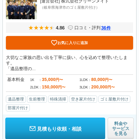
[運営会社]
株式会社クリーンメイト
（岐阜県海津市のゴミ屋敷片付け）
4.86
36
口コミ・評判
件
お気に入りに追加
大切なご家族の思い出を丁寧に扱い、心を込めて整理いたしま
す。
「遺品整理の...
基本料金
35,000
80,000
円〜
円〜
1K
1LDK
150,000
200,000
円〜
円〜
2LDK
3LDK
遺品整理
生前整理
特殊清掃
空き家片付け
ゴミ屋敷片付け
部屋片付け
料金や
サービス
見積もり依頼・相談
を見る