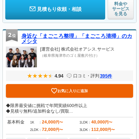
料金や
サービス
見積もり依頼・相談
を見る
2
位
身近な「まごころ整理」「まごころ清掃」のカ
メシタ
[運営会社]
株式会社オアシス.サービス
（岐阜県海津市のゴミ屋敷片付け）
4.94
395
口コミ・評判
件
お気に入りに追加
◆限界最安値に挑戦で年間実績600件以上
◆見積り無料/追加料金なし/買取...
基本料金
24,000
40,000
円〜
円〜
1K
1LDK
72,000
112,000
円〜
円〜
2LDK
3LDK