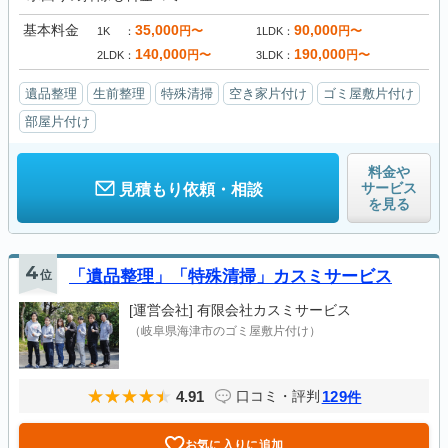
基本料金
35,000
90,000
円〜
円〜
1K
1LDK
140,000
190,000
円〜
円〜
2LDK
3LDK
遺品整理
生前整理
特殊清掃
空き家片付け
ゴミ屋敷片付け
部屋片付け
料金や
サービス
見積もり依頼・相談
を見る
4
位
「遺品整理」「特殊清掃」カスミサービス
[運営会社]
有限会社カスミサービス
（岐阜県海津市のゴミ屋敷片付け）
4.91
129
口コミ・評判
件
お気に入りに追加