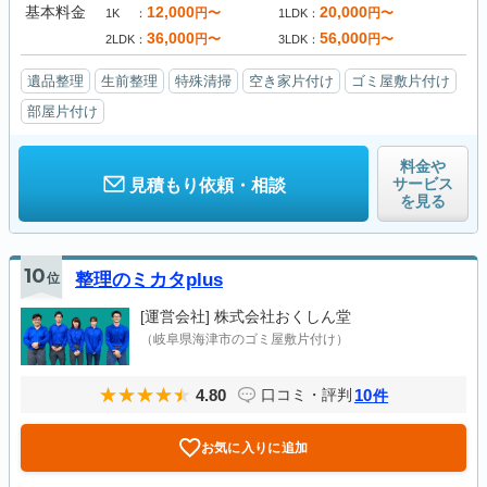
基本料金
12,000
20,000
円〜
円〜
1K
1LDK
36,000
56,000
円〜
円〜
2LDK
3LDK
遺品整理
生前整理
特殊清掃
空き家片付け
ゴミ屋敷片付け
部屋片付け
料金や
サービス
見積もり依頼・相談
を見る
10
位
整理のミカタplus
[運営会社]
株式会社おくしん堂
（岐阜県海津市のゴミ屋敷片付け）
4.80
10
口コミ・評判
件
お気に入りに追加