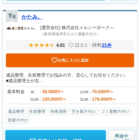
7
位
かたみ。
[運営会社]
株式会社メルシーボーク―
（岐阜県海津市のゴミ屋敷片付け）
4.81
21
口コミ・評判
件
お気に入りに追加
遺品整理、生前整理でお悩みの方、安心してお任せください。
■遺品整理士が在...
基本料金
30,000
70,000
円〜
円〜
1K
1LDK
120,000
170,000
円〜
円〜
2LDK
3LDK
遺品整理
生前整理
特殊清掃
空き家片付け
ゴミ屋敷片付け
部屋片付け
料金や