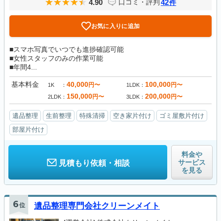
4.90
42
口コミ・評判
件
お気に入りに追加
■スマホ写真でいつでも進捗確認可能
■女性スタッフのみの作業可能
■年間4...
基本料金
40,000
100,000
円〜
円〜
1K
1LDK
150,000
200,000
円〜
円〜
2LDK
3LDK
遺品整理
生前整理
特殊清掃
空き家片付け
ゴミ屋敷片付け
部屋片付け
料金や
サービス
見積もり依頼・相談
を見る
6
位
遺品整理専門会社クリーンメイト