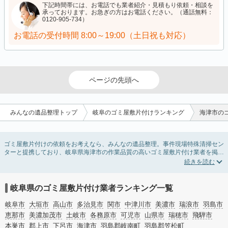
下記時間帯には、お電話でも業者紹介・見積もり依頼・相談を
承っております。お急ぎの方はお電話ください。（通話無料：
0120-905-734）
お電話の受付時間
8:00～19:00（土日祝も対応）
ページの先頭へ
みんなの遺品整理トップ
岐阜のゴミ屋敷片付けランキング
海津市の
ゴミ屋敷片付けの依頼をお考えなら、みんなの遺品整理。事件現場特殊清掃セン
ターと提携しており、岐阜県海津市の作業品質の高いゴミ屋敷片付け業者を掲載
しています。汚部屋の片付けに伴う不用品の処分・回収・引き取りから、外虫の
発生や孤独死の現場まで対応しています。岐阜県海津市のゴミ屋敷片付けの料金
相場情報だけで業者を決められない場合は不用品の買取や消臭脱臭など絞り込み
条件を利用し検索してみましょう。ゴミ屋敷になってしまう方は高齢で体力的に
岐阜県のゴミ屋敷片付け業者ランキング一覧
掃除するのが難しい、認知症やセルフネグレクトになってしまう、精神的なスト
レスなど様々な原因があります。
岐阜市
大垣市
高山市
多治見市
関市
中津川市
美濃市
瑞浪市
羽島市
またお役立ち情報も豊富なので、部屋を埋めつくす大量のゴミを自力で片付ける
恵那市
美濃加茂市
土岐市
各務原市
可児市
山県市
瑞穂市
飛騨市
方法についてもチェックしてみてください。
本巣市
郡上市
下呂市
海津市
羽島郡岐南町
羽島郡笠松町