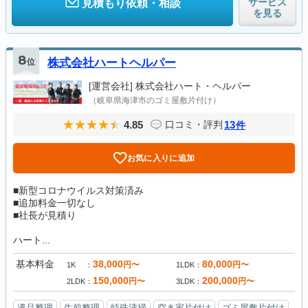
サービス
見積もり依頼・相談
を見る
8
位
株式会社ハートヘルパー
[運営会社]
株式会社ハート・ヘルパー
（岐阜県海津市のゴミ屋敷片付け）
4.85
13
口コミ・評判
件
お気に入りに追加
■新型コロナウイルス対策済み
■追加料金一切なし
■社長が見積り
ハート...
基本料金
38,000
80,000
円〜
円〜
1K
1LDK
150,000
200,000
円〜
円〜
2LDK
3LDK
遺品整理
生前整理
特殊清掃
空き家片付け
ゴミ屋敷片付け