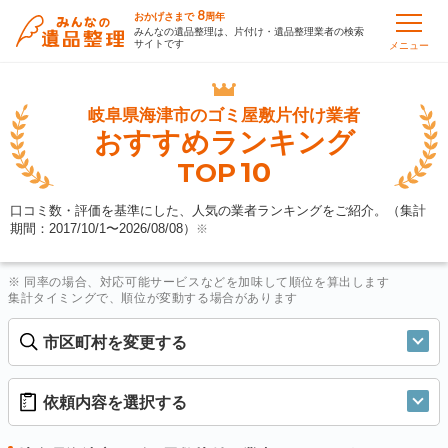
8
おかげさまで
周年
みんなの遺品整理は、片付け・遺品整理業者の検索
サイトです
メニュー
岐阜県海津市の
ゴミ屋敷片付け業者
おすすめランキング
10
TOP
口コミ数・評価を基準にした、人気の業者ランキングをご紹介。（集計
期間：2017/10/1〜
2026/08/08
）
※
※ 同率の場合、対応可能サービスなどを加味して順位を算出します
集計タイミングで、順位が変動する場合があります
市区町村を変更する
依頼内容を選択する