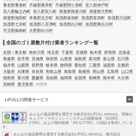
養老郡養老町
不破郡垂井町
不破郡関ケ原町
安八郡神戸町
安八郡輪之内町
安八郡安八町
揖斐郡揖斐川町
揖斐郡大野町
揖斐郡池田町
本巣郡北方町
加茂郡坂祝町
加茂郡富加町
加茂郡川辺町
加茂郡七宗町
加茂郡八百津町
加茂郡白川町
加茂郡東白川村
可児郡御嵩町
大野郡白川村
全国のゴミ屋敷片付け業者ランキング一覧
全国
東京都
神奈川県
埼玉県
千葉県
茨城県
栃木県
群馬県
北海道
青森県
岩手県
宮城県
秋田県
山形県
福島県
新潟県
富山県
石川県
福井県
山梨県
長野県
岐阜県
静岡県
愛知県
三重県
滋賀県
京都府
大阪府
兵庫県
奈良県
和歌山県
鳥取県
島根県
岡山県
広島県
山口県
徳島県
香川県
愛媛県
高知県
福岡県
佐賀県
長崎県
熊本県
大分県
宮崎県
鹿児島県
沖縄県
LIFULLの関連サービス
LIFULLのサービス
みんなの遺品整理を運営する株式会社LIFULL seniorは、情報セ
不動産・住宅
引越し
老人ホーム
地方創生
ママの就労支援
キュリティマネジメントシステムの国際規格「ISO/IEC
不動産クラウドファンディング
遺品整理
老後の暮らし情報
27001」および国内規格「JIS Q 27001」の認証を取得していま
農業技術
す。
みんなの遺品整理を運営する株式会社LIFULL seniorは、株式会社