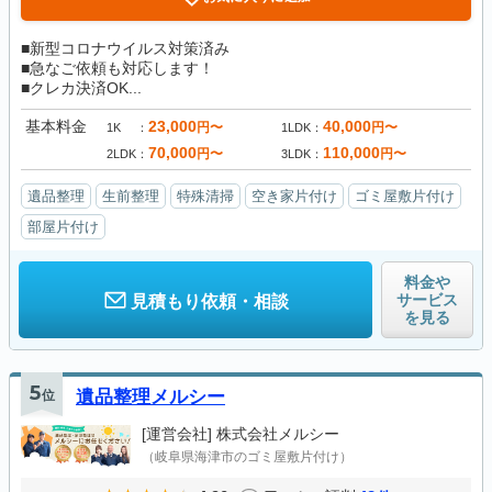
■新型コロナウイルス対策済み
■急なご依頼も対応します！
■クレカ決済OK...
基本料金
23,000
40,000
円〜
円〜
1K
1LDK
70,000
110,000
円〜
円〜
2LDK
3LDK
遺品整理
生前整理
特殊清掃
空き家片付け
ゴミ屋敷片付け
部屋片付け
料金や
サービス
見積もり依頼・相談
を見る
5
位
遺品整理メルシー
[運営会社]
株式会社メルシー
（岐阜県海津市のゴミ屋敷片付け）