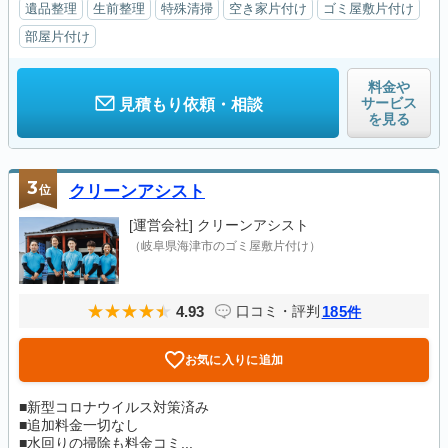
遺品整理
生前整理
特殊清掃
空き家片付け
ゴミ屋敷片付け
部屋片付け
料金や
サービス
見積もり依頼・相談
を見る
3
位
クリーンアシスト
[運営会社]
クリーンアシスト
（岐阜県海津市のゴミ屋敷片付け）
4.93
185
口コミ・評判
件
お気に入りに追加
■新型コロナウイルス対策済み
■追加料金一切なし
■水回りの掃除も料金コミ...