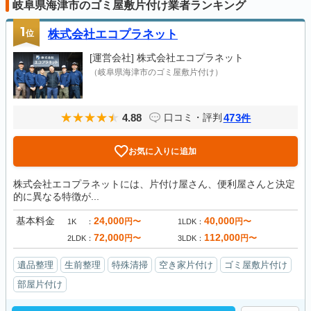
岐阜県海津市のゴミ屋敷片付け業者ランキング
1
位
株式会社エコプラネット
[運営会社]
株式会社エコプラネット
（岐阜県海津市のゴミ屋敷片付け）
4.88
473
口コミ・評判
件
お気に入りに追加
株式会社エコプラネットには、片付け屋さん、便利屋さんと決定
的に異なる特徴が...
基本料金
24,000
40,000
円〜
円〜
1K
1LDK
72,000
112,000
円〜
円〜
2LDK
3LDK
遺品整理
生前整理
特殊清掃
空き家片付け
ゴミ屋敷片付け
部屋片付け