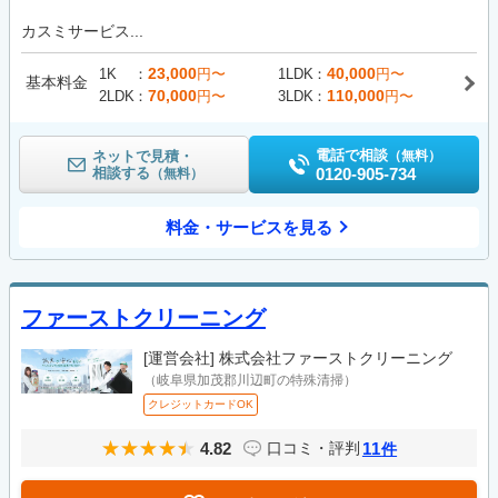
カスミサービス...
23,000
40,000
1K
円〜
1LDK
円〜
基本料金
70,000
110,000
2LDK
円〜
3LDK
円〜
電話で相談
ネットで見積・
（無料）
相談する
0120-905-734
（無料）
料金・サービスを見る
ファーストクリーニング
[運営会社]
株式会社ファーストクリーニング
（岐阜県加茂郡川辺町の特殊清掃）
クレジットカードOK
4.82
11
口コミ・評判
件