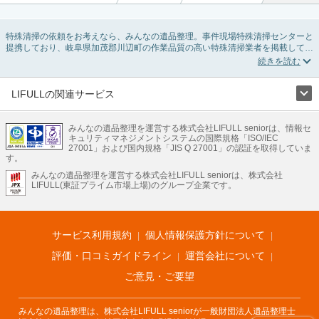
特殊清掃の依頼をお考えなら、みんなの遺品整理。事件現場特殊清掃センターと
提携しており、岐阜県加茂郡川辺町の作業品質の高い特殊清掃業者を掲載してい
ます。孤独死・孤立死に伴う不用品の処分・回収・引き取りから、事件・事故・
自殺現場などの血液や体液の除去、ハエやウジなどの害虫駆除まで対応していま
す。岐阜県加茂郡川辺町の特殊清掃の料金相場情報だけで業者を決められない場
合はリフォームによる原状回復・オゾン脱臭機による腐敗臭などの臭いの脱臭・
LIFULLの関連サービス
消臭サービスなど絞り込み条件を利用し検索してみましょう。
LIFULLのサービス
また故人のご遺族だけでなく不動産管理会社様やオーナー様(賃貸家主様)、行政
のご担当者様でも相談できます。
みんなの遺品整理を運営する株式会社LIFULL seniorは、情報セ
不動産・住宅
引越し
老人ホーム
地方創生
ママの就労支援
キュリティマネジメントシステムの国際規格「ISO/IEC
不動産クラウドファンディング
遺品整理
老後の暮らし情報
27001」および国内規格「JIS Q 27001」の認証を取得していま
農業技術
す。
みんなの遺品整理を運営する株式会社LIFULL seniorは、株式会社
LIFULL HOME'Sのサービス
LIFULL(東証プライム市場上場)のグループ企業です。
不動産・住宅
マンション
一戸建て
注文住宅
リノベーション
不動産査定
マンション専門売却査定
不動産投資
アドバイザー
住まいの窓口
住宅ローン
住まいインデックス
プライスマップ
不動産アーカイブ
空き家バンク
家賃相場
不動産会社
まちむすび
サービス利用規約
個人情報保護方針について
不動産用語集
住まいのお役立ち情報
LIFULL HOME'S PRESS
DIY Mag
アプリ
不動産データ
不動産転職
評価・口コミガイドライン
運営会社について
ご意見・ご要望
みんなの遺品整理は、株式会社LIFULL seniorが一般財団法人遺品整理士