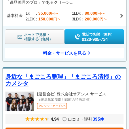
「遺品整理のプロ」であるクリーン...
35,000
80,000
1K
円〜
1LDK
円〜
基本料金
150,000
200,000
2LDK
円〜
3LDK
円〜
電話で相談
ネットで見積・
（無料）
相談する
0120-905-734
（無料）
料金・サービスを見る
身近な「まごころ整理」「まごころ清掃」の
カメシタ
[運営会社]
株式会社オアシス.サービス
（岐阜県加茂郡川辺町の特殊清掃）
クレジットカードOK
4.94
395
口コミ・評判
件