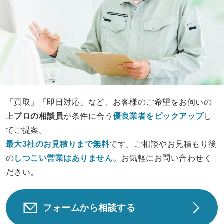
「買取」「即日対応」など、お客様のご希望をお伺いの
上
プロの相談員
が条件に合う
優良業者をピックアップ
し
てご提案。
最大3社のお見積りまで無料
です。ご相談やお見積もり後
の
しつこい営業は
ありません。
お気軽にお問い合わせく
ださい。
フォームから相談する