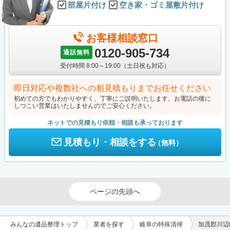
部屋片付け
空き家・ゴミ屋敷片付け
お客様相談窓口
0120-905-734
通話無料
受付時間 8:00～19:00（土日祝も対応）
即日対応や複数社への相見積もりまでお任せください
初めての方でもわかりやすく、丁寧にご説明いたします。お電話の後に
しつこい営業はいたしませんのでご安心ください。
ネットでの見積もり依頼・相談も承っております
見積もり・相談をする
（無料）
ページの先頭へ
みんなの遺品整理トップ
業者を探す
岐阜の特殊清掃
加茂郡川辺