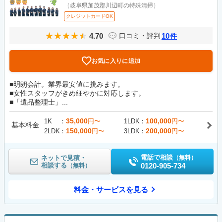
（岐阜県加茂郡川辺町の特殊清掃）
クレジットカードOK
4.70
10
口コミ・評判
件
お気に入りに追加
■明朗会計。業界最安値に挑みます。
■女性スタッフがきめ細やかに対応します。
■「遺品整理士」...
35,000
100,000
1K
円〜
1LDK
円〜
基本料金
150,000
200,000
2LDK
円〜
3LDK
円〜
電話で相談
ネットで見積・
（無料）
相談する
0120-905-734
（無料）
料金・サービスを見る