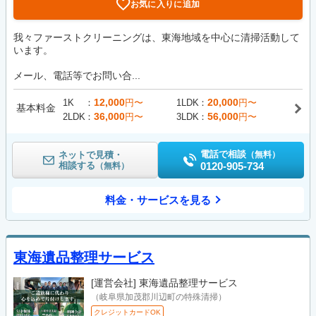
お気に入りに追加
我々ファーストクリーニングは、東海地域を中心に清掃活動して
います。
メール、電話等でお問い合...
12,000
20,000
1K
円〜
1LDK
円〜
基本料金
36,000
56,000
2LDK
円〜
3LDK
円〜
電話で相談
ネットで見積・
（無料）
相談する
0120-905-734
（無料）
料金・サービスを見る
東海遺品整理サービス
[運営会社]
東海遺品整理サービス
（岐阜県加茂郡川辺町の特殊清掃）
クレジットカードOK