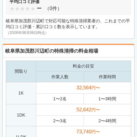
平均口コミ評価
ー
（0件）
岐阜県加茂郡川辺町で対応可能な特殊清掃業者の、これまでの平
均口コミ評価・累計口コミ数を表示しています。
（2026年08月08日時点）
岐阜県加茂郡川辺町の特殊清掃の料金相場
料金の目安
間取り
作業人数
作業時間
32,564
円〜
1K
1
〜
2
名
1
〜
3
時間
52,642
円〜
1DK
2
〜
3
名
2
〜
4
時間
73,740
円〜