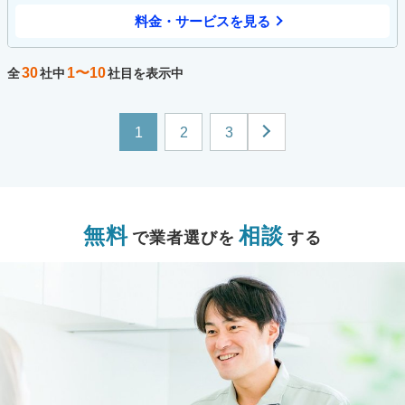
料金・サービスを見る
30
1〜10
全
社中
社目を表示中
1
2
3
無料
相談
で業者選びを
する