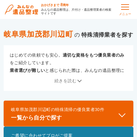
8
おかげさまで
周年
みんなの遺品整理は、片付け・遺品整理業者の検索
サイトです
メニュー
岐阜県加茂郡川辺町
の
特殊清掃
はじめての依頼でも安心。
適切な資格をもつ優良業者のみ
をご紹介しています。
業者選びが難しい
と感じられた際は、みんなの遺品整理に
ご相談ください。
続きを読む
専門の相談員が、
あなたにぴったりな業者をご提案
いたし
ます。
岐阜県加茂郡川辺町
の
特殊清掃
の優良業者
30
件
優良業者とは
一覧から自分で探す
一般財団法人遺品整理認定協会、および一般社団法
人事件現場特殊清掃センターと提携し、「遺品整理
ご希望に合わせてプロがご提案
士」資格を持つ事業者のみ掲載しています。