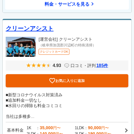
料金・サービスを見る
クリーンアシスト
[運営会社]
クリーンアシスト
（岐阜県加茂郡川辺町の特殊清掃）
クレジットカードOK
4.93
185
口コミ・評判
件
お気に入りに追加
■新型コロナウイルス対策済み
■追加料金一切なし
■水回りの掃除も料金コミコミ
当社は多種多...
35,000
90,000
1K
円〜
1LDK
円〜
基本料金
140,000
190,000
2LDK
円〜
3LDK
円〜