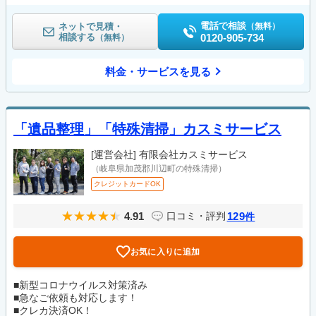
電話で相談
ネットで見積・
（無料）
相談する
0120-905-734
（無料）
料金・サービスを見る
「遺品整理」「特殊清掃」カスミサービス
[運営会社]
有限会社カスミサービス
（岐阜県加茂郡川辺町の特殊清掃）
クレジットカードOK
4.91
129
口コミ・評判
件
お気に入りに追加
■新型コロナウイルス対策済み
■急なご依頼も対応します！
■クレカ決済OK！