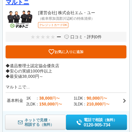
マルトニ
[運営会社]
株式会社エム・ユー
（岐阜県加茂郡川辺町の特殊清掃）
クレジットカードOK
ー
口コミ・評判
0件
お気に入りに追加
◆遺品整理士認定協会優良店
◆安心の実績1000件以上
◆最安値38,000円～
マルトニで...
38,000
90,000
1K
円〜
1LDK
円〜
基本料金
150,000
210,000
2LDK
円〜
3LDK
円〜
電話で相談
ネットで見積・
（無料）
相談する
0120-905-734
（無料）