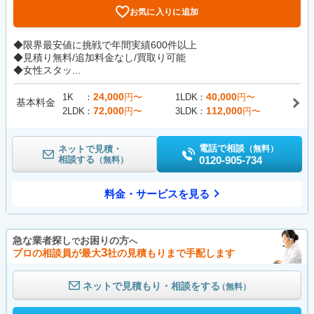
お気に入りに追加
◆限界最安値に挑戦で年間実績600件以上
◆見積り無料/追加料金なし/買取り可能
◆女性スタッ...
24,000
40,000
1K
円〜
1LDK
円〜
基本料金
72,000
112,000
2LDK
円〜
3LDK
円〜
電話で相談
ネットで見積・
（無料）
相談する
0120-905-734
（無料）
料金・サービスを見る
急な業者探し
お困りの方
で
へ
3
プロの相談員が最大
社の見積もりまで手配します
ネットで見積もり・相談をする
（無料）