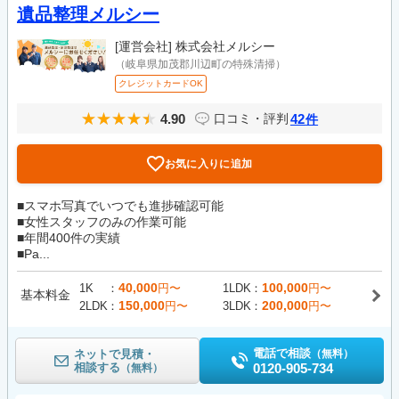
遺品整理メルシー
[運営会社]
株式会社メルシー
（岐阜県加茂郡川辺町の特殊清掃）
クレジットカードOK
4.90
42
口コミ・評判
件
お気に入りに追加
■スマホ写真でいつでも進捗確認可能
■女性スタッフのみの作業可能
■年間400件の実績
■Pa...
40,000
100,000
1K
円〜
1LDK
円〜
基本料金
150,000
200,000
2LDK
円〜
3LDK
円〜
電話で相談
ネットで見積・
（無料）
相談する
0120-905-734
（無料）