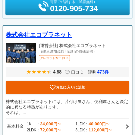
電話で相談する（通話無料）
0120-905-734
株式会社エコプラネット
[運営会社]
株式会社エコプラネット
（岐阜県加茂郡川辺町の特殊清掃）
クレジットカードOK
4.88
473
口コミ・評判
件
お気に入りに追加
株式会社エコプラネットには、片付け屋さん、便利屋さんと決定
的に異なる特徴があります。
それは、...
24,000
40,000
1K
円〜
1LDK
円〜
基本料金
72,000
112,000
2LDK
円〜
3LDK
円〜