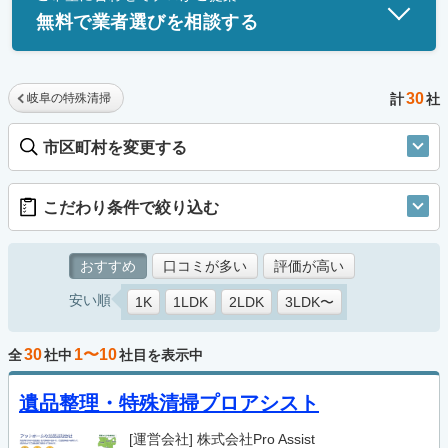
無料で業者選びを相談する
30
岐阜の特殊清掃
計
社
市区町村を変更する
こだわり条件で絞り込む
おすすめ
口コミが多い
評価が高い
安い順
1K
1LDK
2LDK
3LDK〜
30
1〜10
全
社中
社目を表示中
遺品整理・特殊清掃プロアシスト
[運営会社]
株式会社Pro Assist