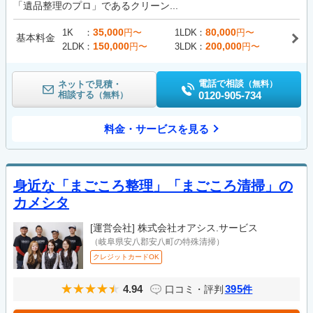
「遺品整理のプロ」であるクリーン...
35,000
80,000
1K
円〜
1LDK
円〜
基本料金
150,000
200,000
2LDK
円〜
3LDK
円〜
電話で相談
ネットで見積・
（無料）
相談する
0120-905-734
（無料）
料金・サービスを見る
身近な「まごころ整理」「まごころ清掃」の
カメシタ
[運営会社]
株式会社オアシス.サービス
（岐阜県安八郡安八町の特殊清掃）
クレジットカードOK
4.94
395
口コミ・評判
件