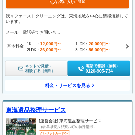
お気に入りに追加
我々ファーストクリーニングは、東海地域を中心に清掃活動して
います。
メール、電話等でお問い合...
12,000
20,000
1K
円〜
1LDK
円〜
基本料金
36,000
56,000
2LDK
円〜
3LDK
円〜
電話で相談
ネットで見積・
（無料）
相談する
0120-905-734
（無料）
料金・サービスを見る
東海遺品整理サービス
[運営会社]
東海遺品整理サービス
（岐阜県安八郡安八町の特殊清掃）
クレジットカードOK