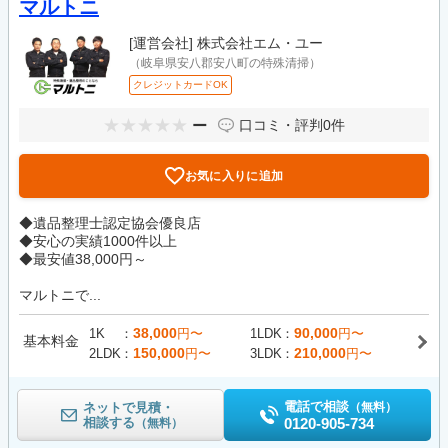
マルトニ
[運営会社]
株式会社エム・ユー
（岐阜県安八郡安八町の特殊清掃）
クレジットカードOK
ー
口コミ・評判
0件
お気に入りに追加
◆遺品整理士認定協会優良店
◆安心の実績1000件以上
◆最安値38,000円～
マルトニで...
38,000
90,000
1K
円〜
1LDK
円〜
基本料金
150,000
210,000
2LDK
円〜
3LDK
円〜
電話で相談
ネットで見積・
（無料）
相談する
0120-905-734
（無料）