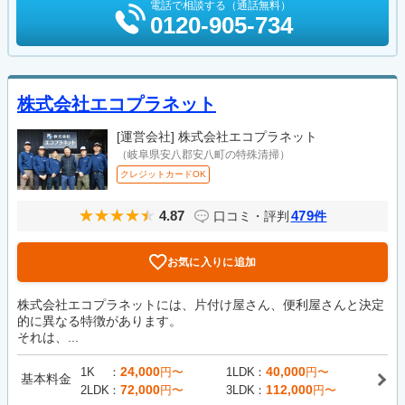
電話で相談する（通話無料）
0120-905-734
株式会社エコプラネット
[運営会社]
株式会社エコプラネット
（岐阜県安八郡安八町の特殊清掃）
クレジットカードOK
4.87
479
口コミ・評判
件
お気に入りに追加
株式会社エコプラネットには、片付け屋さん、便利屋さんと決定
的に異なる特徴があります。
それは、...
24,000
40,000
1K
円〜
1LDK
円〜
基本料金
72,000
112,000
2LDK
円〜
3LDK
円〜