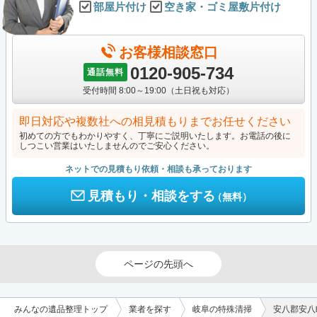
部屋片付け
空き家・ゴミ屋敷片付け
お客様相談窓口
0120-905-734
通話無料
受付時間 8:00～19:00（土日祝も対応）
即日対応や複数社への相見積もりまでお任せください
初めての方でもわかりやすく、丁寧にご説明いたします。お電話の後に
しつこい営業はいたしませんのでご安心ください。
ネットでの見積もり依頼・相談も承っております
見積もり・相談をする
（無料）
ページの先頭へ
みんなの遺品整理トップ
業者を探す
岐阜の特殊清掃
安八郡安八