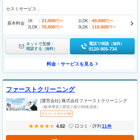
カスミサービス...
23,000
40,000
1K
円〜
1LDK
円〜
基本料金
70,000
110,000
2LDK
円〜
3LDK
円〜
電話で相談
ネットで見積・
（無料）
相談する
0120-905-734
（無料）
料金・サービスを見る
ファーストクリーニング
[運営会社]
株式会社ファーストクリーニング
（岐阜県安八郡安八町の特殊清掃）
クレジットカードOK
4.82
11
口コミ・評判
件