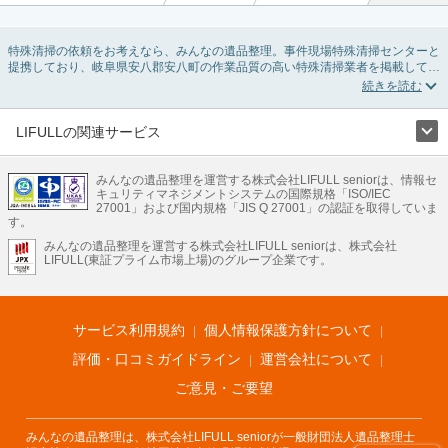
特殊清掃の依頼をお考えなら、みんなの遺品整理。事件現場特殊清掃センターと
提携しており、岐阜県安八郡安八町の作業品質の高い特殊清掃業者を掲載してい
ます。孤独死・孤立死に伴う不用品の処分・回収・引き取りから、事件・事故・
自殺現場などの血液や体液の除去、ハエやウジなどの害虫駆除まで対応していま
す。岐阜県安八郡安八町の特殊清掃の料金相場情報だけで業者を決められない場
合はリフォームによる原状回復・オゾン脱臭機による腐敗臭などの臭いの脱臭・
LIFULLの関連サービス
消臭サービスなど絞り込み条件を利用し検索してみましょう。
LIFULLのサービス
また故人のご遺族だけでなく不動産管理会社様やオーナー様(賃貸家主様)、行政
のご担当者様でも相談できます。
みんなの遺品整理を運営する株式会社LIFULL seniorは、情報セ
不動産・住宅
引越し
老人ホーム
地方創生
ママの就労支援
キュリティマネジメントシステムの国際規格「ISO/IEC
不動産クラウドファンディング
遺品整理
老後の暮らし情報
27001」および国内規格「JIS Q 27001」の認証を取得していま
農業技術
す。
みんなの遺品整理を運営する株式会社LIFULL seniorは、株式会社
LIFULL HOME'Sのサービス
LIFULL(東証プライム市場上場)のグループ企業です。
不動産・住宅
マンション
一戸建て
注文住宅
リノベーション
不動産査定
マンション専門売却査定
不動産投資
アドバイザー
住まいの窓口
住宅ローン
住まいインデックス
プライスマップ
不動産アーカイブ
空き家バンク
家賃相場
不動産会社
まちむすび
サービス利用規約
個人情報保護方針について
不動産用語集
住まいのお役立ち情報
LIFULL HOME'S PRESS
DIY Mag
アプリ
不動産データ
不動産転職
評価・口コミガイドライン
運営会社について
ご意見・ご要望
みんなの遺品整理は、株式会社LIFULL seniorが一般財団法人遺品整理士