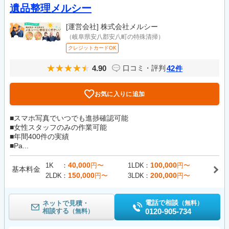
遺品整理メルシー
[運営会社]
株式会社メルシー
（岐阜県安八郡安八町の特殊清掃）
クレジットカードOK
4.90
42
口コミ・評判
件
お気に入りに追加
■スマホ写真でいつでも進捗確認可能
■女性スタッフのみの作業可能
■年間400件の実績
■Pa...
40,000
100,000
1K
円〜
1LDK
円〜
基本料金
150,000
200,000
2LDK
円〜
3LDK
円〜
電話で相談
ネットで見積・
（無料）
相談する
0120-905-734
（無料）