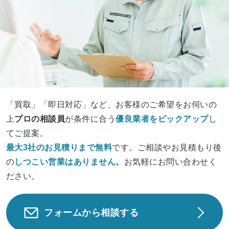
「買取」「即日対応」など、お客様のご希望をお伺いの
上
プロの相談員
が条件に合う
優良業者をピックアップ
し
てご提案。
最大3社のお見積りまで無料
です。ご相談やお見積もり後
の
しつこい営業は
ありません。
お気軽にお問い合わせく
ださい。
フォームから相談する