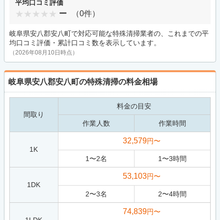
平均口コミ評価
ー
（0件）
岐阜県安八郡安八町で対応可能な特殊清掃業者の、これまでの平
均口コミ評価・累計口コミ数を表示しています。
（2026年08月10日時点）
岐阜県安八郡安八町の特殊清掃の料金相場
料金の目安
間取り
作業人数
作業時間
32,579
円〜
1K
1
〜
2
名
1
〜
3
時間
53,103
円〜
1DK
2
〜
3
名
2
〜
4
時間
74,839
円〜