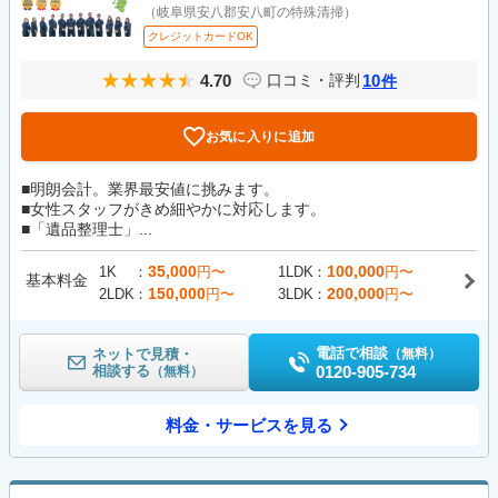
（岐阜県安八郡安八町の特殊清掃）
クレジットカードOK
4.70
10
口コミ・評判
件
お気に入りに追加
■明朗会計。業界最安値に挑みます。
■女性スタッフがきめ細やかに対応します。
■「遺品整理士」...
35,000
100,000
1K
円〜
1LDK
円〜
基本料金
150,000
200,000
2LDK
円〜
3LDK
円〜
電話で相談
ネットで見積・
（無料）
相談する
0120-905-734
（無料）
料金・サービスを見る