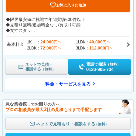
お気に入りに追加
◆限界最安値に挑戦で年間実績600件以上
◆見積り無料/追加料金なし/買取り可能
◆女性スタッ...
24,000
40,000
1K
円〜
1LDK
円〜
基本料金
72,000
112,000
2LDK
円〜
3LDK
円〜
電話で相談
ネットで見積・
（無料）
相談する
0120-905-734
（無料）
料金・サービスを見る
急な業者探し
お困りの方
で
へ
3
プロの相談員が最大
社の見積もりまで手配します
ネットで見積もり・相談をする
（無料）