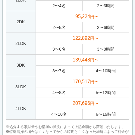
1LDK
2
〜
4
名
2
〜
6
時間
95,224
円〜
2DK
2
〜
5
名
2
〜
6
時間
122,892
円〜
2LDK
3
〜
6
名
3
〜
8
時間
139,448
円〜
3DK
3
〜
7
名
4
〜
10
時間
170,517
円〜
3LDK
4
〜
8
名
5
〜
12
時間
207,696
円〜
4LDK
4
〜
10
名
6
〜
15
時間
※処分する家財量やお部屋の状況によって上記金額から変動いたします。
※特殊清掃の場合は亡くなってからの時期と亡くなった場所によって料金が