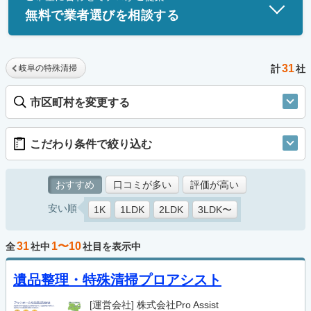
無料で業者選びを相談する
31
岐阜の特殊清掃
計
社
市区町村を変更する
こだわり条件で絞り込む
おすすめ
口コミが多い
評価が高い
安い順
1K
1LDK
2LDK
3LDK〜
31
1〜10
全
社中
社目を表示中
遺品整理・特殊清掃プロアシスト
[運営会社]
株式会社Pro Assist