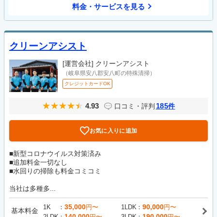
料金・サービスを見る
クリーンアシスト
[運営会社]
クリーンアシスト
（岐阜県安八郡安八町の特殊清掃）
クレジットカードOK
4.93
185
口コミ・評判
件
お気に入りに追加
■新型コロナウイルス対策済み
■追加料金一切なし
■水回りの掃除も料金コミコミ
当社は多種多...
35,000
90,000
1K
円〜
1LDK
円〜
基本料金
140,000
190,000
2LDK
円〜
3LDK
円〜