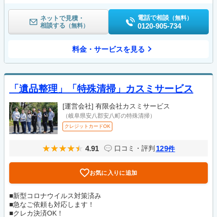
電話で相談
ネットで見積・
（無料）
相談する
0120-905-734
（無料）
料金・サービスを見る
「遺品整理」「特殊清掃」カスミサービス
[運営会社]
有限会社カスミサービス
（岐阜県安八郡安八町の特殊清掃）
クレジットカードOK
4.91
129
口コミ・評判
件
お気に入りに追加
■新型コロナウイルス対策済み
■急なご依頼も対応します！
■クレカ決済OK！