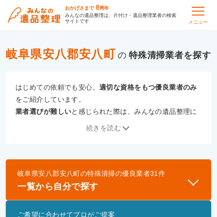
8
おかげさまで
周年
みんなの遺品整理は、片付け・遺品整理業者の検索
サイトです
メニュー
岐阜県安八郡安八町
の
特殊清掃
はじめての依頼でも安心。
適切な資格をもつ優良業者のみ
をご紹介しています。
業者選びが難しい
と感じられた際は、みんなの遺品整理に
ご相談ください。
続きを読む
専門の相談員が、
あなたにぴったりな業者をご提案
いたし
ます。
岐阜県安八郡安八町
の
特殊清掃
の優良業者
31
件
優良業者とは
一覧から自分で探す
一般財団法人遺品整理認定協会、および一般社団法
人事件現場特殊清掃センターと提携し、「遺品整理
ご希望に合わせてプロがご提案
士」資格を持つ事業者のみ掲載しています。