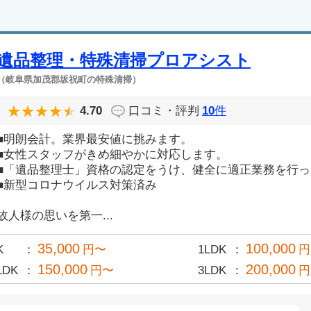
遺品整理・特殊清掃プロアシスト
（岐阜県加茂郡坂祝町の特殊清掃）
4.70
口コミ・評判
10
件
■明朗会計。業界最安値に挑みます。
■女性スタッフがきめ細やかに対応します。
■「遺品整理士」資格の認定をうけ、健全に適正業務を行
■新型コロナウイルス対策済み
故人様の思いを第一...
35,000
100,000
K
円〜
1LDK
円
150,000
200,000
LDK
円〜
3LDK
円