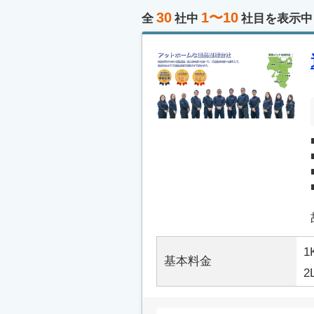
30
1〜10
全
社中
社目を表示中
1
基本料金
2