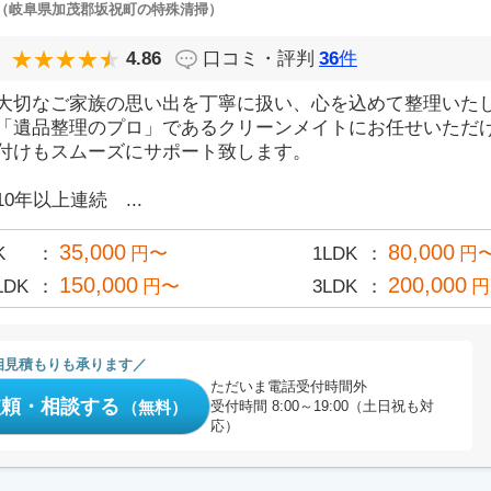
（岐阜県加茂郡坂祝町の特殊清掃）
4.86
口コミ・評判
36
件
大切なご家族の思い出を丁寧に扱い、心を込めて整理いた
「遺品整理のプロ」であるクリーンメイトにお任せいただ
付けもスムーズにサポート致します。
10年以上連続 ...
35,000
80,000
K
円〜
1LDK
円
150,000
200,000
LDK
円〜
3LDK
円
相見積もりも承ります
ただいま電話受付時間外
依頼・相談する
（無料）
受付時間 8:00～19:00（土日祝も対
応）