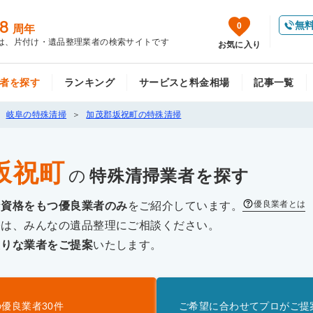
8
無
0
周年
は、片付け・遺品整理業者の検索サイトです
お気に入り
者を探す
ランキング
サービスと料金相場
記事一覧
岐阜の特殊清掃
加茂郡坂祝町の特殊清掃
坂祝町
の
特殊清掃
業者を探す
優良業者とは
な資格をもつ優良業者のみ
をご紹介しています。
際は、みんなの遺品整理にご相談ください。
たりな業者をご提案
いたします。
の優良業者
30
件
ご希望に合わせてプロがご提