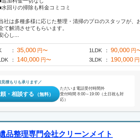
■追加料金一切なし
■水回りの掃除も料金コミコミ
当社は多種多様に応じた整理・清掃のプロのスタッフが、
全て解消させてもらいます。
安心し...
35,000
90,000
K
円〜
1LDK
円
140,000
190,000
LDK
円〜
3LDK
円
相見積もりも承ります
ただいま電話受付時間外
依頼・相談する
（無料）
受付時間 8:00～19:00（土日祝も対
応）
遺品整理専門会社クリーンメイト