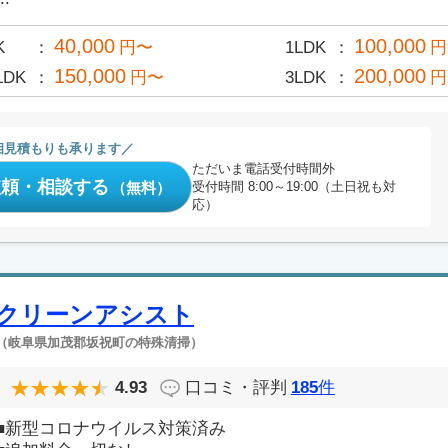
40,000
100,000
K
円〜
1LDK
円
150,000
200,000
LDK
円〜
3LDK
円
相見積もりも承ります
ただいま電話受付時間外
依頼・相談する
（無料）
受付時間 8:00～19:00（土日祝も対
応）
クリーンアシスト
（岐阜県加茂郡坂祝町の特殊清掃）
4.93
口コミ・評判
185
件
■新型コロナウイルス対策済み