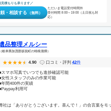
相見積もりも承ります
ただいま電話受付時間外
依頼・相談する
（無料）
受付時間 8:00～19:00（土日祝も対
応）
遺品整理メルシー
（岐阜県加茂郡坂祝町の特殊清掃）
4.90
口コミ・評判
42
件
■スマホ写真でいつでも進捗確認可能
■女性スタッフのみの作業可能
■年間400件の実績
■Paypay利用可
弊社は「ありがとうございます。喜んで！」の合言葉をモ
..