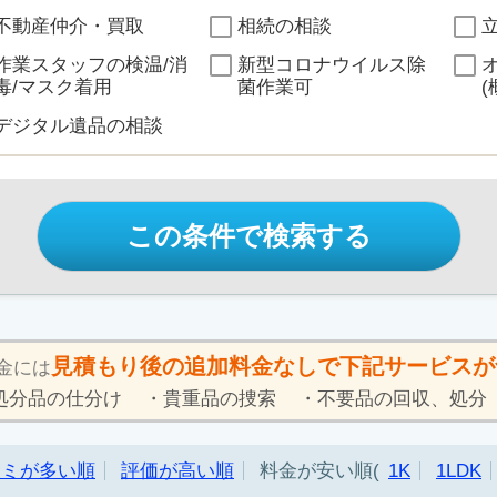
不動産仲介・買取
相続の相談
作業スタッフの検温/消
新型コロナウイルス除
毒/マスク着用
菌作業可
(
デジタル遺品の相談
この条件で検索する
見積もり後の追加料金なしで下記サービスが
金には
処分品の仕分け
貴重品の捜索
不要品の回収、処分
コミが多い順
評価が高い順
料金が安い順
1K
1LDK