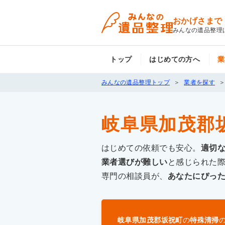
おかげさまで
みんなの遺品整理
トップ
はじめての方へ
業
みんなの遺品整理トップ
業者を探す
岐阜県加茂郡
はじめての依頼でも安心。
適切
業者選びが難しい
と感じられた
専門の相談員が、
あなたにぴっ
岐阜県加茂郡坂祝町
の
特殊清掃