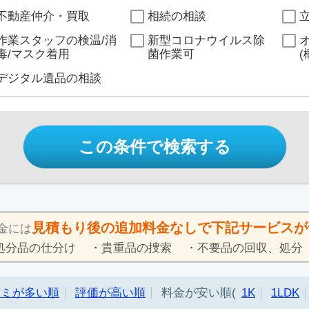
不動産仲介・買取
相続の相談
作業スタッフの検温/消
新型コロナウイルス除
毒/マスク着用
菌作業可
(
デジタル遺品の相談
この条件で検索する
見積もり後の追加料金なしで下記サービスが
金には
処分品の仕分け
貴重品の捜索
不要品の回収、処分
コミが多い順
評価が高い順
料金が安い順
1K
1LDK