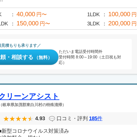
40,000
100,000
K
円〜
1LDK
円
150,000
200,000
LDK
円〜
3LDK
円
相見積もりも承ります
ただいま電話受付時間外
依頼・相談する
（無料）
受付時間 8:00～19:00（土日祝も対
応）
クリーンアシスト
（岐阜県加茂郡東白川村の特殊清掃）
4.93
口コミ・評判
185
件
■新型コロナウイルス対策済み