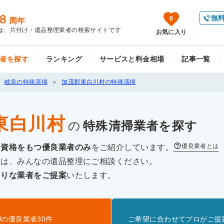
8
無
0
周年
は、片付け・遺品整理業者の検索サイトです
お気に入り
者を探す
ランキング
サービスと料金相場
記事一覧
岐阜の特殊清掃
加茂郡東白川村の特殊清掃
東白川村
の
特殊清掃
業者を探す
優良業者とは
な資格をもつ優良業者のみ
をご紹介しています。
際は、みんなの遺品整理にご相談ください。
たりな業者をご提案
いたします。
掃
の優良業者
30
件
ご希望に合わせてプロがご提