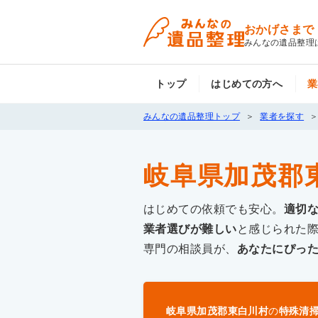
おかげさまで
みんなの遺品整理
トップ
はじめての方へ
業
みんなの遺品整理トップ
業者を探す
岐阜県加茂郡
はじめての依頼でも安心。
適切
業者選びが難しい
と感じられた
専門の相談員が、
あなたにぴっ
岐阜県加茂郡東白川村
の
特殊清