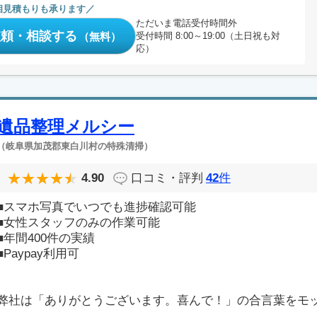
相見積もりも承ります
ただいま電話受付時間外
依頼・相談する
（無料）
受付時間 8:00～19:00（土日祝も対
応）
遺品整理メルシー
（岐阜県加茂郡東白川村の特殊清掃）
4.90
口コミ・評判
42
件
■スマホ写真でいつでも進捗確認可能
■女性スタッフのみの作業可能
■年間400件の実績
■Paypay利用可
弊社は「ありがとうございます。喜んで！」の合言葉をモ
..