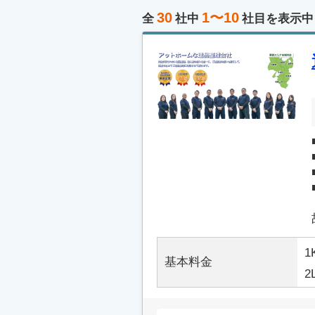
30
1〜10
全
社中
社目を表示中
1
基本料金
2