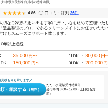
（岐阜県加茂郡東白川村の特殊清掃）
4.86
口コミ・評判
36
件
大切なご家族の思い出を丁寧に扱い、心を込めて整理いた
「遺品整理のプロ」であるクリーンメイトにお任せいただ
付けもスムーズにサポート致します。
10年以上連続 ...
35,000
80,000
K
円〜
1LDK
円
150,000
200,000
LDK
円〜
3LDK
円
相見積もりも承ります
ただいま電話受付時間外
依頼・相談する
（無料）
受付時間 8:00～19:00（土日祝も対
応）