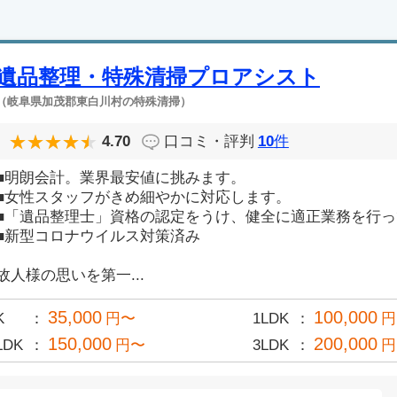
遺品整理・特殊清掃プロアシスト
（岐阜県加茂郡東白川村の特殊清掃）
4.70
口コミ・評判
10
件
■明朗会計。業界最安値に挑みます。
■女性スタッフがきめ細やかに対応します。
■「遺品整理士」資格の認定をうけ、健全に適正業務を行
■新型コロナウイルス対策済み
故人様の思いを第一...
35,000
100,000
K
円〜
1LDK
円
150,000
200,000
LDK
円〜
3LDK
円