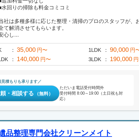
■追加料金一切なし
■水回りの掃除も料金コミコミ
当社は多種多様に応じた整理・清掃のプロのスタッフが、
全て解消させてもらいます。
安心し...
35,000
90,000
K
円〜
1LDK
円
140,000
190,000
LDK
円〜
3LDK
円
相見積もりも承ります
ただいま電話受付時間外
依頼・相談する
（無料）
受付時間 8:00～19:00（土日祝も対
応）
遺品整理専門会社クリーンメイト