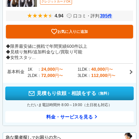
クレジットカードOK
4.94
395
口コミ・評判
件
お気に入りに追加
◆限界最安値に挑戦で年間実績600件以上
◆見積り無料/追加料金なし/買取り可能
◆女性スタッ...
24,000
40,000
1K
円〜
1LDK
円〜
基本料金
72,000
112,000
2LDK
円〜
3LDK
円〜
見積もり依頼・相談をする
（無料）
ただいま電話時間外 8:00～19:00（土日祝も対応）
料金・サービスを見る
急な業者探し
お困りの方
で
へ