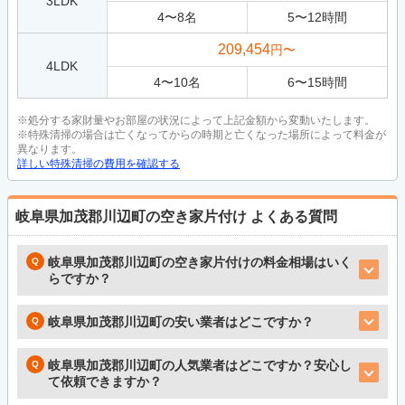
3LDK
4
〜
8
名
5
〜
12
時間
209,454
円〜
4LDK
4
〜
10
名
6
〜
15
時間
※処分する家財量やお部屋の状況によって上記金額から変動いたします。
※特殊清掃の場合は亡くなってからの時期と亡くなった場所によって料金が
異なります。
詳しい特殊清掃の費用を確認する
岐阜県加茂郡川辺町の空き家片付け
よくある質問
岐阜県加茂郡川辺町の空き家片付けの料金相場はいく
らですか？
岐阜県加茂郡川辺町の安い業者はどこですか？
岐阜県加茂郡川辺町の人気業者はどこですか？安心し
て依頼できますか？