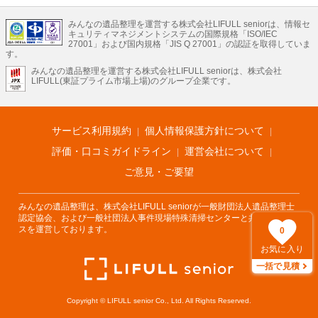
また家一軒まるごとの掃除方法・空家対策特別措置法の法改正に伴う空き家の片
LIFULLのサービス
付けについての情報も豊富です。
みんなの遺品整理を運営する株式会社LIFULL seniorは、情報セ
不動産・住宅
引越し
老人ホーム
地方創生
ママの就労支援
キュリティマネジメントシステムの国際規格「ISO/IEC
不動産クラウドファンディング
遺品整理
老後の暮らし情報
27001」および国内規格「JIS Q 27001」の認証を取得していま
農業技術
す。
みんなの遺品整理を運営する株式会社LIFULL seniorは、株式会社
LIFULL HOME'Sのサービス
LIFULL(東証プライム市場上場)のグループ企業です。
不動産・住宅
マンション
一戸建て
注文住宅
リノベーション
不動産査定
マンション専門売却査定
不動産投資
アドバイザー
住まいの窓口
住宅ローン
住まいインデックス
プライスマップ
不動産アーカイブ
空き家バンク
家賃相場
不動産会社
まちむすび
サービス利用規約
個人情報保護方針について
不動産用語集
住まいのお役立ち情報
LIFULL HOME'S PRESS
DIY Mag
アプリ
不動産データ
不動産転職
評価・口コミガイドライン
運営会社について
ご意見・ご要望
みんなの遺品整理は、株式会社LIFULL seniorが一般財団法人遺品整理士
認定協会、および一般社団法人事件現場特殊清掃センターと共同でサービ
スを運営しております。
0
お気に入り
一括で見積
Copyright © LIFULL senior Co., Ltd. All Rights Reserved.