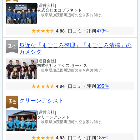
[運営会社]
株式会社エコプラネット
（岐阜県加茂郡川辺町の空き家片付け）
口コミ・評判
473件
4.88
身近な「まごころ整理」「まごころ清掃」の
2
位
カメシタ
[運営会社]
株式会社オアシス.サービス
（岐阜県加茂郡川辺町の空き家片付け）
口コミ・評判
395件
4.94
クリーンアシスト
3
位
[運営会社]
クリーンアシスト
（岐阜県加茂郡川辺町の空き家片付け）
口コミ・評判
185件
4.93