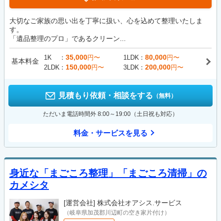
大切なご家族の思い出を丁寧に扱い、心を込めて整理いたしま
す。
「遺品整理のプロ」であるクリーン...
35,000
80,000
1K
円〜
1LDK
円〜
基本料金
150,000
200,000
2LDK
円〜
3LDK
円〜
見積もり依頼・相談をする
（無料）
ただいま電話時間外 8:00～19:00（土日祝も対応）
料金・サービスを見る
身近な「まごころ整理」「まごころ清掃」の
カメシタ
[運営会社]
株式会社オアシス.サービス
（岐阜県加茂郡川辺町の空き家片付け）