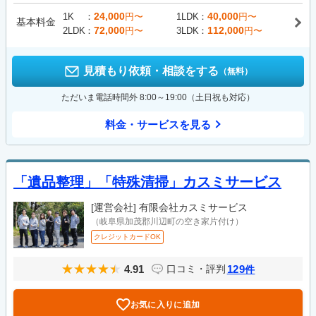
24,000
40,000
1K
円〜
1LDK
円〜
基本料金
72,000
112,000
2LDK
円〜
3LDK
円〜
見積もり依頼・相談をする
（無料）
ただいま電話時間外 8:00～19:00（土日祝も対応）
料金・サービスを見る
「遺品整理」「特殊清掃」カスミサービス
[運営会社]
有限会社カスミサービス
（岐阜県加茂郡川辺町の空き家片付け）
クレジットカードOK
4.91
129
口コミ・評判
件
お気に入りに追加