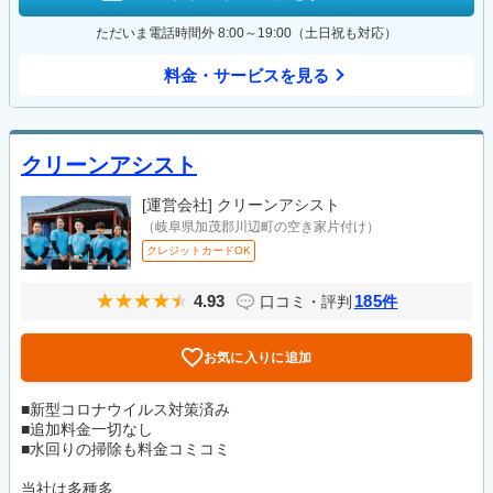
ただいま電話時間外 8:00～19:00（土日祝も対応）
料金・サービスを見る
クリーンアシスト
[運営会社]
クリーンアシスト
（岐阜県加茂郡川辺町の空き家片付け）
クレジットカードOK
4.93
185
口コミ・評判
件
お気に入りに追加
■新型コロナウイルス対策済み
■追加料金一切なし
■水回りの掃除も料金コミコミ
当社は多種多...