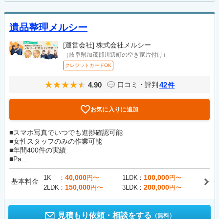
遺品整理メルシー
[運営会社]
株式会社メルシー
（岐阜県加茂郡川辺町の空き家片付け）
クレジットカードOK
4.90
42
口コミ・評判
件
お気に入りに追加
■スマホ写真でいつでも進捗確認可能
■女性スタッフのみの作業可能
■年間400件の実績
■Pa...
40,000
100,000
1K
円〜
1LDK
円〜
基本料金
150,000
200,000
2LDK
円〜
3LDK
円〜
見積もり依頼・相談をする
（無料）