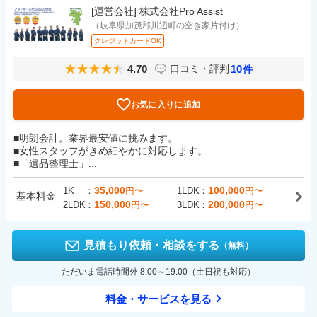
[運営会社]
株式会社Pro Assist
（岐阜県加茂郡川辺町の空き家片付け）
クレジットカードOK
4.70
10
口コミ・評判
件
お気に入りに追加
■明朗会計。業界最安値に挑みます。
■女性スタッフがきめ細やかに対応します。
■「遺品整理士」...
35,000
100,000
1K
円〜
1LDK
円〜
基本料金
150,000
200,000
2LDK
円〜
3LDK
円〜
見積もり依頼・相談をする
（無料）
ただいま電話時間外 8:00～19:00（土日祝も対応）
料金・サービスを見る