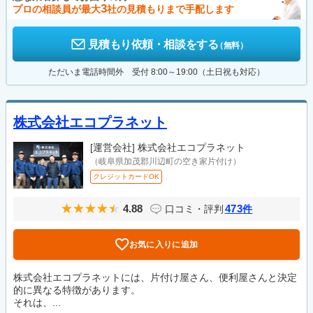
3
プロの相談員が最大
社の見積もりまで手配します
見積もり依頼・相談をする
（無料）
ただいま電話時間外 受付 8:00～19:00（土日祝も対応）
株式会社エコプラネット
[運営会社]
株式会社エコプラネット
（岐阜県加茂郡川辺町の空き家片付け）
クレジットカードOK
4.88
473
口コミ・評判
件
お気に入りに追加
株式会社エコプラネットには、片付け屋さん、便利屋さんと決定
的に異なる特徴があります。
それは、...