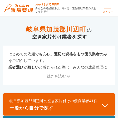
8
おかげさまで
周年
みんなの遺品整理は、片付け・遺品整理業者の検索
サイトです
メニュー
岐阜県加茂郡川辺町
の
空き家片付け
はじめての依頼でも安心。
適切な資格をもつ優良業者のみ
をご紹介しています。
業者選びが難しい
と感じられた際は、みんなの遺品整理に
ご相談ください。
続きを読む
専門の相談員が、
あなたにぴったりな業者をご提案
いたし
ます。
岐阜県加茂郡川辺町
の
空き家片付け
の優良業者
41
件
優良業者とは
一覧から自分で探す
一般財団法人遺品整理認定協会、および一般社団法
人事件現場特殊清掃センターと提携し、「遺品整理