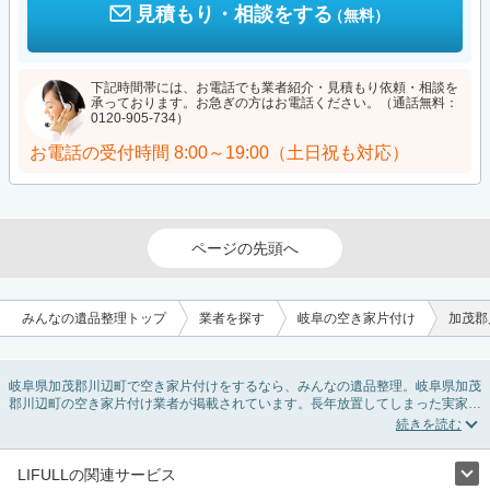
見積もり・相談をする
（無料）
下記時間帯には、お電話でも業者紹介・見積もり依頼・相談を
承っております。お急ぎの方はお電話ください。（通話無料：
0120-905-734）
お電話の受付時間
8:00～19:00（土日祝も対応）
ページの先頭へ
みんなの遺品整理トップ
業者を探す
岐阜の空き家片付け
加茂郡
岐阜県加茂郡川辺町で空き家片付けをするなら、みんなの遺品整理。岐阜県加茂
郡川辺町の空き家片付け業者が掲載されています。長年放置してしまった実家の
片付けや、相続したが住む予定のない親の家の不用品の処分・回収・引き取りま
で対応しています。岐阜県加茂郡川辺町の空き家片付けの料金相場情報だけで業
者を決められない場合は、不用品の買取や家屋の解体・不動産売却などの絞り込
み条件を利用し検索してみましょう。
LIFULLの関連サービス