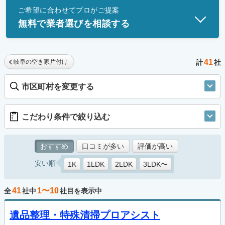
ご希望に合わせてプロがご提案
士」資格を持つ事業者のみ掲載しています。
無料で業者選びを相談する
41
岐阜の空き家片付け
計
社
市区町村を変更する
こだわり条件で絞り込む
おすすめ
口コミが多い
評価が高い
安い順
1K
1LDK
2LDK
3LDK〜
41
1〜10
全
社中
社目を表示中
遺品整理・特殊清掃プロアシスト