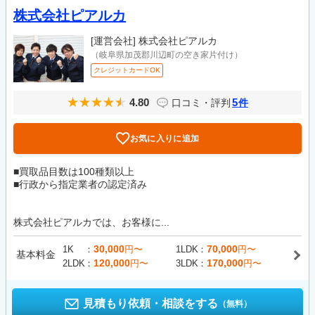
株式会社ピアルカ
[運営会社]
株式会社ピアルカ
（岐阜県加茂郡川辺町の空き家片付け）
クレジットカードOK
4.80
5
口コミ・評判
件
お気に入りに追加
■買取品目数は100種類以上
■行政から指定業者の認定済み
株式会社ピアルカでは、お客様に...
30,000
70,000
1K
円〜
1LDK
円〜
基本料金
120,000
170,000
2LDK
円〜
3LDK
円〜
見積もり依頼・相談をする
（無料）