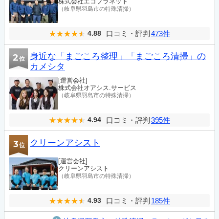
株式会社エコプラネット
（岐阜県羽島市の特殊清掃）
口コミ・評判
473件
4.88
身近な「まごころ整理」「まごころ清掃」の
2
位
カメシタ
[運営会社]
株式会社オアシス.サービス
（岐阜県羽島市の特殊清掃）
口コミ・評判
395件
4.94
クリーンアシスト
3
位
[運営会社]
クリーンアシスト
（岐阜県羽島市の特殊清掃）
口コミ・評判
185件
4.93