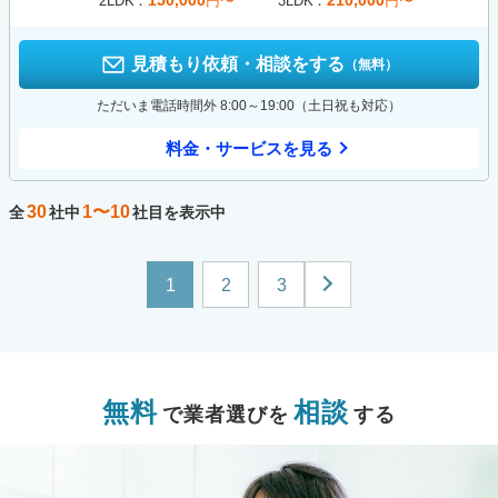
150,000
210,000
2LDK
円〜
3LDK
円〜
見積もり依頼・相談をする
（無料）
ただいま電話時間外 8:00～19:00（土日祝も対応）
料金・サービスを見る
30
1〜10
全
社中
社目を表示中
1
2
3
無料
相談
で業者選びを
する