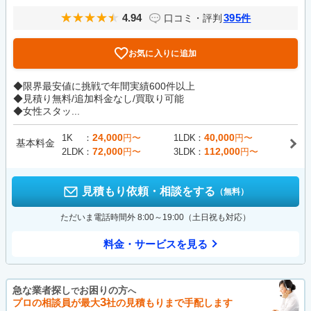
4.94
395
口コミ・評判
件
お気に入りに追加
◆限界最安値に挑戦で年間実績600件以上
◆見積り無料/追加料金なし/買取り可能
◆女性スタッ...
24,000
40,000
1K
円〜
1LDK
円〜
基本料金
72,000
112,000
2LDK
円〜
3LDK
円〜
見積もり依頼・相談をする
（無料）
ただいま電話時間外 8:00～19:00（土日祝も対応）
料金・サービスを見る
急な業者探し
お困りの方
で
へ
3
プロの相談員が最大
社の見積もりまで手配します