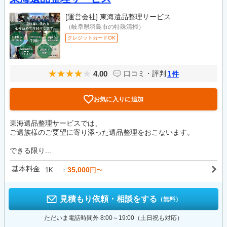
[運営会社]
東海遺品整理サービス
（岐阜県羽島市の特殊清掃）
クレジットカードOK
4.00
1
口コミ・評判
件
お気に入りに追加
東海遺品整理サービスでは、
ご遺族様のご要望に寄り添った遺品整理をおこないます。
できる限り...
基本料金
35,000
1K
円〜
見積もり依頼・相談をする
（無料）
ただいま電話時間外 8:00～19:00（土日祝も対応）