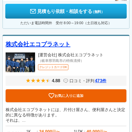
見積もり依頼・相談をする
（無料）
ただいま電話時間外 受付 8:00～19:00（土日祝も対応）
株式会社エコプラネット
[運営会社]
株式会社エコプラネット
（岐阜県羽島市の特殊清掃）
クレジットカードOK
4.88
473
口コミ・評判
件
お気に入りに追加
株式会社エコプラネットには、片付け屋さん、便利屋さんと決定
的に異なる特徴があります。
それは、...
24,000
40,000
1K
円〜
1LDK
円〜