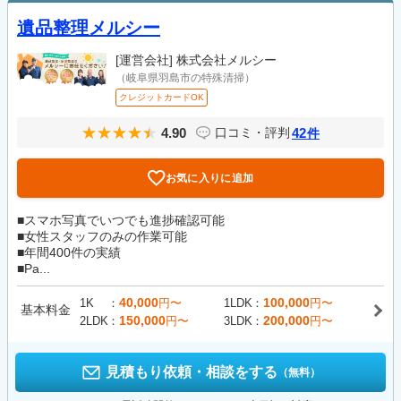
遺品整理メルシー
[運営会社]
株式会社メルシー
（岐阜県羽島市の特殊清掃）
クレジットカードOK
4.90
42
口コミ・評判
件
お気に入りに追加
■スマホ写真でいつでも進捗確認可能
■女性スタッフのみの作業可能
■年間400件の実績
■Pa...
40,000
100,000
1K
円〜
1LDK
円〜
基本料金
150,000
200,000
2LDK
円〜
3LDK
円〜
見積もり依頼・相談をする
（無料）