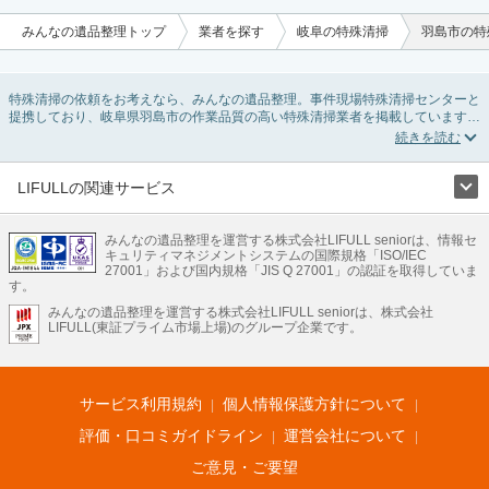
みんなの遺品整理トップ
業者を探す
岐阜の特殊清掃
羽島市の特
特殊清掃の依頼をお考えなら、みんなの遺品整理。事件現場特殊清掃センターと
提携しており、岐阜県羽島市の作業品質の高い特殊清掃業者を掲載しています。
孤独死・孤立死に伴う不用品の処分・回収・引き取りから、事件・事故・自殺現
場などの血液や体液の除去、ハエやウジなどの害虫駆除まで対応しています。岐
阜県羽島市の特殊清掃の料金相場情報だけで業者を決められない場合はリフォー
ムによる原状回復・オゾン脱臭機による腐敗臭などの臭いの脱臭・消臭サービス
LIFULLの関連サービス
など絞り込み条件を利用し検索してみましょう。
LIFULLのサービス
また故人のご遺族だけでなく不動産管理会社様やオーナー様(賃貸家主様)、行政
のご担当者様でも相談できます。
みんなの遺品整理を運営する株式会社LIFULL seniorは、情報セ
不動産・住宅
引越し
老人ホーム
地方創生
ママの就労支援
キュリティマネジメントシステムの国際規格「ISO/IEC
不動産クラウドファンディング
遺品整理
老後の暮らし情報
27001」および国内規格「JIS Q 27001」の認証を取得していま
農業技術
す。
みんなの遺品整理を運営する株式会社LIFULL seniorは、株式会社
LIFULL HOME'Sのサービス
LIFULL(東証プライム市場上場)のグループ企業です。
不動産・住宅
マンション
一戸建て
注文住宅
リノベーション
不動産査定
マンション専門売却査定
不動産投資
アドバイザー
住まいの窓口
住宅ローン
住まいインデックス
プライスマップ
不動産アーカイブ
空き家バンク
家賃相場
不動産会社
まちむすび
サービス利用規約
個人情報保護方針について
不動産用語集
住まいのお役立ち情報
LIFULL HOME'S PRESS
DIY Mag
アプリ
不動産データ
不動産転職
評価・口コミガイドライン
運営会社について
ご意見・ご要望