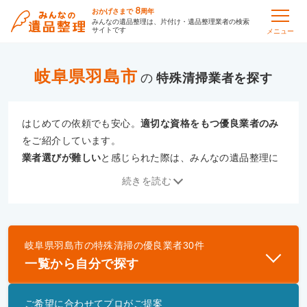
8
おかげさまで
周年
みんなの遺品整理は、片付け・遺品整理業者の検索
サイトです
メニュー
岐阜県羽島市
の
特殊清掃
はじめての依頼でも安心。
適切な資格をもつ優良業者のみ
をご紹介しています。
業者選びが難しい
と感じられた際は、みんなの遺品整理に
ご相談ください。
続きを読む
専門の相談員が、
あなたにぴったりな業者をご提案
いたし
ます。
岐阜県羽島市
の
特殊清掃
の優良業者
30
件
優良業者とは
一覧から自分で探す
一般財団法人遺品整理認定協会、および一般社団法
人事件現場特殊清掃センターと提携し、「遺品整理
ご希望に合わせてプロがご提案
士」資格を持つ事業者のみ掲載しています。