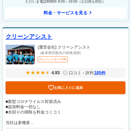
ただいま電話時間外 8:00～19:00（土日祝も対応）
料金・サービスを見る
クリーンアシスト
[運営会社]
クリーンアシスト
（岐阜県羽島市の特殊清掃）
クレジットカードOK
4.93
185
口コミ・評判
件
お気に入りに追加
■新型コロナウイルス対策済み
■追加料金一切なし
■水回りの掃除も料金コミコミ
当社は多種多...