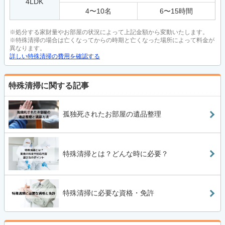
4LDK
4
〜
10
名
6
〜
15
時間
※処分する家財量やお部屋の状況によって上記金額から変動いたします。
※特殊清掃の場合は亡くなってからの時期と亡くなった場所によって料金が
異なります。
詳しい特殊清掃の費用を確認する
特殊清掃に関する記事
孤独死されたお部屋の遺品整理
特殊清掃とは？どんな時に必要？
特殊清掃に必要な資格・免許