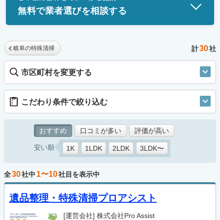
無料で業者選びを相談する
30
岐阜の特殊清掃
計
社
市区町村を変更する
こだわり条件で絞り込む
おすすめ
口コミが多い
評価が高い
安い順
1K
1LDK
2LDK
3LDK〜
30
1〜10
全
社中
社目を表示中
遺品整理・特殊清掃プロアシスト
[運営会社]
株式会社Pro Assist