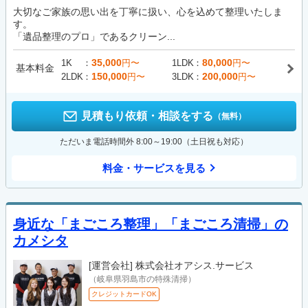
大切なご家族の思い出を丁寧に扱い、心を込めて整理いたしま
す。
「遺品整理のプロ」であるクリーン...
35,000
80,000
1K
円〜
1LDK
円〜
基本料金
150,000
200,000
2LDK
円〜
3LDK
円〜
見積もり依頼・相談をする
（無料）
ただいま電話時間外 8:00～19:00（土日祝も対応）
料金・サービスを見る
身近な「まごころ整理」「まごころ清掃」の
カメシタ
[運営会社]
株式会社オアシス.サービス
（岐阜県羽島市の特殊清掃）
クレジットカードOK