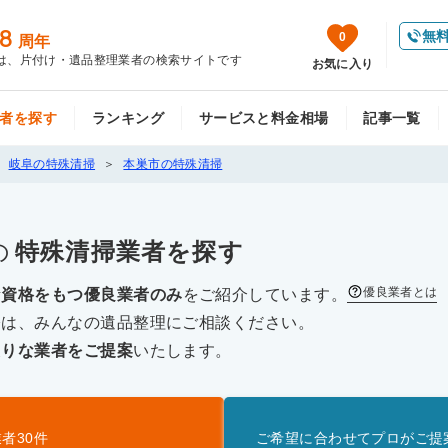
8
無
0
周年
は、片付け・遺品整理業者の検索サイトです
お気に入り
者を探す
ランキング
サービスと料金相場
記事一覧
岐阜の特殊清掃
本巣市の特殊清掃
の
特殊清掃
業者を探す
優良業者とは
な資格をもつ優良業者のみ
をご紹介しています。
際は、みんなの遺品整理にご相談ください。
たりな業者をご提案
いたします。
業者
30
件
ご希望に合わせてプロがご提