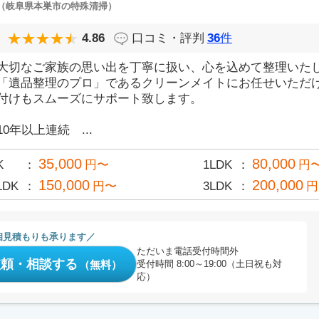
（岐阜県本巣市の特殊清掃）
4.86
口コミ・評判
36
件
大切なご家族の思い出を丁寧に扱い、心を込めて整理いた
「遺品整理のプロ」であるクリーンメイトにお任せいただ
付けもスムーズにサポート致します。
10年以上連続 ...
35,000
80,000
K
円〜
1LDK
円
150,000
200,000
LDK
円〜
3LDK
円
相見積もりも承ります
ただいま電話受付時間外
依頼・相談する
（無料）
受付時間 8:00～19:00（土日祝も対
応）