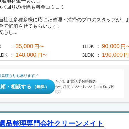
■追加料金一切なし
■水回りの掃除も料金コミコミ
当社は多種多様に応じた整理・清掃のプロのスタッフが、
全て解消させてもらいます。
安心し...
35,000
90,000
K
円〜
1LDK
円
140,000
190,000
LDK
円〜
3LDK
円
相見積もりも承ります
ただいま電話受付時間外
依頼・相談する
（無料）
受付時間 8:00～19:00（土日祝も対
応）
遺品整理専門会社クリーンメイト