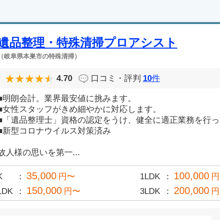
遺品整理・特殊清掃プロアシスト
（岐阜県本巣市の特殊清掃）
4.70
口コミ・評判
10
件
■明朗会計。業界最安値に挑みます。
■女性スタッフがきめ細やかに対応します。
■「遺品整理士」資格の認定をうけ、健全に適正業務を行
■新型コロナウイルス対策済み
故人様の思いを第一...
35,000
100,000
K
円〜
1LDK
円
150,000
200,000
LDK
円〜
3LDK
円