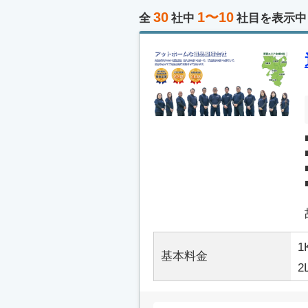
30
1〜10
全
社中
社目を表示中
1
基本料金
2