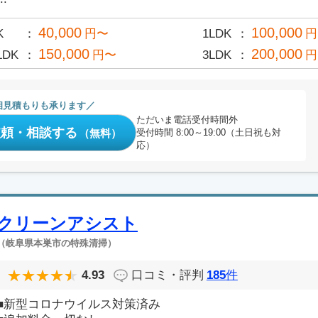
40,000
100,000
K
円〜
1LDK
円
150,000
200,000
LDK
円〜
3LDK
円
相見積もりも承ります
ただいま電話受付時間外
依頼・相談する
（無料）
受付時間 8:00～19:00（土日祝も対
応）
クリーンアシスト
（岐阜県本巣市の特殊清掃）
4.93
口コミ・評判
185
件
■新型コロナウイルス対策済み