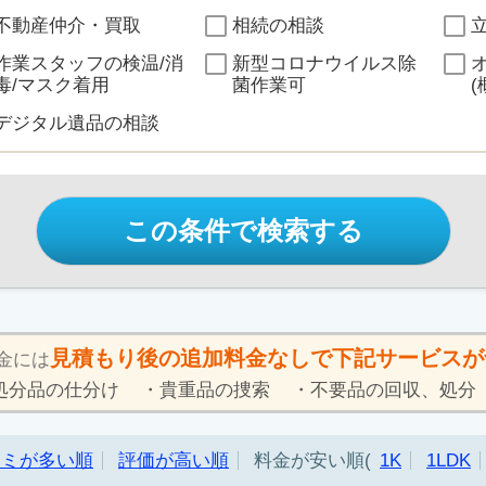
不動産仲介・買取
相続の相談
作業スタッフの検温/消
新型コロナウイルス除
毒/マスク着用
菌作業可
(
デジタル遺品の相談
この条件で検索する
見積もり後の追加料金なしで下記サービスが
金には
処分品の仕分け
貴重品の捜索
不要品の回収、処分
コミが多い順
評価が高い順
料金が安い順
1K
1LDK