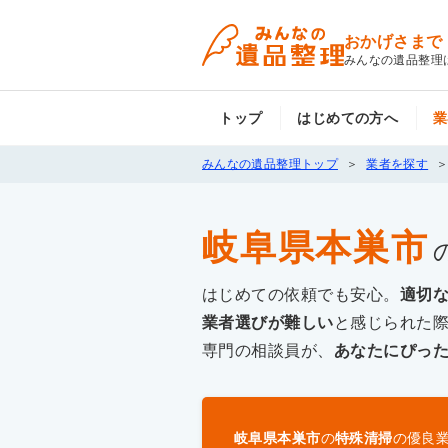
おかげさまで
みんなの遺品整理
トップ
はじめての方へ
業
みんなの遺品整理トップ
業者を探す
岐阜県本巣市
はじめての依頼でも安心。
適切
業者選びが難しい
と感じられた
専門の相談員が、
あなたにぴっ
岐阜県本巣市
の
特殊清掃
の優良