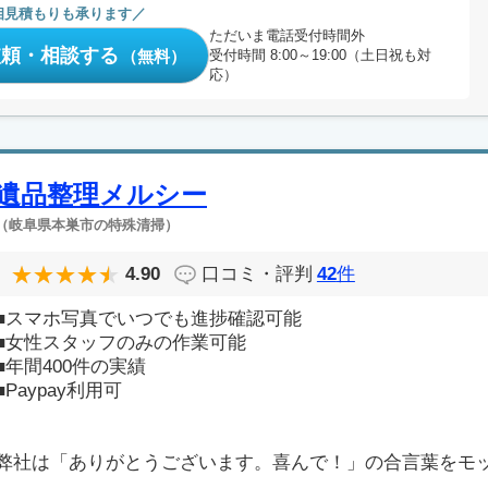
相見積もりも承ります
ただいま電話受付時間外
依頼・相談する
（無料）
受付時間 8:00～19:00（土日祝も対
応）
遺品整理メルシー
（岐阜県本巣市の特殊清掃）
4.90
口コミ・評判
42
件
■スマホ写真でいつでも進捗確認可能
■女性スタッフのみの作業可能
■年間400件の実績
■Paypay利用可
弊社は「ありがとうございます。喜んで！」の合言葉をモ
..