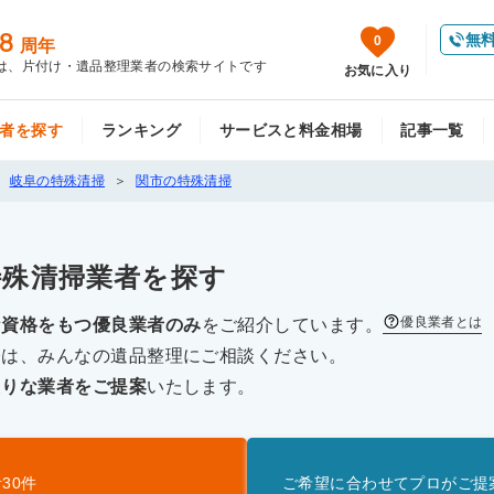
8
無
0
周年
は、片付け・遺品整理業者の検索サイトです
お気に入り
者を探す
ランキング
サービスと料金相場
記事一覧
岐阜の特殊清掃
関市の特殊清掃
特殊清掃
業者を探す
優良業者とは
な資格をもつ優良業者のみ
をご紹介しています。
際は、みんなの遺品整理にご相談ください。
たりな業者をご提案
いたします。
者
30
件
ご希望に合わせてプロがご提