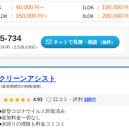
40,000
100,000
K
円〜
1LDK
円
150,000
200,000
LDK
円〜
3LDK
円
5-734
ネットで見積・相談
（無料）
19:00（土日祝も対応）
クリーンアシスト
（岐阜県関市の特殊清掃）
4.93
口コミ・評判
185
件
■新型コロナウイルス対策済み
■追加料金一切なし
■水回りの掃除も料金コミコミ