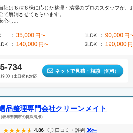
当社は多種多様に応じた整理・清掃のプロのスタッフが、
全て解消させてもらいます。
安心し...
35,000
90,000
K
円〜
1LDK
円
140,000
190,000
LDK
円〜
3LDK
円
5-734
ネットで見積・相談
（無料）
19:00（土日祝も対応）
遺品整理専門会社クリーンメイト
（岐阜県関市の特殊清掃）
4.86
口コミ・評判
36
件