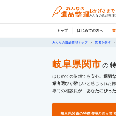
おかげさまで
みんなの遺品整理
トップ
はじめての方へ
業
みんなの遺品整理トップ
業者を探す
岐阜県関市
の
はじめての依頼でも安心。
適切
業者選びが難しい
と感じられた
専門の相談員が、
あなたにぴっ
岐阜県関市
の
特殊清掃
の優良業