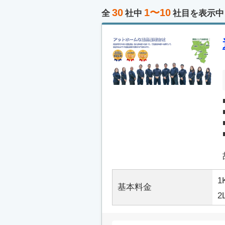
30
1〜10
全
社中
社目を表示中
1
基本料金
2