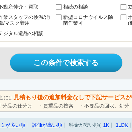
不動産仲介・買取
相続の相談
作業スタッフの検温/消
新型コロナウイルス除
毒/マスク着用
菌作業可
(
デジタル遺品の相談
この条件で検索する
見積もり後の追加料金なしで下記サービスが
金には
処分品の仕分け
貴重品の捜索
不要品の回収、処分
コミが多い順
評価が高い順
料金が安い順
1K
1LDK