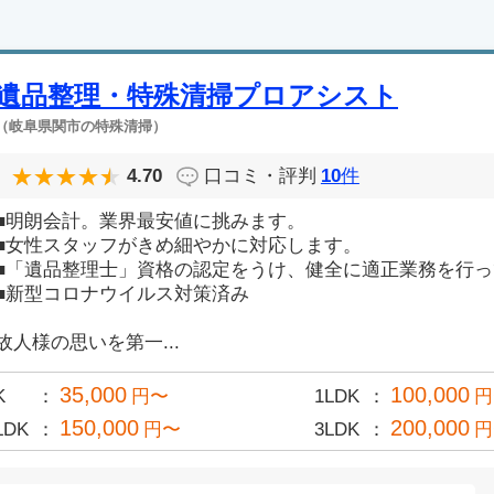
遺品整理・特殊清掃プロアシスト
（岐阜県関市の特殊清掃）
4.70
口コミ・評判
10
件
■明朗会計。業界最安値に挑みます。
■女性スタッフがきめ細やかに対応します。
■「遺品整理士」資格の認定をうけ、健全に適正業務を行
■新型コロナウイルス対策済み
故人様の思いを第一...
35,000
100,000
K
円〜
1LDK
円
150,000
200,000
LDK
円〜
3LDK
円