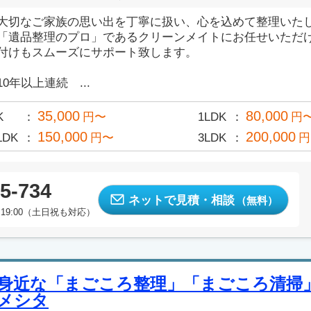
大切なご家族の思い出を丁寧に扱い、心を込めて整理いた
「遺品整理のプロ」であるクリーンメイトにお任せいただ
付けもスムーズにサポート致します。
10年以上連続 ...
35,000
80,000
K
円〜
1LDK
円
150,000
200,000
LDK
円〜
3LDK
円
5-734
ネットで見積・相談
（無料）
19:00（土日祝も対応）
身近な「まごころ整理」「まごころ清掃
メシタ