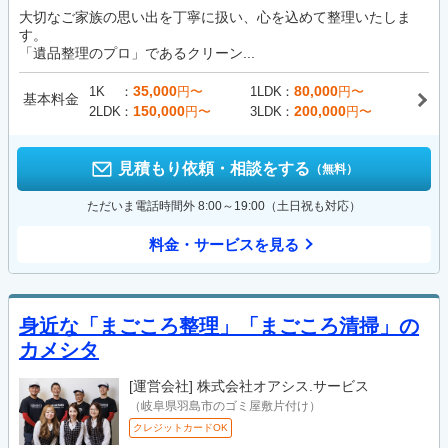
大切なご家族の思い出を丁寧に扱い、心を込めて整理いたしま
す。
「遺品整理のプロ」であるクリーン...
35,000
80,000
1K
円〜
1LDK
円〜
基本料金
150,000
200,000
2LDK
円〜
3LDK
円〜
見積もり依頼・相談をする
（無料）
ただいま電話時間外 8:00～19:00（土日祝も対応）
料金・サービスを見る
身近な「まごころ整理」「まごころ清掃」の
カメシタ
[運営会社]
株式会社オアシス.サービス
（岐阜県羽島市のゴミ屋敷片付け）
クレジットカードOK