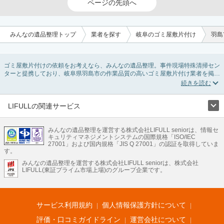
ページの先頭へ
みんなの遺品整理トップ
業者を探す
岐阜のゴミ屋敷片付け
羽島
ゴミ屋敷片付けの依頼をお考えなら、みんなの遺品整理。事件現場特殊清掃セン
ターと提携しており、岐阜県羽島市の作業品質の高いゴミ屋敷片付け業者を掲載
しています。汚部屋の片付けに伴う不用品の処分・回収・引き取りから、外虫の
発生や孤独死の現場まで対応しています。岐阜県羽島市のゴミ屋敷片付けの料金
相場情報だけで業者を決められない場合は不用品の買取や消臭脱臭など絞り込み
条件を利用し検索してみましょう。ゴミ屋敷になってしまう方は高齢で体力的に
LIFULLの関連サービス
掃除するのが難しい、認知症やセルフネグレクトになってしまう、精神的なスト
LIFULLのサービス
レスなど様々な原因があります。
またお役立ち情報も豊富なので、部屋を埋めつくす大量のゴミを自力で片付ける
みんなの遺品整理を運営する株式会社LIFULL seniorは、情報セ
不動産・住宅
引越し
老人ホーム
地方創生
ママの就労支援
キュリティマネジメントシステムの国際規格「ISO/IEC
方法についてもチェックしてみてください。
不動産クラウドファンディング
遺品整理
老後の暮らし情報
27001」および国内規格「JIS Q 27001」の認証を取得していま
農業技術
す。
みんなの遺品整理を運営する株式会社LIFULL seniorは、株式会社
LIFULL HOME'Sのサービス
LIFULL(東証プライム市場上場)のグループ企業です。
不動産・住宅
マンション
一戸建て
注文住宅
リノベーション
不動産査定
マンション専門売却査定
不動産投資
アドバイザー
住まいの窓口
住宅ローン
住まいインデックス
プライスマップ
不動産アーカイブ
空き家バンク
家賃相場
不動産会社
まちむすび
サービス利用規約
個人情報保護方針について
不動産用語集
住まいのお役立ち情報
LIFULL HOME'S PRESS
DIY Mag
アプリ
不動産データ
不動産転職
評価・口コミガイドライン
運営会社について