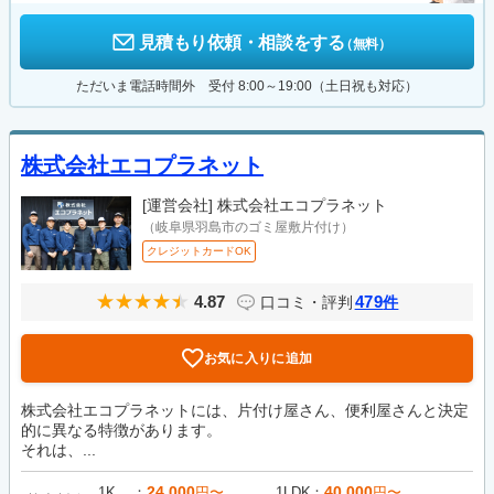
見積もり依頼・相談をする
（無料）
ただいま電話時間外 受付 8:00～19:00（土日祝も対応）
株式会社エコプラネット
[運営会社]
株式会社エコプラネット
（岐阜県羽島市のゴミ屋敷片付け）
クレジットカードOK
4.87
479
口コミ・評判
件
お気に入りに追加
株式会社エコプラネットには、片付け屋さん、便利屋さんと決定
的に異なる特徴があります。
それは、...
24,000
40,000
1K
円〜
1LDK
円〜