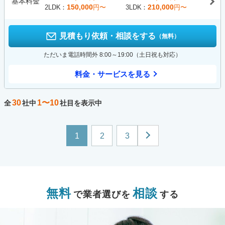
基本料金
150,000
210,000
2LDK
円〜
3LDK
円〜
見積もり依頼・相談をする
（無料）
ただいま電話時間外 8:00～19:00（土日祝も対応）
料金・サービスを見る
30
1〜10
全
社中
社目を表示中
1
2
3
無料
相談
で業者選びを
する