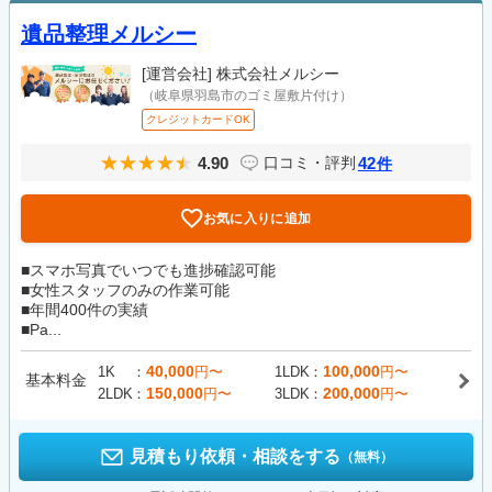
遺品整理メルシー
[運営会社]
株式会社メルシー
（岐阜県羽島市のゴミ屋敷片付け）
クレジットカードOK
4.90
42
口コミ・評判
件
お気に入りに追加
■スマホ写真でいつでも進捗確認可能
■女性スタッフのみの作業可能
■年間400件の実績
■Pa...
40,000
100,000
1K
円〜
1LDK
円〜
基本料金
150,000
200,000
2LDK
円〜
3LDK
円〜
見積もり依頼・相談をする
（無料）