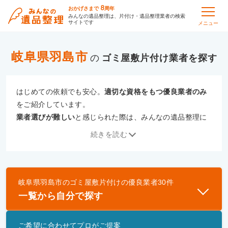
8
おかげさまで
周年
みんなの遺品整理は、片付け・遺品整理業者の検索
サイトです
メニュー
岐阜県羽島市
の
ゴミ屋敷片付け
はじめての依頼でも安心。
適切な資格をもつ優良業者のみ
をご紹介しています。
業者選びが難しい
と感じられた際は、みんなの遺品整理に
ご相談ください。
続きを読む
専門の相談員が、
あなたにぴったりな業者をご提案
いたし
ます。
岐阜県羽島市
の
ゴミ屋敷片付け
の優良業者
30
件
優良業者とは
一覧から自分で探す
一般財団法人遺品整理認定協会、および一般社団法
人事件現場特殊清掃センターと提携し、「遺品整理
ご希望に合わせてプロがご提案
士」資格を持つ事業者のみ掲載しています。