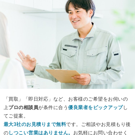
「買取」「即日対応」など、お客様のご希望をお伺いの
上
プロの相談員
が条件に合う
優良業者をピックアップ
し
てご提案。
最大3社のお見積りまで無料
です。ご相談やお見積もり後
の
しつこい営業は
ありません。
お気軽にお問い合わせく