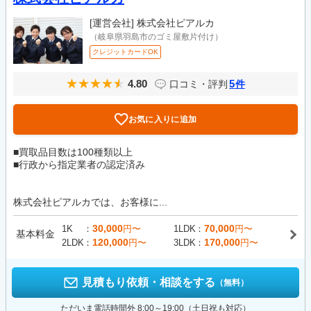
[運営会社]
株式会社ピアルカ
（岐阜県羽島市のゴミ屋敷片付け）
クレジットカードOK
4.80
5
口コミ・評判
件
お気に入りに追加
■買取品目数は100種類以上
■行政から指定業者の認定済み
株式会社ピアルカでは、お客様に...
30,000
70,000
1K
円〜
1LDK
円〜
基本料金
120,000
170,000
2LDK
円〜
3LDK
円〜
見積もり依頼・相談をする
（無料）
ただいま電話時間外 8:00～19:00（土日祝も対応）