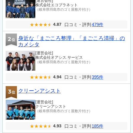
[運営会社]
株式会社エコプラネット
（岐阜県羽島市のゴミ屋敷片付け）
口コミ・評判
479件
4.87
身近な「まごころ整理」「まごころ清掃」の
2
位
カメシタ
[運営会社]
株式会社オアシス.サービス
（岐阜県羽島市のゴミ屋敷片付け）
口コミ・評判
395件
4.94
クリーンアシスト
3
位
[運営会社]
クリーンアシスト
（岐阜県羽島市のゴミ屋敷片付け）
口コミ・評判
185件
4.93