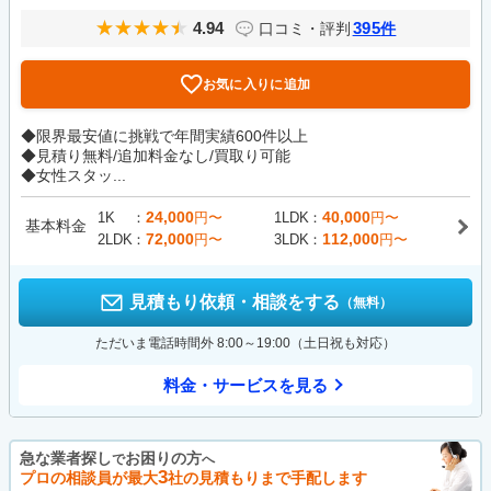
4.94
395
口コミ・評判
件
お気に入りに追加
◆限界最安値に挑戦で年間実績600件以上
◆見積り無料/追加料金なし/買取り可能
◆女性スタッ...
24,000
40,000
1K
円〜
1LDK
円〜
基本料金
72,000
112,000
2LDK
円〜
3LDK
円〜
見積もり依頼・相談をする
（無料）
ただいま電話時間外 8:00～19:00（土日祝も対応）
料金・サービスを見る
急な業者探し
お困りの方
で
へ
3
プロの相談員が最大
社の見積もりまで手配します