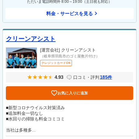
ただいま電話時間外 8:00～19:00（土日祝も対応）
料金・サービスを見る
クリーンアシスト
[運営会社]
クリーンアシスト
（岐阜県羽島市のゴミ屋敷片付け）
クレジットカードOK
4.93
185
口コミ・評判
件
お気に入りに追加
■新型コロナウイルス対策済み
■追加料金一切なし
■水回りの掃除も料金コミコミ
当社は多種多...