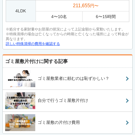
211,655
円〜
4LDK
4
〜
10
名
6
〜
15
時間
※処分する家財量やお部屋の状況によって上記金額から変動いたします。
※特殊清掃の場合は亡くなってからの時期と亡くなった場所によって料金が
異なります。
詳しい特殊清掃の費用を確認する
ゴミ屋敷片付けに関する記事
ゴミ屋敷業者に頼むのは恥ずかしい？
自分で行うゴミ屋敷片付け
ゴミ屋敷の片付け費用