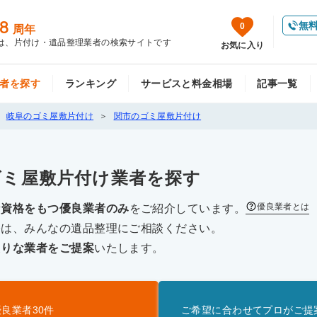
8
無
0
周年
は、片付け・遺品整理業者の検索サイトです
お気に入り
者を探す
ランキング
サービスと料金相場
記事一覧
岐阜のゴミ屋敷片付け
関市のゴミ屋敷片付け
ゴミ屋敷片付け
業者を探す
優良業者とは
な資格をもつ優良業者のみ
をご紹介しています。
際は、みんなの遺品整理にご相談ください。
たりな業者をご提案
いたします。
優良業者
30
件
ご希望に合わせてプロがご提