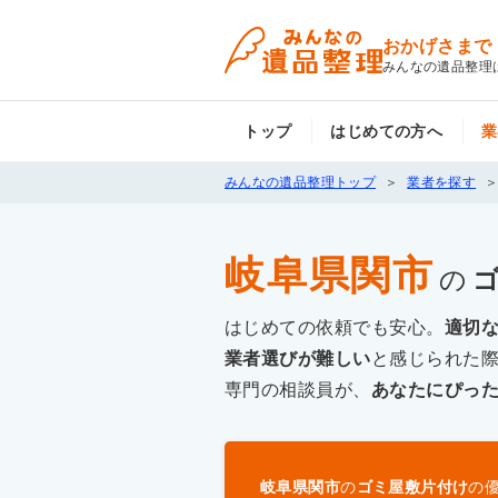
おかげさまで
みんなの遺品整理
トップ
はじめての方へ
業
みんなの遺品整理トップ
業者を探す
岐阜県関市
の
はじめての依頼でも安心。
適切
業者選びが難しい
と感じられた
専門の相談員が、
あなたにぴっ
岐阜県関市
の
ゴミ屋敷片付け
の