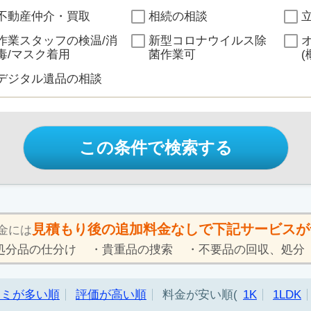
不動産仲介・買取
相続の相談
作業スタッフの検温/消
新型コロナウイルス除
毒/マスク着用
菌作業可
(
デジタル遺品の相談
この条件で検索する
見積もり後の追加料金なしで下記サービスが
金には
処分品の仕分け
貴重品の捜索
不要品の回収、処分
コミが多い順
評価が高い順
料金が安い順
1K
1LDK