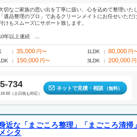
大切なご家族の思い出を丁寧に扱い、心を込めて整理いた
「遺品整理のプロ」であるクリーンメイトにお任せいただ
付けもスムーズにサポート致します。
10年以上連続 ...
35,000
80,000
K
円〜
1LDK
円
150,000
200,000
LDK
円〜
3LDK
円
5-734
ネットで見積・相談
（無料）
19:00（土日祝も対応）
身近な「まごころ整理」「まごころ清掃
メシタ