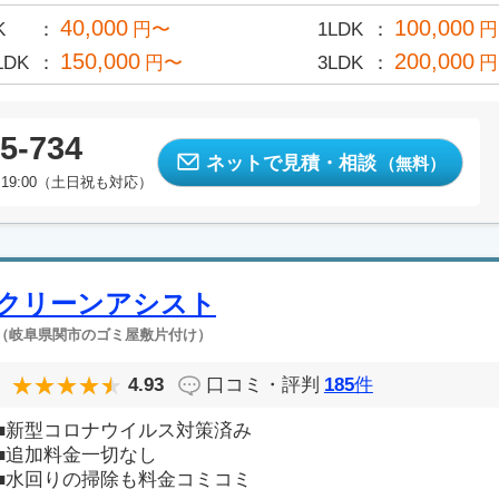
40,000
100,000
K
円〜
1LDK
円
150,000
200,000
LDK
円〜
3LDK
円
5-734
ネットで見積・相談
（無料）
19:00（土日祝も対応）
クリーンアシスト
（岐阜県関市のゴミ屋敷片付け）
4.93
口コミ・評判
185
件
■新型コロナウイルス対策済み
■追加料金一切なし
■水回りの掃除も料金コミコミ