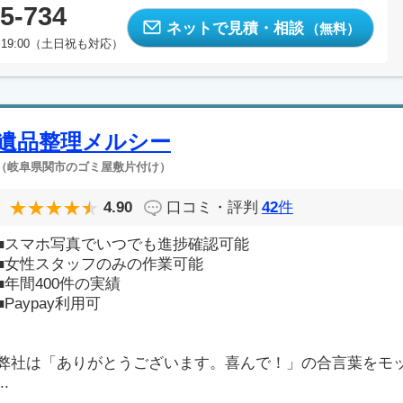
5-734
ネットで見積・相談
（無料）
19:00（土日祝も対応）
遺品整理メルシー
（岐阜県関市のゴミ屋敷片付け）
4.90
口コミ・評判
42
件
■スマホ写真でいつでも進捗確認可能
■女性スタッフのみの作業可能
■年間400件の実績
■Paypay利用可
弊社は「ありがとうございます。喜んで！」の合言葉をモ
..