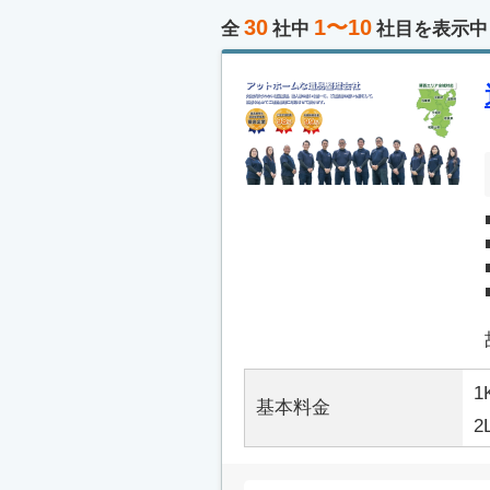
30
1〜10
全
社中
社目を表示中
1
基本料金
2