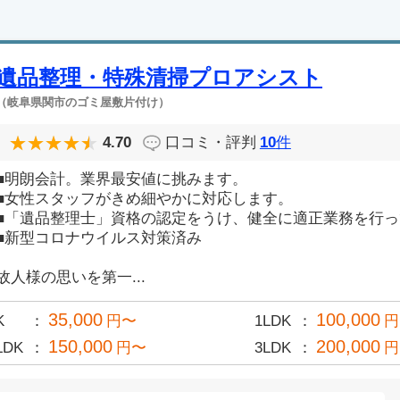
遺品整理・特殊清掃プロアシスト
（岐阜県関市のゴミ屋敷片付け）
4.70
口コミ・評判
10
件
■明朗会計。業界最安値に挑みます。
■女性スタッフがきめ細やかに対応します。
■「遺品整理士」資格の認定をうけ、健全に適正業務を行
■新型コロナウイルス対策済み
故人様の思いを第一...
35,000
100,000
K
円〜
1LDK
円
150,000
200,000
LDK
円〜
3LDK
円