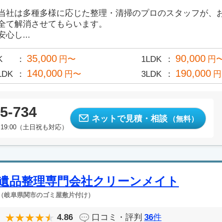
当社は多種多様に応じた整理・清掃のプロのスタッフが、
全て解消させてもらいます。
安心し...
35,000
90,000
K
円〜
1LDK
円
140,000
190,000
LDK
円〜
3LDK
円
5-734
ネットで見積・相談
（無料）
19:00（土日祝も対応）
遺品整理専門会社クリーンメイト
（岐阜県関市のゴミ屋敷片付け）
4.86
口コミ・評判
36
件