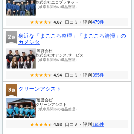
株式会社エコプラネット
（岐阜県関市の遺品整理）
口コミ・評判
479件
4.87
身近な「まごころ整理」「まごころ清掃」の
2
位
カメシタ
[運営会社]
株式会社オアシス.サービス
（岐阜県関市の遺品整理）
口コミ・評判
395件
4.94
クリーンアシスト
3
位
[運営会社]
クリーンアシスト
（岐阜県関市の遺品整理）
口コミ・評判
185件
4.93