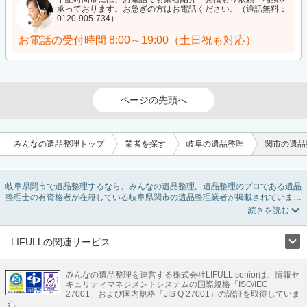
承っております。お急ぎの方はお電話ください。（通話無料：
0120-905-734）
お電話の受付時間
8:00～19:00（土日祝も対応）
ページの先頭へ
みんなの遺品整理トップ
業者を探す
岐阜の遺品整理
関市の遺品
岐阜県関市で遺品整理するなら、みんなの遺品整理。遺品整理のプロである遺品
整理士の有資格者が在籍している岐阜県関市の遺品整理業者が掲載されていま
す。遺品処分を即日対応してくれる実家の片付け業者や遺品整理会社を比較でき
ます。岐阜県関市の遺品整理の料金相場情報だけで業者を決められない場合は、
遺品の買取や供養・お焚き上げなど希望のオプションサービスで絞り込み条件を
利用し検索してみましょう。
LIFULLの関連サービス
ゴミの処分方法や親の家の遺品整理をはじめる時期などお役立ち情報も豊富なの
LIFULLのサービス
で、チェックしてみてください。
みんなの遺品整理を運営する株式会社LIFULL seniorは、情報セ
不動産・住宅
引越し
老人ホーム
地方創生
ママの就労支援
キュリティマネジメントシステムの国際規格「ISO/IEC
不動産クラウドファンディング
遺品整理
老後の暮らし情報
27001」および国内規格「JIS Q 27001」の認証を取得していま
農業技術
す。