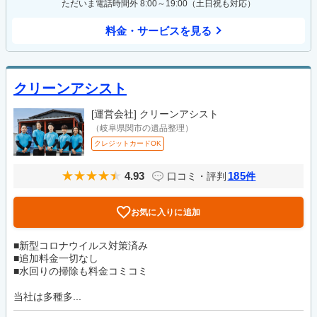
ただいま電話時間外 8:00～19:00（土日祝も対応）
料金・サービスを見る
クリーンアシスト
[運営会社]
クリーンアシスト
（岐阜県関市の遺品整理）
クレジットカードOK
4.93
185
口コミ・評判
件
お気に入りに追加
■新型コロナウイルス対策済み
■追加料金一切なし
■水回りの掃除も料金コミコミ
当社は多種多...