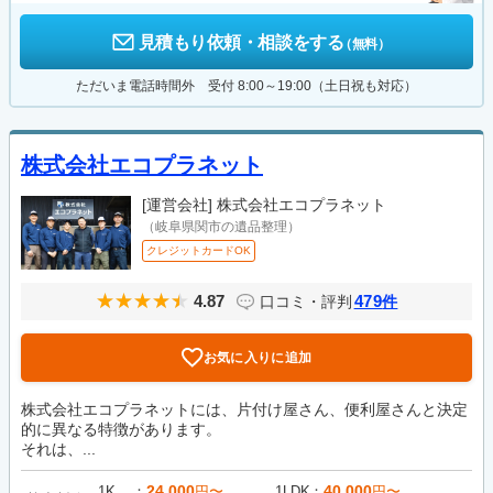
見積もり依頼・相談をする
（無料）
ただいま電話時間外 受付 8:00～19:00（土日祝も対応）
株式会社エコプラネット
[運営会社]
株式会社エコプラネット
（岐阜県関市の遺品整理）
クレジットカードOK
4.87
479
口コミ・評判
件
お気に入りに追加
株式会社エコプラネットには、片付け屋さん、便利屋さんと決定
的に異なる特徴があります。
それは、...
24,000
40,000
1K
円〜
1LDK
円〜