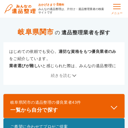
8
おかげさまで
周年
みんなの遺品整理は、片付け・遺品整理業者の検索
サイトです
メニュー
岐阜県関市
の
遺品整理
はじめての依頼でも安心。
適切な資格をもつ優良業者のみ
をご紹介しています。
業者選びが難しい
と感じられた際は、みんなの遺品整理に
ご相談ください。
続きを読む
専門の相談員が、
あなたにぴったりな業者をご提案
いたし
ます。
岐阜県関市
の
遺品整理
の優良業者
43
件
優良業者とは
一覧から自分で探す
一般財団法人遺品整理認定協会、および一般社団法
人事件現場特殊清掃センターと提携し、「遺品整理
ご希望に合わせてプロがご提案
士」資格を持つ事業者のみ掲載しています。