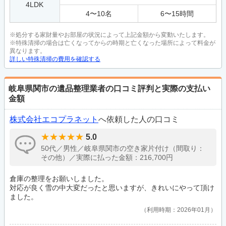
4LDK
4
〜
10
名
6
〜
15
時間
※処分する家財量やお部屋の状況によって上記金額から変動いたします。
※特殊清掃の場合は亡くなってからの時期と亡くなった場所によって料金が
異なります。
詳しい特殊清掃の費用を確認する
岐阜県関市の遺品整理業者の口コミ評判と実際の支払い
金額
株式会社エコプラネット
へ依頼した人の口コミ
5.0
50代／男性／岐阜県関市の空き家片付け（間取り：
その他）／実際に払った金額：216,700円
倉庫の整理をお願いしました。
対応が良く雪の中大変だったと思いますが、きれいにやって頂け
ました。
利用時期：2026年01月