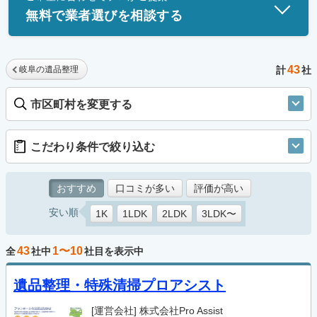
無料で業者選びを相談する
43
岐阜の遺品整理
計
社
市区町村を変更する
こだわり条件で絞り込む
おすすめ
口コミが多い
評価が高い
安い順
1K
1LDK
2LDK
3LDK〜
43
1〜10
全
社中
社目を表示中
遺品整理・特殊清掃プロアシスト
[運営会社]
株式会社Pro Assist