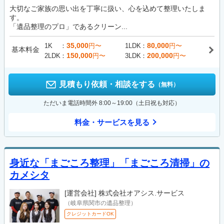
大切なご家族の思い出を丁寧に扱い、心を込めて整理いたしま
す。
「遺品整理のプロ」であるクリーン...
35,000
80,000
1K
円〜
1LDK
円〜
基本料金
150,000
200,000
2LDK
円〜
3LDK
円〜
見積もり依頼・相談をする
（無料）
ただいま電話時間外 8:00～19:00（土日祝も対応）
料金・サービスを見る
身近な「まごころ整理」「まごころ清掃」の
カメシタ
[運営会社]
株式会社オアシス.サービス
（岐阜県関市の遺品整理）
クレジットカードOK