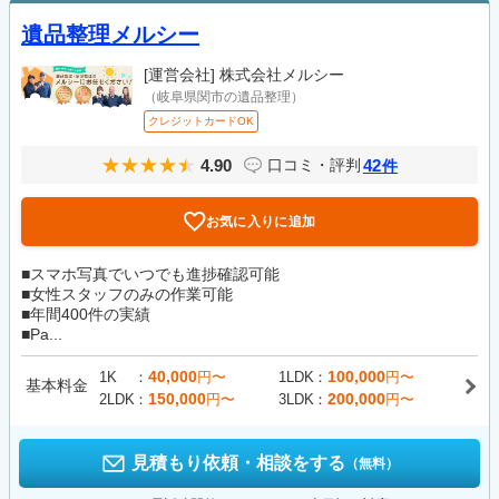
遺品整理メルシー
[運営会社]
株式会社メルシー
（岐阜県関市の遺品整理）
クレジットカードOK
4.90
42
口コミ・評判
件
お気に入りに追加
■スマホ写真でいつでも進捗確認可能
■女性スタッフのみの作業可能
■年間400件の実績
■Pa...
40,000
100,000
1K
円〜
1LDK
円〜
基本料金
150,000
200,000
2LDK
円〜
3LDK
円〜
見積もり依頼・相談をする
（無料）