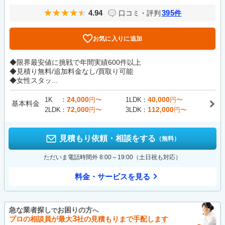
4.94
395
口コミ・評判
件
お気に入りに追加
◆限界最安値に挑戦で年間実績600件以上
◆見積り無料/追加料金なし/買取り可能
◆女性スタッ...
24,000
40,000
1K
円〜
1LDK
円〜
基本料金
72,000
112,000
2LDK
円〜
3LDK
円〜
見積もり依頼・相談をする
（無料）
ただいま電話時間外 8:00～19:00（土日祝も対応）
料金・サービスを見る
急な業者探し
お困りの方
で
へ
3
プロの相談員が最大
社の見積もりまで手配します