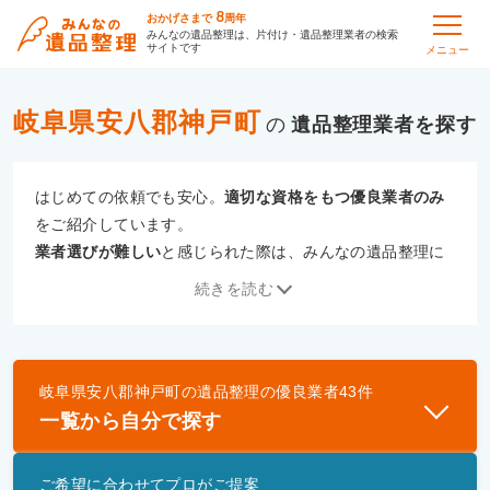
8
おかげさまで
周年
みんなの遺品整理は、片付け・遺品整理業者の検索
サイトです
メニュー
岐阜県安八郡神戸町
の
遺品整理
はじめての依頼でも安心。
適切な資格をもつ優良業者のみ
をご紹介しています。
業者選びが難しい
と感じられた際は、みんなの遺品整理に
ご相談ください。
続きを読む
専門の相談員が、
あなたにぴったりな業者をご提案
いたし
ます。
岐阜県安八郡神戸町
の
遺品整理
の優良業者
43
件
優良業者とは
一覧から自分で探す
一般財団法人遺品整理認定協会、および一般社団法
人事件現場特殊清掃センターと提携し、「遺品整理
ご希望に合わせてプロがご提案
士」資格を持つ事業者のみ掲載しています。