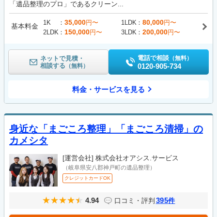
「遺品整理のプロ」であるクリーン...
35,000
80,000
1K
円〜
1LDK
円〜
基本料金
150,000
200,000
2LDK
円〜
3LDK
円〜
電話で相談
ネットで見積・
（無料）
相談する
0120-905-734
（無料）
料金・サービスを見る
身近な「まごころ整理」「まごころ清掃」の
カメシタ
[運営会社]
株式会社オアシス.サービス
（岐阜県安八郡神戸町の遺品整理）
クレジットカードOK
4.94
395
口コミ・評判
件