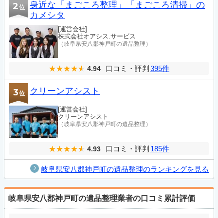
身近な「まごころ整理」「まごころ清掃」の
2
位
カメシタ
[運営会社]
株式会社オアシス.サービス
（岐阜県安八郡神戸町の遺品整理）
口コミ・評判
395件
4.94
クリーンアシスト
3
位
[運営会社]
クリーンアシスト
（岐阜県安八郡神戸町の遺品整理）
口コミ・評判
185件
4.93
岐阜県安八郡神戸町の遺品整理のランキングを見る
岐阜県安八郡神戸町の遺品整理業者の口コミ累計評価