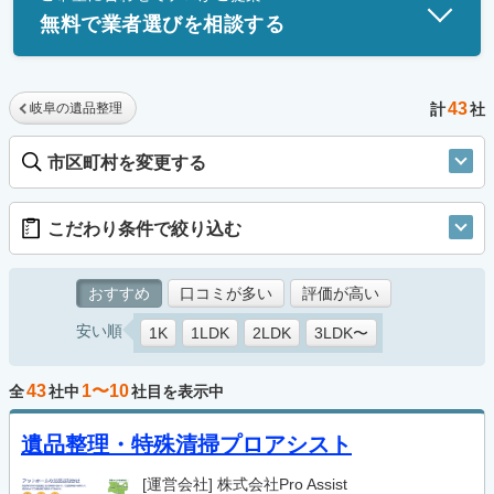
無料で業者選びを相談する
43
岐阜の遺品整理
計
社
市区町村を変更する
こだわり条件で絞り込む
おすすめ
口コミが多い
評価が高い
安い順
1K
1LDK
2LDK
3LDK〜
43
1〜10
全
社中
社目を表示中
遺品整理・特殊清掃プロアシスト
[運営会社]
株式会社Pro Assist