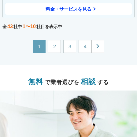
料金・サービスを見る
43
1〜10
全
社中
社目を表示中
1
2
3
4
無料
相談
で業者選びを
する