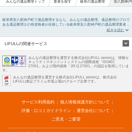
みんなの遺品整理トップ
業者を探す
岐阜の遺品整理
安八郡神戸
岐阜県安八郡神戸町で遺品整理するなら、みんなの遺品整理。遺品整理のプロで
ある遺品整理士の有資格者が在籍している岐阜県安八郡神戸町の遺品整理業者が
掲載されています。遺品処分を即日対応してくれる実家の片付け業者や遺品整理
会社を比較できます。岐阜県安八郡神戸町の遺品整理の料金相場情報だけで業者
を決められない場合は、遺品の買取や供養・お焚き上げなど希望のオプションサ
ービスで絞り込み条件を利用し検索してみましょう。
LIFULLの関連サービス
ゴミの処分方法や親の家の遺品整理をはじめる時期などお役立ち情報も豊富なの
LIFULLのサービス
で、チェックしてみてください。
みんなの遺品整理を運営する株式会社LIFULL seniorは、情報セ
不動産・住宅
引越し
老人ホーム
地方創生
ママの就労支援
キュリティマネジメントシステムの国際規格「ISO/IEC
不動産クラウドファンディング
遺品整理
老後の暮らし情報
27001」および国内規格「JIS Q 27001」の認証を取得していま
農業技術
す。
みんなの遺品整理を運営する株式会社LIFULL seniorは、株式会社
LIFULL HOME'Sのサービス
LIFULL(東証プライム市場上場)のグループ企業です。
不動産・住宅
マンション
一戸建て
注文住宅
リノベーション
不動産査定
マンション専門売却査定
不動産投資
アドバイザー
住まいの窓口
住宅ローン
住まいインデックス
プライスマップ
不動産アーカイブ
空き家バンク
家賃相場
不動産会社
まちむすび
サービス利用規約
個人情報保護方針について
不動産用語集
住まいのお役立ち情報
LIFULL HOME'S PRESS
DIY Mag
アプリ
不動産データ
不動産転職
評価・口コミガイドライン
運営会社について
ご意見・ご要望