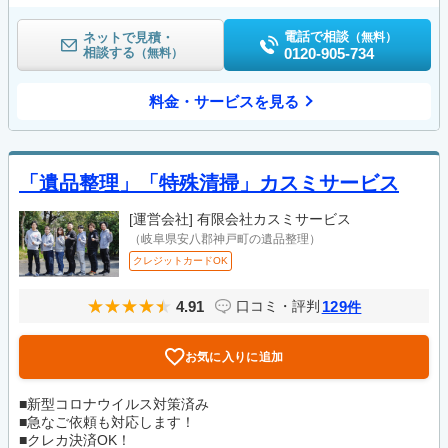
電話で相談
ネットで見積・
（無料）
相談する
0120-905-734
（無料）
料金・サービスを見る
「遺品整理」「特殊清掃」カスミサービス
[運営会社]
有限会社カスミサービス
（岐阜県安八郡神戸町の遺品整理）
クレジットカードOK
4.91
129
口コミ・評判
件
お気に入りに追加
■新型コロナウイルス対策済み
■急なご依頼も対応します！
■クレカ決済OK！