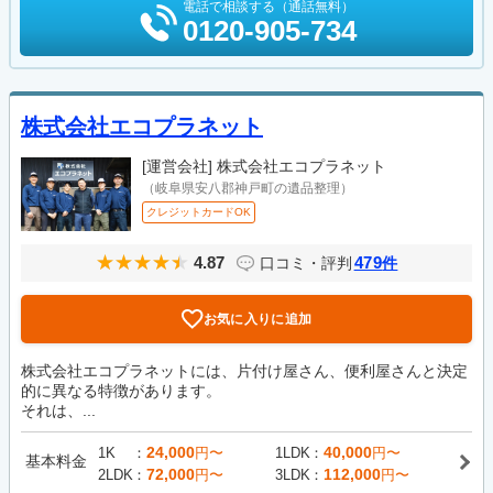
電話で相談する（通話無料）
0120-905-734
株式会社エコプラネット
[運営会社]
株式会社エコプラネット
（岐阜県安八郡神戸町の遺品整理）
クレジットカードOK
4.87
479
口コミ・評判
件
お気に入りに追加
株式会社エコプラネットには、片付け屋さん、便利屋さんと決定
的に異なる特徴があります。
それは、...
24,000
40,000
1K
円〜
1LDK
円〜
基本料金
72,000
112,000
2LDK
円〜
3LDK
円〜