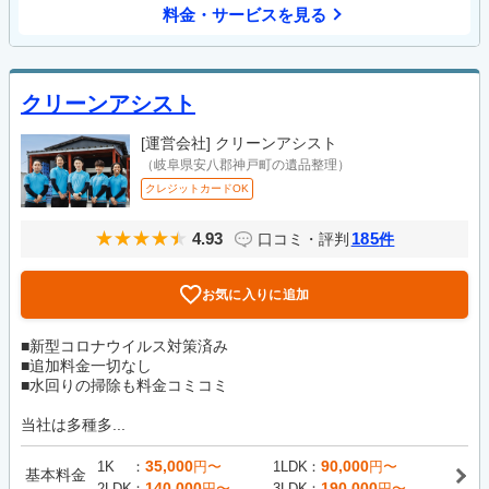
料金・サービスを見る
クリーンアシスト
[運営会社]
クリーンアシスト
（岐阜県安八郡神戸町の遺品整理）
クレジットカードOK
4.93
185
口コミ・評判
件
お気に入りに追加
■新型コロナウイルス対策済み
■追加料金一切なし
■水回りの掃除も料金コミコミ
当社は多種多...
35,000
90,000
1K
円〜
1LDK
円〜
基本料金
140,000
190,000
2LDK
円〜
3LDK
円〜