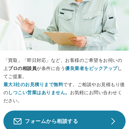
「買取」「即日対応」など、お客様のご希望をお伺いの
上
プロの相談員
が条件に合う
優良業者をピックアップ
し
てご提案。
最大3社のお見積りまで無料
です。ご相談やお見積もり後
の
しつこい営業は
ありません。
お気軽にお問い合わせく
ださい。
フォームから相談する