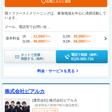
お気に入りに追加
我々ファーストクリーニングは、東海地域を中心に清掃活動して
います。
メール、電話等でお問い合...
12,000
20,000
1K
円〜
1LDK
円〜
基本料金
36,000
56,000
2LDK
円〜
3LDK
円〜
電話で相談
ネットで見積・
（無料）
相談する
0120-905-734
（無料）
料金・サービスを見る
株式会社ピアルカ
[運営会社]
株式会社ピアルカ
（岐阜県安八郡神戸町の遺品整理）
クレジットカードOK