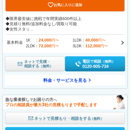
お気に入りに追加
◆限界最安値に挑戦で年間実績600件以上
◆見積り無料/追加料金なし/買取り可能
◆女性スタッ...
24,000
40,000
1K
円〜
1LDK
円〜
基本料金
72,000
112,000
2LDK
円〜
3LDK
円〜
電話で相談
ネットで見積・
（無料）
相談する
0120-905-734
（無料）
料金・サービスを見る
急な業者探し
お困りの方
で
へ
3
プロの相談員が最大
社の見積もりまで手配します
ネットで見積もり・相談をする
（無料）