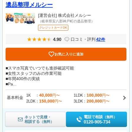
遺品整理メルシー
[運営会社]
株式会社メルシー
（岐阜県安八郡神戸町の遺品整理）
クレジットカードOK
4.90
42
口コミ・評判
件
お気に入りに追加
■スマホ写真でいつでも進捗確認可能
■女性スタッフのみの作業可能
■年間400件の実績
■Pa...
40,000
100,000
1K
円〜
1LDK
円〜
基本料金
150,000
200,000
2LDK
円〜
3LDK
円〜
電話で相談
ネットで見積・
（無料）
相談する
0120-905-734
（無料）