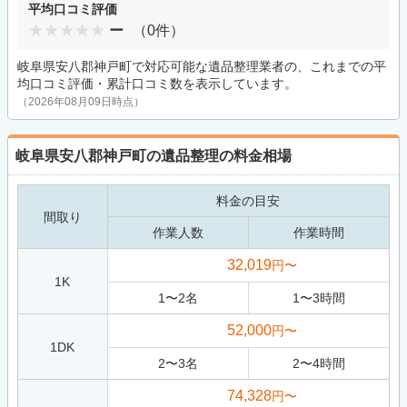
平均口コミ評価
ー
（0件）
岐阜県安八郡神戸町で対応可能な遺品整理業者の、これまでの平
均口コミ評価・累計口コミ数を表示しています。
（2026年08月09日時点）
岐阜県安八郡神戸町の遺品整理の料金相場
料金の目安
間取り
作業人数
作業時間
32,019
円〜
1K
1
〜
2
名
1
〜
3
時間
52,000
円〜
1DK
2
〜
3
名
2
〜
4
時間
74,328
円〜