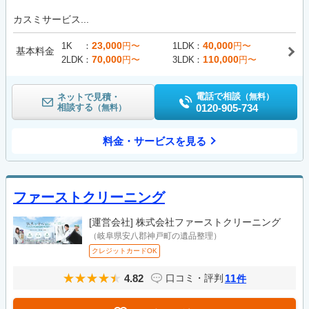
カスミサービス...
23,000
40,000
1K
円〜
1LDK
円〜
基本料金
70,000
110,000
2LDK
円〜
3LDK
円〜
電話で相談
ネットで見積・
（無料）
相談する
0120-905-734
（無料）
料金・サービスを見る
ファーストクリーニング
[運営会社]
株式会社ファーストクリーニング
（岐阜県安八郡神戸町の遺品整理）
クレジットカードOK
4.82
11
口コミ・評判
件