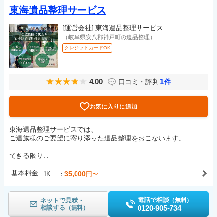
東海遺品整理サービス
[運営会社]
東海遺品整理サービス
（岐阜県安八郡神戸町の遺品整理）
クレジットカードOK
4.00
1
口コミ・評判
件
お気に入りに追加
東海遺品整理サービスでは、
ご遺族様のご要望に寄り添った遺品整理をおこないます。
できる限り...
基本料金
35,000
1K
円〜
電話で相談
ネットで見積・
（無料）
相談する
0120-905-734
（無料）