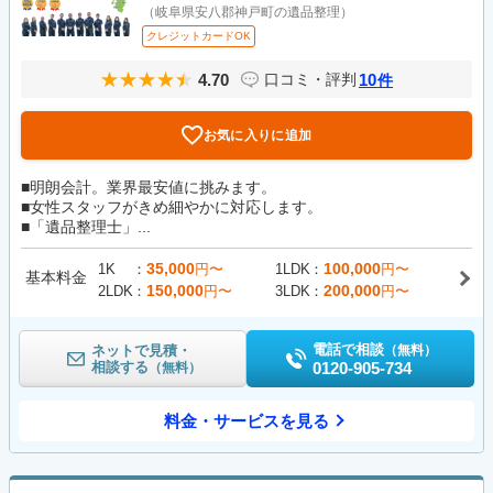
（岐阜県安八郡神戸町の遺品整理）
クレジットカードOK
4.70
10
口コミ・評判
件
お気に入りに追加
■明朗会計。業界最安値に挑みます。
■女性スタッフがきめ細やかに対応します。
■「遺品整理士」...
35,000
100,000
1K
円〜
1LDK
円〜
基本料金
150,000
200,000
2LDK
円〜
3LDK
円〜
電話で相談
ネットで見積・
（無料）
相談する
0120-905-734
（無料）
料金・サービスを見る