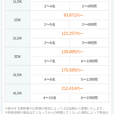
1LDK
2
〜
4
名
2
〜
6
時間
93,871
円〜
2DK
2
〜
5
名
2
〜
6
時間
122,257
円〜
2LDK
3
〜
6
名
3
〜
8
時間
139,885
円〜
3DK
3
〜
7
名
4
〜
10
時間
170,585
円〜
3LDK
4
〜
8
名
5
〜
12
時間
211,414
円〜
4LDK
4
〜
10
名
6
〜
15
時間
※処分する家財量やお部屋の状況によって上記金額から変動いたします。
※特殊清掃の場合は亡くなってからの時期と亡くなった場所によって料金が