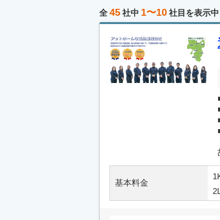
45
1〜10
全
社中
社目を表示中
1
基本料金
2