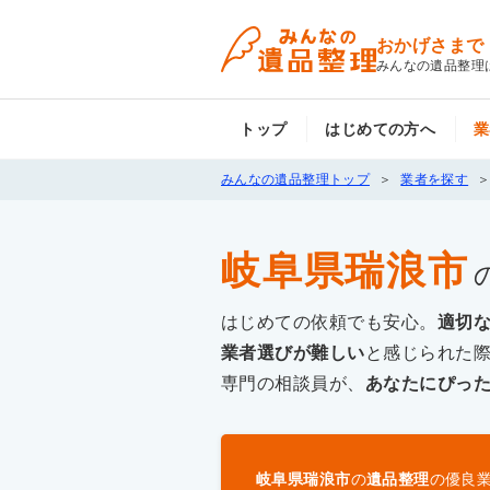
おかげさまで
みんなの遺品整理
トップ
はじめての方へ
業
みんなの遺品整理トップ
業者を探す
岐阜県瑞浪市
はじめての依頼でも安心。
適切
業者選びが難しい
と感じられた
専門の相談員が、
あなたにぴっ
岐阜県瑞浪市
の
遺品整理
の優良