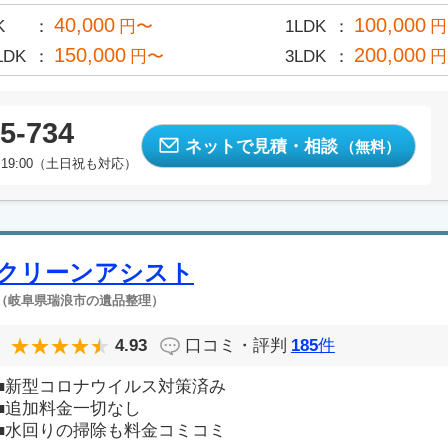
40,000
100,000
K
円〜
1LDK
円
150,000
200,000
LDK
円〜
3LDK
円
5-734
ネットで見積・相談
（無料）
19:00（土日祝も対応）
クリーンアシスト
（岐阜県瑞浪市の遺品整理）
4.93
口コミ・評判
185
件
■新型コロナウイルス対策済み
■追加料金一切なし
■水回りの掃除も料金コミコミ