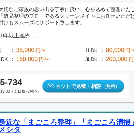
大切なご家族の思い出を丁寧に扱い、心を込めて整理いた
「遺品整理のプロ」であるクリーンメイトにお任せいただ
付けもスムーズにサポート致します。
10年以上連続 ...
35,000
80,000
K
円〜
1LDK
円
150,000
200,000
LDK
円〜
3LDK
円
5-734
ネットで見積・相談
（無料）
19:00（土日祝も対応）
身近な「まごころ整理」「まごころ清掃
メシタ