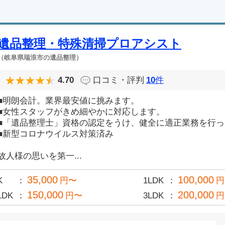
遺品整理・特殊清掃プロアシスト
（岐阜県瑞浪市の遺品整理）
4.70
口コミ・評判
10
件
■明朗会計。業界最安値に挑みます。
■女性スタッフがきめ細やかに対応します。
■「遺品整理士」資格の認定をうけ、健全に適正業務を行
■新型コロナウイルス対策済み
故人様の思いを第一...
35,000
100,000
K
円〜
1LDK
円
150,000
200,000
LDK
円〜
3LDK
円