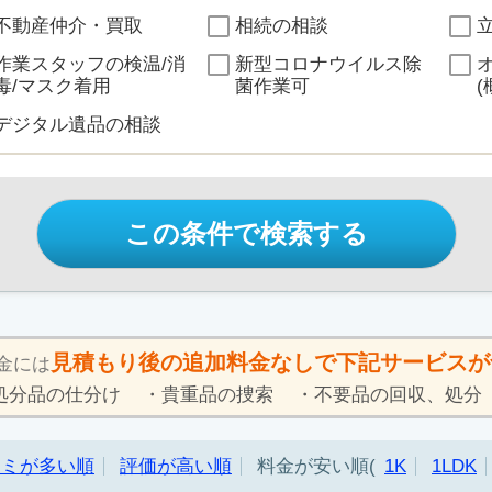
不動産仲介・買取
相続の相談
作業スタッフの検温/消
新型コロナウイルス除
毒/マスク着用
菌作業可
(
デジタル遺品の相談
この条件で検索する
見積もり後の追加料金なしで下記サービスが
金には
処分品の仕分け
貴重品の捜索
不要品の回収、処分
コミが多い順
評価が高い順
料金が安い順
1K
1LDK