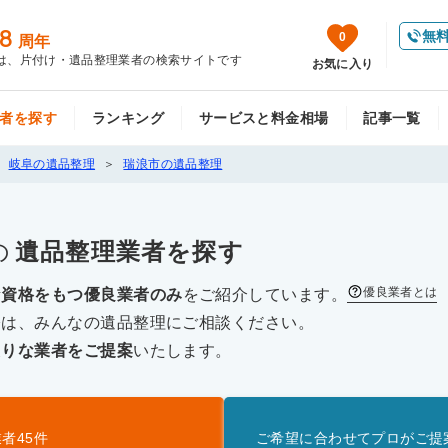
8
無
0
周年
は、片付け・遺品整理業者の検索サイトです
お気に入り
者を探す
ランキング
サービスと料金相場
記事一覧
岐阜の遺品整理
瑞浪市の遺品整理
の
遺品整理
業者を探す
優良業者とは
な資格をもつ優良業者のみ
をご紹介しています。
際は、みんなの遺品整理にご相談ください。
たりな業者をご提案
いたします。
業者
45
件
ご希望に合わせてプロがご提