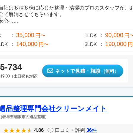
当社は多種多様に応じた整理・清掃のプロのスタッフが、
全て解消させてもらいます。
安心し...
35,000
90,000
K
円〜
1LDK
円
140,000
190,000
LDK
円〜
3LDK
円
5-734
ネットで見積・相談
（無料）
19:00（土日祝も対応）
遺品整理専門会社クリーンメイト
（岐阜県瑞浪市の遺品整理）
4.86
口コミ・評判
36
件