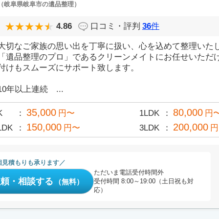
（岐阜県岐阜市の遺品整理）
4.86
口コミ・評判
36
件
大切なご家族の思い出を丁寧に扱い、心を込めて整理いた
「遺品整理のプロ」であるクリーンメイトにお任せいただ
付けもスムーズにサポート致します。
10年以上連続 ...
35,000
80,000
K
円〜
1LDK
円
150,000
200,000
LDK
円〜
3LDK
円
相見積もりも承ります
ただいま電話受付時間外
依頼・相談する
（無料）
受付時間 8:00～19:00（土日祝も対
応）