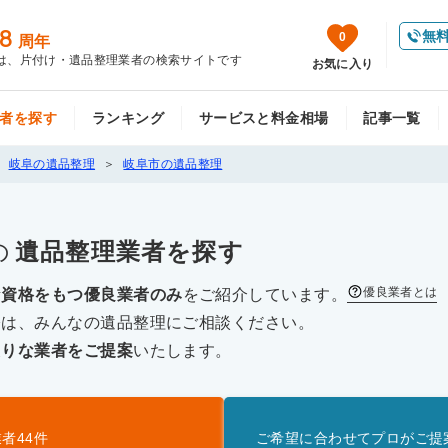
8
無
0
周年
は、片付け・遺品整理業者の検索サイトです
お気に入り
者を探す
ランキング
サービスと料金相場
記事一覧
岐阜の遺品整理
岐阜市の遺品整理
の
遺品整理
業者を探す
優良業者とは
な資格をもつ優良業者のみ
をご紹介しています。
際は、みんなの遺品整理にご相談ください。
たりな業者をご提案
いたします。
業者
44
件
ご希望に合わせてプロがご提