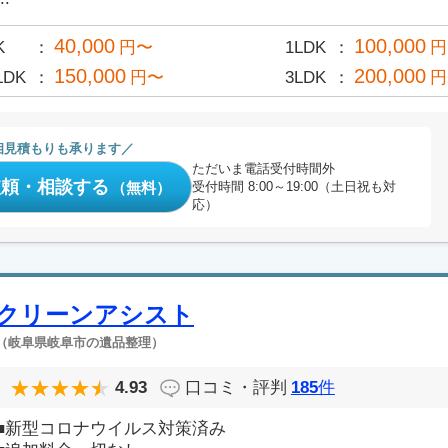
40,000
100,000
K
円〜
1LDK
円
150,000
200,000
LDK
円〜
3LDK
円
相見積もりも承ります
ただいま電話受付時間外
依頼・相談する
（無料）
受付時間 8:00～19:00（土日祝も対
応）
クリーンアシスト
（岐阜県岐阜市の遺品整理）
4.93
口コミ・評判
185
件
■新型コロナウイルス対策済み