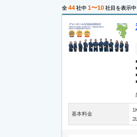
44
1〜10
全
社中
社目を表示中
1
基本料金
2