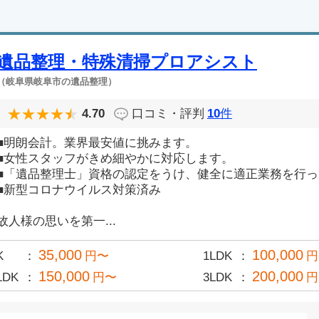
遺品整理・特殊清掃プロアシスト
（岐阜県岐阜市の遺品整理）
4.70
口コミ・評判
10
件
■明朗会計。業界最安値に挑みます。
■女性スタッフがきめ細やかに対応します。
■「遺品整理士」資格の認定をうけ、健全に適正業務を行
■新型コロナウイルス対策済み
故人様の思いを第一...
35,000
100,000
K
円〜
1LDK
円
150,000
200,000
LDK
円〜
3LDK
円