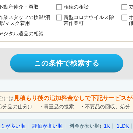
不動産仲介・買取
相続の相談
作業スタッフの検温/消
新型コロナウイルス除
毒/マスク着用
菌作業可
(
デジタル遺品の相談
この条件で検索する
見積もり後の追加料金なしで下記サービスが
金には
処分品の仕分け
貴重品の捜索
不要品の回収、処分
コミが多い順
評価が高い順
料金が安い順
1K
1LDK