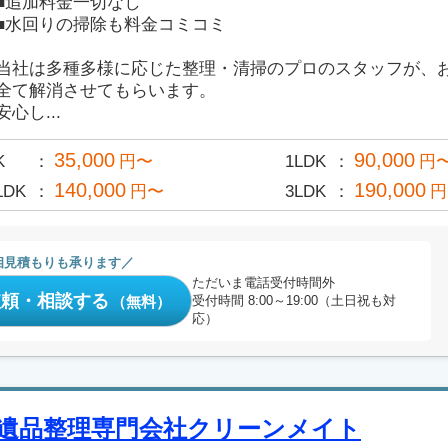
■追加料金一切なし
■水回りの掃除も料金コミコミ
当社は多種多様に応じた整理・清掃のプロのスタッフが、
全て解消させてもらいます。
安心し...
35,000
90,000
K
円〜
1LDK
円
140,000
190,000
LDK
円〜
3LDK
円
相見積もりも承ります
ただいま電話受付時間外
依頼・相談する
（無料）
受付時間 8:00～19:00（土日祝も対
応）
遺品整理専門会社クリーンメイト