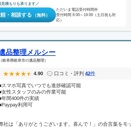
相見積もりも承ります
ただいま電話受付時間外
依頼・相談する
（無料）
受付時間 8:00～19:00（土日祝も対
応）
遺品整理メルシー
（岐阜県岐阜市の遺品整理）
4.90
口コミ・評判
42
件
■スマホ写真でいつでも進捗確認可能
■女性スタッフのみの作業可能
■年間400件の実績
■Paypay利用可
弊社は「ありがとうございます。喜んで！」の合言葉をモ
..