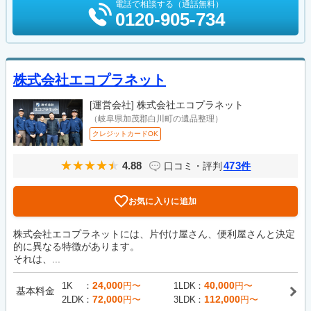
電話で相談する（通話無料）
0120-905-734
株式会社エコプラネット
[運営会社]
株式会社エコプラネット
（岐阜県加茂郡白川町の遺品整理）
クレジットカードOK
4.88
473
口コミ・評判
件
お気に入りに追加
株式会社エコプラネットには、片付け屋さん、便利屋さんと決定
的に異なる特徴があります。
それは、...
24,000
40,000
1K
円〜
1LDK
円〜
基本料金
72,000
112,000
2LDK
円〜
3LDK
円〜