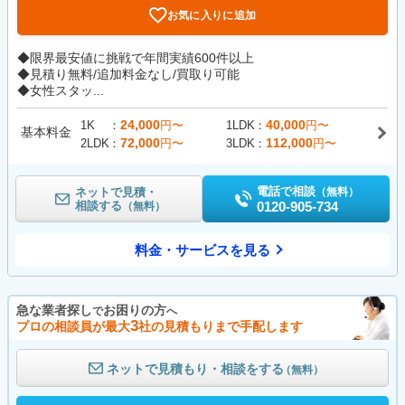
お気に入りに追加
◆限界最安値に挑戦で年間実績600件以上
◆見積り無料/追加料金なし/買取り可能
◆女性スタッ...
24,000
40,000
1K
円〜
1LDK
円〜
基本料金
72,000
112,000
2LDK
円〜
3LDK
円〜
電話で相談
ネットで見積・
（無料）
相談する
0120-905-734
（無料）
料金・サービスを見る
急な業者探し
お困りの方
で
へ
3
プロの相談員が最大
社の見積もりまで手配します
ネットで見積もり・相談をする
（無料）