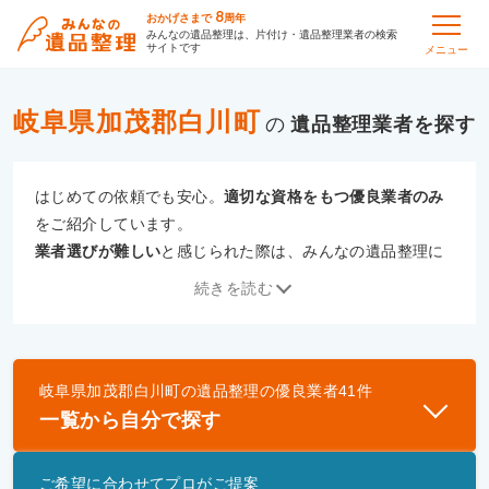
8
おかげさまで
周年
みんなの遺品整理は、片付け・遺品整理業者の検索
サイトです
メニュー
岐阜県加茂郡白川町
の
遺品整理
はじめての依頼でも安心。
適切な資格をもつ優良業者のみ
をご紹介しています。
業者選びが難しい
と感じられた際は、みんなの遺品整理に
ご相談ください。
続きを読む
専門の相談員が、
あなたにぴったりな業者をご提案
いたし
ます。
岐阜県加茂郡白川町
の
遺品整理
の優良業者
41
件
優良業者とは
一覧から自分で探す
一般財団法人遺品整理認定協会、および一般社団法
人事件現場特殊清掃センターと提携し、「遺品整理
ご希望に合わせてプロがご提案
士」資格を持つ事業者のみ掲載しています。