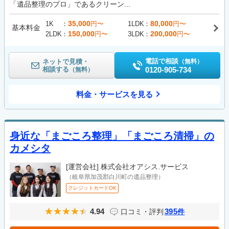
「遺品整理のプロ」であるクリーン...
35,000
80,000
1K
円〜
1LDK
円〜
基本料金
150,000
200,000
2LDK
円〜
3LDK
円〜
電話で相談
ネットで見積・
（無料）
相談する
0120-905-734
（無料）
料金・サービスを見る
身近な「まごころ整理」「まごころ清掃」の
カメシタ
[運営会社]
株式会社オアシス.サービス
（岐阜県加茂郡白川町の遺品整理）
クレジットカードOK
4.94
395
口コミ・評判
件