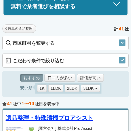
無料で業者選びを相談する
41
岐阜の遺品整理
計
社
市区町村を変更する
こだわり条件で絞り込む
おすすめ
口コミが多い
評価が高い
安い順
1K
1LDK
2LDK
3LDK〜
41
1〜10
全
社中
社目を表示中
遺品整理・特殊清掃プロアシスト
[運営会社]
株式会社Pro Assist