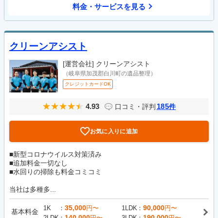
料金・サービスを見る
クリーンアシスト
[運営会社]
クリーンアシスト
（岐阜県加茂郡白川町の遺品整理）
クレジットカードOK
4.93
185
口コミ・評判
件
お気に入りに追加
■新型コロナウイルス対策済み
■追加料金一切なし
■水回りの掃除も料金コミコミ
当社は多種多...
35,000
90,000
1K
円〜
1LDK
円〜
基本料金
140,000
190,000
2LDK
円〜
3LDK
円〜