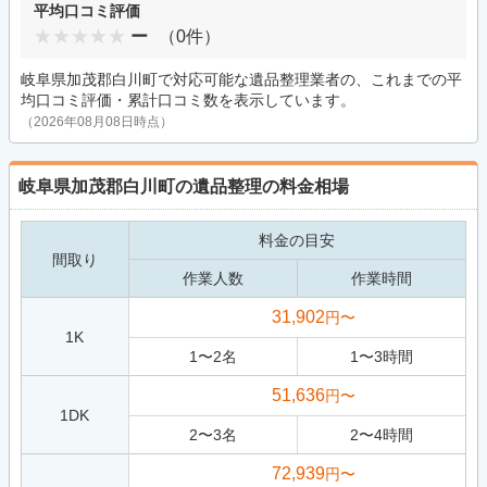
平均口コミ評価
ー
（0件）
岐阜県加茂郡白川町で対応可能な遺品整理業者の、これまでの平
均口コミ評価・累計口コミ数を表示しています。
（2026年08月08日時点）
岐阜県加茂郡白川町の遺品整理の料金相場
料金の目安
間取り
作業人数
作業時間
31,902
円〜
1K
1
〜
2
名
1
〜
3
時間
51,636
円〜
1DK
2
〜
3
名
2
〜
4
時間
72,939
円〜