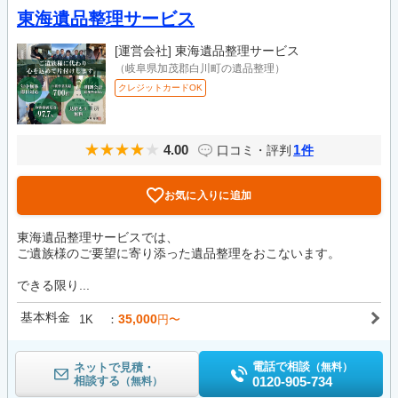
東海遺品整理サービス
[運営会社]
東海遺品整理サービス
（岐阜県加茂郡白川町の遺品整理）
クレジットカードOK
4.00
1
口コミ・評判
件
お気に入りに追加
東海遺品整理サービスでは、
ご遺族様のご要望に寄り添った遺品整理をおこないます。
できる限り...
基本料金
35,000
1K
円〜
電話で相談
ネットで見積・
（無料）
相談する
0120-905-734
（無料）