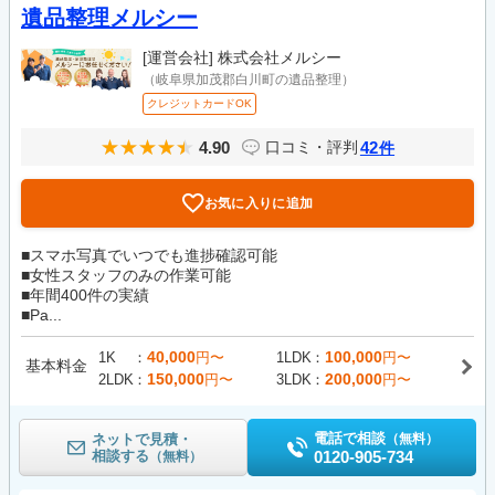
遺品整理メルシー
[運営会社]
株式会社メルシー
（岐阜県加茂郡白川町の遺品整理）
クレジットカードOK
4.90
42
口コミ・評判
件
お気に入りに追加
■スマホ写真でいつでも進捗確認可能
■女性スタッフのみの作業可能
■年間400件の実績
■Pa...
40,000
100,000
1K
円〜
1LDK
円〜
基本料金
150,000
200,000
2LDK
円〜
3LDK
円〜
電話で相談
ネットで見積・
（無料）
相談する
0120-905-734
（無料）