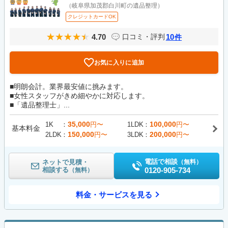
（岐阜県加茂郡白川町の遺品整理）
クレジットカードOK
4.70
10
口コミ・評判
件
お気に入りに追加
■明朗会計。業界最安値に挑みます。
■女性スタッフがきめ細やかに対応します。
■「遺品整理士」...
35,000
100,000
1K
円〜
1LDK
円〜
基本料金
150,000
200,000
2LDK
円〜
3LDK
円〜
電話で相談
ネットで見積・
（無料）
相談する
0120-905-734
（無料）
料金・サービスを見る