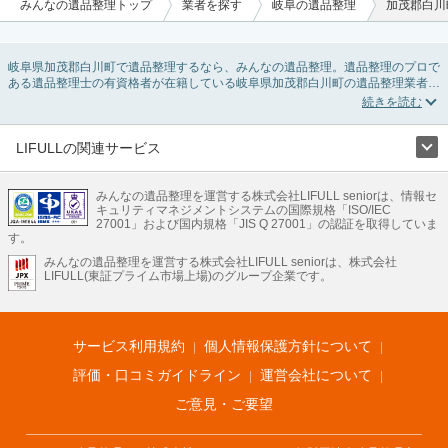
みんなの遺品整理トップ
業者を探す
岐阜の遺品整理
加茂郡白川
岐阜県加茂郡白川町で遺品整理するなら、みんなの遺品整理。遺品整理のプロで
ある遺品整理士の有資格者が在籍している岐阜県加茂郡白川町の遺品整理業者が
掲載されています。遺品処分を即日対応してくれる実家の片付け業者や遺品整理
会社を比較できます。岐阜県加茂郡白川町の遺品整理の料金相場情報だけで業者
を決められない場合は、遺品の買取や供養・お焚き上げなど希望のオプションサ
ービスで絞り込み条件を利用し検索してみましょう。
LIFULLの関連サービス
ゴミの処分方法や親の家の遺品整理をはじめる時期などお役立ち情報も豊富なの
LIFULLのサービス
で、チェックしてみてください。
みんなの遺品整理を運営する株式会社LIFULL seniorは、情報セ
不動産・住宅
引越し
老人ホーム
地方創生
ママの就労支援
キュリティマネジメントシステムの国際規格「ISO/IEC
不動産クラウドファンディング
遺品整理
老後の暮らし情報
27001」および国内規格「JIS Q 27001」の認証を取得していま
農業技術
す。
みんなの遺品整理を運営する株式会社LIFULL seniorは、株式会社
LIFULL HOME'Sのサービス
LIFULL(東証プライム市場上場)のグループ企業です。
不動産・住宅
マンション
一戸建て
注文住宅
リノベーション
不動産査定
マンション専門売却査定
不動産投資
アドバイザー
住まいの窓口
住宅ローン
住まいインデックス
プライスマップ
不動産アーカイブ
空き家バンク
家賃相場
不動産会社
まちむすび
サービス利用規約
個人情報保護方針について
不動産用語集
住まいのお役立ち情報
LIFULL HOME'S PRESS
DIY Mag
アプリ
不動産データ
不動産転職
評価・口コミガイドライン
運営会社について
ご意見・ご要望