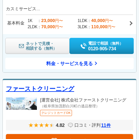
カスミサービス...
23,000
40,000
1K
円〜
1LDK
円〜
基本料金
70,000
110,000
2LDK
円〜
3LDK
円〜
電話で相談
ネットで見積・
（無料）
相談する
0120-905-734
（無料）
料金・サービスを見る
ファーストクリーニング
[運営会社]
株式会社ファーストクリーニング
（岐阜県加茂郡白川町の遺品整理）
クレジットカードOK
4.82
11
口コミ・評判
件