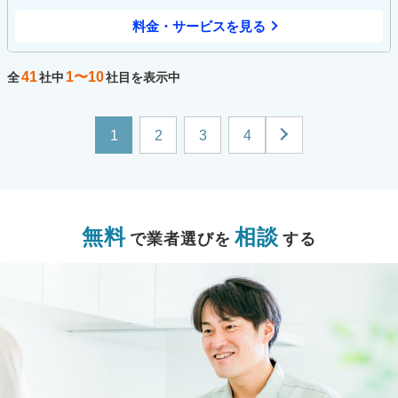
料金・サービスを見る
41
1〜10
全
社中
社目を表示中
1
2
3
4
無料
相談
で業者選びを
する