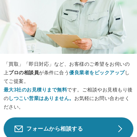
「買取」「即日対応」など、お客様のご希望をお伺いの
上
プロの相談員
が条件に合う
優良業者をピックアップ
し
てご提案。
最大3社のお見積りまで無料
です。ご相談やお見積もり後
の
しつこい営業は
ありません。
お気軽にお問い合わせく
ださい。
フォームから相談する