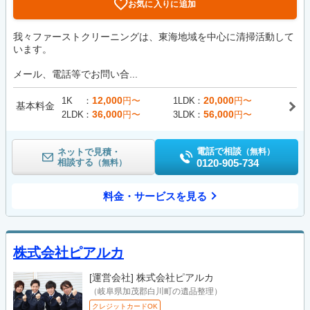
お気に入りに追加
我々ファーストクリーニングは、東海地域を中心に清掃活動して
います。
メール、電話等でお問い合...
12,000
20,000
1K
円〜
1LDK
円〜
基本料金
36,000
56,000
2LDK
円〜
3LDK
円〜
電話で相談
ネットで見積・
（無料）
相談する
0120-905-734
（無料）
料金・サービスを見る
株式会社ピアルカ
[運営会社]
株式会社ピアルカ
（岐阜県加茂郡白川町の遺品整理）
クレジットカードOK