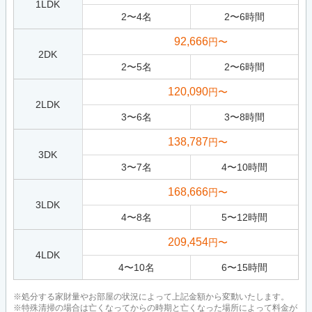
1LDK
2
〜
4
名
2
〜
6
時間
92,666
円〜
2DK
2
〜
5
名
2
〜
6
時間
120,090
円〜
2LDK
3
〜
6
名
3
〜
8
時間
138,787
円〜
3DK
3
〜
7
名
4
〜
10
時間
168,666
円〜
3LDK
4
〜
8
名
5
〜
12
時間
209,454
円〜
4LDK
4
〜
10
名
6
〜
15
時間
※処分する家財量やお部屋の状況によって上記金額から変動いたします。
※特殊清掃の場合は亡くなってからの時期と亡くなった場所によって料金が