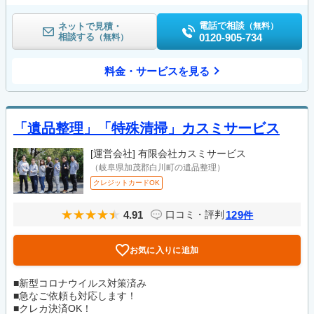
電話で相談
ネットで見積・
（無料）
相談する
0120-905-734
（無料）
料金・サービスを見る
「遺品整理」「特殊清掃」カスミサービス
[運営会社]
有限会社カスミサービス
（岐阜県加茂郡白川町の遺品整理）
クレジットカードOK
4.91
129
口コミ・評判
件
お気に入りに追加
■新型コロナウイルス対策済み
■急なご依頼も対応します！
■クレカ決済OK！