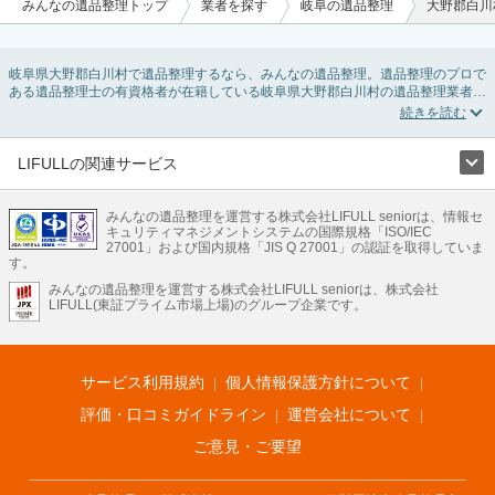
みんなの遺品整理トップ
業者を探す
岐阜の遺品整理
大野郡白川
岐阜県大野郡白川村で遺品整理するなら、みんなの遺品整理。遺品整理のプロで
ある遺品整理士の有資格者が在籍している岐阜県大野郡白川村の遺品整理業者が
掲載されています。遺品処分を即日対応してくれる実家の片付け業者や遺品整理
会社を比較できます。岐阜県大野郡白川村の遺品整理の料金相場情報だけで業者
を決められない場合は、遺品の買取や供養・お焚き上げなど希望のオプションサ
ービスで絞り込み条件を利用し検索してみましょう。
LIFULLの関連サービス
ゴミの処分方法や親の家の遺品整理をはじめる時期などお役立ち情報も豊富なの
LIFULLのサービス
で、チェックしてみてください。
みんなの遺品整理を運営する株式会社LIFULL seniorは、情報セ
不動産・住宅
引越し
老人ホーム
地方創生
ママの就労支援
キュリティマネジメントシステムの国際規格「ISO/IEC
不動産クラウドファンディング
遺品整理
老後の暮らし情報
27001」および国内規格「JIS Q 27001」の認証を取得していま
農業技術
す。
みんなの遺品整理を運営する株式会社LIFULL seniorは、株式会社
LIFULL HOME'Sのサービス
LIFULL(東証プライム市場上場)のグループ企業です。
不動産・住宅
マンション
一戸建て
注文住宅
リノベーション
不動産査定
マンション専門売却査定
不動産投資
アドバイザー
住まいの窓口
住宅ローン
住まいインデックス
プライスマップ
不動産アーカイブ
空き家バンク
家賃相場
不動産会社
まちむすび
サービス利用規約
個人情報保護方針について
不動産用語集
住まいのお役立ち情報
LIFULL HOME'S PRESS
DIY Mag
アプリ
不動産データ
不動産転職
評価・口コミガイドライン
運営会社について
ご意見・ご要望