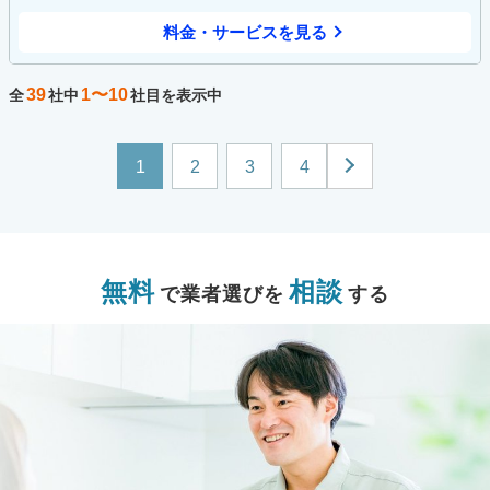
料金・サービスを見る
39
1〜10
全
社中
社目を表示中
1
2
3
4
無料
相談
で業者選びを
する