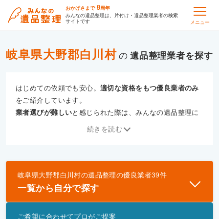
8
おかげさまで
周年
みんなの遺品整理は、片付け・遺品整理業者の検索
サイトです
メニュー
岐阜県大野郡白川村
の
遺品整理
はじめての依頼でも安心。
適切な資格をもつ優良業者のみ
をご紹介しています。
業者選びが難しい
と感じられた際は、みんなの遺品整理に
ご相談ください。
続きを読む
専門の相談員が、
あなたにぴったりな業者をご提案
いたし
ます。
岐阜県大野郡白川村
の
遺品整理
の優良業者
39
件
優良業者とは
一覧から自分で探す
一般財団法人遺品整理認定協会、および一般社団法
人事件現場特殊清掃センターと提携し、「遺品整理
ご希望に合わせてプロがご提案
士」資格を持つ事業者のみ掲載しています。