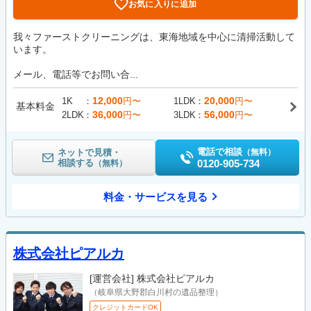
お気に入りに追加
我々ファーストクリーニングは、東海地域を中心に清掃活動して
います。
メール、電話等でお問い合...
12,000
20,000
1K
円〜
1LDK
円〜
基本料金
36,000
56,000
2LDK
円〜
3LDK
円〜
電話で相談
ネットで見積・
（無料）
相談する
0120-905-734
（無料）
料金・サービスを見る
株式会社ピアルカ
[運営会社]
株式会社ピアルカ
（岐阜県大野郡白川村の遺品整理）
クレジットカードOK