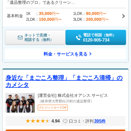
「遺品整理のプロ」であるクリーン...
35,000
80,000
1K
円〜
1LDK
円〜
基本料金
150,000
200,000
2LDK
円〜
3LDK
円〜
電話で相談
ネットで見積・
（無料）
相談する
0120-905-734
（無料）
料金・サービスを見る
身近な「まごころ整理」「まごころ清掃」の
カメシタ
[運営会社]
株式会社オアシス.サービス
（岐阜県大野郡白川村の遺品整理）
クレジットカードOK
4.94
395
口コミ・評判
件