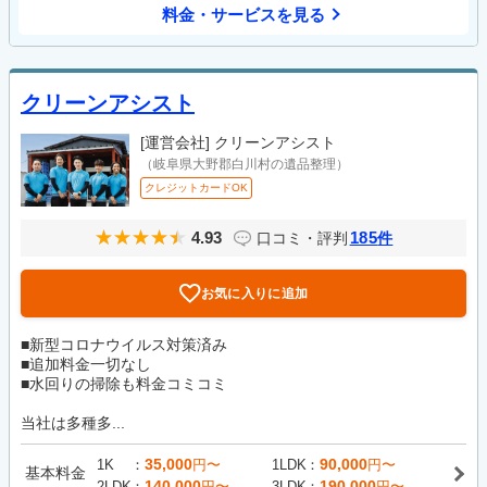
料金・サービスを見る
クリーンアシスト
[運営会社]
クリーンアシスト
（岐阜県大野郡白川村の遺品整理）
クレジットカードOK
4.93
185
口コミ・評判
件
お気に入りに追加
■新型コロナウイルス対策済み
■追加料金一切なし
■水回りの掃除も料金コミコミ
当社は多種多...
35,000
90,000
1K
円〜
1LDK
円〜
基本料金
140,000
190,000
2LDK
円〜
3LDK
円〜