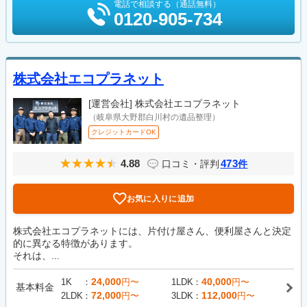
電話で相談する（通話無料）
0120-905-734
株式会社エコプラネット
[運営会社]
株式会社エコプラネット
（岐阜県大野郡白川村の遺品整理）
クレジットカードOK
4.88
473
口コミ・評判
件
お気に入りに追加
株式会社エコプラネットには、片付け屋さん、便利屋さんと決定
的に異なる特徴があります。
それは、...
24,000
40,000
1K
円〜
1LDK
円〜
基本料金
72,000
112,000
2LDK
円〜
3LDK
円〜