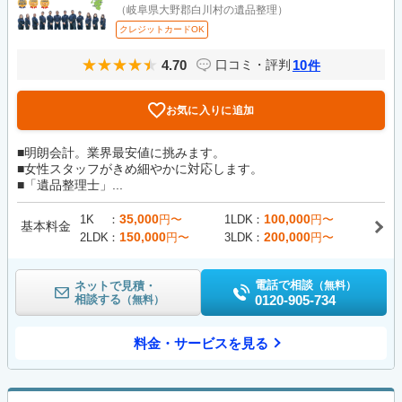
（岐阜県大野郡白川村の遺品整理）
クレジットカードOK
4.70
10
口コミ・評判
件
お気に入りに追加
■明朗会計。業界最安値に挑みます。
■女性スタッフがきめ細やかに対応します。
■「遺品整理士」...
35,000
100,000
1K
円〜
1LDK
円〜
基本料金
150,000
200,000
2LDK
円〜
3LDK
円〜
電話で相談
ネットで見積・
（無料）
相談する
0120-905-734
（無料）
料金・サービスを見る