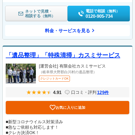
電話で相談
ネットで見積・
（無料）
相談する
0120-905-734
（無料）
料金・サービスを見る
「遺品整理」「特殊清掃」カスミサービス
[運営会社]
有限会社カスミサービス
（岐阜県大野郡白川村の遺品整理）
クレジットカードOK
4.91
129
口コミ・評判
件
お気に入りに追加
■新型コロナウイルス対策済み
■急なご依頼も対応します！
■クレカ決済OK！