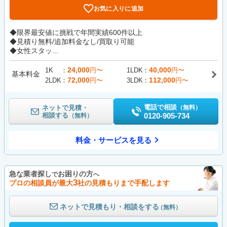
お気に入りに追加
◆限界最安値に挑戦で年間実績600件以上
◆見積り無料/追加料金なし/買取り可能
◆女性スタッ...
24,000
40,000
1K
円〜
1LDK
円〜
基本料金
72,000
112,000
2LDK
円〜
3LDK
円〜
電話で相談
ネットで見積・
（無料）
相談する
0120-905-734
（無料）
料金・サービスを見る
急な業者探し
お困りの方
で
へ
3
プロの相談員が最大
社の見積もりまで手配します
ネットで見積もり・相談をする
（無料）