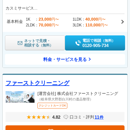
カスミサービス...
23,000
40,000
1K
円〜
1LDK
円〜
基本料金
70,000
110,000
2LDK
円〜
3LDK
円〜
電話で相談
ネットで見積・
（無料）
相談する
0120-905-734
（無料）
料金・サービスを見る
ファーストクリーニング
[運営会社]
株式会社ファーストクリーニング
（岐阜県大野郡白川村の遺品整理）
クレジットカードOK
4.82
11
口コミ・評判
件