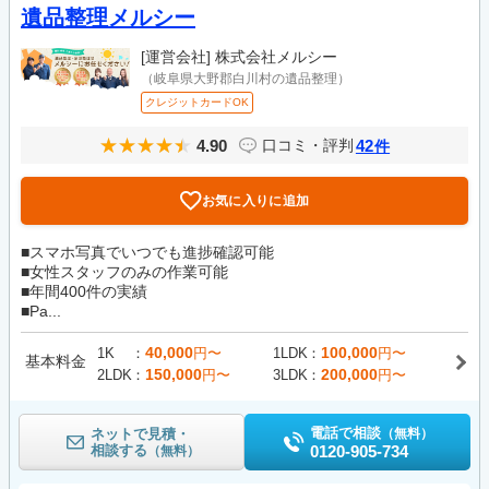
遺品整理メルシー
[運営会社]
株式会社メルシー
（岐阜県大野郡白川村の遺品整理）
クレジットカードOK
4.90
42
口コミ・評判
件
お気に入りに追加
■スマホ写真でいつでも進捗確認可能
■女性スタッフのみの作業可能
■年間400件の実績
■Pa...
40,000
100,000
1K
円〜
1LDK
円〜
基本料金
150,000
200,000
2LDK
円〜
3LDK
円〜
電話で相談
ネットで見積・
（無料）
相談する
0120-905-734
（無料）