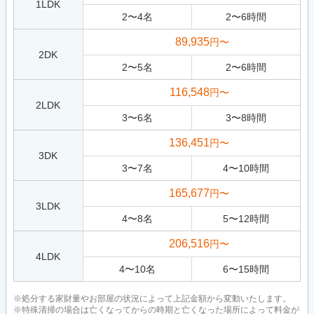
1LDK
2
〜
4
名
2
〜
6
時間
89,935
円〜
2DK
2
〜
5
名
2
〜
6
時間
116,548
円〜
2LDK
3
〜
6
名
3
〜
8
時間
136,451
円〜
3DK
3
〜
7
名
4
〜
10
時間
165,677
円〜
3LDK
4
〜
8
名
5
〜
12
時間
206,516
円〜
4LDK
4
〜
10
名
6
〜
15
時間
※処分する家財量やお部屋の状況によって上記金額から変動いたします。
※特殊清掃の場合は亡くなってからの時期と亡くなった場所によって料金が