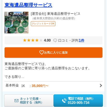
東海遺品整理サービス
[運営会社]
東海遺品整理サービス
（岐阜県大野郡白川村の遺品整理）
クレジットカードOK
4.00
1
口コミ・評判
件
お気に入りに追加
東海遺品整理サービスでは、
ご遺族様のご要望に寄り添った遺品整理をおこないます。
できる限り...
基本料金
35,000
1K
円〜
電話で相談
ネットで見積・
（無料）
相談する
0120-905-734
（無料）