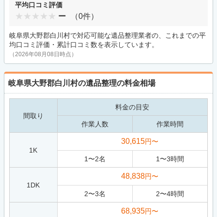
平均口コミ評価
ー
（0件）
岐阜県大野郡白川村で対応可能な遺品整理業者の、これまでの平
均口コミ評価・累計口コミ数を表示しています。
（2026年08月08日時点）
岐阜県大野郡白川村の遺品整理の料金相場
料金の目安
間取り
作業人数
作業時間
30,615
円〜
1K
1
〜
2
名
1
〜
3
時間
48,838
円〜
1DK
2
〜
3
名
2
〜
4
時間
68,935
円〜