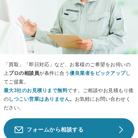
「買取」「即日対応」など、お客様のご希望をお伺いの
上
プロの相談員
が条件に合う
優良業者をピックアップ
し
てご提案。
最大3社のお見積りまで無料
です。ご相談やお見積もり後
の
しつこい営業は
ありません。
お気軽にお問い合わせく
ださい。
フォームから相談する