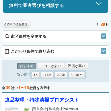
無料で業者選びを相談する
39
岐阜の遺品整理
計
社
市区町村を変更する
こだわり条件で絞り込む
おすすめ
口コミが多い
評価が高い
安い順
1K
1LDK
2LDK
3LDK〜
39
1〜10
全
社中
社目を表示中
遺品整理・特殊清掃プロアシスト
[運営会社]
株式会社Pro Assist