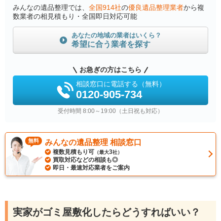
みんなの遺品整理では、
全国914社
の
優良遺品整理業者
から複
数業者の相見積もり・全国即日対応可能
あなたの地域の業者はいくら？
希望に合う業者を探す
お急ぎの方はこちら
相談窓口に電話する（無料）
0120-905-734
受付時間 8:00～19:00（土日祝も対応）
無料
みんなの遺品整理 相談窓口
複数見積もり可
3
（最大
社）
買取対応などの相談も◎
即日・最速対応業者をご案内
実家がゴミ屋敷化したらどうすればいい？