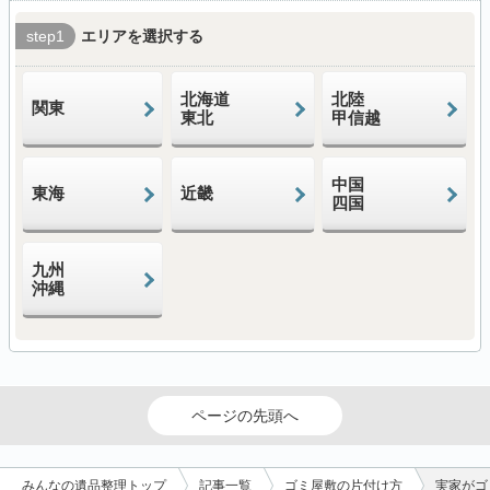
step1
エリアを選択する
北海道
北陸
関東
東北
甲信越
中国
東海
近畿
四国
九州
沖縄
ページの先頭へ
みんなの遺品整理トップ
記事一覧
ゴミ屋敷の片付け方
実家がゴ