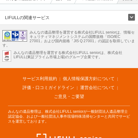
LIFULLの関連サービス
LIFULLのサービス
みんなの遺品整理を運営する株式会社LIFULL seniorは、情報セ
不動産・住宅
引越し
老人ホーム
地方創生
ママの就労支援
キュリティマネジメントシステムの国際規格「ISO/IEC
不動産クラウドファンディング
遺品整理
老後の暮らし情報
27001」および国内規格「JIS Q 27001」の認証を取得していま
農業技術
す。
みんなの遺品整理を運営する株式会社LIFULL seniorは、株式会社
LIFULL HOME'Sのサービス
LIFULL(東証プライム市場上場)のグループ企業です。
不動産・住宅
マンション
一戸建て
注文住宅
リノベーション
不動産査定
マンション専門売却査定
不動産投資
アドバイザー
住まいの窓口
住宅ローン
住まいインデックス
プライスマップ
不動産アーカイブ
空き家バンク
家賃相場
不動産会社
まちむすび
サービス利用規約
個人情報保護方針について
不動産用語集
住まいのお役立ち情報
LIFULL HOME'S PRESS
DIY Mag
アプリ
不動産データ
不動産転職
評価・口コミガイドライン
運営会社について
ご意見・ご要望
みんなの遺品整理は、株式会社LIFULL seniorが一般財団法人遺品整理士
認定協会、および一般社団法人事件現場特殊清掃センターと共同でサービ
スを運営しております。