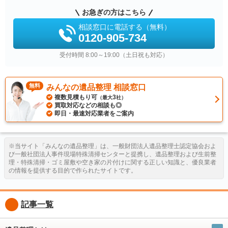
お急ぎの方はこちら
相談窓口に電話する（無料）
0120-905-734
受付時間 8:00～19:00（土日祝も対応）
無料
みんなの遺品整理 相談窓口
複数見積もり可
3
（最大
社）
買取対応などの相談も◎
即日・最速対応業者をご案内
※当サイト「みんなの遺品整理」は、一般財団法人遺品整理士認定協会およ
び一般社団法人事件現場特殊清掃センターと提携し、遺品整理および生前整
理・特殊清掃・ゴミ屋敷や空き家の片付けに関する正しい知識と、優良業者
の情報を提供する目的で作られたサイトです。
記事一覧