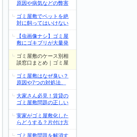
原因や病気などの弊害
ゴミ屋敷でペットを絶
対に飼ってはいけない
【虫画像ナシ】ゴミ屋
敷にゴキブリが大量発
ゴミ屋敷のケース別相
談窓口まとめ｜ゴミ屋
ゴミ屋敷はなぜ臭い？
原因や7つの対処法、
大家さん必見！賃貸の
ゴミ屋敷問題の正しい
実家がゴミ屋敷化した
らどうする？片付け方
ゴミ屋敷問題を解消す