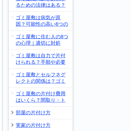
るための法律はある？
ゴミ屋敷は病気が原
因？可能性の高い6つの
ゴミ屋敷に住む人の8つ
の心理｜適切に対処
ゴミ屋敷は自力で片付
けられる？手順や必要
ゴミ屋敷とセルフネグ
レクトの関係は？ゴミ
ゴミ屋敷の片付け費用
はいくら？間取り・ト
部屋の片付け方
実家の片付け方