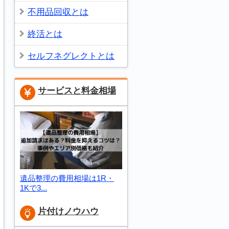
不用品回収とは
終活とは
セルフネグレクトとは
サービスと料金相場
遺品整理の費用相場は1R・
1Kで3...
片付けノウハウ