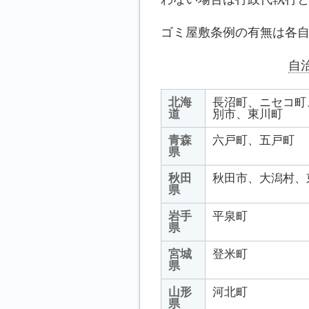
ゴミ屋敷条例の有無は各
自
北海
長沼町、ニセコ町
道
別市、東川町
青森
六戸町、五戸町
県
秋田
秋田市、大潟村、
県
岩手
平泉町
県
宮城
登米町
県
山形
河北町
県