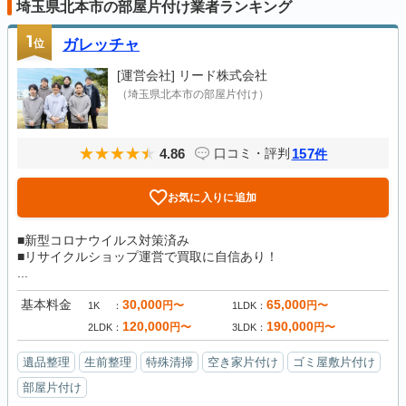
埼玉県北本市の部屋片付け業者ランキング
1
位
ガレッチャ
[運営会社]
リード株式会社
（埼玉県北本市の部屋片付け）
4.86
157
口コミ・評判
件
お気に入りに追加
■新型コロナウイルス対策済み
■リサイクルショップ運営で買取に自信あり！
...
基本料金
30,000
65,000
円〜
円〜
1K
1LDK
120,000
190,000
円〜
円〜
2LDK
3LDK
遺品整理
生前整理
特殊清掃
空き家片付け
ゴミ屋敷片付け
部屋片付け