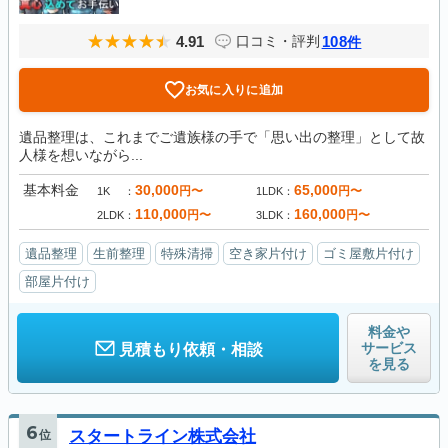
4.91
108
口コミ・評判
件
お気に入りに追加
遺品整理は、これまでご遺族様の手で「思い出の整理」として故
人様を想いながら...
基本料金
30,000
65,000
円〜
円〜
1K
1LDK
110,000
160,000
円〜
円〜
2LDK
3LDK
遺品整理
生前整理
特殊清掃
空き家片付け
ゴミ屋敷片付け
部屋片付け
料金や
サービス
見積もり依頼・相談
を見る
6
位
スタートライン株式会社