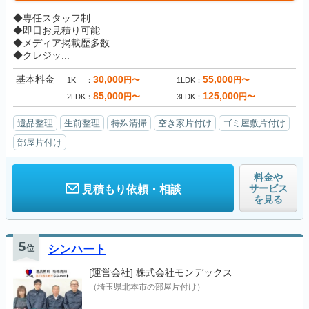
◆専任スタッフ制
◆即日お見積り可能
◆メディア掲載歴多数
◆クレジッ...
基本料金
30,000
55,000
円〜
円〜
1K
1LDK
85,000
125,000
円〜
円〜
2LDK
3LDK
遺品整理
生前整理
特殊清掃
空き家片付け
ゴミ屋敷片付け
部屋片付け
料金や
サービス
見積もり依頼・相談
を見る
5
位
シンハート
[運営会社]
株式会社モンデックス
（埼玉県北本市の部屋片付け）