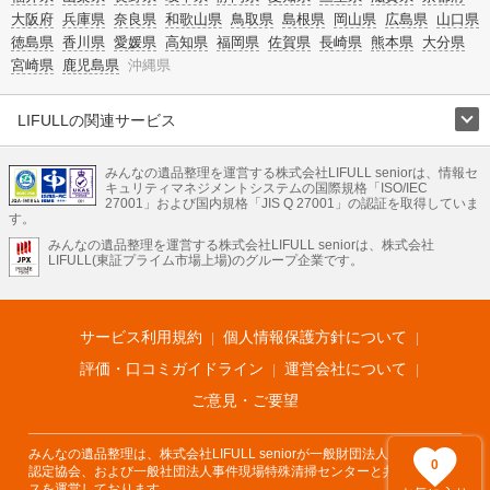
大阪府
兵庫県
奈良県
和歌山県
鳥取県
島根県
岡山県
広島県
山口県
徳島県
香川県
愛媛県
高知県
福岡県
佐賀県
長崎県
熊本県
大分県
宮崎県
鹿児島県
沖縄県
LIFULLの関連サービス
LIFULLのサービス
みんなの遺品整理を運営する株式会社LIFULL seniorは、情報セ
不動産・住宅
引越し
老人ホーム
地方創生
ママの就労支援
キュリティマネジメントシステムの国際規格「ISO/IEC
不動産クラウドファンディング
遺品整理
老後の暮らし情報
27001」および国内規格「JIS Q 27001」の認証を取得していま
農業技術
す。
みんなの遺品整理を運営する株式会社LIFULL seniorは、株式会社
LIFULL HOME'Sのサービス
LIFULL(東証プライム市場上場)のグループ企業です。
不動産・住宅
マンション
一戸建て
注文住宅
リノベーション
不動産査定
マンション専門売却査定
不動産投資
アドバイザー
住まいの窓口
住宅ローン
住まいインデックス
プライスマップ
不動産アーカイブ
空き家バンク
家賃相場
不動産会社
まちむすび
サービス利用規約
個人情報保護方針について
不動産用語集
住まいのお役立ち情報
LIFULL HOME'S PRESS
DIY Mag
アプリ
不動産データ
不動産転職
評価・口コミガイドライン
運営会社について
ご意見・ご要望
みんなの遺品整理は、株式会社LIFULL seniorが一般財団法人遺品整理士
0
認定協会、および一般社団法人事件現場特殊清掃センターと共同でサービ
スを運営しております。