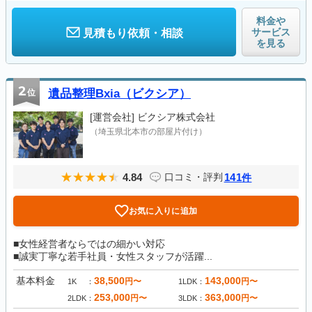
料金や
サービス
見積もり依頼・相談
を見る
2
位
遺品整理Bxia（ビクシア）
[運営会社]
ビクシア株式会社
（埼玉県北本市の部屋片付け）
4.84
141
口コミ・評判
件
お気に入りに追加
■女性経営者ならではの細かい対応
■誠実丁寧な若手社員・女性スタッフが活躍...
基本料金
38,500
143,000
円〜
円〜
1K
1LDK
253,000
363,000
円〜
円〜
2LDK
3LDK