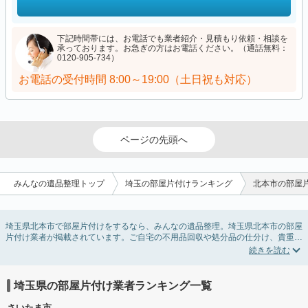
下記時間帯には、お電話でも業者紹介・見積もり依頼・相談を
承っております。お急ぎの方はお電話ください。（通話無料：
0120-905-734）
お電話の受付時間
8:00～19:00（土日祝も対応）
ページの先頭へ
みんなの遺品整理トップ
埼玉の部屋片付けランキング
北本市の部屋
埼玉県北本市で部屋片付けをするなら、みんなの遺品整理。埼玉県北本市の部屋
片付け業者が掲載されています。ご自宅の不用品回収や処分品の仕分け、貴重品
の捜索などの依頼ができます。埼玉県北本市の部屋片付けの料金相場情報だけで
業者を決められない場合は、不用品の買取、ハウスクリーニング、女性スタッフ
対応など、希望のオプションサービスで絞り込み条件を利用し検索してみましょ
う。部屋片付けはいつか着手しようと思っていると、ついつい後回しになってし
埼玉県の部屋片付け業者ランキング一覧
まいますが、不用品だと思っていたものに思わぬ買取額が付いていることもあり
ます。
さいたま市