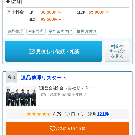
◆追加料...
基本料金
38,500
55,000
円〜
円〜
1K
1LDK
93,500
円〜
2LDK
遺品整理
生前整理
空き家片付け
部屋片付け
料金や
サービス
見積もり依頼・相談
を見る
4
位
遺品整理リスタート
[運営会社]
合同会社リスタート
（埼玉県北本市の部屋片付け）
4.79
121
口コミ・評判
件
お気に入りに追加