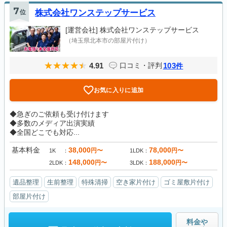
7
位
株式会社ワンステップサービス
[運営会社]
株式会社ワンステップサービス
（埼玉県北本市の部屋片付け）
4.91
103
口コミ・評判
件
お気に入りに追加
◆急ぎのご依頼も受け付けます
◆多数のメディア出演実績
◆全国どこでも対応...
基本料金
38,000
78,000
円〜
円〜
1K
1LDK
148,000
188,000
円〜
円〜
2LDK
3LDK
遺品整理
生前整理
特殊清掃
空き家片付け
ゴミ屋敷片付け
部屋片付け
料金や