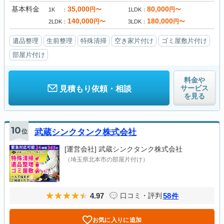
基本料金
35,000
80,000
円〜
円〜
1K
1LDK
140,000
180,000
円〜
円〜
2LDK
3LDK
遺品整理
生前整理
特殊清掃
空き家片付け
ゴミ屋敷片付け
部屋片付け
料金や
サービス
見積もり依頼・相談
を見る
10
位
武蔵シンクタンク株式会社
[運営会社]
武蔵シンクタンク株式会社
（埼玉県北本市の部屋片付け）
4.97
58
口コミ・評判
件
お気に入りに追加