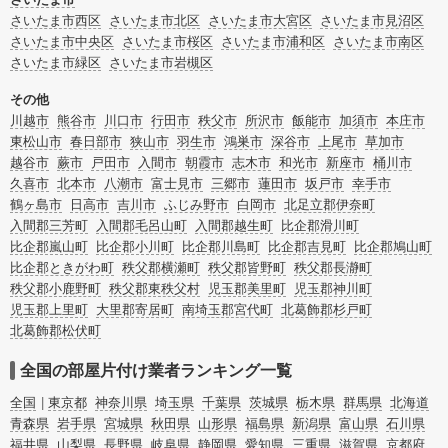
ご自分で無理なくできる片付け方法やご実家の片付けノウハウもお届けしていま
さいたま市西区
さいたま市北区
さいたま市大宮区
さいたま市見沼区
すので、ぜひあわせてご覧ください。
さいたま市中央区
さいたま市桜区
さいたま市浦和区
さいたま市南区
さいたま市緑区
さいたま市岩槻区
その他
川越市
熊谷市
川口市
行田市
秩父市
所沢市
飯能市
加須市
本庄市
東松山市
春日部市
狭山市
羽生市
鴻巣市
深谷市
上尾市
草加市
越谷市
蕨市
戸田市
入間市
朝霞市
志木市
和光市
新座市
桶川市
久喜市
北本市
八潮市
富士見市
三郷市
蓮田市
坂戸市
幸手市
鶴ヶ島市
日高市
吉川市
ふじみ野市
白岡市
北足立郡伊奈町
入間郡三芳町
入間郡毛呂山町
入間郡越生町
比企郡滑川町
比企郡嵐山町
比企郡小川町
比企郡川島町
比企郡吉見町
比企郡鳩山町
比企郡ときがわ町
秩父郡横瀬町
秩父郡皆野町
秩父郡長瀞町
秩父郡小鹿野町
秩父郡東秩父村
児玉郡美里町
児玉郡神川町
児玉郡上里町
大里郡寄居町
南埼玉郡宮代町
北葛飾郡杉戸町
北葛飾郡松伏町
全国の部屋片付け業者ランキング一覧
全国
東京都
神奈川県
埼玉県
千葉県
茨城県
栃木県
群馬県
北海道
青森県
岩手県
宮城県
秋田県
山形県
福島県
新潟県
富山県
石川県
福井県
山梨県
長野県
岐阜県
静岡県
愛知県
三重県
滋賀県
京都府