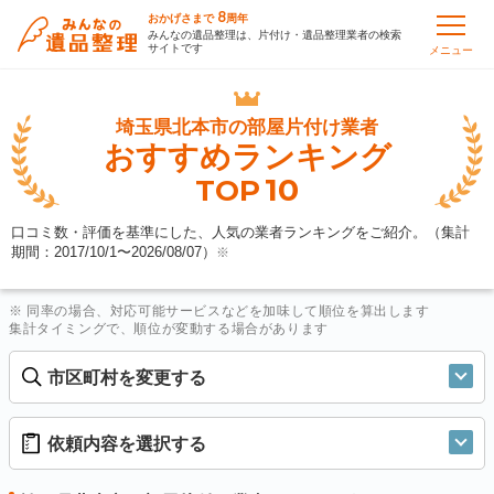
8
おかげさまで
周年
みんなの遺品整理は、片付け・遺品整理業者の検索
サイトです
メニュー
埼玉県北本市の
部屋片付け業者
おすすめランキング
10
TOP
口コミ数・評価を基準にした、人気の業者ランキングをご紹介。（集計
期間：2017/10/1〜
2026/08/07
）
※
※ 同率の場合、対応可能サービスなどを加味して順位を算出します
集計タイミングで、順位が変動する場合があります
市区町村を変更する
依頼内容を選択する