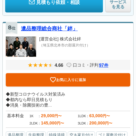
サービス
見積もり依頼・相談
を見る
8
位
遺品整理総合商社「絆」
[運営会社]
株式会社絆
（埼玉県北本市の部屋片付け）
4.66
97
口コミ・評判
件
お気に入りに追加
◆新型コロナウイルス対策済み
◆都内なら即日見積もり
◆消臭・除菌技術の豊...
基本料金
29,000
63,000
円〜
円〜
1K
1LDK
145,000
200,000
円〜
円〜
2LDK
3LDK
遺品整理
生前整理
特殊清掃
空き家片付け
ゴミ屋敷片付け