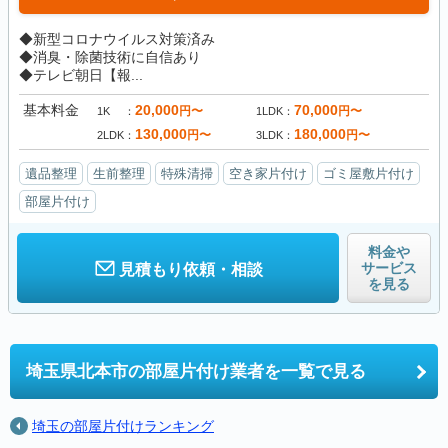
◆新型コロナウイルス対策済み
◆消臭・除菌技術に自信あり
◆テレビ朝日【報...
基本料金
20,000
70,000
円〜
円〜
1K
1LDK
130,000
180,000
円〜
円〜
2LDK
3LDK
遺品整理
生前整理
特殊清掃
空き家片付け
ゴミ屋敷片付け
部屋片付け
料金や
サービス
見積もり依頼・相談
を見る
埼玉県北本市の
部屋片付け業者を一覧で見る
埼玉の部屋片付けランキング