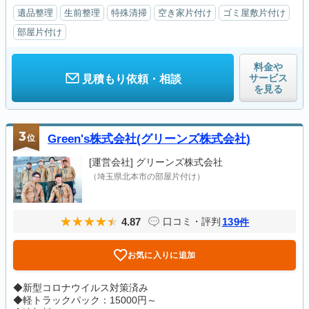
遺品整理
生前整理
特殊清掃
空き家片付け
ゴミ屋敷片付け
部屋片付け
料金や
サービス
見積もり依頼・相談
を見る
3
位
Green's株式会社(グリーンズ株式会社)
[運営会社]
グリーンズ株式会社
（埼玉県北本市の部屋片付け）
4.87
139
口コミ・評判
件
お気に入りに追加
◆新型コロナウイルス対策済み
◆軽トラックパック：15000円～