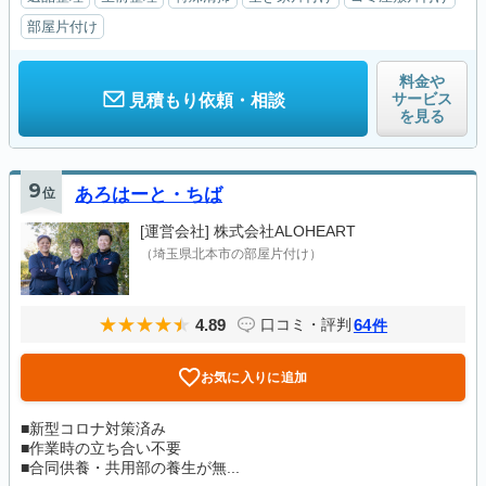
部屋片付け
料金や
サービス
見積もり依頼・相談
を見る
9
位
あろはーと・ちば
[運営会社]
株式会社ALOHEART
（埼玉県北本市の部屋片付け）
4.89
64
口コミ・評判
件
お気に入りに追加
■新型コロナ対策済み
■作業時の立ち合い不要
■合同供養・共用部の養生が無...