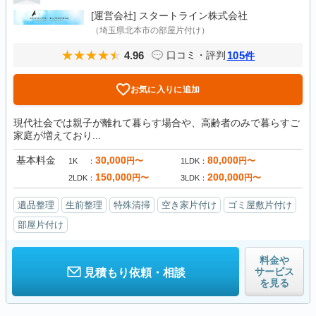
[運営会社]
スタートライン株式会社
（埼玉県北本市の部屋片付け）
4.96
105
口コミ・評判
件
お気に入りに追加
現代社会では親子が離れて暮らす場合や、高齢者のみで暮らすご
家庭が増えており...
基本料金
30,000
80,000
円〜
円〜
1K
1LDK
150,000
200,000
円〜
円〜
2LDK
3LDK
遺品整理
生前整理
特殊清掃
空き家片付け
ゴミ屋敷片付け
部屋片付け
料金や
サービス
見積もり依頼・相談
を見る