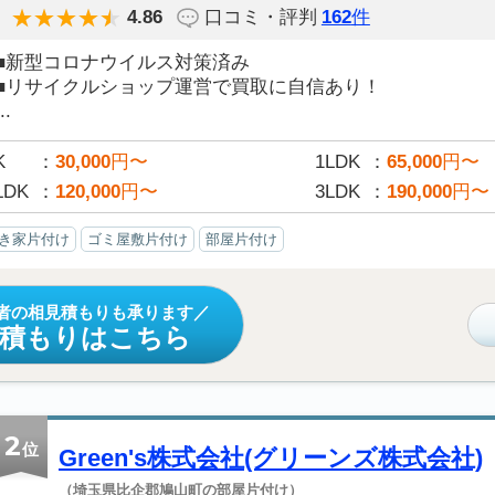
4.86
口コミ・評判
162
件
■新型コロナウイルス対策済み
■リサイクルショップ運営で買取に自信あり！
..
K
30,000
円〜
1LDK
65,000
円〜
LDK
120,000
円〜
3LDK
190,000
円〜
き家片付け
ゴミ屋敷片付け
部屋片付け
者の相見積もりも承ります
見積もりはこちら
2
位
Green's株式会社(グリーンズ株式会社)
（埼玉県比企郡鳩山町の部屋片付け）