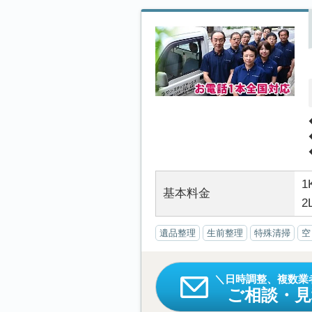
1
基本料金
2
遺品整理
生前整理
特殊清掃
空
日時調整、複数業
ご相談・