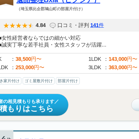
（埼玉県比企郡鳩山町の部屋片付け）
4.84
口コミ・評判
141
件
■女性経営者ならではの細かい対応
■誠実丁寧な若手社員・女性スタッフが活躍...
K
38,500
円〜
1LDK
143,000
円〜
LDK
253,000
円〜
3LDK
363,000
円〜
き家片付け
ゴミ屋敷片付け
部屋片付け
者の相見積もりも承ります
見積もりはこちら
4