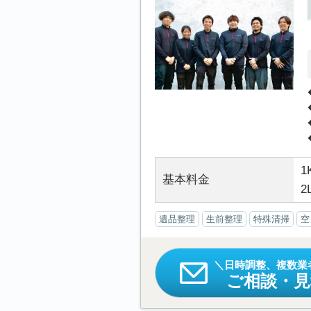
1
基本料金
2
遺品整理
生前整理
特殊清掃
空
日時調整、複数業
ご相談・