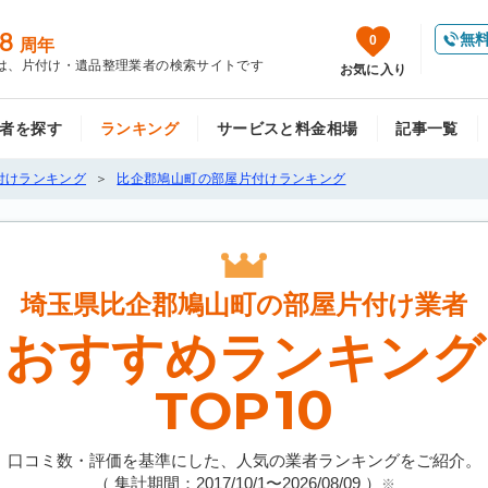
8
無
0
周年
は、片付け・遺品整理業者の検索サイトです
お気に入り
者を探す
ランキング
サービスと料金相場
記事一覧
付けランキング
比企郡鳩山町の部屋片付けランキング
埼玉県比企郡鳩山町の
部屋片付け業者
おすすめランキング
10
TOP
口コミ数・評価を基準にした、人気の業者ランキングをご紹介。
（ 集計期間：2017/10/1〜
2026/08/09
）
※