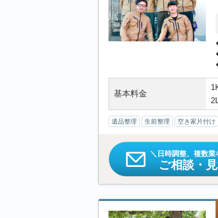
1
基本料金
2
遺品整理
生前整理
空き家片付け
日時調整、複数業
ご相談・