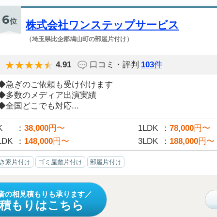
6
位
株式会社ワンステップサービス
（埼玉県比企郡鳩山町の部屋片付け）
4.91
口コミ・評判
103
件
◆急ぎのご依頼も受け付けます
◆多数のメディア出演実績
◆全国どこでも対応...
K
38,000
円〜
1LDK
78,000
円〜
LDK
148,000
円〜
3LDK
188,000
円〜
き家片付け
ゴミ屋敷片付け
部屋片付け
者の相見積もりも承ります
見積もりはこちら