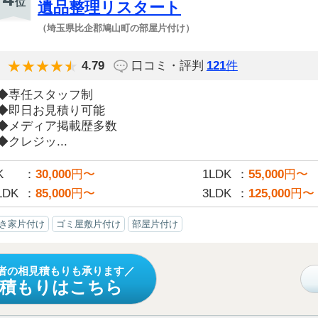
位
遺品整理リスタート
（埼玉県比企郡鳩山町の部屋片付け）
4.79
口コミ・評判
121
件
◆専任スタッフ制
◆即日お見積り可能
◆メディア掲載歴多数
◆クレジッ...
K
30,000
円〜
1LDK
55,000
円〜
LDK
85,000
円〜
3LDK
125,000
円〜
き家片付け
ゴミ屋敷片付け
部屋片付け
者の相見積もりも承ります
見積もりはこちら