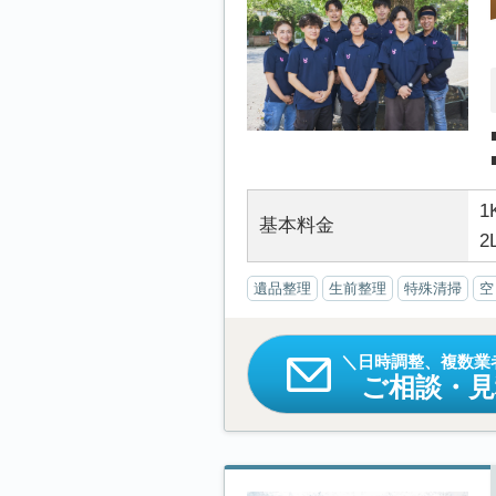
1
基本料金
2
遺品整理
生前整理
特殊清掃
空
日時調整、複数業
ご相談・