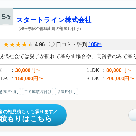
5
位
スタートライン株式会社
（埼玉県比企郡鳩山町の部屋片付け）
4.96
口コミ・評判
105
件
現代社会では親子が離れて暮らす場合や、高齢者のみで暮らす
K
30,000
円〜
1LDK
80,000
円〜
LDK
150,000
円〜
3LDK
200,000
円〜
き家片付け
ゴミ屋敷片付け
部屋片付け
者の相見積もりも承ります
見積もりはこちら