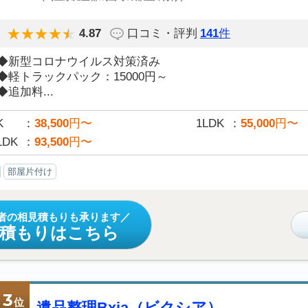
4.87
口コミ・評判
141
件
◆新型コロナウイルス対策済み
◆軽トラックパック：15000円～
◆追加料...
K
38,500
円〜
1LDK
55,000
円〜
LDK
93,500
円〜
部屋片付け
者の相見積もりも承ります
見積もりはこちら
3
位
遺品整理Bxia（ビクシア）