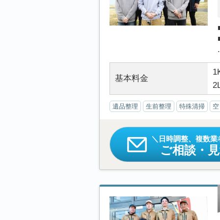
.
1
基本料金
2
遺品整理
生前整理
特殊清掃
空
日時調整、複数業
ご相談・