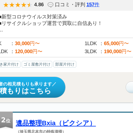
4.86
口コミ・評判
157
件
■新型コロナウイルス対策済み
■リサイクルショップ運営で買取に自信あり！
..
K
30,000
円〜
1LDK
65,000
円〜
LDK
120,000
円〜
3LDK
190,000
円〜
き家片付け
ゴミ屋敷片付け
部屋片付け
者の相見積もりも承ります
見積もりはこちら
2
位
遺品整理Bxia（ビクシア）
（埼玉県北本市の特殊清掃）