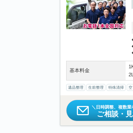
1
基本料金
2
遺品整理
生前整理
特殊清掃
空
日時調整、複数業
ご相談・