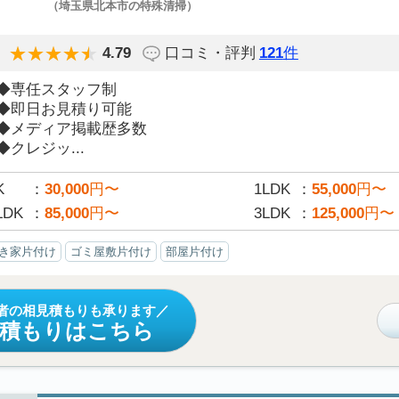
（埼玉県北本市の特殊清掃）
4.79
口コミ・評判
121
件
◆専任スタッフ制
◆即日お見積り可能
◆メディア掲載歴多数
◆クレジッ...
K
30,000
円〜
1LDK
55,000
円〜
LDK
85,000
円〜
3LDK
125,000
円〜
き家片付け
ゴミ屋敷片付け
部屋片付け
者の相見積もりも承ります
見積もりはこちら