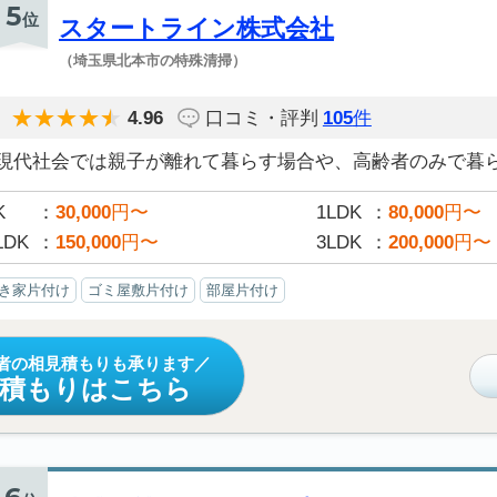
5
位
スタートライン株式会社
（埼玉県北本市の特殊清掃）
4.96
口コミ・評判
105
件
現代社会では親子が離れて暮らす場合や、高齢者のみで暮らす
K
30,000
円〜
1LDK
80,000
円〜
LDK
150,000
円〜
3LDK
200,000
円〜
き家片付け
ゴミ屋敷片付け
部屋片付け
者の相見積もりも承ります
見積もりはこちら