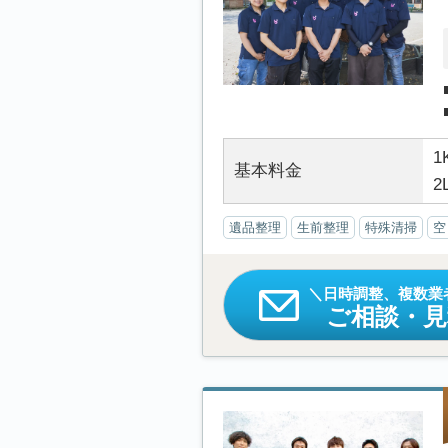
1
基本料金
2
遺品整理
生前整理
特殊清掃
空
日時調整、複数業
ご相談・