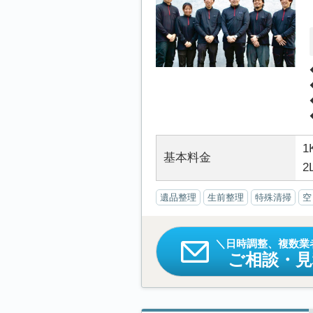
1
基本料金
2
遺品整理
生前整理
特殊清掃
空
日時調整、複数業
ご相談・