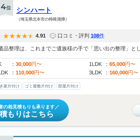
4
位
シンハート
（埼玉県北本市の特殊清掃）
4.91
口コミ・評判
108
件
遺品整理は、これまでご遺族様の手で「思い出の整理」として
K
30,000
円〜
1LDK
65,000
円〜
LDK
110,000
円〜
3LDK
160,000
円〜
き家片付け
ゴミ屋敷片付け
部屋片付け
者の相見積もりも承ります
見積もりはこちら