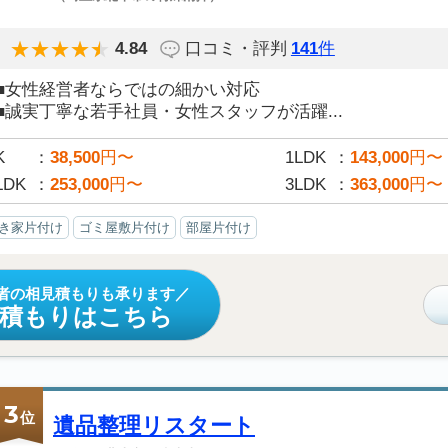
4.84
口コミ・評判
141
件
■女性経営者ならではの細かい対応
■誠実丁寧な若手社員・女性スタッフが活躍...
K
38,500
円〜
1LDK
143,000
円〜
LDK
253,000
円〜
3LDK
363,000
円〜
き家片付け
ゴミ屋敷片付け
部屋片付け
者の相見積もりも承ります
見積もりはこちら
3
位
遺品整理リスタート