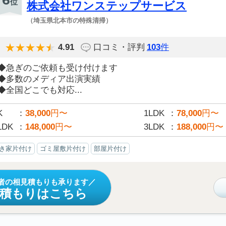
6
位
株式会社ワンステップサービス
（埼玉県北本市の特殊清掃）
4.91
口コミ・評判
103
件
◆急ぎのご依頼も受け付けます
◆多数のメディア出演実績
◆全国どこでも対応...
K
38,000
円〜
1LDK
78,000
円〜
LDK
148,000
円〜
3LDK
188,000
円〜
き家片付け
ゴミ屋敷片付け
部屋片付け
者の相見積もりも承ります
見積もりはこちら