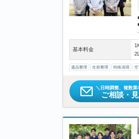
.
1
基本料金
2
遺品整理
生前整理
特殊清掃
空
日時調整、複数業
ご相談・