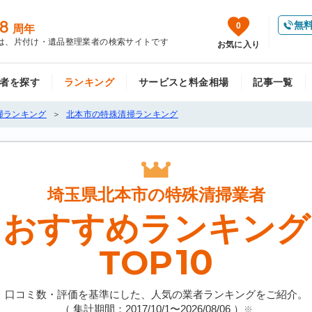
8
無
0
周年
は、片付け・遺品整理業者の検索サイトです
お気に入り
者を探す
ランキング
サービスと料金相場
記事一覧
掃ランキング
北本市の特殊清掃ランキング
埼玉県北本市の
特殊清掃業者
おすすめランキング
10
TOP
口コミ数・評価を基準にした、人気の業者ランキングをご紹介。
（ 集計期間：2017/10/1〜
2026/08/06
）
※