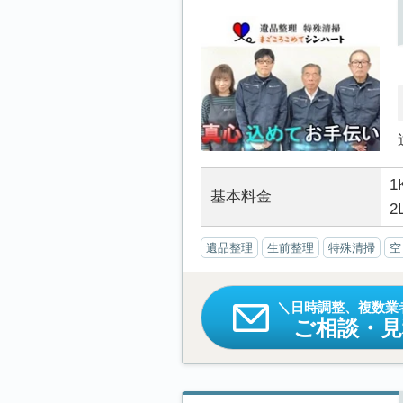
1
基本料金
2
遺品整理
生前整理
特殊清掃
空
日時調整、複数業
ご相談・