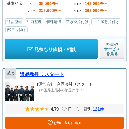
基本料金
38,500
143,000
円〜
円〜
1K
1LDK
253,000
363,000
円〜
円〜
2LDK
3LDK
遺品整理
生前整理
特殊清掃
空き家片付け
ゴミ屋敷片付け
部屋片付け
料金や
サービス
見積もり依頼・相談
を見る
4
位
遺品整理リスタート
[運営会社]
合同会社リスタート
（埼玉県上尾市の部屋片付け）
4.79
121
口コミ・評判
件
お気に入りに追加