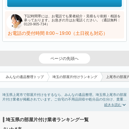
下記時間帯には、お電話でも業者紹介・見積もり依頼・相談を
承っております。お急ぎの方はお電話ください。（通話無料：
0120-905-734）
お電話の受付時間
8:00～19:00（土日祝も対応）
ページの先頭へ
みんなの遺品整理トップ
埼玉の部屋片付けランキング
上尾市の部屋
埼玉県上尾市で部屋片付けをするなら、みんなの遺品整理。埼玉県上尾市の部屋
片付け業者が掲載されています。ご自宅の不用品回収や処分品の仕分け、貴重品
の捜索などの依頼ができます。埼玉県上尾市の部屋片付けの料金相場情報だけで
業者を決められない場合は、不用品の買取、ハウスクリーニング、女性スタッフ
対応など、希望のオプションサービスで絞り込み条件を利用し検索してみましょ
う。部屋片付けはいつか着手しようと思っていると、ついつい後回しになってし
埼玉県の部屋片付け業者ランキング一覧
まいますが、不用品だと思っていたものに思わぬ買取額が付いていることもあり
ます。
さいたま市