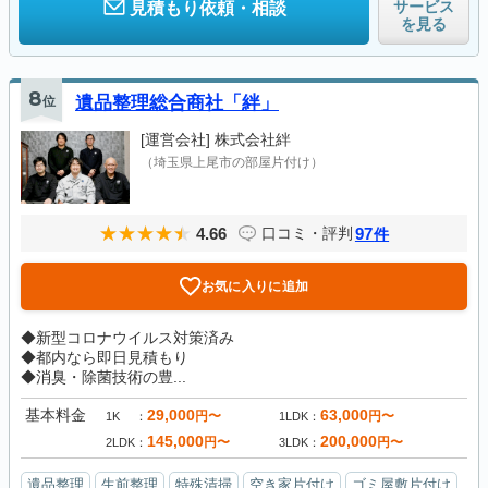
サービス
見積もり依頼・相談
を見る
8
位
遺品整理総合商社「絆」
[運営会社]
株式会社絆
（埼玉県上尾市の部屋片付け）
4.66
97
口コミ・評判
件
お気に入りに追加
◆新型コロナウイルス対策済み
◆都内なら即日見積もり
◆消臭・除菌技術の豊...
基本料金
29,000
63,000
円〜
円〜
1K
1LDK
145,000
200,000
円〜
円〜
2LDK
3LDK
遺品整理
生前整理
特殊清掃
空き家片付け
ゴミ屋敷片付け