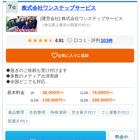
7
位
株式会社ワンステップサービス
[運営会社]
株式会社ワンステップサービス
（埼玉県上尾市の部屋片付け）
4.91
103
口コミ・評判
件
お気に入りに追加
◆急ぎのご依頼も受け付けます
◆多数のメディア出演実績
◆全国どこでも対応...
基本料金
38,000
78,000
円〜
円〜
1K
1LDK
148,000
188,000
円〜
円〜
2LDK
3LDK
遺品整理
生前整理
特殊清掃
空き家片付け
ゴミ屋敷片付け
部屋片付け
料金や