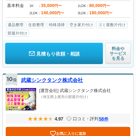
基本料金
35,000
80,000
円〜
円〜
1K
1LDK
140,000
180,000
円〜
円〜
2LDK
3LDK
遺品整理
生前整理
特殊清掃
空き家片付け
ゴミ屋敷片付け
部屋片付け
料金や
サービス
見積もり依頼・相談
を見る
10
位
武蔵シンクタンク株式会社
[運営会社]
武蔵シンクタンク株式会社
（埼玉県上尾市の部屋片付け）
4.97
58
口コミ・評判
件
お気に入りに追加