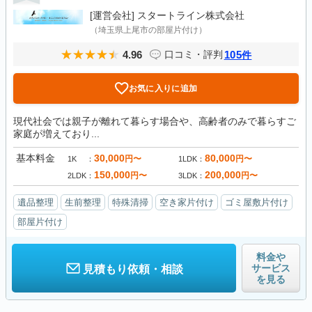
[運営会社]
スタートライン株式会社
（埼玉県上尾市の部屋片付け）
4.96
105
口コミ・評判
件
お気に入りに追加
現代社会では親子が離れて暮らす場合や、高齢者のみで暮らすご
家庭が増えており...
基本料金
30,000
80,000
円〜
円〜
1K
1LDK
150,000
200,000
円〜
円〜
2LDK
3LDK
遺品整理
生前整理
特殊清掃
空き家片付け
ゴミ屋敷片付け
部屋片付け
料金や
サービス
見積もり依頼・相談
を見る