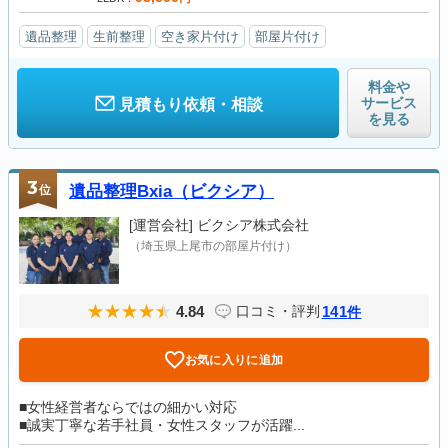
遺品整理
生前整理
空き家片付け
部屋片付け
料金や
サービス
見積もり依頼・相談
を見る
3
位
遺品整理Bxia（ビクシア）
[運営会社]
ビクシア株式会社
（埼玉県上尾市の部屋片付け）
4.84
141
口コミ・評判
件
お気に入りに追加
■女性経営者ならではの細かい対応
■誠実丁寧な若手社員・女性スタッフが活躍...