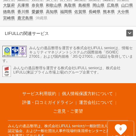
大阪府
兵庫県
奈良県
和歌山県
鳥取県
島根県
岡山県
広島県
山口県
徳島県
香川県
愛媛県
高知県
福岡県
佐賀県
長崎県
熊本県
大分県
宮崎県
鹿児島県
沖縄県
LIFULLの関連サービス
LIFULLのサービス
みんなの遺品整理を運営する株式会社LIFULL seniorは、情報セ
不動産・住宅
引越し
老人ホーム
地方創生
ママの就労支援
キュリティマネジメントシステムの国際規格「ISO/IEC
不動産クラウドファンディング
遺品整理
老後の暮らし情報
27001」および国内規格「JIS Q 27001」の認証を取得していま
農業技術
す。
みんなの遺品整理を運営する株式会社LIFULL seniorは、株式会社
LIFULL HOME'Sのサービス
LIFULL(東証プライム市場上場)のグループ企業です。
不動産・住宅
マンション
一戸建て
注文住宅
リノベーション
不動産査定
マンション専門売却査定
不動産投資
アドバイザー
住まいの窓口
住宅ローン
住まいインデックス
プライスマップ
不動産アーカイブ
空き家バンク
家賃相場
不動産会社
まちむすび
サービス利用規約
個人情報保護方針について
不動産用語集
住まいのお役立ち情報
LIFULL HOME'S PRESS
DIY Mag
アプリ
不動産データ
不動産転職
評価・口コミガイドライン
運営会社について
ご意見・ご要望
みんなの遺品整理は、株式会社LIFULL seniorが一般財団法人遺品整理士
0
認定協会、および一般社団法人事件現場特殊清掃センターと共同でサービ
スを運営しております。