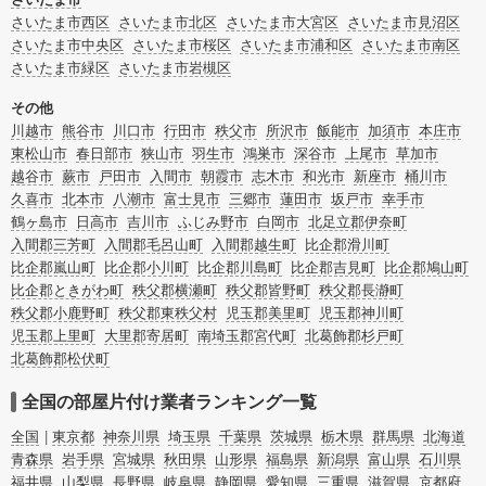
ご自分で無理なくできる片付け方法やご実家の片付けノウハウもお届けしていま
さいたま市西区
さいたま市北区
さいたま市大宮区
さいたま市見沼区
すので、ぜひあわせてご覧ください。
さいたま市中央区
さいたま市桜区
さいたま市浦和区
さいたま市南区
さいたま市緑区
さいたま市岩槻区
その他
川越市
熊谷市
川口市
行田市
秩父市
所沢市
飯能市
加須市
本庄市
東松山市
春日部市
狭山市
羽生市
鴻巣市
深谷市
上尾市
草加市
越谷市
蕨市
戸田市
入間市
朝霞市
志木市
和光市
新座市
桶川市
久喜市
北本市
八潮市
富士見市
三郷市
蓮田市
坂戸市
幸手市
鶴ヶ島市
日高市
吉川市
ふじみ野市
白岡市
北足立郡伊奈町
入間郡三芳町
入間郡毛呂山町
入間郡越生町
比企郡滑川町
比企郡嵐山町
比企郡小川町
比企郡川島町
比企郡吉見町
比企郡鳩山町
比企郡ときがわ町
秩父郡横瀬町
秩父郡皆野町
秩父郡長瀞町
秩父郡小鹿野町
秩父郡東秩父村
児玉郡美里町
児玉郡神川町
児玉郡上里町
大里郡寄居町
南埼玉郡宮代町
北葛飾郡杉戸町
北葛飾郡松伏町
全国の部屋片付け業者ランキング一覧
全国
東京都
神奈川県
埼玉県
千葉県
茨城県
栃木県
群馬県
北海道
青森県
岩手県
宮城県
秋田県
山形県
福島県
新潟県
富山県
石川県
福井県
山梨県
長野県
岐阜県
静岡県
愛知県
三重県
滋賀県
京都府