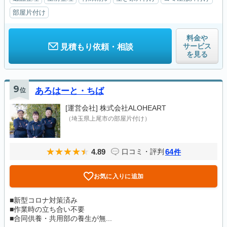
部屋片付け
料金や
サービス
見積もり依頼・相談
を見る
9
位
あろはーと・ちば
[運営会社]
株式会社ALOHEART
（埼玉県上尾市の部屋片付け）
4.89
64
口コミ・評判
件
お気に入りに追加
■新型コロナ対策済み
■作業時の立ち合い不要
■合同供養・共用部の養生が無...