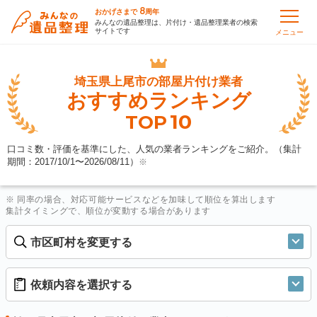
8
おかげさまで
周年
みんなの遺品整理は、片付け・遺品整理業者の検索
サイトです
メニュー
埼玉県上尾市の
部屋片付け業者
おすすめランキング
10
TOP
口コミ数・評価を基準にした、人気の業者ランキングをご紹介。（集計
期間：2017/10/1〜
2026/08/11
）
※
※ 同率の場合、対応可能サービスなどを加味して順位を算出します
集計タイミングで、順位が変動する場合があります
市区町村を変更する
依頼内容を選択する