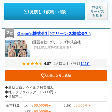
料金や
サービス
見積もり依頼・相談
を見る
2
位
Green's株式会社(グリーンズ株式会社)
[運営会社]
グリーンズ株式会社
（埼玉県上尾市の部屋片付け）
4.87
141
口コミ・評判
件
お気に入りに追加
◆新型コロナウイルス対策済み
◆軽トラックパック：15000円～
◆追加料...
基本料金
38,500
55,000
円〜
円〜
1K
1LDK
93,500
円〜
2LDK