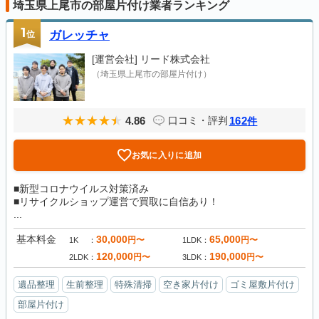
埼玉県上尾市の部屋片付け業者ランキング
1
位
ガレッチャ
[運営会社]
リード株式会社
（埼玉県上尾市の部屋片付け）
4.86
162
口コミ・評判
件
お気に入りに追加
■新型コロナウイルス対策済み
■リサイクルショップ運営で買取に自信あり！
...
基本料金
30,000
65,000
円〜
円〜
1K
1LDK
120,000
190,000
円〜
円〜
2LDK
3LDK
遺品整理
生前整理
特殊清掃
空き家片付け
ゴミ屋敷片付け
部屋片付け