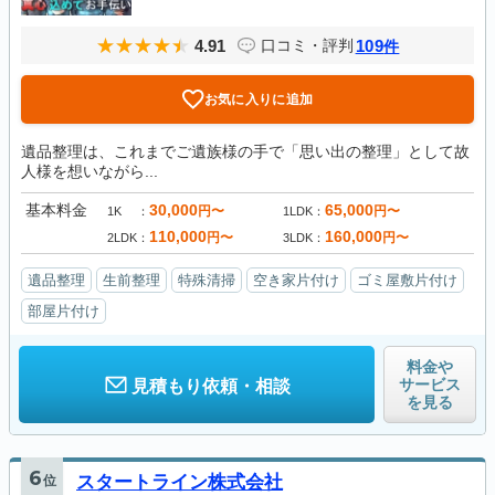
4.91
109
口コミ・評判
件
お気に入りに追加
遺品整理は、これまでご遺族様の手で「思い出の整理」として故
人様を想いながら...
基本料金
30,000
65,000
円〜
円〜
1K
1LDK
110,000
160,000
円〜
円〜
2LDK
3LDK
遺品整理
生前整理
特殊清掃
空き家片付け
ゴミ屋敷片付け
部屋片付け
料金や
サービス
見積もり依頼・相談
を見る
6
位
スタートライン株式会社