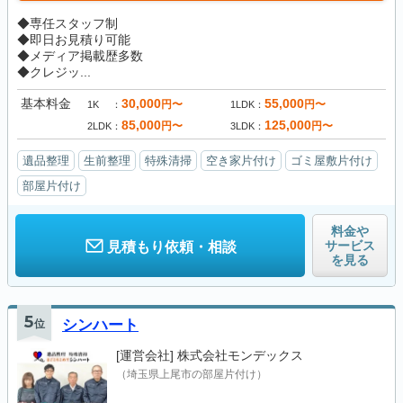
◆専任スタッフ制
◆即日お見積り可能
◆メディア掲載歴多数
◆クレジッ...
基本料金
30,000
55,000
円〜
円〜
1K
1LDK
85,000
125,000
円〜
円〜
2LDK
3LDK
遺品整理
生前整理
特殊清掃
空き家片付け
ゴミ屋敷片付け
部屋片付け
料金や
サービス
見積もり依頼・相談
を見る
5
位
シンハート
[運営会社]
株式会社モンデックス
（埼玉県上尾市の部屋片付け）