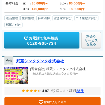
基本料金
35,000
80,000
円〜
円〜
1K
1LDK
140,000
180,000
円〜
円〜
2LDK
3LDK
遺品整理
生前整理
特殊清掃
空き家片付け
ゴミ屋敷片付け
部屋片付け
料金や
お電話で無料相談
サービス
0120-905-734
を見る
4
位
武蔵シンクタンク株式会社
[運営会社]
武蔵シンクタンク株式会社
（栃木県塩谷郡塩谷町の空き家片付け）
4.97
58
口コミ・評判
件
お気に入りに追加