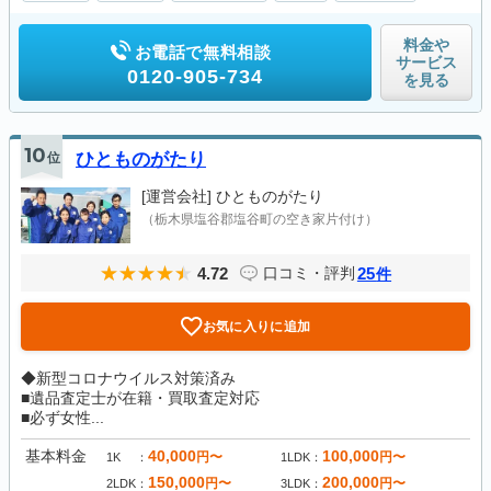
料金や
お電話で無料相談
サービス
0120-905-734
を見る
10
位
ひとものがたり
[運営会社]
ひとものがたり
（栃木県塩谷郡塩谷町の空き家片付け）
4.72
25
口コミ・評判
件
お気に入りに追加
◆新型コロナウイルス対策済み
■遺品査定士が在籍・買取査定対応
■必ず女性...
基本料金
40,000
100,000
円〜
円〜
1K
1LDK
150,000
200,000
円〜
円〜
2LDK
3LDK