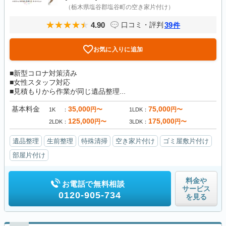
（栃木県塩谷郡塩谷町の空き家片付け）
4.90
39
口コミ・評判
件
お気に入りに追加
■新型コロナ対策済み
■女性スタッフ対応
■見積もりから作業が同じ遺品整理...
基本料金
35,000
75,000
円〜
円〜
1K
1LDK
125,000
175,000
円〜
円〜
2LDK
3LDK
遺品整理
生前整理
特殊清掃
空き家片付け
ゴミ屋敷片付け
部屋片付け
料金や
お電話で無料相談
サービス
0120-905-734
を見る