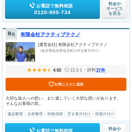
料金や
お電話で無料相談
サービス
0120-905-734
を見る
8
位
有限会社アクティブテクノ
[運営会社]
有限会社アクティブテクノ
（栃木県塩谷郡塩谷町の空き家片付け）
4.92
37
口コミ・評判
件
お気に入りに追加
大切な故人への想い、また遺していく大切な想いがあります。
そんなお客様の気...
遺品整理
生前整理
特殊清掃
空き家片付け
部屋片付け
料金や
お電話で無料相談