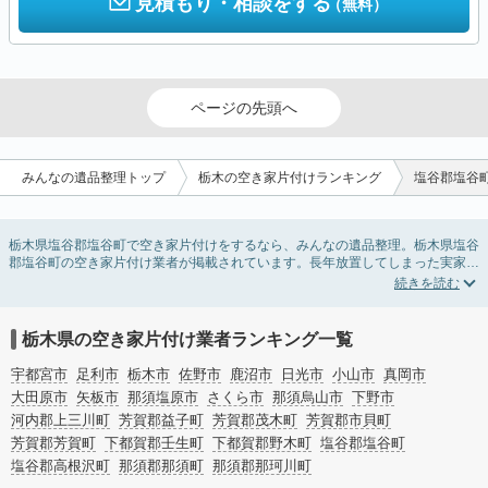
見積もり・相談をする
（無料）
ページの先頭へ
みんなの遺品整理トップ
栃木の空き家片付けランキング
塩谷郡塩谷
栃木県塩谷郡塩谷町で空き家片付けをするなら、みんなの遺品整理。栃木県塩谷
郡塩谷町の空き家片付け業者が掲載されています。長年放置してしまった実家の
片付けや、相続したが住む予定のない親の家の不用品の処分・回収・引き取りま
で対応しています。栃木県塩谷郡塩谷町の空き家片付けの料金相場情報だけで業
者を決められない場合は、不用品の買取や家屋の解体・不動産売却などの絞り込
み条件を利用し検索してみましょう。
栃木県の空き家片付け業者ランキング一覧
また家一軒まるごとの掃除方法・空家対策特別措置法の法改正に伴う空き家の片
付けについての情報も豊富です。
宇都宮市
足利市
栃木市
佐野市
鹿沼市
日光市
小山市
真岡市
大田原市
矢板市
那須塩原市
さくら市
那須烏山市
下野市
河内郡上三川町
芳賀郡益子町
芳賀郡茂木町
芳賀郡市貝町
芳賀郡芳賀町
下都賀郡壬生町
下都賀郡野木町
塩谷郡塩谷町
塩谷郡高根沢町
那須郡那須町
那須郡那珂川町