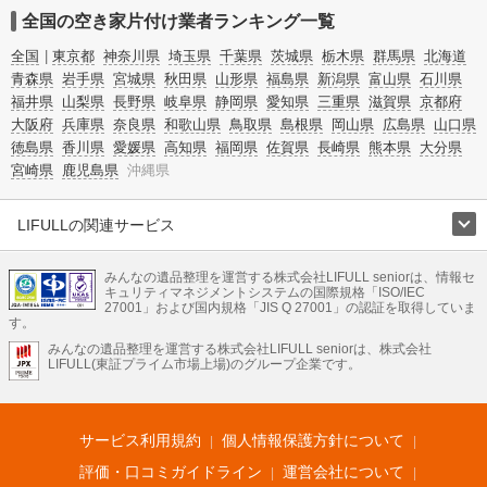
全国の空き家片付け業者ランキング一覧
全国
東京都
神奈川県
埼玉県
千葉県
茨城県
栃木県
群馬県
北海道
青森県
岩手県
宮城県
秋田県
山形県
福島県
新潟県
富山県
石川県
福井県
山梨県
長野県
岐阜県
静岡県
愛知県
三重県
滋賀県
京都府
大阪府
兵庫県
奈良県
和歌山県
鳥取県
島根県
岡山県
広島県
山口県
徳島県
香川県
愛媛県
高知県
福岡県
佐賀県
長崎県
熊本県
大分県
宮崎県
鹿児島県
沖縄県
LIFULLの関連サービス
LIFULLのサービス
みんなの遺品整理を運営する株式会社LIFULL seniorは、情報セ
不動産・住宅
引越し
老人ホーム
地方創生
ママの就労支援
キュリティマネジメントシステムの国際規格「ISO/IEC
不動産クラウドファンディング
遺品整理
老後の暮らし情報
27001」および国内規格「JIS Q 27001」の認証を取得していま
農業技術
す。
みんなの遺品整理を運営する株式会社LIFULL seniorは、株式会社
LIFULL HOME'Sのサービス
LIFULL(東証プライム市場上場)のグループ企業です。
不動産・住宅
マンション
一戸建て
注文住宅
リノベーション
不動産査定
マンション専門売却査定
不動産投資
アドバイザー
住まいの窓口
住宅ローン
住まいインデックス
プライスマップ
不動産アーカイブ
空き家バンク
家賃相場
不動産会社
まちむすび
サービス利用規約
個人情報保護方針について
不動産用語集
住まいのお役立ち情報
LIFULL HOME'S PRESS
DIY Mag
アプリ
不動産データ
不動産転職
評価・口コミガイドライン
運営会社について