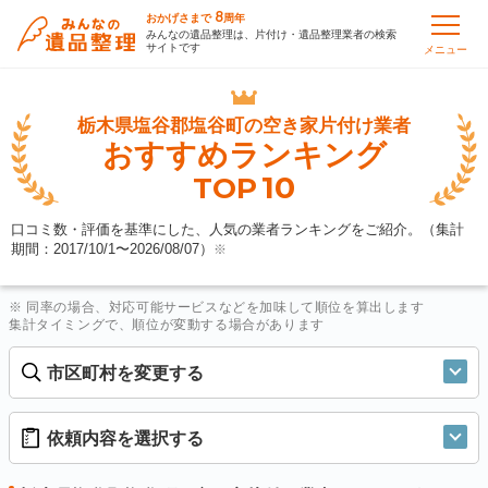
8
おかげさまで
周年
みんなの遺品整理は、片付け・遺品整理業者の検索
サイトです
メニュー
栃木県塩谷郡塩谷町の
空き家片付け業者
おすすめランキング
10
TOP
口コミ数・評価を基準にした、人気の業者ランキングをご紹介。（集計
期間：2017/10/1〜
2026/08/07
）
※
※ 同率の場合、対応可能サービスなどを加味して順位を算出します
集計タイミングで、順位が変動する場合があります
市区町村を変更する
依頼内容を選択する