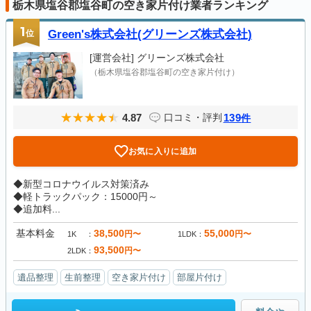
栃木県塩谷郡塩谷町の空き家片付け業者ランキング
1
位
Green's株式会社(グリーンズ株式会社)
[運営会社]
グリーンズ株式会社
（栃木県塩谷郡塩谷町の空き家片付け）
4.87
139
口コミ・評判
件
お気に入りに追加
◆新型コロナウイルス対策済み
◆軽トラックパック：15000円～
◆追加料...
基本料金
38,500
55,000
円〜
円〜
1K
1LDK
93,500
円〜
2LDK
遺品整理
生前整理
空き家片付け
部屋片付け