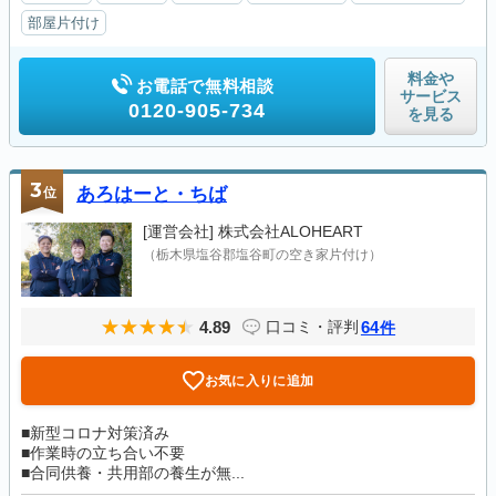
部屋片付け
料金や
お電話で無料相談
サービス
0120-905-734
を見る
3
位
あろはーと・ちば
[運営会社]
株式会社ALOHEART
（栃木県塩谷郡塩谷町の空き家片付け）
4.89
64
口コミ・評判
件
お気に入りに追加
■新型コロナ対策済み
■作業時の立ち合い不要
■合同供養・共用部の養生が無...