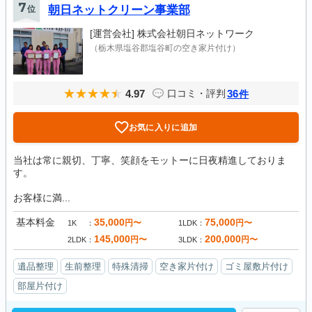
7
位
朝日ネットクリーン事業部
[運営会社]
株式会社朝日ネットワーク
（栃木県塩谷郡塩谷町の空き家片付け）
4.97
36
口コミ・評判
件
お気に入りに追加
当社は常に親切、丁寧、笑顔をモットーに日夜精進しておりま
す。
お客様に満...
基本料金
35,000
75,000
円〜
円〜
1K
1LDK
145,000
200,000
円〜
円〜
2LDK
3LDK
遺品整理
生前整理
特殊清掃
空き家片付け
ゴミ屋敷片付け
部屋片付け