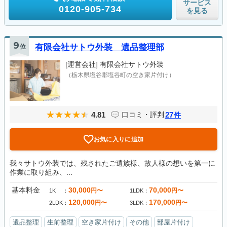
サービス
0120-905-734
を見る
9
位
有限会社サトウ外装 遺品整理部
[運営会社]
有限会社サトウ外装
（栃木県塩谷郡塩谷町の空き家片付け）
4.81
27
口コミ・評判
件
お気に入りに追加
我々サトウ外装では、残されたご遺族様、故人様の想いを第一に
作業に取り組み、...
基本料金
30,000
70,000
円〜
円〜
1K
1LDK
120,000
170,000
円〜
円〜
2LDK
3LDK
遺品整理
生前整理
空き家片付け
その他
部屋片付け