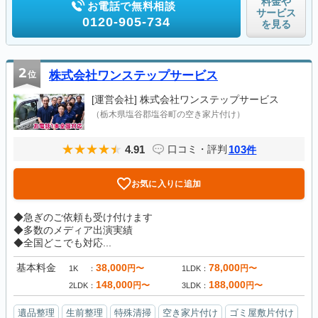
料金や
お電話で無料相談
サービス
0120-905-734
を見る
2
位
株式会社ワンステップサービス
[運営会社]
株式会社ワンステップサービス
（栃木県塩谷郡塩谷町の空き家片付け）
4.91
103
口コミ・評判
件
お気に入りに追加
◆急ぎのご依頼も受け付けます
◆多数のメディア出演実績
◆全国どこでも対応...
基本料金
38,000
78,000
円〜
円〜
1K
1LDK
148,000
188,000
円〜
円〜
2LDK
3LDK
遺品整理
生前整理
特殊清掃
空き家片付け
ゴミ屋敷片付け