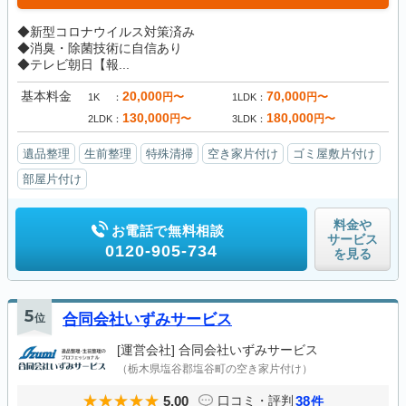
◆新型コロナウイルス対策済み
◆消臭・除菌技術に自信あり
◆テレビ朝日【報...
基本料金
20,000
70,000
円〜
円〜
1K
1LDK
130,000
180,000
円〜
円〜
2LDK
3LDK
遺品整理
生前整理
特殊清掃
空き家片付け
ゴミ屋敷片付け
部屋片付け
料金や
お電話で無料相談
サービス
0120-905-734
を見る
5
位
合同会社いずみサービス
[運営会社]
合同会社いずみサービス
（栃木県塩谷郡塩谷町の空き家片付け）
5.00
38
口コミ・評判
件