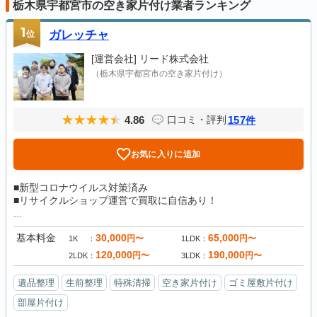
栃木県宇都宮市の空き家片付け業者ランキング
1
位
ガレッチャ
[運営会社]
リード株式会社
（栃木県宇都宮市の空き家片付け）
4.86
157
口コミ・評判
件
お気に入りに追加
■新型コロナウイルス対策済み
■リサイクルショップ運営で買取に自信あり！
...
基本料金
30,000
65,000
円〜
円〜
1K
1LDK
120,000
190,000
円〜
円〜
2LDK
3LDK
遺品整理
生前整理
特殊清掃
空き家片付け
ゴミ屋敷片付け
部屋片付け