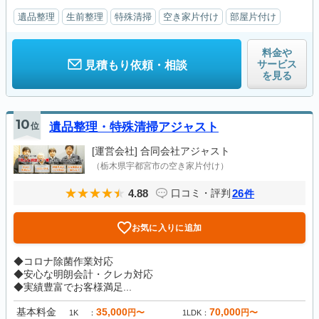
遺品整理
生前整理
特殊清掃
空き家片付け
部屋片付け
料金や
サービス
見積もり依頼・相談
を見る
10
位
遺品整理・特殊清掃アジャスト
[運営会社]
合同会社アジャスト
（栃木県宇都宮市の空き家片付け）
4.88
26
口コミ・評判
件
お気に入りに追加
◆コロナ除菌作業対応
◆安心な明朗会計・クレカ対応
◆実績豊富でお客様満足...
基本料金
35,000
70,000
円〜
円〜
1K
1LDK