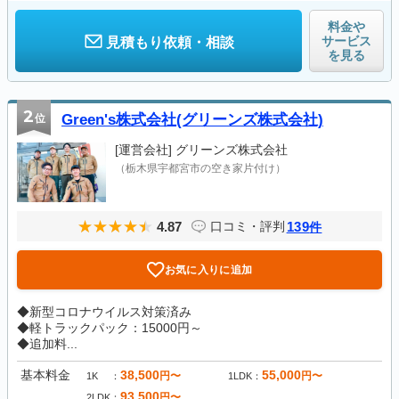
料金や
サービス
見積もり依頼・相談
を見る
2
位
Green's株式会社(グリーンズ株式会社)
[運営会社]
グリーンズ株式会社
（栃木県宇都宮市の空き家片付け）
4.87
139
口コミ・評判
件
お気に入りに追加
◆新型コロナウイルス対策済み
◆軽トラックパック：15000円～
◆追加料...
基本料金
38,500
55,000
円〜
円〜
1K
1LDK
93,500
円〜
2LDK