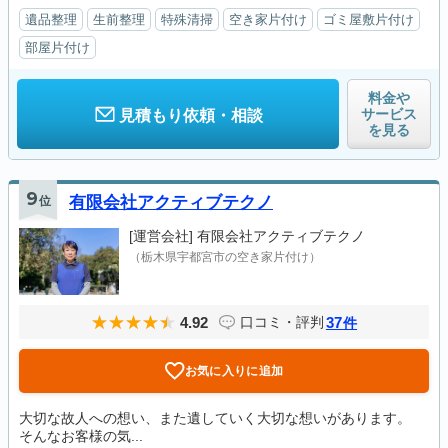
遺品整理
生前整理
特殊清掃
空き家片付け
ゴミ屋敷片付け
部屋片付け
料金や
サービス
見積もり依頼・相談
を見る
9
位
有限会社アクティブテクノ
[運営会社]
有限会社アクティブテクノ
（栃木県宇都宮市の空き家片付け）
4.92
37
口コミ・評判
件
お気に入りに追加
大切な故人への想い、また遺していく大切な想いがあります。
そんなお客様の気...