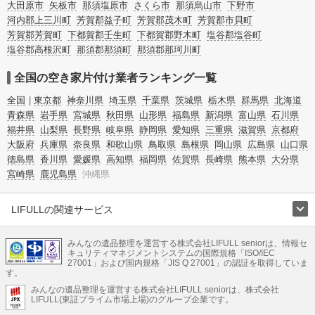
大田原市
矢板市
那須塩原市
さくら市
那須烏山市
下野市
河内郡上三川町
芳賀郡益子町
芳賀郡茂木町
芳賀郡市貝町
芳賀郡芳賀町
下都賀郡壬生町
下都賀郡野木町
塩谷郡塩谷町
塩谷郡高根沢町
那須郡那須町
那須郡那珂川町
全国の空き家片付け業者ランキング一覧
全国
東京都
神奈川県
埼玉県
千葉県
茨城県
栃木県
群馬県
北海道
青森県
岩手県
宮城県
秋田県
山形県
福島県
新潟県
富山県
石川県
福井県
山梨県
長野県
岐阜県
静岡県
愛知県
三重県
滋賀県
京都府
大阪府
兵庫県
奈良県
和歌山県
鳥取県
島根県
岡山県
広島県
山口県
徳島県
香川県
愛媛県
高知県
福岡県
佐賀県
長崎県
熊本県
大分県
宮崎県
鹿児島県
沖縄県
LIFULLの関連サービス
LIFULLのサービス
みんなの遺品整理を運営する株式会社LIFULL seniorは、情報セ
不動産・住宅
引越し
老人ホーム
地方創生
ママの就労支援
キュリティマネジメントシステムの国際規格「ISO/IEC
不動産クラウドファンディング
遺品整理
老後の暮らし情報
27001」および国内規格「JIS Q 27001」の認証を取得していま
農業技術
す。
みんなの遺品整理を運営する株式会社LIFULL seniorは、株式会社
LIFULL HOME'Sのサービス
LIFULL(東証プライム市場上場)のグループ企業です。
不動産・住宅
マンション
一戸建て
注文住宅
リノベーション