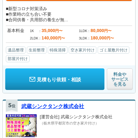
■新型コロナ対策済み
■作業時の立ち合い不要
■合同供養・共用部の養生が無...
基本料金
35,000
80,000
円〜
円〜
1K
1LDK
140,000
180,000
円〜
円〜
2LDK
3LDK
遺品整理
生前整理
特殊清掃
空き家片付け
ゴミ屋敷片付け
部屋片付け
料金や
サービス
見積もり依頼・相談
を見る
5
位
武蔵シンクタンク株式会社
[運営会社]
武蔵シンクタンク株式会社
（栃木県宇都宮市の空き家片付け）