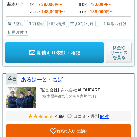
基本料金
38,000
78,000
円〜
円〜
1K
1LDK
148,000
188,000
円〜
円〜
2LDK
3LDK
遺品整理
生前整理
特殊清掃
空き家片付け
ゴミ屋敷片付け
部屋片付け
料金や
サービス
見積もり依頼・相談
を見る
4
位
あろはーと・ちば
[運営会社]
株式会社ALOHEART
（栃木県宇都宮市の空き家片付け）
4.89
64
口コミ・評判
件
お気に入りに追加