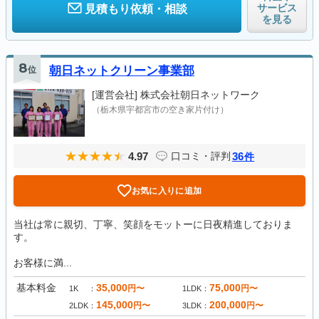
サービス
見積もり依頼・相談
を見る
8
位
朝日ネットクリーン事業部
[運営会社]
株式会社朝日ネットワーク
（栃木県宇都宮市の空き家片付け）
4.97
36
口コミ・評判
件
お気に入りに追加
当社は常に親切、丁寧、笑顔をモットーに日夜精進しておりま
す。
お客様に満...
基本料金
35,000
75,000
円〜
円〜
1K
1LDK
145,000
200,000
円〜
円〜
2LDK
3LDK