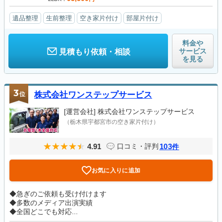
遺品整理
生前整理
空き家片付け
部屋片付け
料金や
サービス
見積もり依頼・相談
を見る
3
位
株式会社ワンステップサービス
[運営会社]
株式会社ワンステップサービス
（栃木県宇都宮市の空き家片付け）
4.91
103
口コミ・評判
件
お気に入りに追加
◆急ぎのご依頼も受け付けます
◆多数のメディア出演実績
◆全国どこでも対応...