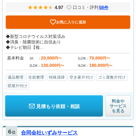
4.97
58
口コミ・評判
件
お気に入りに追加
◆新型コロナウイルス対策済み
◆消臭・除菌技術に自信あり
◆テレビ朝日【報...
基本料金
20,000
70,000
円〜
円〜
1K
1LDK
130,000
180,000
円〜
円〜
2LDK
3LDK
遺品整理
生前整理
特殊清掃
空き家片付け
ゴミ屋敷片付け
部屋片付け
料金や
サービス
見積もり依頼・相談
を見る
6
位
合同会社いずみサービス