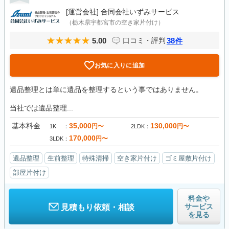
[運営会社]
合同会社いずみサービス
（栃木県宇都宮市の空き家片付け）
5.00
38
口コミ・評判
件
お気に入りに追加
遺品整理とは単に遺品を整理するという事ではありません。
当社では遺品整理...
基本料金
35,000
130,000
円〜
円〜
1K
2LDK
170,000
円〜
3LDK
遺品整理
生前整理
特殊清掃
空き家片付け
ゴミ屋敷片付け
部屋片付け
料金や
サービス
見積もり依頼・相談
を見る