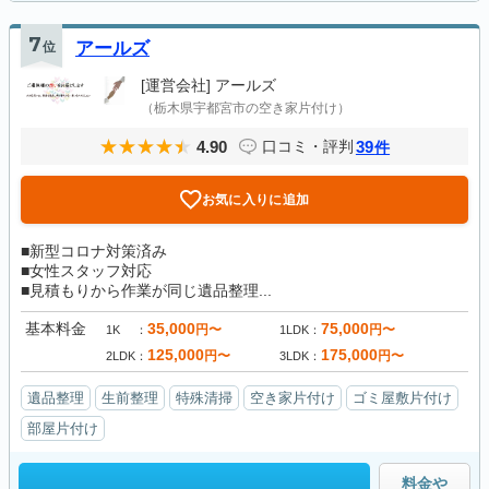
7
位
アールズ
[運営会社]
アールズ
（栃木県宇都宮市の空き家片付け）
4.90
39
口コミ・評判
件
お気に入りに追加
■新型コロナ対策済み
■女性スタッフ対応
■見積もりから作業が同じ遺品整理...
基本料金
35,000
75,000
円〜
円〜
1K
1LDK
125,000
175,000
円〜
円〜
2LDK
3LDK
遺品整理
生前整理
特殊清掃
空き家片付け
ゴミ屋敷片付け
部屋片付け
料金や