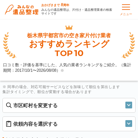
8
おかげさまで
周年
みんなの遺品整理は、片付け・遺品整理業者の検索
サイトです
メニュー
栃木県宇都宮市の
空き家片付け業者
おすすめランキング
10
TOP
口コミ数・評価を基準にした、人気の業者ランキングをご紹介。（集計
期間：2017/10/1〜
2026/08/08
）
※
※ 同率の場合、対応可能サービスなどを加味して順位を算出します
集計タイミングで、順位が変動する場合があります
市区町村を変更する
依頼内容を選択する