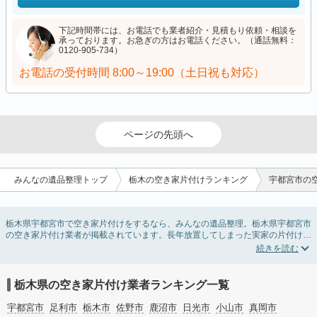
下記時間帯には、お電話でも業者紹介・見積もり依頼・相談を
承っております。お急ぎの方はお電話ください。（通話無料：
0120-905-734）
お電話の受付時間
8:00～19:00（土日祝も対応）
ページの先頭へ
みんなの遺品整理トップ
栃木の空き家片付けランキング
宇都宮市の
栃木県宇都宮市で空き家片付けをするなら、みんなの遺品整理。栃木県宇都宮市
の空き家片付け業者が掲載されています。長年放置してしまった実家の片付け
や、相続したが住む予定のない親の家の不用品の処分・回収・引き取りまで対応
しています。栃木県宇都宮市の空き家片付けの料金相場情報だけで業者を決めら
れない場合は、不用品の買取や家屋の解体・不動産売却などの絞り込み条件を利
用し検索してみましょう。
栃木県の空き家片付け業者ランキング一覧
また家一軒まるごとの掃除方法・空家対策特別措置法の法改正に伴う空き家の片
付けについての情報も豊富です。
宇都宮市
足利市
栃木市
佐野市
鹿沼市
日光市
小山市
真岡市