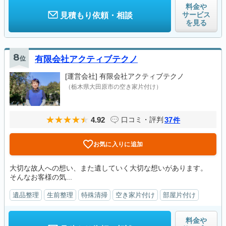
料金や
サービス
見積もり依頼・相談
を見る
8
位
有限会社アクティブテクノ
[運営会社]
有限会社アクティブテクノ
（栃木県大田原市の空き家片付け）
4.92
37
口コミ・評判
件
お気に入りに追加
大切な故人への想い、また遺していく大切な想いがあります。
そんなお客様の気...
遺品整理
生前整理
特殊清掃
空き家片付け
部屋片付け
料金や