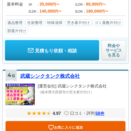
基本料金
35,000
80,000
円〜
円〜
1K
1LDK
140,000
180,000
円〜
円〜
2LDK
3LDK
遺品整理
生前整理
特殊清掃
空き家片付け
ゴミ屋敷片付け
部屋片付け
料金や
サービス
見積もり依頼・相談
を見る
4
位
武蔵シンクタンク株式会社
[運営会社]
武蔵シンクタンク株式会社
（栃木県大田原市の空き家片付け）
4.97
58
口コミ・評判
件
お気に入りに追加