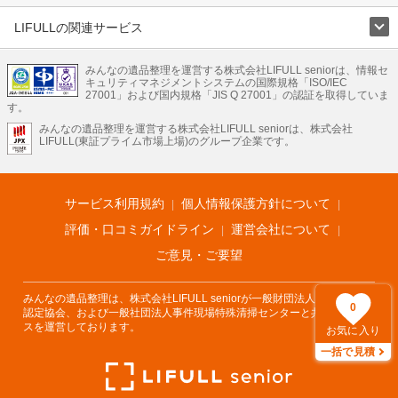
LIFULLの関連サービス
LIFULLのサービス
みんなの遺品整理を運営する株式会社LIFULL seniorは、情報セ
不動産・住宅
引越し
老人ホーム
地方創生
ママの就労支援
キュリティマネジメントシステムの国際規格「ISO/IEC
不動産クラウドファンディング
遺品整理
老後の暮らし情報
27001」および国内規格「JIS Q 27001」の認証を取得していま
農業技術
す。
みんなの遺品整理を運営する株式会社LIFULL seniorは、株式会社
LIFULL HOME'Sのサービス
LIFULL(東証プライム市場上場)のグループ企業です。
不動産・住宅
マンション
一戸建て
注文住宅
リノベーション
不動産査定
マンション専門売却査定
不動産投資
アドバイザー
住まいの窓口
住宅ローン
住まいインデックス
プライスマップ
不動産アーカイブ
空き家バンク
家賃相場
不動産会社
まちむすび
サービス利用規約
個人情報保護方針について
不動産用語集
住まいのお役立ち情報
LIFULL HOME'S PRESS
DIY Mag
アプリ
不動産データ
不動産転職
評価・口コミガイドライン
運営会社について
ご意見・ご要望
みんなの遺品整理は、株式会社LIFULL seniorが一般財団法人遺品整理士
0
認定協会、および一般社団法人事件現場特殊清掃センターと共同でサービ
スを運営しております。
お気に入り
一括で見積