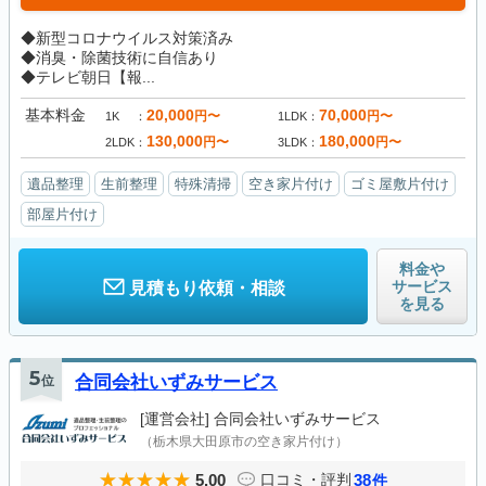
◆新型コロナウイルス対策済み
◆消臭・除菌技術に自信あり
◆テレビ朝日【報...
基本料金
20,000
70,000
円〜
円〜
1K
1LDK
130,000
180,000
円〜
円〜
2LDK
3LDK
遺品整理
生前整理
特殊清掃
空き家片付け
ゴミ屋敷片付け
部屋片付け
料金や
サービス
見積もり依頼・相談
を見る
5
位
合同会社いずみサービス
[運営会社]
合同会社いずみサービス
（栃木県大田原市の空き家片付け）
5.00
38
口コミ・評判
件