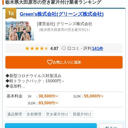
栃木県大田原市の空き家片付け業者ランキング
1
位
Green's株式会社(グリーンズ株式会社)
[運営会社]
グリーンズ株式会社
（栃木県大田原市の空き家片付け）
4.87
141
口コミ・評判
件
お気に入りに追加
◆新型コロナウイルス対策済み
◆軽トラックパック：15000円～
◆追加料...
基本料金
38,500
55,000
円〜
円〜
1K
1LDK
93,500
円〜
2LDK
遺品整理
生前整理
空き家片付け
部屋片付け