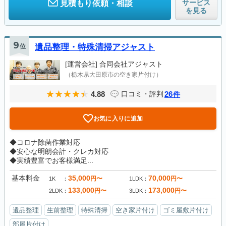
サービス
見積もり依頼・相談
を見る
9
位
遺品整理・特殊清掃アジャスト
[運営会社]
合同会社アジャスト
（栃木県大田原市の空き家片付け）
4.88
26
口コミ・評判
件
お気に入りに追加
◆コロナ除菌作業対応
◆安心な明朗会計・クレカ対応
◆実績豊富でお客様満足...
基本料金
35,000
70,000
円〜
円〜
1K
1LDK
133,000
173,000
円〜
円〜
2LDK
3LDK
遺品整理
生前整理
特殊清掃
空き家片付け
ゴミ屋敷片付け
部屋片付け