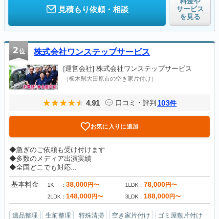
料金や
サービス
見積もり依頼・相談
を見る
2
位
株式会社ワンステップサービス
[運営会社]
株式会社ワンステップサービス
（栃木県大田原市の空き家片付け）
4.91
103
口コミ・評判
件
お気に入りに追加
◆急ぎのご依頼も受け付けます
◆多数のメディア出演実績
◆全国どこでも対応...
基本料金
38,000
78,000
円〜
円〜
1K
1LDK
148,000
188,000
円〜
円〜
2LDK
3LDK
遺品整理
生前整理
特殊清掃
空き家片付け
ゴミ屋敷片付け