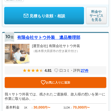
料金や
サービス
見積もり依頼・相談
を見る
10
位
有限会社サトウ外装 遺品整理部
[運営会社]
有限会社サトウ外装
（栃木県大田原市の空き家片付け）
4.81
27
口コミ・評判
件
お気に入りに追加
我々サトウ外装では、残されたご遺族様、故人様の想いを第一に
作業に取り組み、...
基本料金
30,000
70,000
円〜
円〜
1K
1LDK