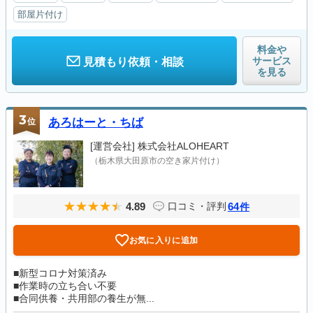
部屋片付け
料金や
サービス
見積もり依頼・相談
を見る
3
位
あろはーと・ちば
[運営会社]
株式会社ALOHEART
（栃木県大田原市の空き家片付け）
4.89
64
口コミ・評判
件
お気に入りに追加
■新型コロナ対策済み
■作業時の立ち合い不要
■合同供養・共用部の養生が無...