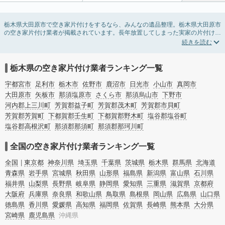
栃木県大田原市で空き家片付けをするなら、みんなの遺品整理。栃木県大田原市
の空き家片付け業者が掲載されています。長年放置してしまった実家の片付け
や、相続したが住む予定のない親の家の不用品の処分・回収・引き取りまで対応
しています。栃木県大田原市の空き家片付けの料金相場情報だけで業者を決めら
れない場合は、不用品の買取や家屋の解体・不動産売却などの絞り込み条件を利
用し検索してみましょう。
栃木県の空き家片付け業者ランキング一覧
また家一軒まるごとの掃除方法・空家対策特別措置法の法改正に伴う空き家の片
付けについての情報も豊富です。
宇都宮市
足利市
栃木市
佐野市
鹿沼市
日光市
小山市
真岡市
大田原市
矢板市
那須塩原市
さくら市
那須烏山市
下野市
河内郡上三川町
芳賀郡益子町
芳賀郡茂木町
芳賀郡市貝町
芳賀郡芳賀町
下都賀郡壬生町
下都賀郡野木町
塩谷郡塩谷町
塩谷郡高根沢町
那須郡那須町
那須郡那珂川町
全国の空き家片付け業者ランキング一覧
全国
東京都
神奈川県
埼玉県
千葉県
茨城県
栃木県
群馬県
北海道
青森県
岩手県
宮城県
秋田県
山形県
福島県
新潟県
富山県
石川県
福井県
山梨県
長野県
岐阜県
静岡県
愛知県
三重県
滋賀県
京都府
大阪府
兵庫県
奈良県
和歌山県
鳥取県
島根県
岡山県
広島県
山口県
徳島県
香川県
愛媛県
高知県
福岡県
佐賀県
長崎県
熊本県
大分県
宮崎県
鹿児島県
沖縄県