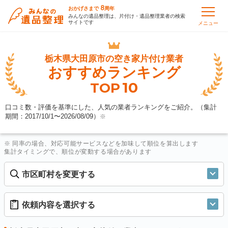
8
おかげさまで
周年
みんなの遺品整理は、片付け・遺品整理業者の検索
サイトです
メニュー
栃木県大田原市の
空き家片付け業者
おすすめランキング
10
TOP
口コミ数・評価を基準にした、人気の業者ランキングをご紹介。（集計
期間：2017/10/1〜
2026/08/09
）
※
※ 同率の場合、対応可能サービスなどを加味して順位を算出します
集計タイミングで、順位が変動する場合があります
市区町村を変更する
依頼内容を選択する