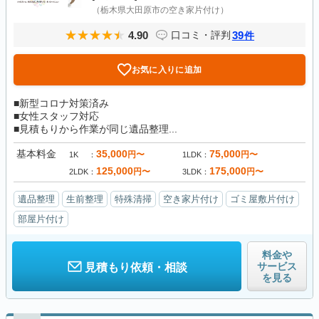
（栃木県大田原市の空き家片付け）
4.90
39
口コミ・評判
件
お気に入りに追加
■新型コロナ対策済み
■女性スタッフ対応
■見積もりから作業が同じ遺品整理...
基本料金
35,000
75,000
円〜
円〜
1K
1LDK
125,000
175,000
円〜
円〜
2LDK
3LDK
遺品整理
生前整理
特殊清掃
空き家片付け
ゴミ屋敷片付け
部屋片付け
料金や
サービス
見積もり依頼・相談
を見る