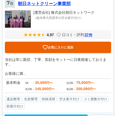
7
位
朝日ネットクリーン事業部
[運営会社]
株式会社朝日ネットワーク
（栃木県大田原市の空き家片付け）
4.97
37
口コミ・評判
件
お気に入りに追加
当社は常に親切、丁寧、笑顔をモットーに日夜精進しておりま
す。
お客様に満...
基本料金
35,000
75,000
円〜
円〜
1K
1LDK
145,000
200,000
円〜
円〜
2LDK
3LDK
遺品整理
生前整理
特殊清掃
空き家片付け
ゴミ屋敷片付け
部屋片付け