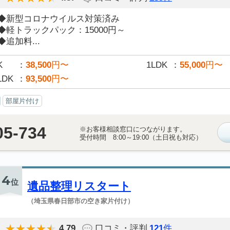
◆新型コロナウイルス対策済み
◆軽トラックパック：15000円～
◆追加料...
K
38,500
円〜
1LDK
55,000
円〜
LDK
93,500
円〜
部屋片付け
05-734
※お客様相談窓口につながります。
受付時間 8:00～19:00（土日祝も対応）
4
位
遺品整理リスタート
（埼玉県春日部市の空き家片付け）
4.79
口コミ・評判
121
件