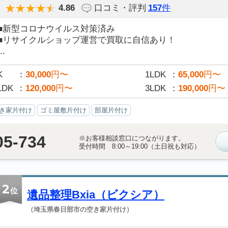
4.86
口コミ・評判
157
件
■新型コロナウイルス対策済み
■リサイクルショップ運営で買取に自信あり！
..
K
30,000
円〜
1LDK
65,000
円〜
LDK
120,000
円〜
3LDK
190,000
円〜
き家片付け
ゴミ屋敷片付け
部屋片付け
05-734
※お客様相談窓口につながります。
受付時間 8:00～19:00（土日祝も対応）
2
位
遺品整理Bxia（ビクシア）
（埼玉県春日部市の空き家片付け）