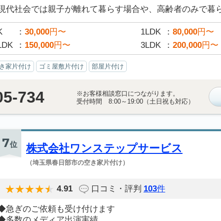
現代社会では親子が離れて暮らす場合や、高齢者のみで暮らす
K
30,000
円〜
1LDK
80,000
円〜
LDK
150,000
円〜
3LDK
200,000
円〜
き家片付け
ゴミ屋敷片付け
部屋片付け
05-734
※お客様相談窓口につながります。
受付時間 8:00～19:00（土日祝も対応）
7
位
株式会社ワンステップサービス
（埼玉県春日部市の空き家片付け）
4.91
口コミ・評判
103
件
◆急ぎのご依頼も受け付けます
◆多数のメディア出演実績