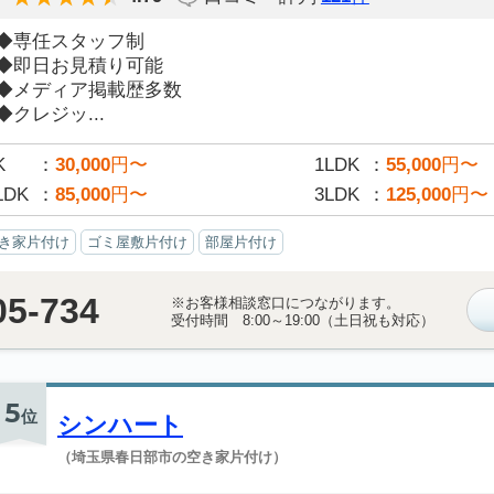
◆専任スタッフ制
◆即日お見積り可能
◆メディア掲載歴多数
◆クレジッ...
K
30,000
円〜
1LDK
55,000
円〜
LDK
85,000
円〜
3LDK
125,000
円〜
き家片付け
ゴミ屋敷片付け
部屋片付け
05-734
※お客様相談窓口につながります。
受付時間 8:00～19:00（土日祝も対応）
5
位
シンハート
（埼玉県春日部市の空き家片付け）