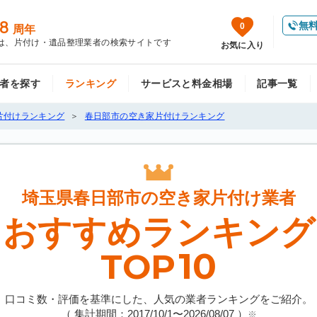
8
無
0
周年
は、片付け・遺品整理業者の検索サイトです
お気に入り
者を探す
ランキング
サービスと料金相場
記事一覧
片付けランキング
春日部市の空き家片付けランキング
埼玉県春日部市の
空き家片付け業者
おすすめランキング
10
TOP
口コミ数・評価を基準にした、人気の業者ランキングをご紹介。
（ 集計期間：2017/10/1〜
2026/08/07
）
※