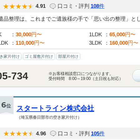
4.91
口コミ・評判
108
件
遺品整理は、これまでご遺族様の手で「思い出の整理」として
K
30,000
円〜
1LDK
65,000
円〜
LDK
110,000
円〜
3LDK
160,000
円〜
き家片付け
ゴミ屋敷片付け
部屋片付け
05-734
※お客様相談窓口につながります。
受付時間 8:00～19:00（土日祝も対応）
6
位
スタートライン株式会社
（埼玉県春日部市の空き家片付け）
4.96
口コミ・評判
105
件