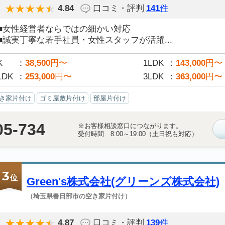
4.84
口コミ・評判
141
件
■女性経営者ならではの細かい対応
■誠実丁寧な若手社員・女性スタッフが活躍...
K
38,500
円〜
1LDK
143,000
円〜
LDK
253,000
円〜
3LDK
363,000
円〜
き家片付け
ゴミ屋敷片付け
部屋片付け
05-734
※お客様相談窓口につながります。
受付時間 8:00～19:00（土日祝も対応）
3
位
Green's株式会社(グリーンズ株式会社)
（埼玉県春日部市の空き家片付け）
4.87
口コミ・評判
139
件