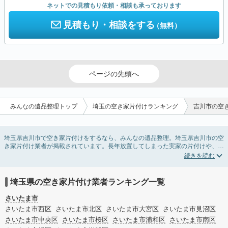
ネットでの見積もり依頼・相談も承っております
見積もり・相談をする
（無料）
ページの先頭へ
みんなの遺品整理トップ
埼玉の空き家片付けランキング
吉川市の空
埼玉県吉川市で空き家片付けをするなら、みんなの遺品整理。埼玉県吉川市の空
き家片付け業者が掲載されています。長年放置してしまった実家の片付けや、相
続したが住む予定のない親の家の不用品の処分・回収・引き取りまで対応してい
ます。埼玉県吉川市の空き家片付けの料金相場情報だけで業者を決められない場
合は、不用品の買取や家屋の解体・不動産売却などの絞り込み条件を利用し検索
してみましょう。
埼玉県の空き家片付け業者ランキング一覧
また家一軒まるごとの掃除方法・空家対策特別措置法の法改正に伴う空き家の片
付けについての情報も豊富です。
さいたま市
さいたま市西区
さいたま市北区
さいたま市大宮区
さいたま市見沼区
さいたま市中央区
さいたま市桜区
さいたま市浦和区
さいたま市南区