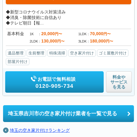
◆新型コロナウイルス対策済み
◆消臭・除菌技術に自信あり
◆テレビ朝日【報...
基本料金
20,000
70,000
円〜
円〜
1K
1LDK
130,000
180,000
円〜
円〜
2LDK
3LDK
遺品整理
生前整理
特殊清掃
空き家片付け
ゴミ屋敷片付け
部屋片付け
料金や
お電話で無料相談
サービス
0120-905-734
を見る
埼玉県吉川市の
空き家片付け業者を一覧で見る
埼玉の空き家片付けランキング