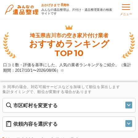
8
おかげさまで
周年
みんなの遺品整理は、片付け・遺品整理業者の検索
サイトです
メニュー
埼玉県吉川市の
空き家片付け業者
おすすめランキング
10
TOP
口コミ数・評価を基準にした、人気の業者ランキングをご紹介。（集計
期間：2017/10/1〜
2026/08/06
）
※
※ 同率の場合、対応可能サービスなどを加味して順位を算出します
集計タイミングで、順位が変動する場合があります
市区町村を変更する
依頼内容を選択する