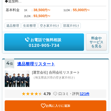
◆追加料...
基本料金
38,500
55,000
円〜
円〜
1K
1LDK
93,500
円〜
2LDK
遺品整理
生前整理
空き家片付け
部屋片付け
料金や
お電話で無料相談
サービス
0120-905-734
を見る
4
位
遺品整理リスタート
[運営会社]
合同会社リスタート
（埼玉県吉川市の空き家片付け）
4.79
121
口コミ・評判
件
お気に入りに追加