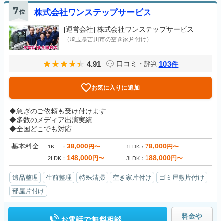
7
位
株式会社ワンステップサービス
[運営会社]
株式会社ワンステップサービス
（埼玉県吉川市の空き家片付け）
4.91
103
口コミ・評判
件
お気に入りに追加
◆急ぎのご依頼も受け付けます
◆多数のメディア出演実績
◆全国どこでも対応...
基本料金
38,000
78,000
円〜
円〜
1K
1LDK
148,000
188,000
円〜
円〜
2LDK
3LDK
遺品整理
生前整理
特殊清掃
空き家片付け
ゴミ屋敷片付け
部屋片付け
料金や
お電話で無料相談