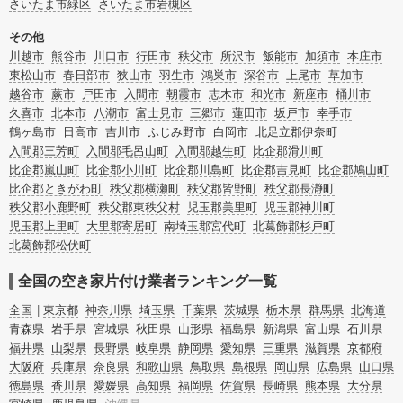
さいたま市緑区
さいたま市岩槻区
その他
川越市
熊谷市
川口市
行田市
秩父市
所沢市
飯能市
加須市
本庄市
東松山市
春日部市
狭山市
羽生市
鴻巣市
深谷市
上尾市
草加市
越谷市
蕨市
戸田市
入間市
朝霞市
志木市
和光市
新座市
桶川市
久喜市
北本市
八潮市
富士見市
三郷市
蓮田市
坂戸市
幸手市
鶴ヶ島市
日高市
吉川市
ふじみ野市
白岡市
北足立郡伊奈町
入間郡三芳町
入間郡毛呂山町
入間郡越生町
比企郡滑川町
比企郡嵐山町
比企郡小川町
比企郡川島町
比企郡吉見町
比企郡鳩山町
比企郡ときがわ町
秩父郡横瀬町
秩父郡皆野町
秩父郡長瀞町
秩父郡小鹿野町
秩父郡東秩父村
児玉郡美里町
児玉郡神川町
児玉郡上里町
大里郡寄居町
南埼玉郡宮代町
北葛飾郡杉戸町
北葛飾郡松伏町
全国の空き家片付け業者ランキング一覧
全国
東京都
神奈川県
埼玉県
千葉県
茨城県
栃木県
群馬県
北海道
青森県
岩手県
宮城県
秋田県
山形県
福島県
新潟県
富山県
石川県
福井県
山梨県
長野県
岐阜県
静岡県
愛知県
三重県
滋賀県
京都府
大阪府
兵庫県
奈良県
和歌山県
鳥取県
島根県
岡山県
広島県
山口県
徳島県
香川県
愛媛県
高知県
福岡県
佐賀県
長崎県
熊本県
大分県