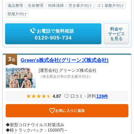
遺品整理
生前整理
特殊清掃
空き家片付け
ゴミ屋敷片付け
部屋片付け
料金や
お電話で無料相談
サービス
0120-905-734
を見る
3
位
Green's株式会社(グリーンズ株式会社)
[運営会社]
グリーンズ株式会社
（埼玉県吉川市の空き家片付け）
4.87
139
口コミ・評判
件
お気に入りに追加
◆新型コロナウイルス対策済み
◆軽トラックパック：15000円～