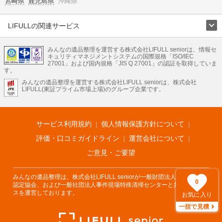
宮崎県
鹿児島県
沖縄県
LIFULLの関連サービス
LIFULLのサービス
みんなの遺品整理を運営する株式会社LIFULL seniorは、情報セ
不動産・住宅
引越し
老人ホーム
地方創生
ママの就労支援
キュリティマネジメントシステムの国際規格「ISO/IEC
不動産クラウドファンディング
遺品整理
老後の暮らし情報
27001」および国内規格「JIS Q 27001」の認証を取得していま
農業技術
す。
みんなの遺品整理を運営する株式会社LIFULL seniorは、株式会社
LIFULL HOME'Sのサービス
LIFULL(東証プライム市場上場)のグループ企業です。
不動産・住宅
マンション
一戸建て
注文住宅
リノベーション
不動産査定
マンション専門売却査定
不動産投資
アドバイザー
住まいの窓口
住宅ローン
住まいインデックス
プライスマップ
不動産アーカイブ
空き家バンク
家賃相場
不動産会社
まちむすび
サービス利用規約
個人情報保護方針について
不動産用語集
住まいのお役立ち情報
LIFULL HOME'S PRESS
DIY Mag
アプリ
不動産データ
不動産転職
評価・口コミガイドライン
運営会社について
ご意見・ご要望
みんなの遺品整理は、株式会社LIFULL seniorが一般財団法人遺品整理士
0
認定協会、および一般社団法人事件現場特殊清掃センターと共同でサービ
スを運営しております。
お気に入り
一括で見積