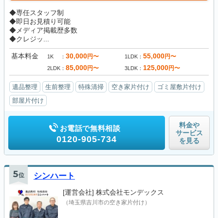
◆専任スタッフ制
◆即日お見積り可能
◆メディア掲載歴多数
◆クレジッ...
基本料金
30,000
55,000
円〜
円〜
1K
1LDK
85,000
125,000
円〜
円〜
2LDK
3LDK
遺品整理
生前整理
特殊清掃
空き家片付け
ゴミ屋敷片付け
部屋片付け
料金や
お電話で無料相談
サービス
0120-905-734
を見る
5
位
シンハート
[運営会社]
株式会社モンデックス
（埼玉県吉川市の空き家片付け）