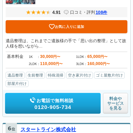
4.91
108
口コミ・評判
件
お気に入りに追加
遺品整理は、これまでご遺族様の手で「思い出の整理」として故
人様を想いながら...
基本料金
30,000
65,000
円〜
円〜
1K
1LDK
110,000
160,000
円〜
円〜
2LDK
3LDK
遺品整理
生前整理
特殊清掃
空き家片付け
ゴミ屋敷片付け
部屋片付け
料金や
お電話で無料相談
サービス
0120-905-734
を見る
6
位
スタートライン株式会社