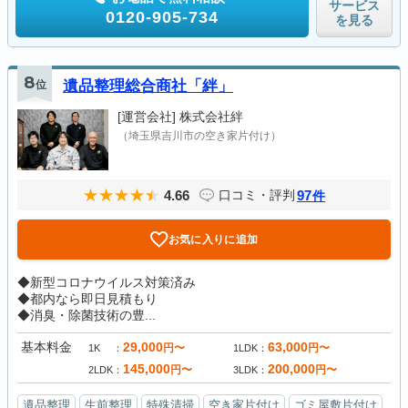
サービス
0120-905-734
を見る
8
位
遺品整理総合商社「絆」
[運営会社]
株式会社絆
（埼玉県吉川市の空き家片付け）
4.66
97
口コミ・評判
件
お気に入りに追加
◆新型コロナウイルス対策済み
◆都内なら即日見積もり
◆消臭・除菌技術の豊...
基本料金
29,000
63,000
円〜
円〜
1K
1LDK
145,000
200,000
円〜
円〜
2LDK
3LDK
遺品整理
生前整理
特殊清掃
空き家片付け
ゴミ屋敷片付け