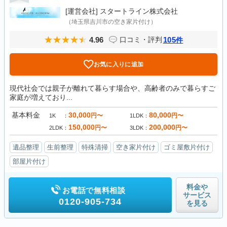
[運営会社]
スタートライン株式会社
（埼玉県吉川市の空き家片付け）
4.96
105
口コミ・評判
件
お気に入りに追加
現代社会では親子が離れて暮らす場合や、高齢者のみで暮らすご
家庭が増えており...
基本料金
30,000
80,000
円〜
円〜
1K
1LDK
150,000
200,000
円〜
円〜
2LDK
3LDK
遺品整理
生前整理
特殊清掃
空き家片付け
ゴミ屋敷片付け
部屋片付け
料金や
お電話で無料相談
サービス
0120-905-734
を見る