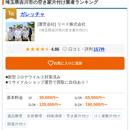
埼玉県吉川市の空き家片付け業者ランキング
1
位
ガレッチャ
[運営会社]
リード株式会社
（埼玉県吉川市の空き家片付け）
4.86
157
口コミ・評判
件
お気に入りに追加
■新型コロナウイルス対策済み
■リサイクルショップ運営で買取に自信あり！
...
基本料金
30,000
65,000
円〜
円〜
1K
1LDK
120,000
190,000
円〜
円〜
2LDK
3LDK
遺品整理
生前整理
特殊清掃
空き家片付け
ゴミ屋敷片付け
部屋片付け