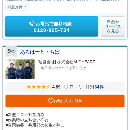
部屋片付け
料金や
お電話で無料相談
サービス
0120-905-734
を見る
9
位
あろはーと・ちば
[運営会社]
株式会社ALOHEART
（埼玉県吉川市の空き家片付け）
4.89
64
口コミ・評判
件
お気に入りに追加
■新型コロナ対策済み
■作業時の立ち合い不要
■合同供養・共用部の養生が無...