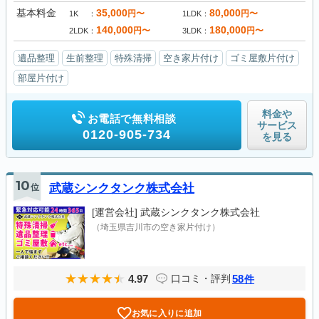
基本料金
35,000
80,000
円〜
円〜
1K
1LDK
140,000
180,000
円〜
円〜
2LDK
3LDK
遺品整理
生前整理
特殊清掃
空き家片付け
ゴミ屋敷片付け
部屋片付け
料金や
お電話で無料相談
サービス
0120-905-734
を見る
10
位
武蔵シンクタンク株式会社
[運営会社]
武蔵シンクタンク株式会社
（埼玉県吉川市の空き家片付け）
4.97
58
口コミ・評判
件
お気に入りに追加