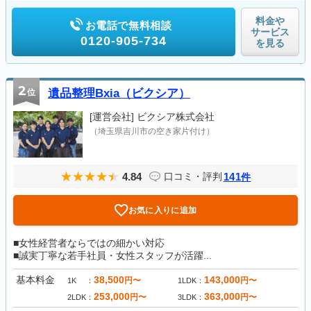
料金や
お電話で無料相談
サービス
0120-905-734
を見る
2
位
遺品整理Bxia（ビクシア）
[運営会社]
ビクシア株式会社
（埼玉県吉川市の空き家片付け）
4.84
141
口コミ・評判
件
お気に入りに追加
■女性経営者ならではの細かい対応
■誠実丁寧な若手社員・女性スタッフが活躍...
基本料金
38,500
143,000
円〜
円〜
1K
1LDK
253,000
363,000
円〜
円〜
2LDK
3LDK