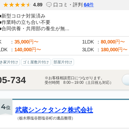
4.89
口コミ・評判
64
件
■新型コロナ対策済み
■作業時の立ち合い不要
■合同供養・共用部の養生が無...
K
35,000
円〜
1LDK
80,000
円〜
LDK
140,000
円〜
3LDK
180,000
円〜
き家片付け
ゴミ屋敷片付け
部屋片付け
05-734
※お客様相談窓口につながります。
受付時間 8:00～19:00（土日祝も対応）
4
位
武蔵シンクタンク株式会社
（栃木県塩谷郡塩谷町の遺品整理）