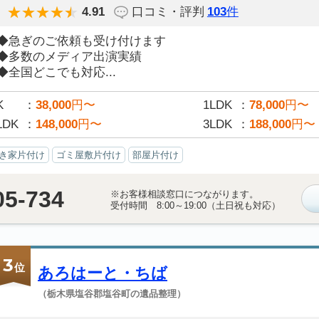
4.91
口コミ・評判
103
件
◆急ぎのご依頼も受け付けます
◆多数のメディア出演実績
◆全国どこでも対応...
K
38,000
円〜
1LDK
78,000
円〜
LDK
148,000
円〜
3LDK
188,000
円〜
き家片付け
ゴミ屋敷片付け
部屋片付け
05-734
※お客様相談窓口につながります。
受付時間 8:00～19:00（土日祝も対応）
3
位
あろはーと・ちば
（栃木県塩谷郡塩谷町の遺品整理）