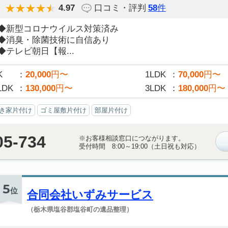
4.97
口コミ・評判
58
件
◆新型コロナウイルス対策済み
◆消臭・除菌技術に自信あり
◆テレビ朝日【報...
K
20,000
円〜
1LDK
70,000
円〜
LDK
130,000
円〜
3LDK
180,000
円〜
き家片付け
ゴミ屋敷片付け
部屋片付け
05-734
※お客様相談窓口につながります。
受付時間 8:00～19:00（土日祝も対応）
5
位
合同会社いずみサービス
（栃木県塩谷郡塩谷町の遺品整理）