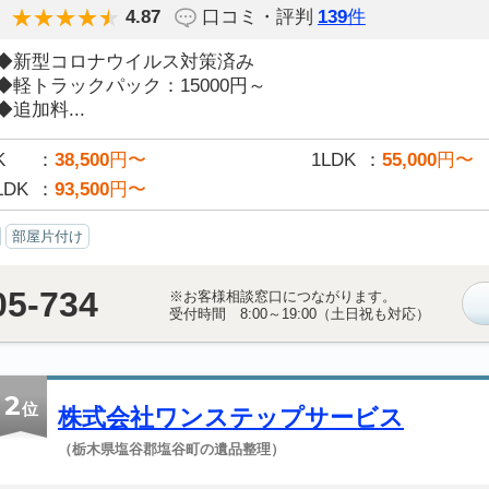
4.87
口コミ・評判
139
件
◆新型コロナウイルス対策済み
◆軽トラックパック：15000円～
◆追加料...
K
38,500
円〜
1LDK
55,000
円〜
LDK
93,500
円〜
部屋片付け
05-734
※お客様相談窓口につながります。
受付時間 8:00～19:00（土日祝も対応）
2
位
株式会社ワンステップサービス
（栃木県塩谷郡塩谷町の遺品整理）