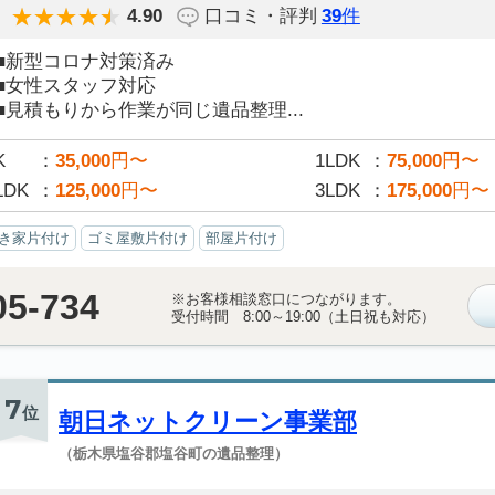
4.90
口コミ・評判
39
件
■新型コロナ対策済み
■女性スタッフ対応
■見積もりから作業が同じ遺品整理...
K
35,000
円〜
1LDK
75,000
円〜
LDK
125,000
円〜
3LDK
175,000
円〜
き家片付け
ゴミ屋敷片付け
部屋片付け
05-734
※お客様相談窓口につながります。
受付時間 8:00～19:00（土日祝も対応）
7
位
朝日ネットクリーン事業部
（栃木県塩谷郡塩谷町の遺品整理）