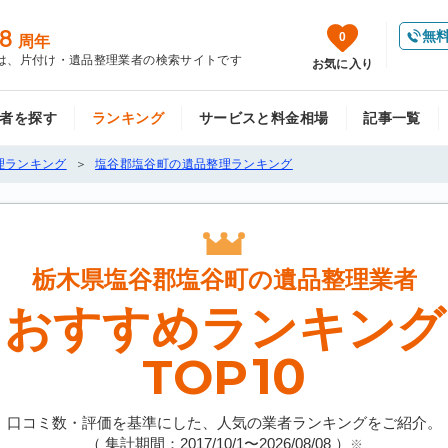
8
無
0
周年
は、片付け・遺品整理業者の検索サイトです
お気に入り
者を探す
ランキング
サービスと料金相場
記事一覧
理ランキング
塩谷郡塩谷町の遺品整理ランキング
栃木県塩谷郡塩谷町の
遺品整理業者
おすすめランキング
10
TOP
口コミ数・評価を基準にした、人気の業者ランキングをご紹介。
（ 集計期間：2017/10/1〜
2026/08/08
）
※