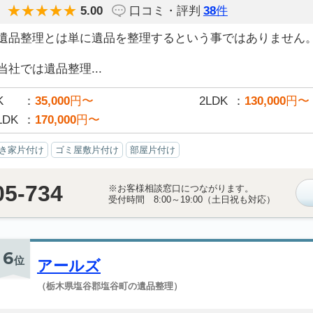
5.00
口コミ・評判
38
件
遺品整理とは単に遺品を整理するという事ではありません
当社では遺品整理...
K
35,000
円〜
2LDK
130,000
円〜
LDK
170,000
円〜
き家片付け
ゴミ屋敷片付け
部屋片付け
05-734
※お客様相談窓口につながります。
受付時間 8:00～19:00（土日祝も対応）
6
位
アールズ
（栃木県塩谷郡塩谷町の遺品整理）