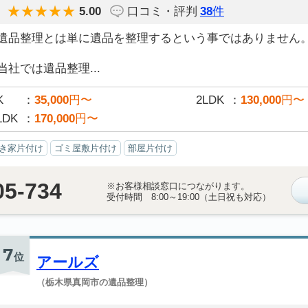
5.00
口コミ・評判
38
件
遺品整理とは単に遺品を整理するという事ではありません
当社では遺品整理...
K
35,000
円〜
2LDK
130,000
円〜
LDK
170,000
円〜
き家片付け
ゴミ屋敷片付け
部屋片付け
05-734
※お客様相談窓口につながります。
受付時間 8:00～19:00（土日祝も対応）
7
位
アールズ
（栃木県真岡市の遺品整理）