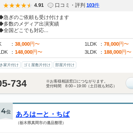
4.91
口コミ・評判
103
件
◆急ぎのご依頼も受け付けます
◆多数のメディア出演実績
◆全国どこでも対応...
K
38,000
円〜
1LDK
78,000
円〜
LDK
148,000
円〜
3LDK
188,000
円〜
き家片付け
ゴミ屋敷片付け
部屋片付け
05-734
※お客様相談窓口につながります。
受付時間 8:00～19:00（土日祝も対応）
4
位
あろはーと・ちば
（栃木県真岡市の遺品整理）