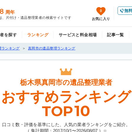
8
無
0
周年
は、片付け・遺品整理業者の検索サイトです
お気に入り
者を探す
ランキング
サービスと料金相場
記事一覧
理ランキング
真岡市の遺品整理ランキング
栃木県真岡市の
遺品整理業者
おすすめランキング
10
TOP
口コミ数・評価を基準にした、人気の業者ランキングをご紹介。
（ 集計期間：2017/10/1〜
2026/08/07
）
※