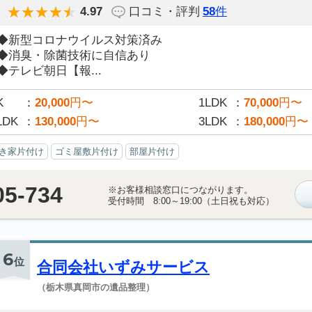
4.97
口コミ・評判
58
件
◆新型コロナウイルス対策済み
◆消臭・除菌技術に自信あり
◆テレビ朝日【報...
K
20,000
円〜
1LDK
70,000
円〜
LDK
130,000
円〜
3LDK
180,000
円〜
き家片付け
ゴミ屋敷片付け
部屋片付け
05-734
※お客様相談窓口につながります。
受付時間 8:00～19:00（土日祝も対応）
6
位
合同会社いずみサービス
（栃木県真岡市の遺品整理）