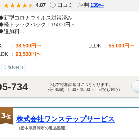
4.87
口コミ・評判
139
件
◆新型コロナウイルス対策済み
◆軽トラックパック：15000円～
◆追加料...
K
38,500
円〜
1LDK
55,000
円〜
LDK
93,500
円〜
部屋片付け
05-734
※お客様相談窓口につながります。
受付時間 8:00～19:00（土日祝も対応）
3
位
株式会社ワンステップサービス
（栃木県真岡市の遺品整理）