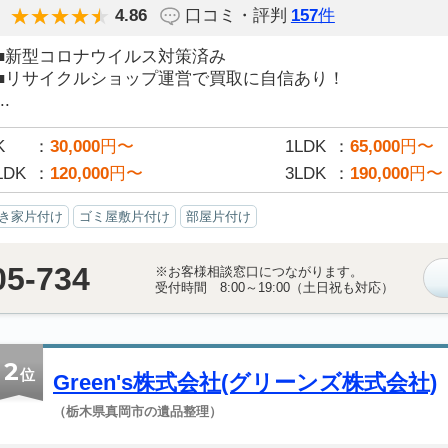
4.86
口コミ・評判
157
件
■新型コロナウイルス対策済み
■リサイクルショップ運営で買取に自信あり！
..
K
30,000
円〜
1LDK
65,000
円〜
LDK
120,000
円〜
3LDK
190,000
円〜
き家片付け
ゴミ屋敷片付け
部屋片付け
05-734
※お客様相談窓口につながります。
受付時間 8:00～19:00（土日祝も対応）
2
位
Green's株式会社(グリーンズ株式会社)
（栃木県真岡市の遺品整理）