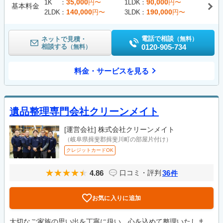
35,000
90,000
1K
円〜
1LDK
円〜
基本料金
140,000
190,000
2LDK
円〜
3LDK
円〜
電話で相談
ネットで見積・
（無料）
相談する
0120-905-734
（無料）
料金・サービスを見る
遺品整理専門会社クリーンメイト
[運営会社]
株式会社クリーンメイト
（岐阜県揖斐郡揖斐川町の部屋片付け）
クレジットカードOK
4.86
36
口コミ・評判
件
お気に入りに追加
大切なご家族の思い出を丁寧に扱い、心を込めて整理いたしま