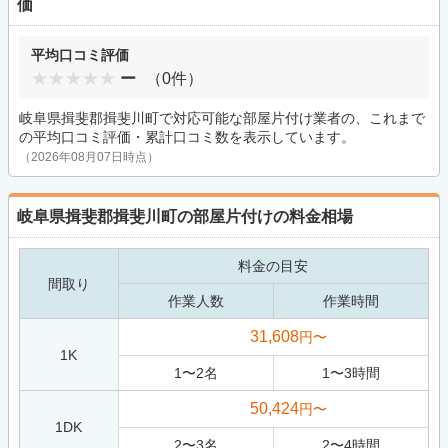
価
平均口コミ評価
ー
（0件）
岐阜県揖斐郡揖斐川町で対応可能な部屋片付け業者の、これまで
の平均口コミ評価・累計口コミ数を表示しています。
（2026年08月07日時点）
岐阜県揖斐郡揖斐川町の部屋片付けの料金相場
料金の目安
間取り
作業人数
作業時間
31,608
円〜
1K
1
〜
2
名
1
〜
3
時間
50,424
円〜
1DK
2
〜
3
名
2
〜
4
時間