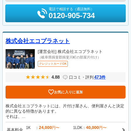
電話で相談する（通話無料）
0120-905-734
株式会社エコプラネット
[運営会社]
株式会社エコプラネット
（岐阜県揖斐郡揖斐川町の部屋片付け）
クレジットカードOK
4.88
473
口コミ・評判
件
お気に入りに追加
株式会社エコプラネットには、片付け屋さん、便利屋さんと決定
的に異なる特徴があります。
それは、...
24,000
40,000
1K
円〜
1LDK
円〜
基本料金