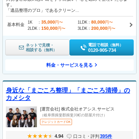
す。
「遺品整理のプロ」であるクリーン...
35,000
80,000
1K
円〜
1LDK
円〜
基本料金
150,000
200,000
2LDK
円〜
3LDK
円〜
電話で相談
ネットで見積・
（無料）
相談する
0120-905-734
（無料）
料金・サービスを見る
身近な「まごころ整理」「まごころ清掃」の
カメシタ
[運営会社]
株式会社オアシス.サービス
（岐阜県揖斐郡揖斐川町の部屋片付け）
クレジットカードOK
4.94
395
口コミ・評判
件