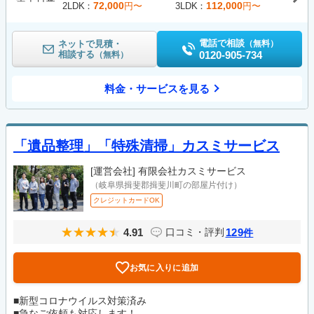
72,000
112,000
2LDK
円〜
3LDK
円〜
電話で相談
ネットで見積・
（無料）
相談する
0120-905-734
（無料）
料金・サービスを見る
「遺品整理」「特殊清掃」カスミサービス
[運営会社]
有限会社カスミサービス
（岐阜県揖斐郡揖斐川町の部屋片付け）
クレジットカードOK
4.91
129
口コミ・評判
件
お気に入りに追加
■新型コロナウイルス対策済み
■急なご依頼も対応します！