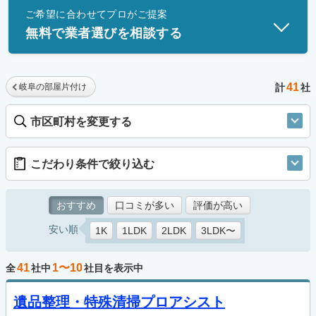
ご希望に合わせてプロがご提案
士」資格を持つ事業者のみ掲載しています。
無料で業者選びを相談する
41
岐阜の部屋片付け
計
社
市区町村を変更する
こだわり条件で絞り込む
おすすめ
口コミが多い
評価が高い
安い順
1K
1LDK
2LDK
3LDK〜
41
1〜10
全
社中
社目を表示中
遺品整理・特殊清掃プロアシスト