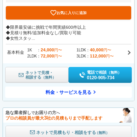
お気に入りに追加
◆限界最安値に挑戦で年間実績600件以上
◆見積り無料/追加料金なし/買取り可能
◆女性スタッ...
24,000
40,000
1K
円〜
1LDK
円〜
基本料金
72,000
112,000
2LDK
円〜
3LDK
円〜
電話で相談
ネットで見積・
（無料）
相談する
0120-905-734
（無料）
料金・サービスを見る
急な業者探し
お困りの方
で
へ
3
プロの相談員が最大
社の見積もりまで手配します
ネットで見積もり・相談をする
（無料）