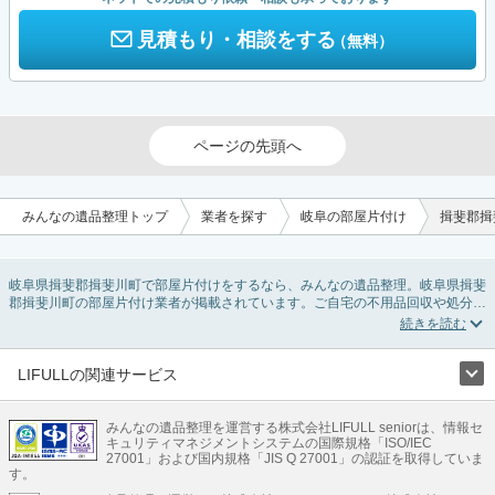
見積もり・相談をする
（無料）
ページの先頭へ
みんなの遺品整理トップ
業者を探す
岐阜の部屋片付け
揖斐郡揖
岐阜県揖斐郡揖斐川町で部屋片付けをするなら、みんなの遺品整理。岐阜県揖斐
郡揖斐川町の部屋片付け業者が掲載されています。ご自宅の不用品回収や処分品
の仕分け、貴重品の捜索などの依頼ができます。岐阜県揖斐郡揖斐川町の部屋片
付けの料金相場情報だけで業者を決められない場合は、不用品の買取、ハウスク
リーニング、女性スタッフ対応など、希望のオプションサービスで絞り込み条件
を利用し検索してみましょう。部屋片付けはいつか着手しようと思っていると、
LIFULLの関連サービス
ついつい後回しになってしまいますが、不用品だと思っていたものに思わぬ買取
LIFULLのサービス
額が付いていることもあります。
ご自分で無理なくできる片付け方法やご実家の片付けノウハウもお届けしていま
みんなの遺品整理を運営する株式会社LIFULL seniorは、情報セ
不動産・住宅
引越し
老人ホーム
地方創生
ママの就労支援
キュリティマネジメントシステムの国際規格「ISO/IEC
すので、ぜひあわせてご覧ください。
不動産クラウドファンディング
遺品整理
老後の暮らし情報
27001」および国内規格「JIS Q 27001」の認証を取得していま
農業技術
す。