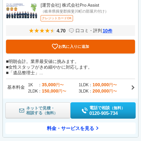
[運営会社]
株式会社Pro Assist
（岐阜県揖斐郡揖斐川町の部屋片付け）
クレジットカードOK
4.70
10
口コミ・評判
件
お気に入りに追加
■明朗会計。業界最安値に挑みます。
■女性スタッフがきめ細やかに対応します。
■「遺品整理士」...
35,000
100,000
1K
円〜
1LDK
円〜
基本料金
150,000
200,000
2LDK
円〜
3LDK
円〜
電話で相談
ネットで見積・
（無料）
相談する
0120-905-734
（無料）
料金・サービスを見る