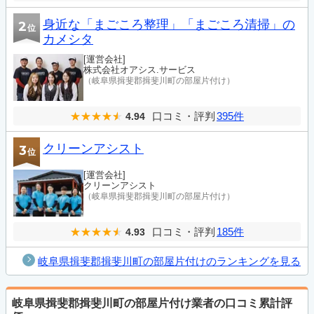
身近な「まごころ整理」「まごころ清掃」の
2
位
カメシタ
[運営会社]
株式会社オアシス.サービス
（岐阜県揖斐郡揖斐川町の部屋片付け）
口コミ・評判
395件
4.94
クリーンアシスト
3
位
[運営会社]
クリーンアシスト
（岐阜県揖斐郡揖斐川町の部屋片付け）
口コミ・評判
185件
4.93
岐阜県揖斐郡揖斐川町の部屋片付けのランキングを見る
岐阜県揖斐郡揖斐川町の部屋片付け業者の口コミ累計評