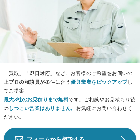
「買取」「即日対応」など、お客様のご希望をお伺いの
上
プロの相談員
が条件に合う
優良業者をピックアップ
し
てご提案。
最大3社のお見積りまで無料
です。ご相談やお見積もり後
の
しつこい営業は
ありません。
お気軽にお問い合わせく
ださい。
フォームから相談する