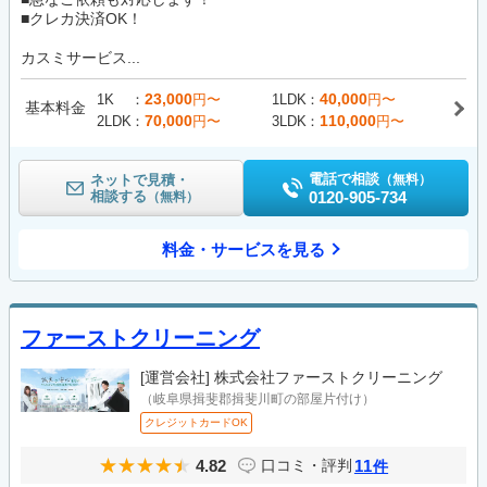
■クレカ決済OK！
カスミサービス...
23,000
40,000
1K
円〜
1LDK
円〜
基本料金
70,000
110,000
2LDK
円〜
3LDK
円〜
電話で相談
ネットで見積・
（無料）
相談する
0120-905-734
（無料）
料金・サービスを見る
ファーストクリーニング
[運営会社]
株式会社ファーストクリーニング
（岐阜県揖斐郡揖斐川町の部屋片付け）
クレジットカードOK
4.82
11
口コミ・評判
件