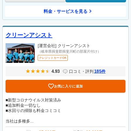
料金・サービスを見る
クリーンアシスト
[運営会社]
クリーンアシスト
（岐阜県揖斐郡揖斐川町の部屋片付け）
クレジットカードOK
4.93
185
口コミ・評判
件
お気に入りに追加
■新型コロナウイルス対策済み
■追加料金一切なし
■水回りの掃除も料金コミコミ
当社は多種多...