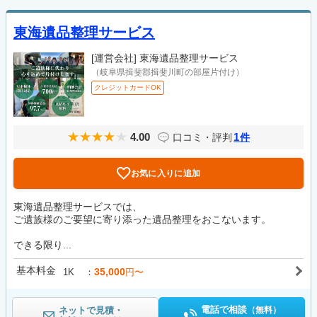
東海遺品整理サービス
[運営会社]
東海遺品整理サービス
（岐阜県揖斐郡揖斐川町の部屋片付け）
クレジットカードOK
4.00
1
口コミ・評判
件
お気に入りに追加
東海遺品整理サービスでは、
ご遺族様のご要望に寄り添った遺品整理をおこないます。
できる限り...
基本料金
35,000
1K
円〜
電話で相談
ネットで見積・
（無料）