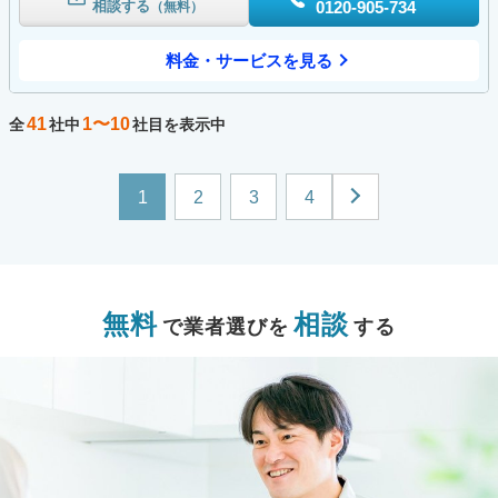
相談する
0120-905-734
（無料）
料金・サービスを見る
41
1〜10
全
社中
社目を表示中
1
2
3
4
無料
相談
で業者選びを
する