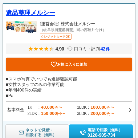
遺品整理メルシー
[運営会社]
株式会社メルシー
（岐阜県揖斐郡揖斐川町の部屋片付け）
クレジットカードOK
4.90
42
口コミ・評判
件
お気に入りに追加
■スマホ写真でいつでも進捗確認可能
■女性スタッフのみの作業可能
■年間400件の実績
■Pa...
40,000
100,000
1K
円〜
1LDK
円〜
基本料金
150,000
200,000
2LDK
円〜
3LDK
円〜
電話で相談
ネットで見積・
（無料）
相談する
0120-905-734
（無料）