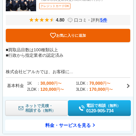
クレジットカードOK
4.80
5
口コミ・評判
件
お気に入りに追加
■買取品目数は100種類以上
■行政から指定業者の認定済み
株式会社ピアルカでは、お客様に...
30,000
70,000
1K
円〜
1LDK
円〜
基本料金
120,000
170,000
2LDK
円〜
3LDK
円〜
電話で相談
ネットで見積・
（無料）
相談する
0120-905-734
（無料）
料金・サービスを見る