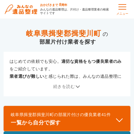
8
おかげさまで
周年
みんなの遺品整理は、片付け・遺品整理業者の検索
サイトです
メニュー
岐阜県揖斐郡揖斐川町
の
部屋片付け
はじめての依頼でも安心。
適切な資格をもつ優良業者のみ
をご紹介しています。
業者選びが難しい
と感じられた際は、みんなの遺品整理に
ご相談ください。
続きを読む
専門の相談員が、
あなたにぴったりな業者をご提案
いたし
ます。
岐阜県揖斐郡揖斐川町
の
部屋片付け
の優良業者
41
件
優良業者とは
一覧から自分で探す
一般財団法人遺品整理認定協会、および一般社団法
人事件現場特殊清掃センターと提携し、「遺品整理