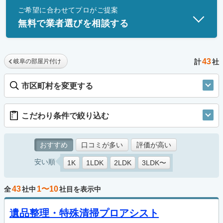
ご希望に合わせてプロがご提案
士」資格を持つ事業者のみ掲載しています。
無料で業者選びを相談する
43
岐阜の部屋片付け
計
社
市区町村を変更する
こだわり条件で絞り込む
おすすめ
口コミが多い
評価が高い
安い順
1K
1LDK
2LDK
3LDK〜
43
1〜10
全
社中
社目を表示中
遺品整理・特殊清掃プロアシスト