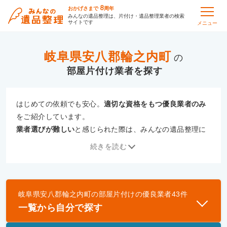
8
おかげさまで
周年
みんなの遺品整理は、片付け・遺品整理業者の検索
サイトです
メニュー
岐阜県安八郡輪之内町
の
部屋片付け
はじめての依頼でも安心。
適切な資格をもつ優良業者のみ
をご紹介しています。
業者選びが難しい
と感じられた際は、みんなの遺品整理に
ご相談ください。
続きを読む
専門の相談員が、
あなたにぴったりな業者をご提案
いたし
ます。
岐阜県安八郡輪之内町
の
部屋片付け
の優良業者
43
件
優良業者とは
一覧から自分で探す
一般財団法人遺品整理認定協会、および一般社団法
人事件現場特殊清掃センターと提携し、「遺品整理