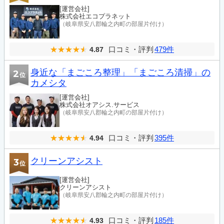
[運営会社]
株式会社エコプラネット
（岐阜県安八郡輪之内町の部屋片付け）
口コミ・評判
479件
4.87
身近な「まごころ整理」「まごころ清掃」の
2
位
カメシタ
[運営会社]
株式会社オアシス.サービス
（岐阜県安八郡輪之内町の部屋片付け）
口コミ・評判
395件
4.94
クリーンアシスト
3
位
[運営会社]
クリーンアシスト
（岐阜県安八郡輪之内町の部屋片付け）
口コミ・評判
185件
4.93