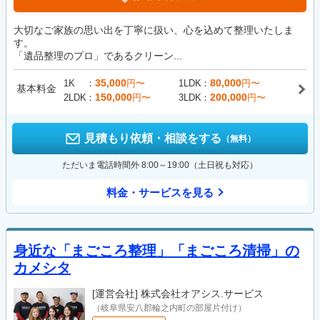
大切なご家族の思い出を丁寧に扱い、心を込めて整理いたしま
す。
「遺品整理のプロ」であるクリーン...
35,000
80,000
1K
円〜
1LDK
円〜
基本料金
150,000
200,000
2LDK
円〜
3LDK
円〜
見積もり依頼・相談をする
（無料）
ただいま電話時間外 8:00～19:00（土日祝も対応）
料金・サービスを見る
身近な「まごころ整理」「まごころ清掃」の
カメシタ
[運営会社]
株式会社オアシス.サービス
（岐阜県安八郡輪之内町の部屋片付け）