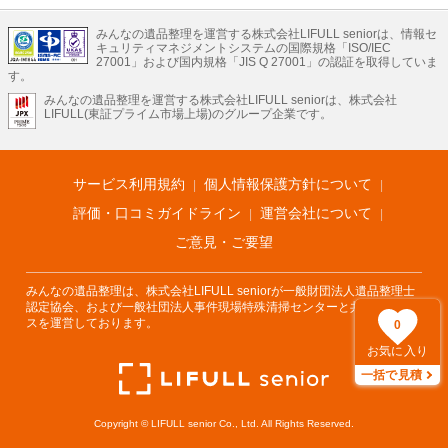
ついつい後回しになってしまいますが、不用品だと思っていたものに思わぬ買取
LIFULLのサービス
額が付いていることもあります。
ご自分で無理なくできる片付け方法やご実家の片付けノウハウもお届けしていま
みんなの遺品整理を運営する株式会社LIFULL seniorは、情報セ
不動産・住宅
引越し
老人ホーム
地方創生
ママの就労支援
キュリティマネジメントシステムの国際規格「ISO/IEC
すので、ぜひあわせてご覧ください。
不動産クラウドファンディング
遺品整理
老後の暮らし情報
27001」および国内規格「JIS Q 27001」の認証を取得していま
農業技術
す。
みんなの遺品整理を運営する株式会社LIFULL seniorは、株式会社
LIFULL HOME'Sのサービス
LIFULL(東証プライム市場上場)のグループ企業です。
不動産・住宅
マンション
一戸建て
注文住宅
リノベーション
不動産査定
マンション専門売却査定
不動産投資
アドバイザー
住まいの窓口
住宅ローン
住まいインデックス
プライスマップ
不動産アーカイブ
空き家バンク
家賃相場
不動産会社
まちむすび
サービス利用規約
個人情報保護方針について
不動産用語集
住まいのお役立ち情報
LIFULL HOME'S PRESS
DIY Mag
アプリ
不動産データ
不動産転職
評価・口コミガイドライン
運営会社について
ご意見・ご要望
みんなの遺品整理は、株式会社LIFULL seniorが一般財団法人遺品整理士
認定協会、および一般社団法人事件現場特殊清掃センターと共同でサービ
スを運営しております。
0
お気に入り
一括で見積
Copyright © LIFULL senior Co., Ltd. All Rights Reserved.