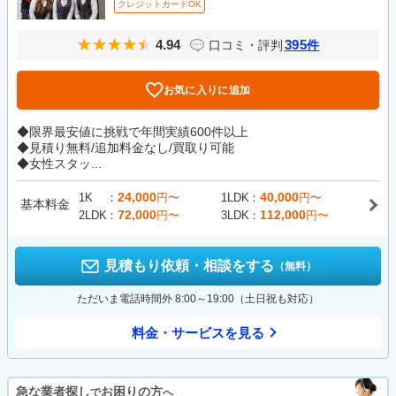
クレジットカードOK
4.94
395
口コミ・評判
件
お気に入りに追加
◆限界最安値に挑戦で年間実績600件以上
◆見積り無料/追加料金なし/買取り可能
◆女性スタッ...
24,000
40,000
1K
円〜
1LDK
円〜
基本料金
72,000
112,000
2LDK
円〜
3LDK
円〜
見積もり依頼・相談をする
（無料）
ただいま電話時間外 8:00～19:00（土日祝も対応）
料金・サービスを見る
急な業者探し
お困りの方
で
へ