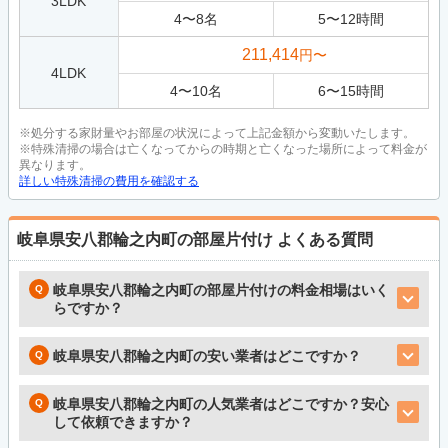
3LDK
4
〜
8
名
5
〜
12
時間
211,414
円〜
4LDK
4
〜
10
名
6
〜
15
時間
※処分する家財量やお部屋の状況によって上記金額から変動いたします。
※特殊清掃の場合は亡くなってからの時期と亡くなった場所によって料金が
異なります。
詳しい特殊清掃の費用を確認する
岐阜県安八郡輪之内町の部屋片付け
よくある質問
岐阜県安八郡輪之内町の部屋片付けの料金相場はいく
らですか？
岐阜県安八郡輪之内町の安い業者はどこですか？
岐阜県安八郡輪之内町の人気業者はどこですか？安心
して依頼できますか？