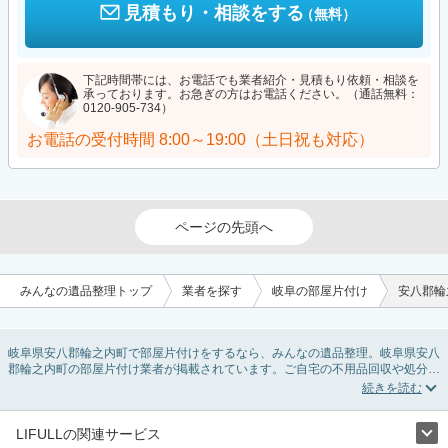
見積もり・相談をする
（無料）
下記時間帯には、お電話でも業者紹介・見積もり依頼・相談を
承っております。お急ぎの方はお電話ください。（通話無料：
0120-905-734）
お電話の受付時間
8:00～19:00（土日祝も対応）
ページの先頭へ
みんなの遺品整理トップ
業者を探す
岐阜の部屋片付け
安八郡輪
岐阜県安八郡輪之内町で部屋片付けをするなら、みんなの遺品整理。岐阜県安八
郡輪之内町の部屋片付け業者が掲載されています。ご自宅の不用品回収や処分品
の仕分け、貴重品の捜索などの依頼ができます。岐阜県安八郡輪之内町の部屋片
付けの料金相場情報だけで業者を決められない場合は、不用品の買取、ハウスク
リーニング、女性スタッフ対応など、希望のオプションサービスで絞り込み条件
を利用し検索してみましょう。部屋片付けはいつか着手しようと思っていると、
LIFULLの関連サービス