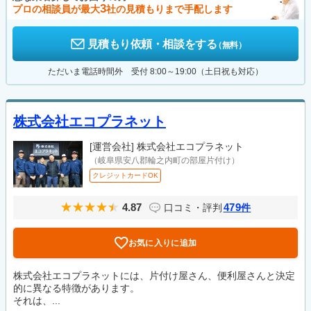
3
プロの相談員が最大
社の見積もりまで手配します
見積もり依頼・相談をする
（無料）
ただいま電話時間外 受付 8:00～19:00（土日祝も対応）
株式会社エコプラネット
[運営会社]
株式会社エコプラネット
（岐阜県安八郡輪之内町の部屋片付け）
クレジットカードOK
4.87
479
口コミ・評判
件
お気に入りに追加
株式会社エコプラネットには、片付け屋さん、便利屋さんと決定
的に異なる特徴があります。
それは、...