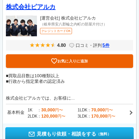
株式会社ピアルカ
[運営会社]
株式会社ピアルカ
（岐阜県安八郡輪之内町の部屋片付け）
クレジットカードOK
4.80
5
口コミ・評判
件
お気に入りに追加
■買取品目数は100種類以上
■行政から指定業者の認定済み
株式会社ピアルカでは、お客様に...
30,000
70,000
1K
円〜
1LDK
円〜
基本料金
120,000
170,000
2LDK
円〜
3LDK
円〜
見積もり依頼・相談をする
（無料）