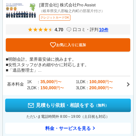
[運営会社]
株式会社Pro Assist
（岐阜県安八郡輪之内町の部屋片付け）
クレジットカードOK
4.70
10
口コミ・評判
件
お気に入りに追加
■明朗会計。業界最安値に挑みます。
■女性スタッフがきめ細やかに対応します。
■「遺品整理士」...
35,000
100,000
1K
円〜
1LDK
円〜
基本料金
150,000
200,000
2LDK
円〜
3LDK
円〜
見積もり依頼・相談をする
（無料）
ただいま電話時間外 8:00～19:00（土日祝も対応）
料金・サービスを見る