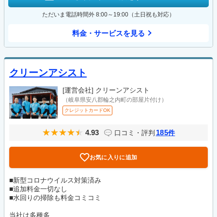
ただいま電話時間外 8:00～19:00（土日祝も対応）
料金・サービスを見る
クリーンアシスト
[運営会社]
クリーンアシスト
（岐阜県安八郡輪之内町の部屋片付け）
クレジットカードOK
4.93
185
口コミ・評判
件
お気に入りに追加
■新型コロナウイルス対策済み
■追加料金一切なし
■水回りの掃除も料金コミコミ
当社は多種多...