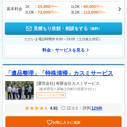
24,000
40,000
1K
円〜
1LDK
円〜
基本料金
72,000
112,000
2LDK
円〜
3LDK
円〜
見積もり依頼・相談をする
（無料）
ただいま電話時間外 8:00～19:00（土日祝も対応）
料金・サービスを見る
「遺品整理」「特殊清掃」カスミサービス
[運営会社]
有限会社カスミサービス
（岐阜県安八郡輪之内町の部屋片付け）
クレジットカードOK
4.91
129
口コミ・評判
件
お気に入りに追加