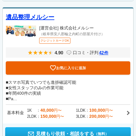
遺品整理メルシー
[運営会社]
株式会社メルシー
（岐阜県安八郡輪之内町の部屋片付け）
クレジットカードOK
4.90
42
口コミ・評判
件
お気に入りに追加
■スマホ写真でいつでも進捗確認可能
■女性スタッフのみの作業可能
■年間400件の実績
■Pa...
40,000
100,000
1K
円〜
1LDK
円〜
基本料金
150,000
200,000
2LDK
円〜
3LDK
円〜
見積もり依頼・相談をする
（無料）