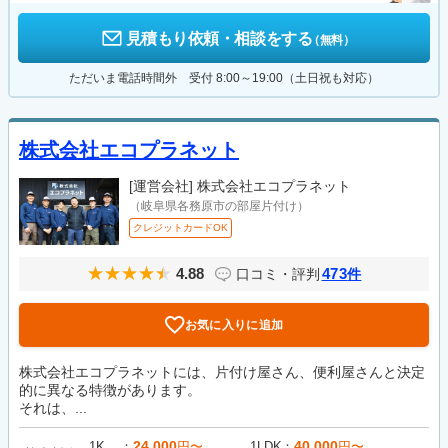
見積もり依頼・相談をする
（無料）
ただいま電話時間外 受付 8:00～19:00（土日祝も対応）
株式会社エコプラネット
[運営会社]
株式会社エコプラネット
（岐阜県各務原市の部屋片付け）
クレジットカードOK
4.88
473
口コミ・評判
件
お気に入りに追加
株式会社エコプラネットには、片付け屋さん、便利屋さんと決定
的に異なる特徴があります。
それは、...
24,000
40,000
1K
円〜
1LDK
円〜