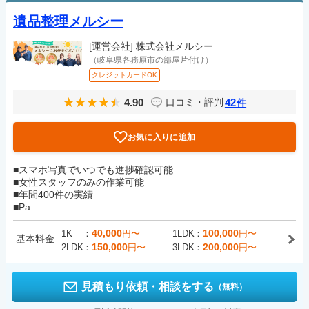
遺品整理メルシー
[運営会社]
株式会社メルシー
（岐阜県各務原市の部屋片付け）
クレジットカードOK
4.90
42
口コミ・評判
件
お気に入りに追加
■スマホ写真でいつでも進捗確認可能
■女性スタッフのみの作業可能
■年間400件の実績
■Pa...
40,000
100,000
1K
円〜
1LDK
円〜
基本料金
150,000
200,000
2LDK
円〜
3LDK
円〜
見積もり依頼・相談をする
（無料）