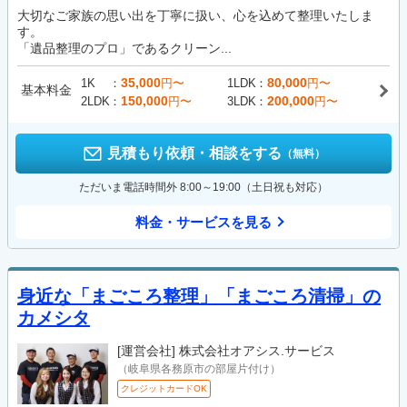
大切なご家族の思い出を丁寧に扱い、心を込めて整理いたしま
す。
「遺品整理のプロ」であるクリーン...
35,000
80,000
1K
円〜
1LDK
円〜
基本料金
150,000
200,000
2LDK
円〜
3LDK
円〜
見積もり依頼・相談をする
（無料）
ただいま電話時間外 8:00～19:00（土日祝も対応）
料金・サービスを見る
身近な「まごころ整理」「まごころ清掃」の
カメシタ
[運営会社]
株式会社オアシス.サービス
（岐阜県各務原市の部屋片付け）
クレジットカードOK