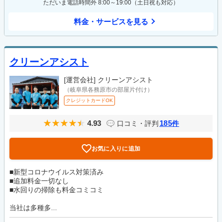
ただいま電話時間外 8:00～19:00（土日祝も対応）
料金・サービスを見る
クリーンアシスト
[運営会社]
クリーンアシスト
（岐阜県各務原市の部屋片付け）
クレジットカードOK
4.93
185
口コミ・評判
件
お気に入りに追加
■新型コロナウイルス対策済み
■追加料金一切なし
■水回りの掃除も料金コミコミ
当社は多種多...