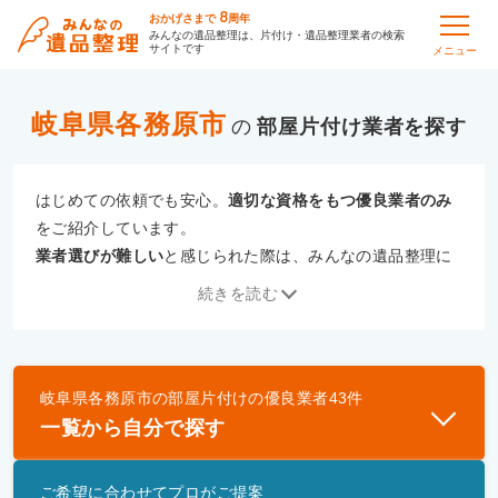
8
おかげさまで
周年
みんなの遺品整理は、片付け・遺品整理業者の検索
サイトです
メニュー
岐阜県各務原市
の
部屋片付け
はじめての依頼でも安心。
適切な資格をもつ優良業者のみ
をご紹介しています。
業者選びが難しい
と感じられた際は、みんなの遺品整理に
ご相談ください。
続きを読む
専門の相談員が、
あなたにぴったりな業者をご提案
いたし
ます。
岐阜県各務原市
の
部屋片付け
の優良業者
43
件
優良業者とは
一覧から自分で探す
一般財団法人遺品整理認定協会、および一般社団法
人事件現場特殊清掃センターと提携し、「遺品整理
ご希望に合わせてプロがご提案
士」資格を持つ事業者のみ掲載しています。