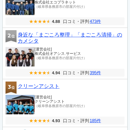
株式会社エコプラネット
（岐阜県各務原市の部屋片付け）
口コミ・評判
473件
4.88
身近な「まごころ整理」「まごころ清掃」の
2
位
カメシタ
[運営会社]
株式会社オアシス.サービス
（岐阜県各務原市の部屋片付け）
口コミ・評判
395件
4.94
クリーンアシスト
3
位
[運営会社]
クリーンアシスト
（岐阜県各務原市の部屋片付け）
口コミ・評判
185件
4.93