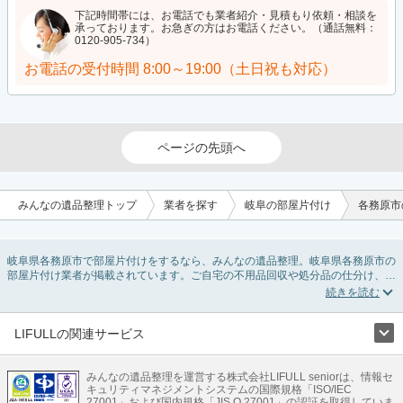
下記時間帯には、お電話でも業者紹介・見積もり依頼・相談を
承っております。お急ぎの方はお電話ください。（通話無料：
0120-905-734）
お電話の受付時間
8:00～19:00（土日祝も対応）
ページの先頭へ
みんなの遺品整理トップ
業者を探す
岐阜の部屋片付け
各務原市
岐阜県各務原市で部屋片付けをするなら、みんなの遺品整理。岐阜県各務原市の
部屋片付け業者が掲載されています。ご自宅の不用品回収や処分品の仕分け、貴
重品の捜索などの依頼ができます。岐阜県各務原市の部屋片付けの料金相場情報
だけで業者を決められない場合は、不用品の買取、ハウスクリーニング、女性ス
タッフ対応など、希望のオプションサービスで絞り込み条件を利用し検索してみ
ましょう。部屋片付けはいつか着手しようと思っていると、ついつい後回しにな
LIFULLの関連サービス
ってしまいますが、不用品だと思っていたものに思わぬ買取額が付いていること
LIFULLのサービス
もあります。
ご自分で無理なくできる片付け方法やご実家の片付けノウハウもお届けしていま
みんなの遺品整理を運営する株式会社LIFULL seniorは、情報セ
不動産・住宅
引越し
老人ホーム
地方創生
ママの就労支援
キュリティマネジメントシステムの国際規格「ISO/IEC
すので、ぜひあわせてご覧ください。
不動産クラウドファンディング
遺品整理
老後の暮らし情報
27001」および国内規格「JIS Q 27001」の認証を取得していま