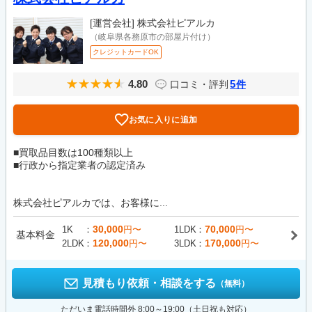
[運営会社]
株式会社ピアルカ
（岐阜県各務原市の部屋片付け）
クレジットカードOK
4.80
5
口コミ・評判
件
お気に入りに追加
■買取品目数は100種類以上
■行政から指定業者の認定済み
株式会社ピアルカでは、お客様に...
30,000
70,000
1K
円〜
1LDK
円〜
基本料金
120,000
170,000
2LDK
円〜
3LDK
円〜
見積もり依頼・相談をする
（無料）
ただいま電話時間外 8:00～19:00（土日祝も対応）