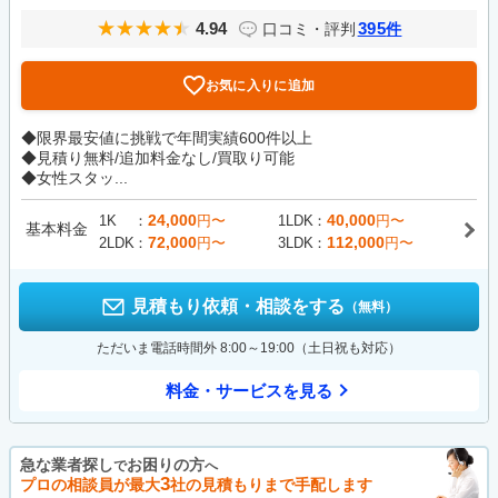
4.94
395
口コミ・評判
件
お気に入りに追加
◆限界最安値に挑戦で年間実績600件以上
◆見積り無料/追加料金なし/買取り可能
◆女性スタッ...
24,000
40,000
1K
円〜
1LDK
円〜
基本料金
72,000
112,000
2LDK
円〜
3LDK
円〜
見積もり依頼・相談をする
（無料）
ただいま電話時間外 8:00～19:00（土日祝も対応）
料金・サービスを見る
急な業者探し
お困りの方
で
へ
3
プロの相談員が最大
社の見積もりまで手配します