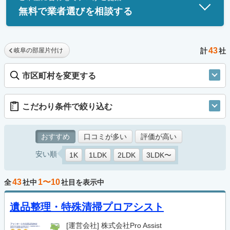
無料で業者選びを相談する
43
岐阜の部屋片付け
計
社
市区町村を変更する
こだわり条件で絞り込む
おすすめ
口コミが多い
評価が高い
安い順
1K
1LDK
2LDK
3LDK〜
43
1〜10
全
社中
社目を表示中
遺品整理・特殊清掃プロアシスト
[運営会社]
株式会社Pro Assist