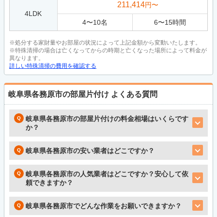
211,414
円〜
4LDK
4
〜
10
名
6
〜
15
時間
※処分する家財量やお部屋の状況によって上記金額から変動いたします。
※特殊清掃の場合は亡くなってからの時期と亡くなった場所によって料金が
異なります。
詳しい特殊清掃の費用を確認する
岐阜県各務原市の部屋片付け
よくある質問
岐阜県各務原市の部屋片付けの料金相場はいくらです
か？
岐阜県各務原市の安い業者はどこですか？
岐阜県各務原市の人気業者はどこですか？安心して依
頼できますか？
岐阜県各務原市でどんな作業をお願いできますか？