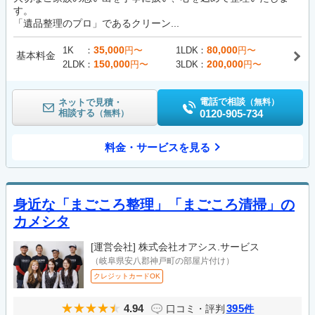
す。
「遺品整理のプロ」であるクリーン...
35,000
80,000
1K
円〜
1LDK
円〜
基本料金
150,000
200,000
2LDK
円〜
3LDK
円〜
電話で相談
ネットで見積・
（無料）
相談する
0120-905-734
（無料）
料金・サービスを見る
身近な「まごころ整理」「まごころ清掃」の
カメシタ
[運営会社]
株式会社オアシス.サービス
（岐阜県安八郡神戸町の部屋片付け）
クレジットカードOK
4.94
395
口コミ・評判
件