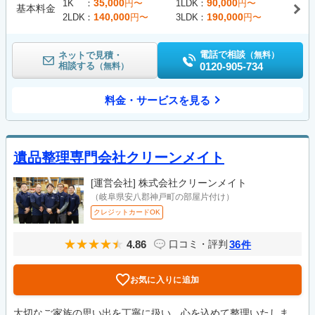
35,000
90,000
1K
円〜
1LDK
円〜
基本料金
140,000
190,000
2LDK
円〜
3LDK
円〜
電話で相談
ネットで見積・
（無料）
相談する
0120-905-734
（無料）
料金・サービスを見る
遺品整理専門会社クリーンメイト
[運営会社]
株式会社クリーンメイト
（岐阜県安八郡神戸町の部屋片付け）
クレジットカードOK
4.86
36
口コミ・評判
件
お気に入りに追加
大切なご家族の思い出を丁寧に扱い、心を込めて整理いたしま