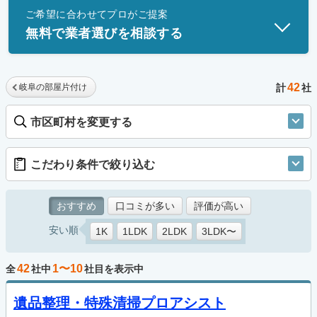
ご希望に合わせてプロがご提案
士」資格を持つ事業者のみ掲載しています。
無料で業者選びを相談する
42
岐阜の部屋片付け
計
社
市区町村を変更する
こだわり条件で絞り込む
おすすめ
口コミが多い
評価が高い
安い順
1K
1LDK
2LDK
3LDK〜
42
1〜10
全
社中
社目を表示中
遺品整理・特殊清掃プロアシスト