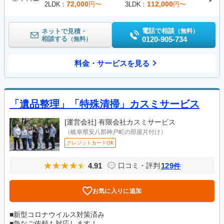
72,000
112,000
2LDK
円〜
3LDK
円〜
電話で相談
ネットで見積・
（無料）
相談する
0120-905-734
（無料）
料金・サービスを見る
「遺品整理」「特殊清掃」カスミサービス
[運営会社]
有限会社カスミサービス
（岐阜県安八郡神戸町の部屋片付け）
クレジットカードOK
4.91
129
口コミ・評判
件
お気に入りに追加
■新型コロナウイルス対策済み
■急なご依頼も対応します！