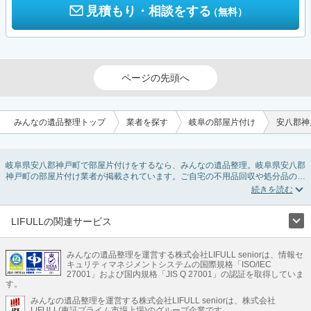
見積もり・相談をする
（無料）
ページの先頭へ
みんなの遺品整理トップ
業者を探す
岐阜の部屋片付け
安八郡神
岐阜県安八郡神戸町で部屋片付けをするなら、みんなの遺品整理。岐阜県安八郡
神戸町の部屋片付け業者が掲載されています。ご自宅の不用品回収や処分品の仕
分け、貴重品の捜索などの依頼ができます。岐阜県安八郡神戸町の部屋片付けの
料金相場情報だけで業者を決められない場合は、不用品の買取、ハウスクリーニ
ング、女性スタッフ対応など、希望のオプションサービスで絞り込み条件を利用
し検索してみましょう。部屋片付けはいつか着手しようと思っていると、ついつ
LIFULLの関連サービス
い後回しになってしまいますが、不用品だと思っていたものに思わぬ買取額が付
LIFULLのサービス
いていることもあります。
ご自分で無理なくできる片付け方法やご実家の片付けノウハウもお届けしていま
みんなの遺品整理を運営する株式会社LIFULL seniorは、情報セ
不動産・住宅
引越し
老人ホーム
地方創生
ママの就労支援
キュリティマネジメントシステムの国際規格「ISO/IEC
すので、ぜひあわせてご覧ください。
不動産クラウドファンディング
遺品整理
老後の暮らし情報
27001」および国内規格「JIS Q 27001」の認証を取得していま
農業技術
す。
みんなの遺品整理を運営する株式会社LIFULL seniorは、株式会社
LIFULL HOME'Sのサービス
LIFULL(東証プライム市場上場)のグループ企業です。