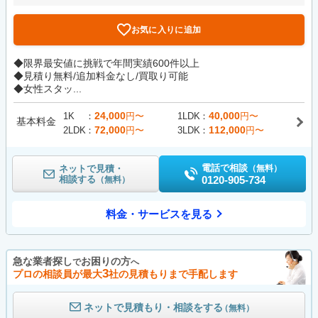
お気に入りに追加
◆限界最安値に挑戦で年間実績600件以上
◆見積り無料/追加料金なし/買取り可能
◆女性スタッ...
24,000
40,000
1K
円〜
1LDK
円〜
基本料金
72,000
112,000
2LDK
円〜
3LDK
円〜
電話で相談
ネットで見積・
（無料）
相談する
0120-905-734
（無料）
料金・サービスを見る
急な業者探し
お困りの方
で
へ
3
プロの相談員が最大
社の見積もりまで手配します
ネットで見積もり・相談をする
（無料）