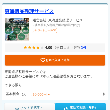
東海遺品整理サービス
[運営会社]
東海遺品整理サービス
（岐阜県安八郡神戸町の部屋片付け）
クレジットカードOK
4.00
1
口コミ・評判
件
お気に入りに追加
東海遺品整理サービスでは、
ご遺族様のご要望に寄り添った遺品整理をおこないます。
できる限り...
基本料金
35,000
1K
円〜
電話で相談
ネットで見積・
（無料）