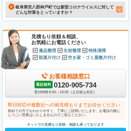
岐阜県安八郡神戸町では新型コロナウイルスに対して
どんな対策をとっていますか？
見積もり依頼＆相談、
お気軽にお電話ください
遺品整理
生前整理
特殊清掃
部屋片付け
空き家・ゴミ屋敷片付け
お客様相談窓口
0120-905-734
通話無料
受付時間 8:00～19:00（土日祝も対応）
即日対応や複数社への相見積もりまでお任せください
初めての方でもわかりやすく、丁寧にご説明いたします。お電話の後に
しつこい営業はいたしませんのでご安心ください。
ネットでの見積もり依頼・相談も承っております