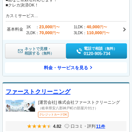
■クレカ決済OK！
カスミサービス...
23,000
40,000
1K
円〜
1LDK
円〜
基本料金
70,000
110,000
2LDK
円〜
3LDK
円〜
電話で相談
ネットで見積・
（無料）
相談する
0120-905-734
（無料）
料金・サービスを見る
ファーストクリーニング
[運営会社]
株式会社ファーストクリーニング
（岐阜県安八郡神戸町の部屋片付け）
クレジットカードOK
4.82
11
口コミ・評判
件