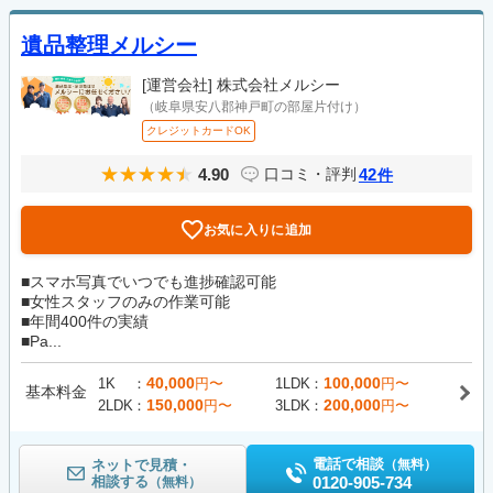
遺品整理メルシー
[運営会社]
株式会社メルシー
（岐阜県安八郡神戸町の部屋片付け）
クレジットカードOK
4.90
42
口コミ・評判
件
お気に入りに追加
■スマホ写真でいつでも進捗確認可能
■女性スタッフのみの作業可能
■年間400件の実績
■Pa...
40,000
100,000
1K
円〜
1LDK
円〜
基本料金
150,000
200,000
2LDK
円〜
3LDK
円〜
電話で相談
ネットで見積・
（無料）
相談する
0120-905-734
（無料）