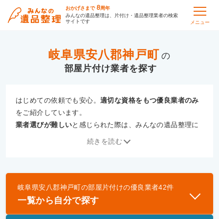
8
おかげさまで
周年
みんなの遺品整理は、片付け・遺品整理業者の検索
サイトです
メニュー
岐阜県安八郡神戸町
の
部屋片付け
はじめての依頼でも安心。
適切な資格をもつ優良業者のみ
をご紹介しています。
業者選びが難しい
と感じられた際は、みんなの遺品整理に
ご相談ください。
続きを読む
専門の相談員が、
あなたにぴったりな業者をご提案
いたし
ます。
岐阜県安八郡神戸町
の
部屋片付け
の優良業者
42
件
優良業者とは
一覧から自分で探す
一般財団法人遺品整理認定協会、および一般社団法
人事件現場特殊清掃センターと提携し、「遺品整理