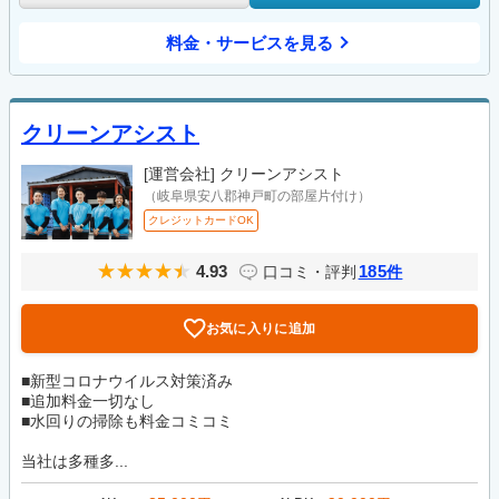
料金・サービスを見る
クリーンアシスト
[運営会社]
クリーンアシスト
（岐阜県安八郡神戸町の部屋片付け）
クレジットカードOK
4.93
185
口コミ・評判
件
お気に入りに追加
■新型コロナウイルス対策済み
■追加料金一切なし
■水回りの掃除も料金コミコミ
当社は多種多...