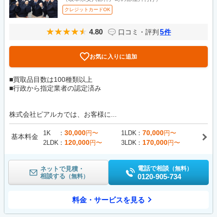
クレジットカードOK
4.80
5
口コミ・評判
件
お気に入りに追加
■買取品目数は100種類以上
■行政から指定業者の認定済み
株式会社ピアルカでは、お客様に...
30,000
70,000
1K
円〜
1LDK
円〜
基本料金
120,000
170,000
2LDK
円〜
3LDK
円〜
電話で相談
ネットで見積・
（無料）
相談する
0120-905-734
（無料）
料金・サービスを見る