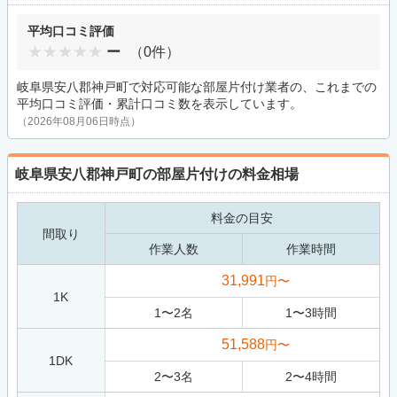
平均口コミ評価
ー
（0件）
岐阜県安八郡神戸町で対応可能な部屋片付け業者の、これまでの
平均口コミ評価・累計口コミ数を表示しています。
（2026年08月06日時点）
岐阜県安八郡神戸町の部屋片付けの料金相場
料金の目安
間取り
作業人数
作業時間
31,991
円〜
1K
1
〜
2
名
1
〜
3
時間
51,588
円〜
1DK
2
〜
3
名
2
〜
4
時間