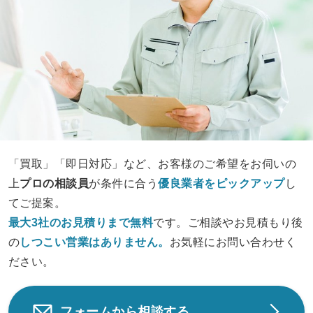
「買取」「即日対応」など、お客様のご希望をお伺いの
上
プロの相談員
が条件に合う
優良業者をピックアップ
し
てご提案。
最大3社のお見積りまで無料
です。ご相談やお見積もり後
の
しつこい営業は
ありません。
お気軽にお問い合わせく
ださい。
フォームから相談する