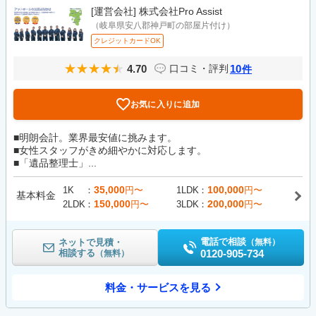
[運営会社]
株式会社Pro Assist
（岐阜県安八郡神戸町の部屋片付け）
クレジットカードOK
4.70
10
口コミ・評判
件
お気に入りに追加
■明朗会計。業界最安値に挑みます。
■女性スタッフがきめ細やかに対応します。
■「遺品整理士」...
35,000
100,000
1K
円〜
1LDK
円〜
基本料金
150,000
200,000
2LDK
円〜
3LDK
円〜
電話で相談
ネットで見積・
（無料）
相談する
0120-905-734
（無料）
料金・サービスを見る