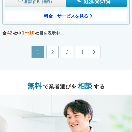
相談する
0120-905-734
（無料）
料金・サービスを見る
42
1〜10
全
社中
社目を表示中
1
2
3
4
無料
相談
で業者選びを
する