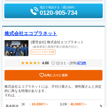
電話で相談する（通話無料）
0120-905-734
株式会社エコプラネット
[運営会社]
株式会社エコプラネット
（岐阜県安八郡神戸町の部屋片付け）
クレジットカードOK
4.88
473
口コミ・評判
件
お気に入りに追加
株式会社エコプラネットには、片付け屋さん、便利屋さんと決定
的に異なる特徴があります。
それは、...
24,000
40,000
1K
円〜
1LDK
円〜
基本料金