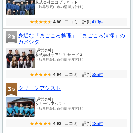
株式会社エコプラネット
（岐阜県高山市の部屋片付け）
口コミ・評判
473件
4.88
身近な「まごころ整理」「まごころ清掃」の
2
位
カメシタ
[運営会社]
株式会社オアシス.サービス
（岐阜県高山市の部屋片付け）
口コミ・評判
395件
4.94
クリーンアシスト
3
位
[運営会社]
クリーンアシスト
（岐阜県高山市の部屋片付け）
口コミ・評判
185件
4.93