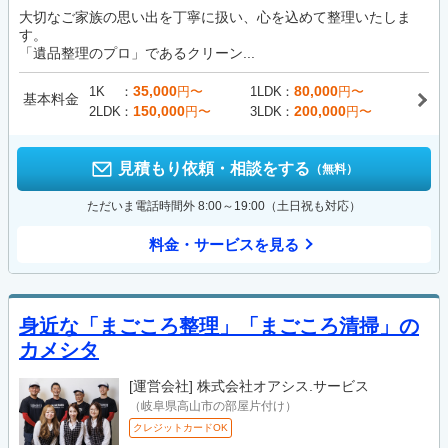
大切なご家族の思い出を丁寧に扱い、心を込めて整理いたしま
す。
「遺品整理のプロ」であるクリーン...
35,000
80,000
1K
円〜
1LDK
円〜
基本料金
150,000
200,000
2LDK
円〜
3LDK
円〜
見積もり依頼・相談をする
（無料）
ただいま電話時間外 8:00～19:00（土日祝も対応）
料金・サービスを見る
身近な「まごころ整理」「まごころ清掃」の
カメシタ
[運営会社]
株式会社オアシス.サービス
（岐阜県高山市の部屋片付け）
クレジットカードOK