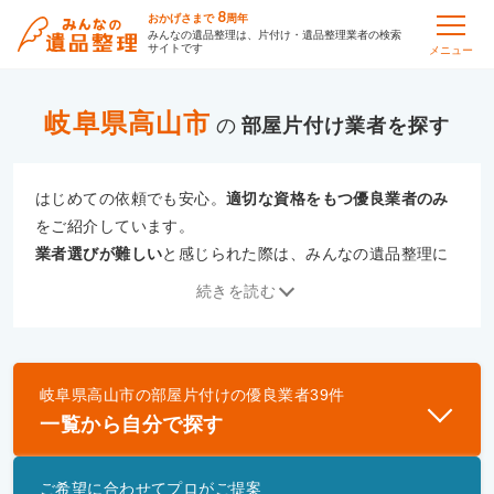
8
おかげさまで
周年
みんなの遺品整理は、片付け・遺品整理業者の検索
サイトです
メニュー
岐阜県高山市
の
部屋片付け
はじめての依頼でも安心。
適切な資格をもつ優良業者のみ
をご紹介しています。
業者選びが難しい
と感じられた際は、みんなの遺品整理に
ご相談ください。
続きを読む
専門の相談員が、
あなたにぴったりな業者をご提案
いたし
ます。
岐阜県高山市
の
部屋片付け
の優良業者
39
件
優良業者とは
一覧から自分で探す
一般財団法人遺品整理認定協会、および一般社団法
人事件現場特殊清掃センターと提携し、「遺品整理
ご希望に合わせてプロがご提案
士」資格を持つ事業者のみ掲載しています。