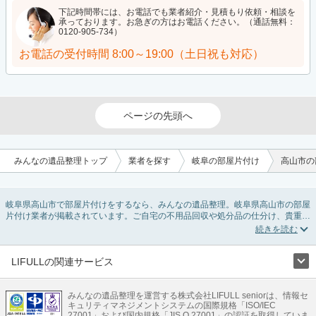
下記時間帯には、お電話でも業者紹介・見積もり依頼・相談を
承っております。お急ぎの方はお電話ください。（通話無料：
0120-905-734）
お電話の受付時間
8:00～19:00（土日祝も対応）
ページの先頭へ
みんなの遺品整理トップ
業者を探す
岐阜の部屋片付け
高山市の
岐阜県高山市で部屋片付けをするなら、みんなの遺品整理。岐阜県高山市の部屋
片付け業者が掲載されています。ご自宅の不用品回収や処分品の仕分け、貴重品
の捜索などの依頼ができます。岐阜県高山市の部屋片付けの料金相場情報だけで
業者を決められない場合は、不用品の買取、ハウスクリーニング、女性スタッフ
対応など、希望のオプションサービスで絞り込み条件を利用し検索してみましょ
う。部屋片付けはいつか着手しようと思っていると、ついつい後回しになってし
LIFULLの関連サービス
まいますが、不用品だと思っていたものに思わぬ買取額が付いていることもあり
LIFULLのサービス
ます。
ご自分で無理なくできる片付け方法やご実家の片付けノウハウもお届けしていま
みんなの遺品整理を運営する株式会社LIFULL seniorは、情報セ
不動産・住宅
引越し
老人ホーム
地方創生
ママの就労支援
キュリティマネジメントシステムの国際規格「ISO/IEC
すので、ぜひあわせてご覧ください。
不動産クラウドファンディング
遺品整理
老後の暮らし情報
27001」および国内規格「JIS Q 27001」の認証を取得していま