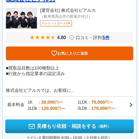
[運営会社]
株式会社ピアルカ
（岐阜県高山市の部屋片付け）
クレジットカードOK
4.80
5
口コミ・評判
件
お気に入りに追加
■買取品目数は100種類以上
■行政から指定業者の認定済み
株式会社ピアルカでは、お客様に...
30,000
70,000
1K
円〜
1LDK
円〜
基本料金
120,000
170,000
2LDK
円〜
3LDK
円〜
見積もり依頼・相談をする
（無料）
ただいま電話時間外 8:00～19:00（土日祝も対応）