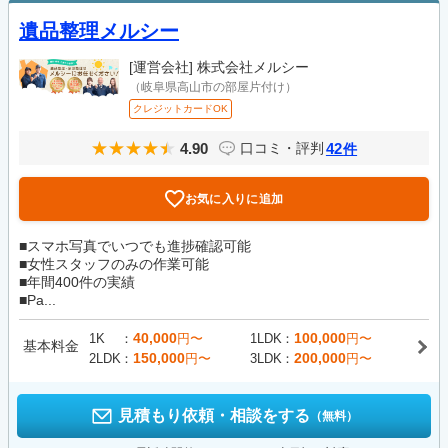
遺品整理メルシー
[運営会社]
株式会社メルシー
（岐阜県高山市の部屋片付け）
クレジットカードOK
4.90
42
口コミ・評判
件
お気に入りに追加
■スマホ写真でいつでも進捗確認可能
■女性スタッフのみの作業可能
■年間400件の実績
■Pa...
40,000
100,000
1K
円〜
1LDK
円〜
基本料金
150,000
200,000
2LDK
円〜
3LDK
円〜
見積もり依頼・相談をする
（無料）