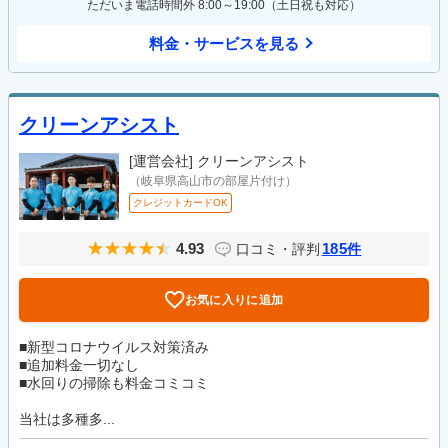
ただいま電話時間外 8:00～19:00（土日祝も対応）
料金・サービスを見る
クリーンアシスト
[運営会社]
クリーンアシスト
（岐阜県高山市の部屋片付け）
クレジットカードOK
4.93
185
口コミ・評判
件
お気に入りに追加
■新型コロナウイルス対策済み
■追加料金一切なし
■水回りの掃除も料金コミコミ
当社は多種多...