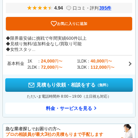
4.94
395
口コミ・評判
件
お気に入りに追加
◆限界最安値に挑戦で年間実績600件以上
◆見積り無料/追加料金なし/買取り可能
◆女性スタッ...
24,000
40,000
1K
円〜
1LDK
円〜
基本料金
72,000
112,000
2LDK
円〜
3LDK
円〜
見積もり依頼・相談をする
（無料）
ただいま電話時間外 8:00～19:00（土日祝も対応）
料金・サービスを見る
急な業者探し
お困りの方
で
へ
3
プロの相談員が最大
社の見積もりまで手配します