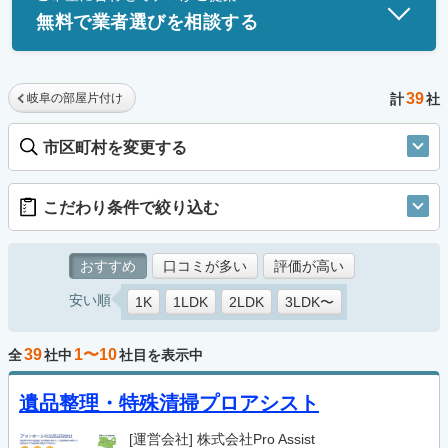
無料で業者選びを相談する
39
岐阜の部屋片付け
計
社
市区町村を変更する
こだわり条件で絞り込む
おすすめ
口コミが多い
評価が高い
安い順
1K
1LDK
2LDK
3LDK〜
39
1〜10
全
社中
社目を表示中
遺品整理・特殊清掃プロアシスト
[運営会社]
株式会社Pro Assist