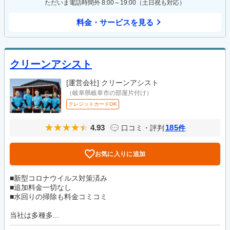
ただいま電話時間外 8:00～19:00（土日祝も対応）
料金・サービスを見る
クリーンアシスト
[運営会社]
クリーンアシスト
（岐阜県岐阜市の部屋片付け）
クレジットカードOK
4.93
185
口コミ・評判
件
お気に入りに追加
■新型コロナウイルス対策済み
■追加料金一切なし
■水回りの掃除も料金コミコミ
当社は多種多...