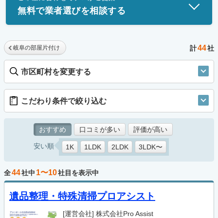
無料で業者選びを相談する
44
岐阜の部屋片付け
計
社
市区町村を変更する
こだわり条件で絞り込む
おすすめ
口コミが多い
評価が高い
安い順
1K
1LDK
2LDK
3LDK〜
44
1〜10
全
社中
社目を表示中
遺品整理・特殊清掃プロアシスト
[運営会社]
株式会社Pro Assist