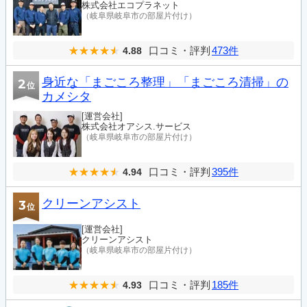
株式会社エコプラネット
（岐阜県岐阜市の部屋片付け）
口コミ・評判
473件
4.88
身近な「まごころ整理」「まごころ清掃」の
2
位
カメシタ
[運営会社]
株式会社オアシス.サービス
（岐阜県岐阜市の部屋片付け）
口コミ・評判
395件
4.94
クリーンアシスト
3
位
[運営会社]
クリーンアシスト
（岐阜県岐阜市の部屋片付け）
口コミ・評判
185件
4.93