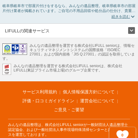
岐阜県岐阜市で部屋片付けをするなら、みんなの遺品整理。岐阜県岐阜市の部屋
片付け業者が掲載されています。ご自宅の不用品回収や処分品の仕分け、貴重品
の捜索などの依頼ができます。岐阜県岐阜市の部屋片付けの料金相場情報だけで
業者を決められない場合は、不用品の買取、ハウスクリーニング、女性スタッフ
対応など、希望のオプションサービスで絞り込み条件を利用し検索してみましょ
う。部屋片付けはいつか着手しようと思っていると、ついつい後回しになってし
LIFULLの関連サービス
まいますが、不用品だと思っていたものに思わぬ買取額が付いていることもあり
LIFULLのサービス
ます。
ご自分で無理なくできる片付け方法やご実家の片付けノウハウもお届けしていま
みんなの遺品整理を運営する株式会社LIFULL seniorは、情報セ
不動産・住宅
引越し
老人ホーム
地方創生
ママの就労支援
キュリティマネジメントシステムの国際規格「ISO/IEC
すので、ぜひあわせてご覧ください。
不動産クラウドファンディング
遺品整理
老後の暮らし情報
27001」および国内規格「JIS Q 27001」の認証を取得していま
農業技術
す。
みんなの遺品整理を運営する株式会社LIFULL seniorは、株式会社
LIFULL HOME'Sのサービス
LIFULL(東証プライム市場上場)のグループ企業です。
不動産・住宅
マンション
一戸建て
注文住宅
リノベーション
不動産査定
マンション専門売却査定
不動産投資
アドバイザー
住まいの窓口
住宅ローン
住まいインデックス
プライスマップ
不動産アーカイブ
空き家バンク
家賃相場
不動産会社
まちむすび
サービス利用規約
個人情報保護方針について
不動産用語集
住まいのお役立ち情報
LIFULL HOME'S PRESS
DIY Mag
アプリ
不動産データ
不動産転職
評価・口コミガイドライン
運営会社について
ご意見・ご要望
みんなの遺品整理は、株式会社LIFULL seniorが一般財団法人遺品整理士
認定協会、および一般社団法人事件現場特殊清掃センターと共同でサービ
スを運営しております。
0