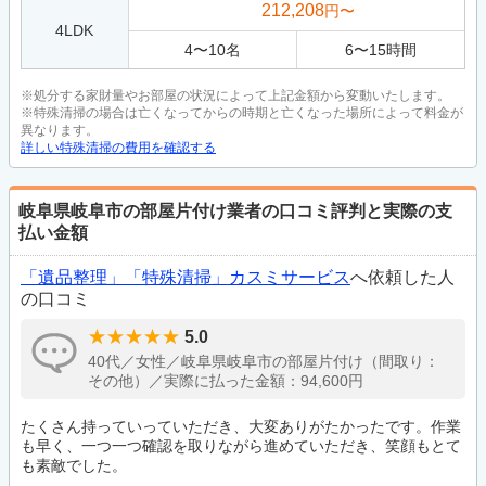
212,208
円〜
4LDK
4
〜
10
名
6
〜
15
時間
※処分する家財量やお部屋の状況によって上記金額から変動いたします。
※特殊清掃の場合は亡くなってからの時期と亡くなった場所によって料金が
異なります。
詳しい特殊清掃の費用を確認する
岐阜県岐阜市の部屋片付け業者の口コミ評判と実際の支
払い金額
「遺品整理」「特殊清掃」カスミサービス
へ依頼した人
の口コミ
5.0
40代／女性／岐阜県岐阜市の部屋片付け（間取り：
その他）／実際に払った金額：94,600円
たくさん持っていっていただき、大変ありがたかったです。作業
も早く、一つ一つ確認を取りながら進めていただき、笑顔もとて
も素敵でした。