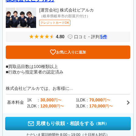
[運営会社]
株式会社ピアルカ
（岐阜県岐阜市の部屋片付け）
クレジットカードOK
4.80
5
口コミ・評判
件
お気に入りに追加
■買取品目数は100種類以上
■行政から指定業者の認定済み
株式会社ピアルカでは、お客様に...
30,000
70,000
1K
円〜
1LDK
円〜
基本料金
120,000
170,000
2LDK
円〜
3LDK
円〜
見積もり依頼・相談をする
（無料）
ただいま電話時間外 8:00～19:00（土日祝も対応）