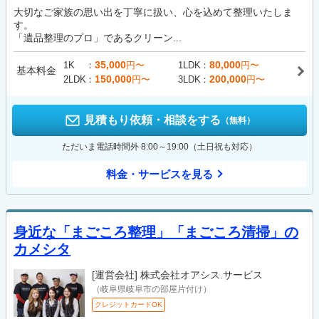
大切なご家族の思い出を丁寧に扱い、心を込めて整理いたしま
す。
「遺品整理のプロ」であるクリーン...
35,000
80,000
1K
円〜
1LDK
円〜
基本料金
150,000
200,000
2LDK
円〜
3LDK
円〜
見積もり依頼・相談をする
（無料）
ただいま電話時間外 8:00～19:00（土日祝も対応）
料金・サービスを見る
身近な「まごころ整理」「まごころ清掃」の
カメシタ
[運営会社]
株式会社オアシス.サービス
（岐阜県岐阜市の部屋片付け）
クレジットカードOK