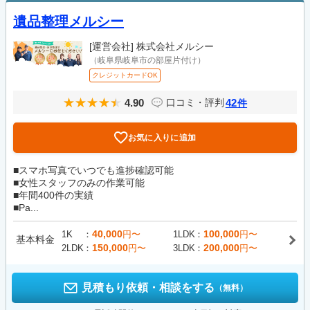
遺品整理メルシー
[運営会社]
株式会社メルシー
（岐阜県岐阜市の部屋片付け）
クレジットカードOK
4.90
42
口コミ・評判
件
お気に入りに追加
■スマホ写真でいつでも進捗確認可能
■女性スタッフのみの作業可能
■年間400件の実績
■Pa...
40,000
100,000
1K
円〜
1LDK
円〜
基本料金
150,000
200,000
2LDK
円〜
3LDK
円〜
見積もり依頼・相談をする
（無料）