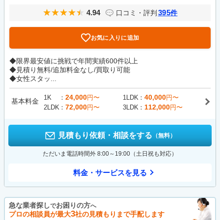
4.94
395
口コミ・評判
件
お気に入りに追加
◆限界最安値に挑戦で年間実績600件以上
◆見積り無料/追加料金なし/買取り可能
◆女性スタッ...
24,000
40,000
1K
円〜
1LDK
円〜
基本料金
72,000
112,000
2LDK
円〜
3LDK
円〜
見積もり依頼・相談をする
（無料）
ただいま電話時間外 8:00～19:00（土日祝も対応）
料金・サービスを見る
急な業者探し
お困りの方
で
へ
3
プロの相談員が最大
社の見積もりまで手配します