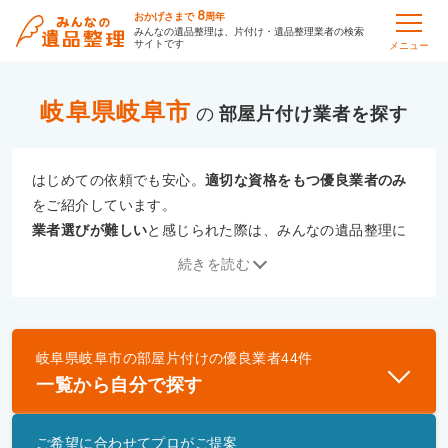
8
おかげさまで
周年
みんなの遺品整理は、片付け・遺品整理業者の検索
サイトです
メニュー
岐阜県岐阜市
の
部屋片付け
はじめての依頼でも安心。
適切な資格をもつ優良業者のみ
をご紹介しています。
業者選びが難しい
と感じられた際は、みんなの遺品整理に
ご相談ください。
続きを読む
専門の相談員が、
あなたにぴったりな業者をご提案
いたし
ます。
岐阜県岐阜市
の
部屋片付け
の優良業者
44
件
優良業者とは
一覧から自分で探す
一般財団法人遺品整理認定協会、および一般社団法
人事件現場特殊清掃センターと提携し、「遺品整理
ご希望に合わせてプロがご提案
士」資格を持つ事業者のみ掲載しています。