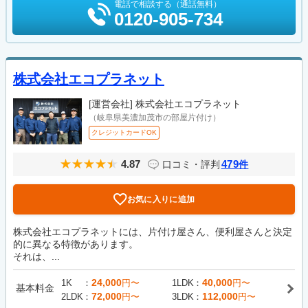
電話で相談する（通話無料）
0120-905-734
株式会社エコプラネット
[運営会社]
株式会社エコプラネット
（岐阜県美濃加茂市の部屋片付け）
クレジットカードOK
4.87
479
口コミ・評判
件
お気に入りに追加
株式会社エコプラネットには、片付け屋さん、便利屋さんと決定
的に異なる特徴があります。
それは、...
24,000
40,000
1K
円〜
1LDK
円〜
基本料金
72,000
112,000
2LDK
円〜
3LDK
円〜