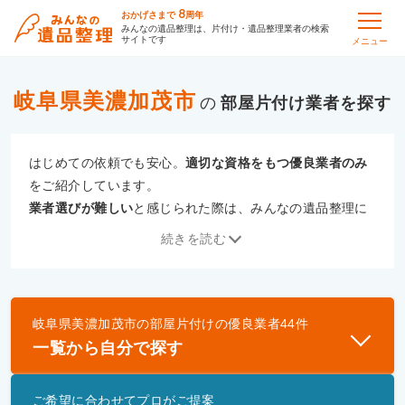
8
おかげさまで
周年
みんなの遺品整理は、片付け・遺品整理業者の検索
サイトです
メニュー
岐阜県美濃加茂市
の
部屋片付け
はじめての依頼でも安心。
適切な資格をもつ優良業者のみ
をご紹介しています。
業者選びが難しい
と感じられた際は、みんなの遺品整理に
ご相談ください。
続きを読む
専門の相談員が、
あなたにぴったりな業者をご提案
いたし
ます。
岐阜県美濃加茂市
の
部屋片付け
の優良業者
44
件
優良業者とは
一覧から自分で探す
一般財団法人遺品整理認定協会、および一般社団法
人事件現場特殊清掃センターと提携し、「遺品整理
ご希望に合わせてプロがご提案
士」資格を持つ事業者のみ掲載しています。