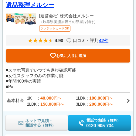
遺品整理メルシー
[運営会社]
株式会社メルシー
（岐阜県美濃加茂市の部屋片付け）
クレジットカードOK
4.90
42
口コミ・評判
件
お気に入りに追加
■スマホ写真でいつでも進捗確認可能
■女性スタッフのみの作業可能
■年間400件の実績
■Pa...
40,000
100,000
1K
円〜
1LDK
円〜
基本料金
150,000
200,000
2LDK
円〜
3LDK
円〜
電話で相談
ネットで見積・
（無料）
相談する
0120-905-734
（無料）