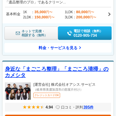
「遺品整理のプロ」であるクリーン...
35,000
80,000
1K
円〜
1LDK
円〜
基本料金
150,000
200,000
2LDK
円〜
3LDK
円〜
電話で相談
ネットで見積・
（無料）
相談する
0120-905-734
（無料）
料金・サービスを見る
身近な「まごころ整理」「まごころ清掃」の
カメシタ
[運営会社]
株式会社オアシス.サービス
（岐阜県美濃加茂市の部屋片付け）
クレジットカードOK
4.94
395
口コミ・評判
件