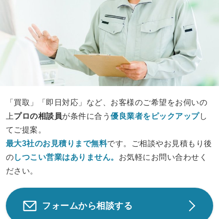
「買取」「即日対応」など、お客様のご希望をお伺いの
上
プロの相談員
が条件に合う
優良業者をピックアップ
し
てご提案。
最大3社のお見積りまで無料
です。ご相談やお見積もり後
の
しつこい営業は
ありません。
お気軽にお問い合わせく
ださい。
フォームから相談する