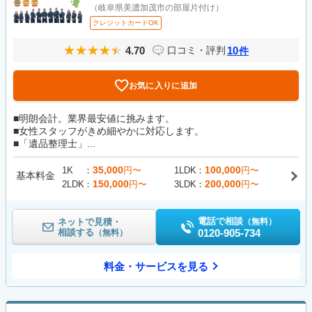
（岐阜県美濃加茂市の部屋片付け）
クレジットカードOK
4.70
10
口コミ・評判
件
お気に入りに追加
■明朗会計。業界最安値に挑みます。
■女性スタッフがきめ細やかに対応します。
■「遺品整理士」...
35,000
100,000
1K
円〜
1LDK
円〜
基本料金
150,000
200,000
2LDK
円〜
3LDK
円〜
電話で相談
ネットで見積・
（無料）
相談する
0120-905-734
（無料）
料金・サービスを見る