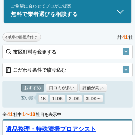
ご希望に合わせてプロがご提案
士」資格を持つ事業者のみ掲載しています。
無料で業者選びを相談する
41
岐阜の部屋片付け
計
社
市区町村を変更する
こだわり条件で絞り込む
おすすめ
口コミが多い
評価が高い
安い順
1K
1LDK
2LDK
3LDK〜
41
1〜10
全
社中
社目を表示中
遺品整理・特殊清掃プロアシスト