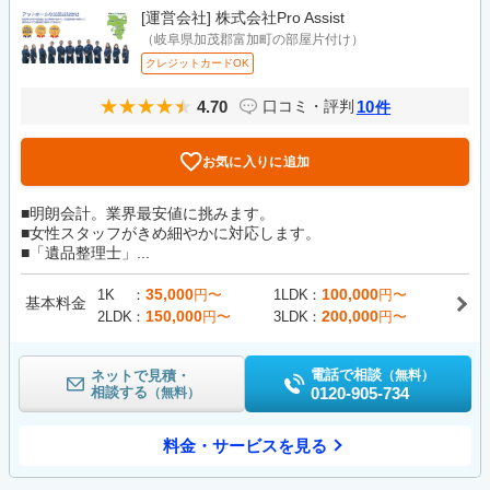
[運営会社]
株式会社Pro Assist
（岐阜県加茂郡富加町の部屋片付け）
クレジットカードOK
4.70
10
口コミ・評判
件
お気に入りに追加
■明朗会計。業界最安値に挑みます。
■女性スタッフがきめ細やかに対応します。
■「遺品整理士」...
35,000
100,000
1K
円〜
1LDK
円〜
基本料金
150,000
200,000
2LDK
円〜
3LDK
円〜
電話で相談
ネットで見積・
（無料）
相談する
0120-905-734
（無料）
料金・サービスを見る