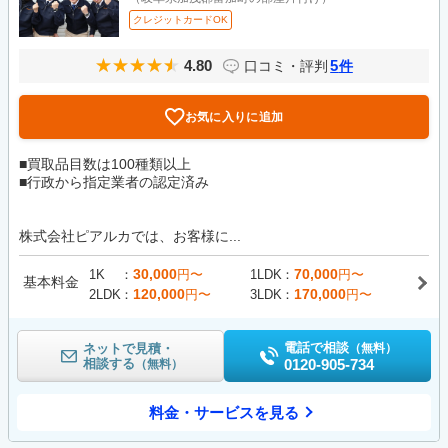
クレジットカードOK
4.80
5
口コミ・評判
件
お気に入りに追加
■買取品目数は100種類以上
■行政から指定業者の認定済み
株式会社ピアルカでは、お客様に...
30,000
70,000
1K
円〜
1LDK
円〜
基本料金
120,000
170,000
2LDK
円〜
3LDK
円〜
電話で相談
ネットで見積・
（無料）
相談する
0120-905-734
（無料）
料金・サービスを見る