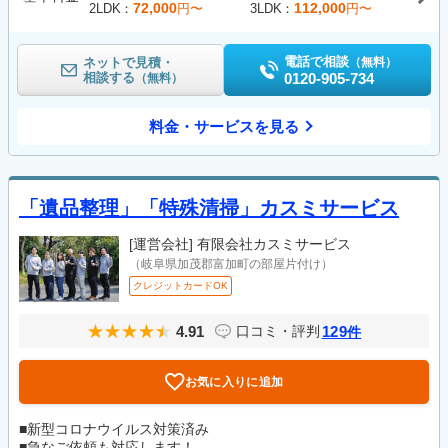
72,000
112,000
2LDK
円〜
3LDK
円〜
電話で相談
ネットで見積・
（無料）
相談する
0120-905-734
（無料）
料金・サービスを見る
「遺品整理」「特殊清掃」カスミサービス
[運営会社]
有限会社カスミサービス
（岐阜県加茂郡富加町の部屋片付け）
クレジットカードOK
4.91
129
口コミ・評判
件
お気に入りに追加
■新型コロナウイルス対策済み
■急なご依頼も対応します！