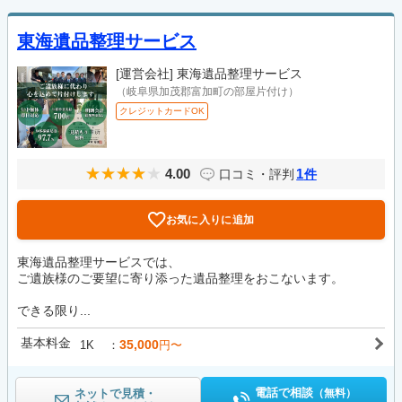
東海遺品整理サービス
[運営会社]
東海遺品整理サービス
（岐阜県加茂郡富加町の部屋片付け）
クレジットカードOK
4.00
1
口コミ・評判
件
お気に入りに追加
東海遺品整理サービスでは、
ご遺族様のご要望に寄り添った遺品整理をおこないます。
できる限り...
基本料金
35,000
1K
円〜
電話で相談
ネットで見積・
（無料）