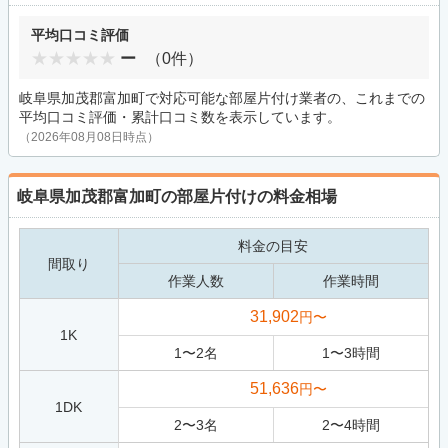
平均口コミ評価
ー
（0件）
岐阜県加茂郡富加町で対応可能な部屋片付け業者の、これまでの
平均口コミ評価・累計口コミ数を表示しています。
（2026年08月08日時点）
岐阜県加茂郡富加町の部屋片付けの料金相場
料金の目安
間取り
作業人数
作業時間
31,902
円〜
1K
1
〜
2
名
1
〜
3
時間
51,636
円〜
1DK
2
〜
3
名
2
〜
4
時間