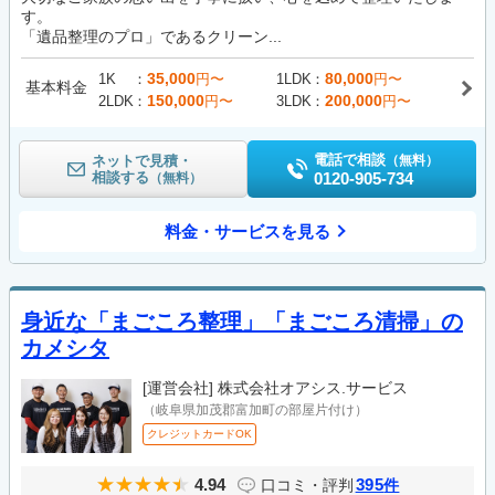
す。
「遺品整理のプロ」であるクリーン...
35,000
80,000
1K
円〜
1LDK
円〜
基本料金
150,000
200,000
2LDK
円〜
3LDK
円〜
電話で相談
ネットで見積・
（無料）
相談する
0120-905-734
（無料）
料金・サービスを見る
身近な「まごころ整理」「まごころ清掃」の
カメシタ
[運営会社]
株式会社オアシス.サービス
（岐阜県加茂郡富加町の部屋片付け）
クレジットカードOK
4.94
395
口コミ・評判
件