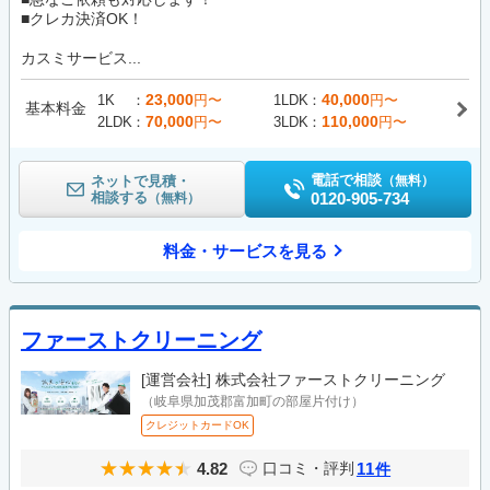
■クレカ決済OK！
カスミサービス...
23,000
40,000
1K
円〜
1LDK
円〜
基本料金
70,000
110,000
2LDK
円〜
3LDK
円〜
電話で相談
ネットで見積・
（無料）
相談する
0120-905-734
（無料）
料金・サービスを見る
ファーストクリーニング
[運営会社]
株式会社ファーストクリーニング
（岐阜県加茂郡富加町の部屋片付け）
クレジットカードOK
4.82
11
口コミ・評判
件