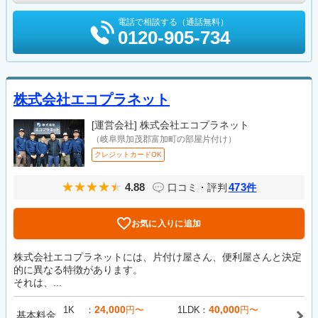
電話で相談する（通話無料）
0120-905-734
株式会社エコプラネット
[運営会社]
株式会社エコプラネット
（岐阜県加茂郡富加町の部屋片付け）
クレジットカードOK
4.88
473
口コミ・評判
件
お気に入りに追加
株式会社エコプラネットには、片付け屋さん、便利屋さんと決定
的に異なる特徴があります。
それは、...
24,000
40,000
1K
円〜
1LDK
円〜
基本料金