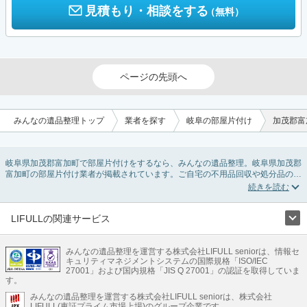
見積もり・相談をする
（無料）
ページの先頭へ
みんなの遺品整理トップ
業者を探す
岐阜の部屋片付け
加茂郡富
岐阜県加茂郡富加町で部屋片付けをするなら、みんなの遺品整理。岐阜県加茂郡
富加町の部屋片付け業者が掲載されています。ご自宅の不用品回収や処分品の仕
分け、貴重品の捜索などの依頼ができます。岐阜県加茂郡富加町の部屋片付けの
料金相場情報だけで業者を決められない場合は、不用品の買取、ハウスクリーニ
ング、女性スタッフ対応など、希望のオプションサービスで絞り込み条件を利用
し検索してみましょう。部屋片付けはいつか着手しようと思っていると、ついつ
LIFULLの関連サービス
い後回しになってしまいますが、不用品だと思っていたものに思わぬ買取額が付
LIFULLのサービス
いていることもあります。
ご自分で無理なくできる片付け方法やご実家の片付けノウハウもお届けしていま
みんなの遺品整理を運営する株式会社LIFULL seniorは、情報セ
不動産・住宅
引越し
老人ホーム
地方創生
ママの就労支援
キュリティマネジメントシステムの国際規格「ISO/IEC
すので、ぜひあわせてご覧ください。
不動産クラウドファンディング
遺品整理
老後の暮らし情報
27001」および国内規格「JIS Q 27001」の認証を取得していま
農業技術
す。
みんなの遺品整理を運営する株式会社LIFULL seniorは、株式会社
LIFULL HOME'Sのサービス
LIFULL(東証プライム市場上場)のグループ企業です。