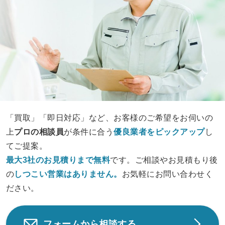
「買取」「即日対応」など、お客様のご希望をお伺いの
上
プロの相談員
が条件に合う
優良業者をピックアップ
し
てご提案。
最大3社のお見積りまで無料
です。ご相談やお見積もり後
の
しつこい営業は
ありません。
お気軽にお問い合わせく
ださい。
フォームから相談する