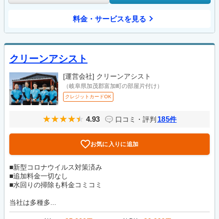
料金・サービスを見る
クリーンアシスト
[運営会社]
クリーンアシスト
（岐阜県加茂郡富加町の部屋片付け）
クレジットカードOK
4.93
185
口コミ・評判
件
お気に入りに追加
■新型コロナウイルス対策済み
■追加料金一切なし
■水回りの掃除も料金コミコミ
当社は多種多...