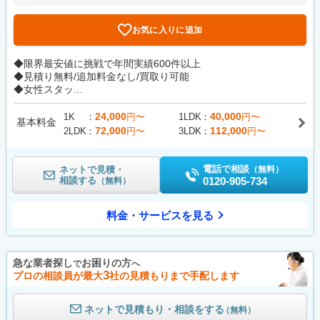
お気に入りに追加
◆限界最安値に挑戦で年間実績600件以上
◆見積り無料/追加料金なし/買取り可能
◆女性スタッ...
24,000
40,000
1K
円〜
1LDK
円〜
基本料金
72,000
112,000
2LDK
円〜
3LDK
円〜
電話で相談
ネットで見積・
（無料）
相談する
0120-905-734
（無料）
料金・サービスを見る
急な業者探し
お困りの方
で
へ
3
プロの相談員が最大
社の見積もりまで手配します
ネットで見積もり・相談をする
（無料）