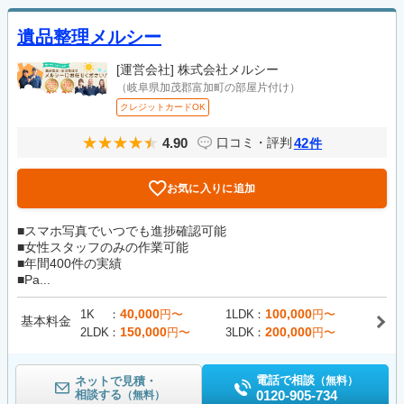
遺品整理メルシー
[運営会社]
株式会社メルシー
（岐阜県加茂郡富加町の部屋片付け）
クレジットカードOK
4.90
42
口コミ・評判
件
お気に入りに追加
■スマホ写真でいつでも進捗確認可能
■女性スタッフのみの作業可能
■年間400件の実績
■Pa...
40,000
100,000
1K
円〜
1LDK
円〜
基本料金
150,000
200,000
2LDK
円〜
3LDK
円〜
電話で相談
ネットで見積・
（無料）
相談する
0120-905-734
（無料）