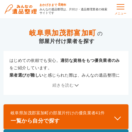
8
おかげさまで
周年
みんなの遺品整理は、片付け・遺品整理業者の検索
サイトです
メニュー
岐阜県加茂郡富加町
の
部屋片付け
はじめての依頼でも安心。
適切な資格をもつ優良業者のみ
をご紹介しています。
業者選びが難しい
と感じられた際は、みんなの遺品整理に
ご相談ください。
続きを読む
専門の相談員が、
あなたにぴったりな業者をご提案
いたし
ます。
岐阜県加茂郡富加町
の
部屋片付け
の優良業者
41
件
優良業者とは
一覧から自分で探す
一般財団法人遺品整理認定協会、および一般社団法
人事件現場特殊清掃センターと提携し、「遺品整理