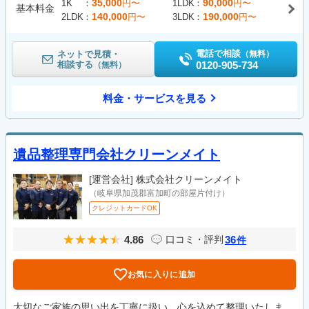
35,000
90,000
1K
円〜
1LDK
円〜
基本料金
140,000
190,000
2LDK
円〜
3LDK
円〜
電話で相談
ネットで見積・
（無料）
相談する
0120-905-734
（無料）
料金・サービスを見る
遺品整理専門会社クリーンメイト
[運営会社]
株式会社クリーンメイト
（岐阜県加茂郡富加町の部屋片付け）
クレジットカードOK
4.86
36
口コミ・評判
件
お気に入りに追加
大切なご家族の思い出を丁寧に扱い、心を込めて整理いたしま