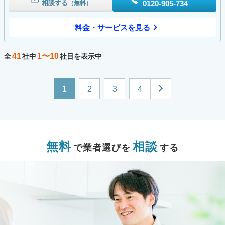
相談する
0120-905-734
（無料）
料金・サービスを見る
41
1〜10
全
社中
社目を表示中
1
2
3
4
無料
相談
で業者選びを
する