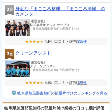
身近な「まごころ整理」「まごころ清掃」の
2
位
カメシタ
[運営会社]
株式会社オアシス.サービス
（岐阜県加茂郡富加町の部屋片付け）
口コミ・評判
395件
4.94
クリーンアシスト
3
位
[運営会社]
クリーンアシスト
（岐阜県加茂郡富加町の部屋片付け）
口コミ・評判
185件
4.93
岐阜県加茂郡富加町の部屋片付けのランキングを見る
岐阜県加茂郡富加町の部屋片付け業者の口コミ累計評価