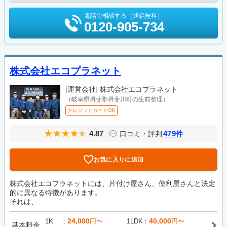
電話で相談する（通話無料）
0120-905-734
株式会社エコプラネット
[運営会社]
株式会社エコプラネット
（岐阜県揖斐郡揖斐川町の生前整理）
クレジットカードOK
4.87
479
口コミ・評判
件
お気に入りに追加
株式会社エコプラネットには、片付け屋さん、便利屋さんと決定
的に異なる特徴があります。
それは、...
24,000
40,000
1K
円〜
1LDK
円〜
基本料金