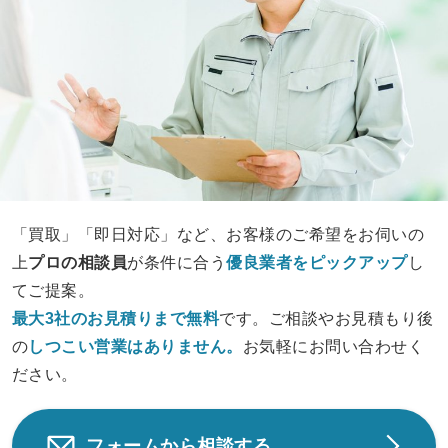
「買取」「即日対応」など、お客様のご希望をお伺いの
上
プロの相談員
が条件に合う
優良業者をピックアップ
し
てご提案。
最大3社のお見積りまで無料
です。ご相談やお見積もり後
の
しつこい営業は
ありません。
お気軽にお問い合わせく
ださい。
フォームから相談する