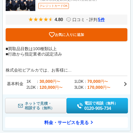
クレジットカードOK
4.80
5
口コミ・評判
件
お気に入りに追加
■買取品目数は100種類以上
■行政から指定業者の認定済み
株式会社ピアルカでは、お客様に...
30,000
70,000
1K
円〜
1LDK
円〜
基本料金
120,000
170,000
2LDK
円〜
3LDK
円〜
電話で相談
ネットで見積・
（無料）
相談する
0120-905-734
（無料）
料金・サービスを見る