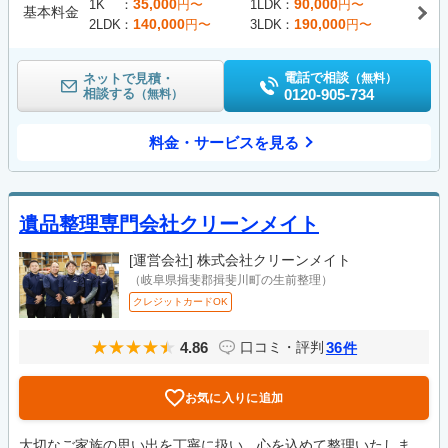
35,000
90,000
1K
円〜
1LDK
円〜
基本料金
140,000
190,000
2LDK
円〜
3LDK
円〜
電話で相談
ネットで見積・
（無料）
相談する
0120-905-734
（無料）
料金・サービスを見る
遺品整理専門会社クリーンメイト
[運営会社]
株式会社クリーンメイト
（岐阜県揖斐郡揖斐川町の生前整理）
クレジットカードOK
4.86
36
口コミ・評判
件
お気に入りに追加
大切なご家族の思い出を丁寧に扱い、心を込めて整理いたしま