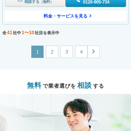
相談する
0120-905-734
（無料）
料金・サービスを見る
41
1〜10
全
社中
社目を表示中
1
2
3
4
無料
相談
で業者選びを
する