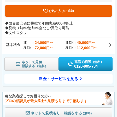
お気に入りに追加
◆限界最安値に挑戦で年間実績600件以上
◆見積り無料/追加料金なし/買取り可能
◆女性スタッ...
24,000
40,000
1K
円〜
1LDK
円〜
基本料金
72,000
112,000
2LDK
円〜
3LDK
円〜
電話で相談
ネットで見積・
（無料）
相談する
0120-905-734
（無料）
料金・サービスを見る
急な業者探し
お困りの方
で
へ
3
プロの相談員が最大
社の見積もりまで手配します
ネットで見積もり・相談をする
（無料）