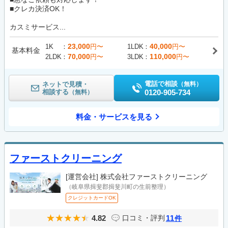
■クレカ決済OK！
カスミサービス...
23,000
40,000
1K
円〜
1LDK
円〜
基本料金
70,000
110,000
2LDK
円〜
3LDK
円〜
電話で相談
ネットで見積・
（無料）
相談する
0120-905-734
（無料）
料金・サービスを見る
ファーストクリーニング
[運営会社]
株式会社ファーストクリーニング
（岐阜県揖斐郡揖斐川町の生前整理）
クレジットカードOK
4.82
11
口コミ・評判
件