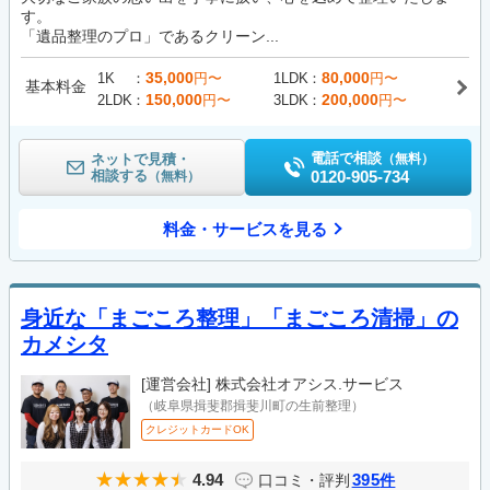
す。
「遺品整理のプロ」であるクリーン...
35,000
80,000
1K
円〜
1LDK
円〜
基本料金
150,000
200,000
2LDK
円〜
3LDK
円〜
電話で相談
ネットで見積・
（無料）
相談する
0120-905-734
（無料）
料金・サービスを見る
身近な「まごころ整理」「まごころ清掃」の
カメシタ
[運営会社]
株式会社オアシス.サービス
（岐阜県揖斐郡揖斐川町の生前整理）
クレジットカードOK
4.94
395
口コミ・評判
件