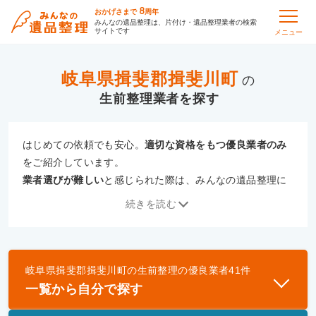
8
おかげさまで
周年
みんなの遺品整理は、片付け・遺品整理業者の検索
サイトです
メニュー
岐阜県揖斐郡揖斐川町
の
生前整理
はじめての依頼でも安心。
適切な資格をもつ優良業者のみ
をご紹介しています。
業者選びが難しい
と感じられた際は、みんなの遺品整理に
ご相談ください。
続きを読む
専門の相談員が、
あなたにぴったりな業者をご提案
いたし
ます。
岐阜県揖斐郡揖斐川町
の
生前整理
の優良業者
41
件
優良業者とは
一覧から自分で探す
一般財団法人遺品整理認定協会、および一般社団法
人事件現場特殊清掃センターと提携し、「遺品整理