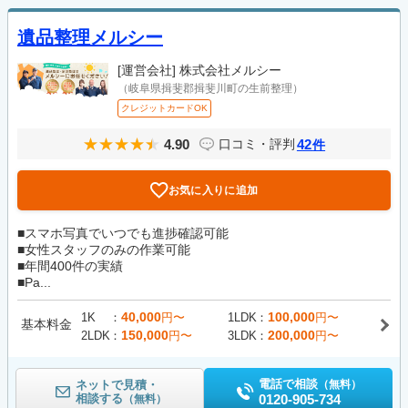
遺品整理メルシー
[運営会社]
株式会社メルシー
（岐阜県揖斐郡揖斐川町の生前整理）
クレジットカードOK
4.90
42
口コミ・評判
件
お気に入りに追加
■スマホ写真でいつでも進捗確認可能
■女性スタッフのみの作業可能
■年間400件の実績
■Pa...
40,000
100,000
1K
円〜
1LDK
円〜
基本料金
150,000
200,000
2LDK
円〜
3LDK
円〜
電話で相談
ネットで見積・
（無料）
相談する
0120-905-734
（無料）