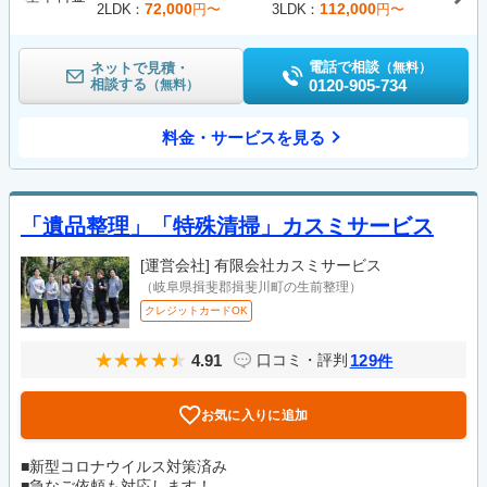
72,000
112,000
2LDK
円〜
3LDK
円〜
電話で相談
ネットで見積・
（無料）
相談する
0120-905-734
（無料）
料金・サービスを見る
「遺品整理」「特殊清掃」カスミサービス
[運営会社]
有限会社カスミサービス
（岐阜県揖斐郡揖斐川町の生前整理）
クレジットカードOK
4.91
129
口コミ・評判
件
お気に入りに追加
■新型コロナウイルス対策済み
■急なご依頼も対応します！