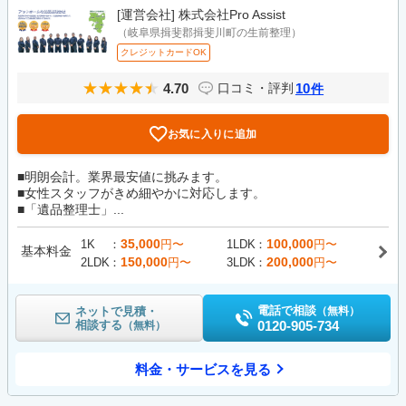
[運営会社]
株式会社Pro Assist
（岐阜県揖斐郡揖斐川町の生前整理）
クレジットカードOK
4.70
10
口コミ・評判
件
お気に入りに追加
■明朗会計。業界最安値に挑みます。
■女性スタッフがきめ細やかに対応します。
■「遺品整理士」...
35,000
100,000
1K
円〜
1LDK
円〜
基本料金
150,000
200,000
2LDK
円〜
3LDK
円〜
電話で相談
ネットで見積・
（無料）
相談する
0120-905-734
（無料）
料金・サービスを見る