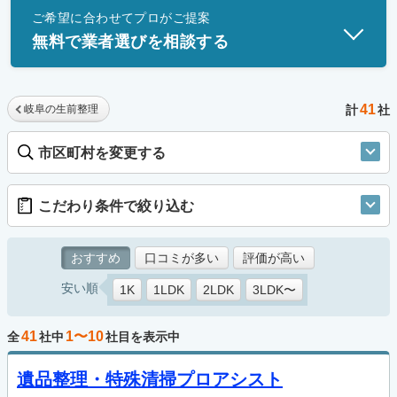
ご希望に合わせてプロがご提案
士」資格を持つ事業者のみ掲載しています。
無料で業者選びを相談する
41
岐阜の生前整理
計
社
市区町村を変更する
こだわり条件で絞り込む
おすすめ
口コミが多い
評価が高い
安い順
1K
1LDK
2LDK
3LDK〜
41
1〜10
全
社中
社目を表示中
遺品整理・特殊清掃プロアシスト