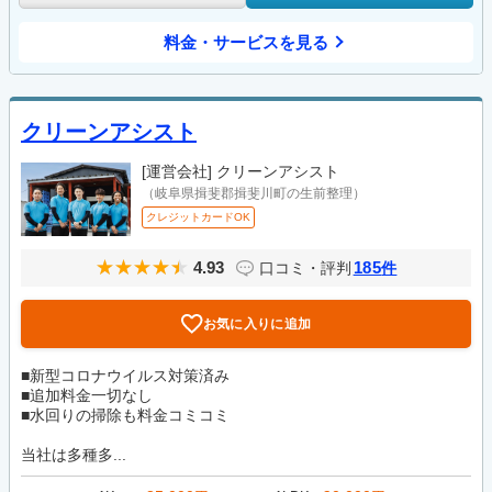
料金・サービスを見る
クリーンアシスト
[運営会社]
クリーンアシスト
（岐阜県揖斐郡揖斐川町の生前整理）
クレジットカードOK
4.93
185
口コミ・評判
件
お気に入りに追加
■新型コロナウイルス対策済み
■追加料金一切なし
■水回りの掃除も料金コミコミ
当社は多種多...