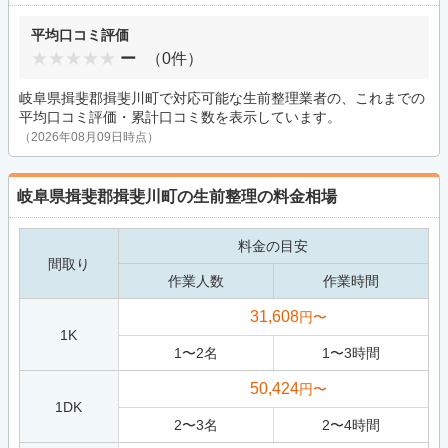
平均口コミ評価
ー
（0件）
岐阜県揖斐郡揖斐川町で対応可能な生前整理業者の、これまでの
平均口コミ評価・累計口コミ数を表示しています。
（2026年08月09日時点）
岐阜県揖斐郡揖斐川町の生前整理の料金相場
料金の目安
間取り
作業人数
作業時間
31,608
円〜
1K
1
〜
2
名
1
〜
3
時間
50,424
円〜
1DK
2
〜
3
名
2
〜
4
時間