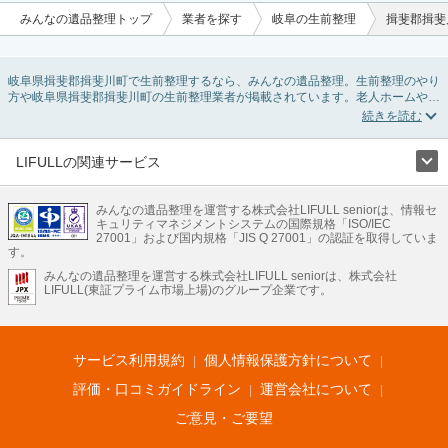
みんなの遺品整理トップ
業者を探す
岐阜の生前整理
揖斐郡揖斐
岐阜県揖斐郡揖斐川町で生前整理するなら、みんなの遺品整理。生前整理のやり
方や岐阜県揖斐郡揖斐川町の生前整理業者が掲載されています。老人ホームや介
護施設入居に伴う不用品の処分・回収・引き取りから、在宅介護の介護整理や福
祉住環境整理まで対応しています。岐阜県揖斐郡揖斐川町の生前整理の料金相場
情報だけで業者を決められない場合は、不用品の買取や遺産・財産にかかわる相
続相談などのオプションサービスで絞り込み検索を利用してみましょう。
LIFULLの関連サービス
またお役立ち情報も豊富なので終活でエンディングノートの選び方や、整理整
LIFULLのサービス
頓・老前整理・生前整理のコツについてもチェックしてみてください。
みんなの遺品整理を運営する株式会社LIFULL seniorは、情報セ
不動産・住宅
引越し
老人ホーム
地方創生
ママの就労支援
キュリティマネジメントシステムの国際規格「ISO/IEC
不動産クラウドファンディング
遺品整理
老後の暮らし情報
27001」および国内規格「JIS Q 27001」の認証を取得していま
農業技術
す。
みんなの遺品整理を運営する株式会社LIFULL seniorは、株式会社
LIFULL HOME'Sのサービス
LIFULL(東証プライム市場上場)のグループ企業です。
不動産・住宅
マンション
一戸建て
注文住宅
リノベーション
不動産査定
マンション専門売却査定
不動産投資
アドバイザー
住まいの窓口
住宅ローン
住まいインデックス
プライスマップ
不動産アーカイブ
空き家バンク
家賃相場
不動産会社
まちむすび
サービス利用規約
個人情報保護方針について
不動産用語集
住まいのお役立ち情報
LIFULL HOME'S PRESS
DIY Mag
アプリ
不動産データ
不動産転職
評価・口コミガイドライン
運営会社について
ご意見・ご要望