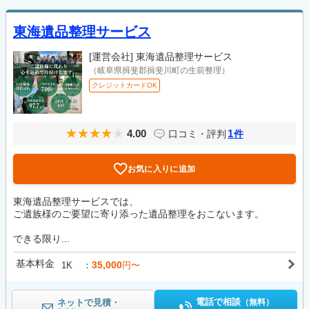
東海遺品整理サービス
[運営会社]
東海遺品整理サービス
（岐阜県揖斐郡揖斐川町の生前整理）
クレジットカードOK
4.00
1
口コミ・評判
件
お気に入りに追加
東海遺品整理サービスでは、
ご遺族様のご要望に寄り添った遺品整理をおこないます。
できる限り...
基本料金
35,000
1K
円〜
電話で相談
ネットで見積・
（無料）