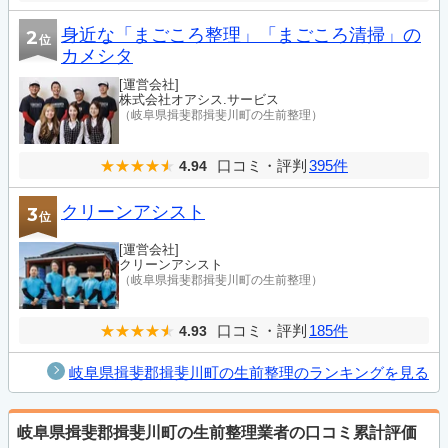
身近な「まごころ整理」「まごころ清掃」の
2
位
カメシタ
[運営会社]
株式会社オアシス.サービス
（岐阜県揖斐郡揖斐川町の生前整理）
口コミ・評判
395件
4.94
クリーンアシスト
3
位
[運営会社]
クリーンアシスト
（岐阜県揖斐郡揖斐川町の生前整理）
口コミ・評判
185件
4.93
岐阜県揖斐郡揖斐川町の生前整理のランキングを見る
岐阜県揖斐郡揖斐川町の生前整理業者の口コミ累計評価