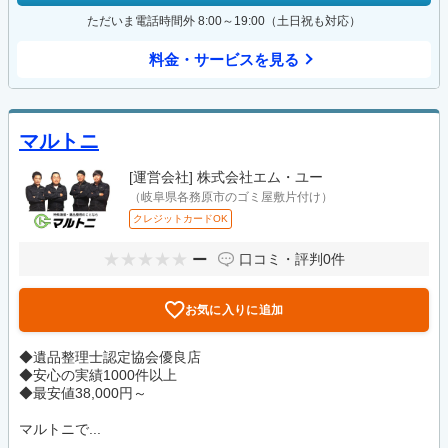
ただいま電話時間外 8:00～19:00（土日祝も対応）
料金・サービスを見る
マルトニ
[運営会社]
株式会社エム・ユー
（岐阜県各務原市のゴミ屋敷片付け）
クレジットカードOK
ー
口コミ・評判
0件
お気に入りに追加
◆遺品整理士認定協会優良店
◆安心の実績1000件以上
◆最安値38,000円～
マルトニで...