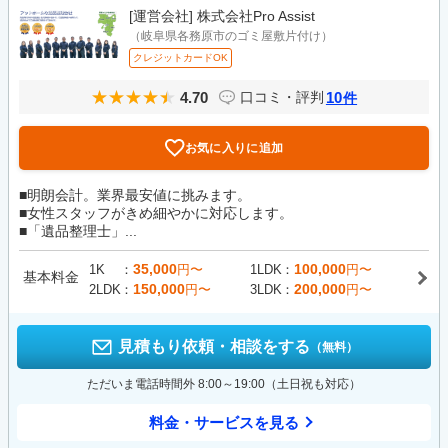
[運営会社]
株式会社Pro Assist
（岐阜県各務原市のゴミ屋敷片付け）
クレジットカードOK
4.70
10
口コミ・評判
件
お気に入りに追加
■明朗会計。業界最安値に挑みます。
■女性スタッフがきめ細やかに対応します。
■「遺品整理士」...
35,000
100,000
1K
円〜
1LDK
円〜
基本料金
150,000
200,000
2LDK
円〜
3LDK
円〜
見積もり依頼・相談をする
（無料）
ただいま電話時間外 8:00～19:00（土日祝も対応）
料金・サービスを見る