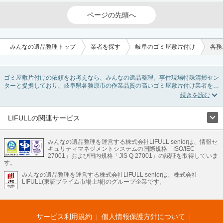
ページの先頭へ
みんなの遺品整理トップ
業者を探す
岐阜のゴミ屋敷片付け
各務
ゴミ屋敷片付けの依頼をお考えなら、みんなの遺品整理。事件現場特殊清掃セン
ターと提携しており、岐阜県各務原市の作業品質の高いゴミ屋敷片付け業者を掲
載しています。汚部屋の片付けに伴う不用品の処分・回収・引き取りから、外虫
の発生や孤独死の現場まで対応しています。岐阜県各務原市のゴミ屋敷片付けの
料金相場情報だけで業者を決められない場合は不用品の買取や消臭脱臭など絞り
込み条件を利用し検索してみましょう。ゴミ屋敷になってしまう方は高齢で体力
LIFULLの関連サービス
的に掃除するのが難しい、認知症やセルフネグレクトになってしまう、精神的な
LIFULLのサービス
ストレスなど様々な原因があります。
またお役立ち情報も豊富なので、部屋を埋めつくす大量のゴミを自力で片付ける
みんなの遺品整理を運営する株式会社LIFULL seniorは、情報セ
不動産・住宅
引越し
老人ホーム
地方創生
ママの就労支援
キュリティマネジメントシステムの国際規格「ISO/IEC
方法についてもチェックしてみてください。
不動産クラウドファンディング
遺品整理
老後の暮らし情報
27001」および国内規格「JIS Q 27001」の認証を取得していま
農業技術
す。
みんなの遺品整理を運営する株式会社LIFULL seniorは、株式会社
LIFULL HOME'Sのサービス
LIFULL(東証プライム市場上場)のグループ企業です。
不動産・住宅
マンション
一戸建て
注文住宅
リノベーション
不動産査定
マンション専門売却査定
不動産投資
アドバイザー
住まいの窓口
住宅ローン
住まいインデックス
プライスマップ
不動産アーカイブ
空き家バンク
家賃相場
不動産会社
まちむすび
サービス利用規約
個人情報保護方針について
不動産用語集
住まいのお役立ち情報
LIFULL HOME'S PRESS