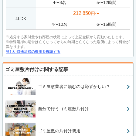
4
〜
8
名
5
〜
12
時間
212,850
円〜
4LDK
4
〜
10
名
6
〜
15
時間
※処分する家財量やお部屋の状況によって上記金額から変動いたします。
※特殊清掃の場合は亡くなってからの時期と亡くなった場所によって料金が
異なります。
詳しい特殊清掃の費用を確認する
ゴミ屋敷片付けに関する記事
ゴミ屋敷業者に頼むのは恥ずかしい？
自分で行うゴミ屋敷片付け
ゴミ屋敷の片付け費用