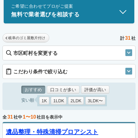
ご希望に合わせてプロがご提案
士」資格を持つ事業者のみ掲載しています。
無料で業者選びを相談する
31
岐阜のゴミ屋敷片付け
計
社
市区町村を変更する
こだわり条件で絞り込む
おすすめ
口コミが多い
評価が高い
安い順
1K
1LDK
2LDK
3LDK〜
31
1〜10
全
社中
社目を表示中
遺品整理・特殊清掃プロアシスト