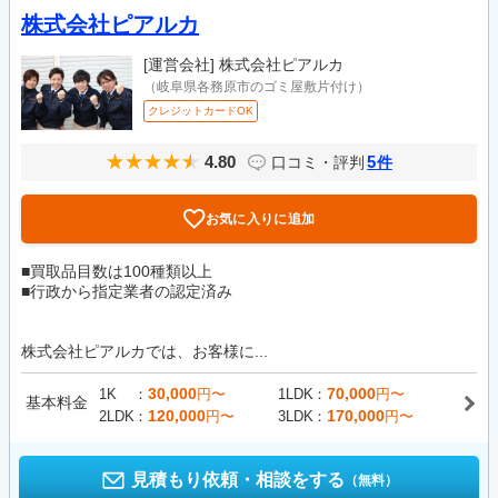
株式会社ピアルカ
[運営会社]
株式会社ピアルカ
（岐阜県各務原市のゴミ屋敷片付け）
クレジットカードOK
4.80
5
口コミ・評判
件
お気に入りに追加
■買取品目数は100種類以上
■行政から指定業者の認定済み
株式会社ピアルカでは、お客様に...
30,000
70,000
1K
円〜
1LDK
円〜
基本料金
120,000
170,000
2LDK
円〜
3LDK
円〜
見積もり依頼・相談をする
（無料）