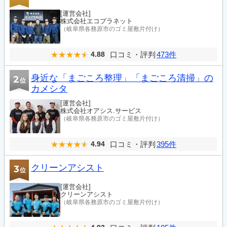
[運営会社]
株式会社エコプラネット
（岐阜県各務原市のゴミ屋敷片付け）
口コミ・評判
473件
4.88
身近な「まごころ整理」「まごころ清掃」の
2
位
カメシタ
[運営会社]
株式会社オアシス.サービス
（岐阜県各務原市のゴミ屋敷片付け）
口コミ・評判
395件
4.94
クリーンアシスト
3
位
[運営会社]
クリーンアシスト
（岐阜県各務原市のゴミ屋敷片付け）