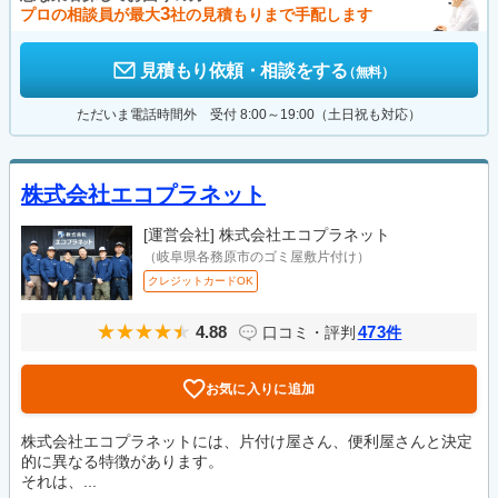
3
プロの相談員が最大
社の見積もりまで手配します
見積もり依頼・相談をする
（無料）
ただいま電話時間外 受付 8:00～19:00（土日祝も対応）
株式会社エコプラネット
[運営会社]
株式会社エコプラネット
（岐阜県各務原市のゴミ屋敷片付け）
クレジットカードOK
4.88
473
口コミ・評判
件
お気に入りに追加
株式会社エコプラネットには、片付け屋さん、便利屋さんと決定
的に異なる特徴があります。
それは、...