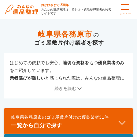
8
おかげさまで
周年
みんなの遺品整理は、片付け・遺品整理業者の検索
サイトです
メニュー
岐阜県各務原市
の
ゴミ屋敷片付け
はじめての依頼でも安心。
適切な資格をもつ優良業者のみ
をご紹介しています。
業者選びが難しい
と感じられた際は、みんなの遺品整理に
ご相談ください。
続きを読む
専門の相談員が、
あなたにぴったりな業者をご提案
いたし
ます。
岐阜県各務原市
の
ゴミ屋敷片付け
の優良業者
31
件
優良業者とは
一覧から自分で探す
一般財団法人遺品整理認定協会、および一般社団法
人事件現場特殊清掃センターと提携し、「遺品整理