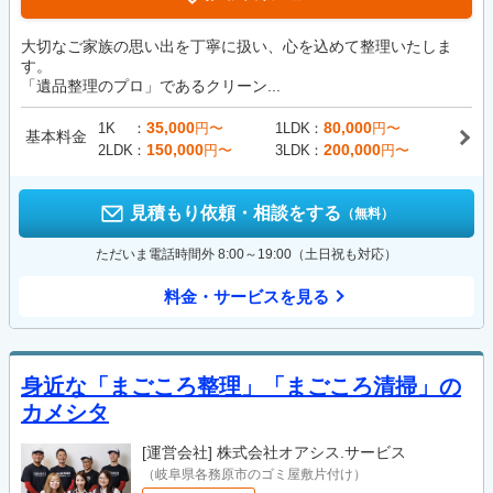
大切なご家族の思い出を丁寧に扱い、心を込めて整理いたしま
す。
「遺品整理のプロ」であるクリーン...
35,000
80,000
1K
円〜
1LDK
円〜
基本料金
150,000
200,000
2LDK
円〜
3LDK
円〜
見積もり依頼・相談をする
（無料）
ただいま電話時間外 8:00～19:00（土日祝も対応）
料金・サービスを見る
身近な「まごころ整理」「まごころ清掃」の
カメシタ
[運営会社]
株式会社オアシス.サービス
（岐阜県各務原市のゴミ屋敷片付け）