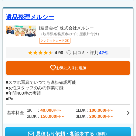
遺品整理メルシー
[運営会社]
株式会社メルシー
（岐阜県各務原市のゴミ屋敷片付け）
クレジットカードOK
4.90
42
口コミ・評判
件
お気に入りに追加
■スマホ写真でいつでも進捗確認可能
■女性スタッフのみの作業可能
■年間400件の実績
■Pa...
40,000
100,000
1K
円〜
1LDK
円〜
基本料金
150,000
200,000
2LDK
円〜
3LDK
円〜
見積もり依頼・相談をする
（無料）