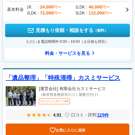
24,000
40,000
1K
円〜
1LDK
円〜
基本料金
72,000
112,000
2LDK
円〜
3LDK
円〜
見積もり依頼・相談をする
（無料）
ただいま電話時間外 8:00～19:00（土日祝も対応）
料金・サービスを見る
「遺品整理」「特殊清掃」カスミサービス
[運営会社]
有限会社カスミサービス
（岐阜県各務原市のゴミ屋敷片付け）
クレジットカードOK
4.91
129
口コミ・評判
件
お気に入りに追加