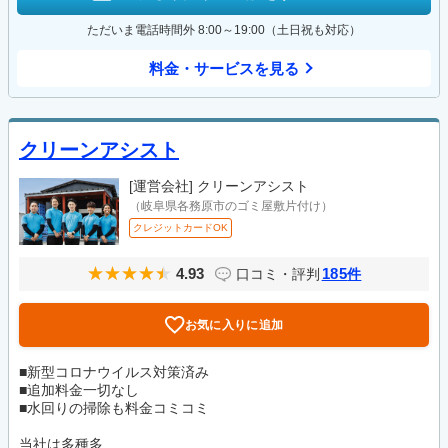
ただいま電話時間外 8:00～19:00（土日祝も対応）
料金・サービスを見る
クリーンアシスト
[運営会社]
クリーンアシスト
（岐阜県各務原市のゴミ屋敷片付け）
クレジットカードOK
4.93
185
口コミ・評判
件
お気に入りに追加
■新型コロナウイルス対策済み
■追加料金一切なし
■水回りの掃除も料金コミコミ
当社は多種多...