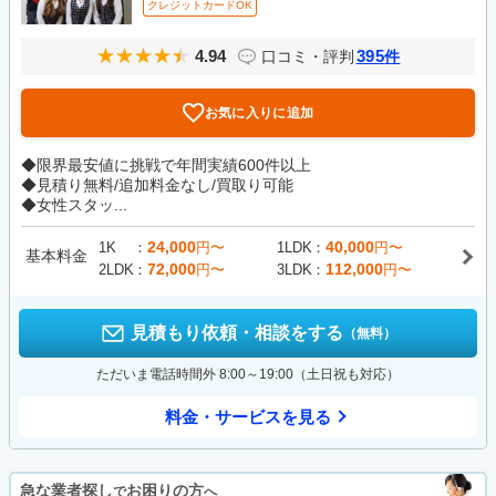
クレジットカードOK
4.94
395
口コミ・評判
件
お気に入りに追加
◆限界最安値に挑戦で年間実績600件以上
◆見積り無料/追加料金なし/買取り可能
◆女性スタッ...
24,000
40,000
1K
円〜
1LDK
円〜
基本料金
72,000
112,000
2LDK
円〜
3LDK
円〜
見積もり依頼・相談をする
（無料）
ただいま電話時間外 8:00～19:00（土日祝も対応）
料金・サービスを見る
急な業者探し
お困りの方
で
へ