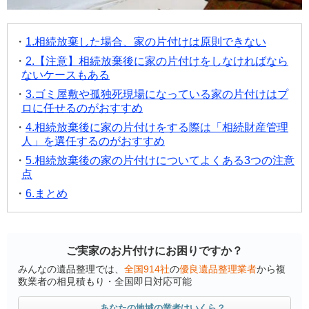
1.相続放棄した場合、家の片付けは原則できない
2.【注意】相続放棄後に家の片付けをしなければなら
ないケースもある
3.ゴミ屋敷や孤独死現場になっている家の片付けはプ
ロに任せるのがおすすめ
4.相続放棄後に家の片付けをする際は「相続財産管理
人」を選任するのがおすすめ
5.相続放棄後の家の片付けについてよくある3つの注意
点
6.まとめ
ご実家のお片付けにお困りですか？
みんなの遺品整理では、
全国914社
の
優良遺品整理業者
から複
数業者の相見積もり・全国即日対応可能
あなたの地域の業者はいくら？