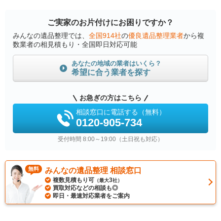
ご実家のお片付けにお困りですか？
みんなの遺品整理では、
全国914社
の
優良遺品整理業者
から複
数業者の相見積もり・全国即日対応可能
あなたの地域の業者はいくら？
希望に合う業者を探す
お急ぎの方はこちら
相談窓口に電話する（無料）
0120-905-734
受付時間 8:00～19:00（土日祝も対応）
無料
みんなの遺品整理 相談窓口
複数見積もり可
3
（最大
社）
買取対応などの相談も◎
即日・最速対応業者をご案内