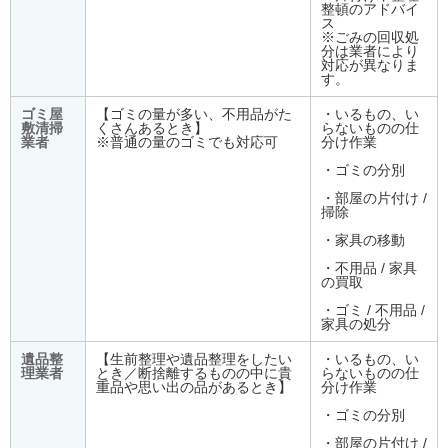
整頓のアドバイ
ス
※ごみの回収処
分は業者により
対応が異なりま
す。
ゴミ屋
【ゴミの量が多い、不用品がた
・いるもの、い
敷清掃
くさんあるとき】
らないものの仕
業者
※普通の量のゴミでも対応可
分け作業
・ゴミの分別
・部屋の片付け /
掃除
・家具の移動
・不用品 / 家具
の買取
・ゴミ / 不用品 /
家具の処分
遺品整
【生前整理や遺品整理をしたい
・いるもの、い
理業者
とき／断捨離するものの中に貴
らないものの仕
重品や思い出の品があるとき】
分け作業
・ゴミの分別
・部屋の片付け /