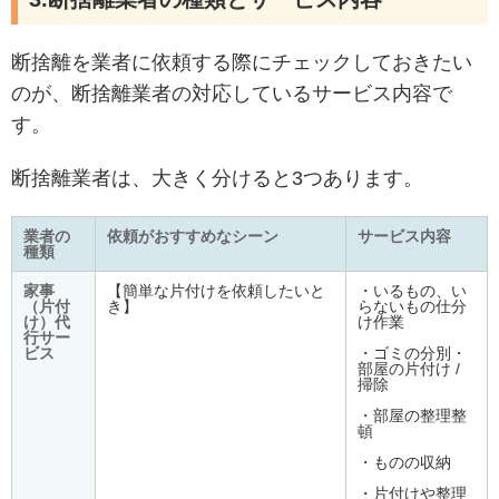
断捨離を業者に依頼する際にチェックしておきたい
のが、断捨離業者の対応しているサービス内容で
す。
断捨離業者は、大きく分けると3つあります。
業者の
依頼がおすすめなシーン
サービス内容
種類
家事
【簡単な片付けを依頼したいと
・いるもの、い
（片付
き】
らないもの仕分
け）代
け作業
行サー
ビス
・ゴミの分別・
部屋の片付け /
掃除
・部屋の整理整
頓
・ものの収納
・片付けや整理