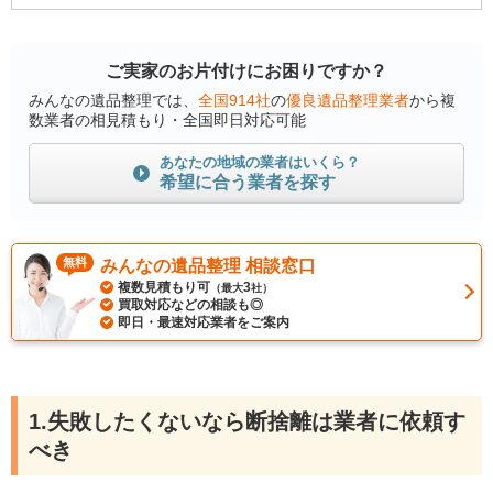
ご実家のお片付けにお困りですか？
みんなの遺品整理では、
全国914社
の
優良遺品整理業者
から複
数業者の相見積もり・全国即日対応可能
あなたの地域の業者はいくら？
希望に合う業者を探す
無料
みんなの遺品整理 相談窓口
複数見積もり可
3
（最大
社）
買取対応などの相談も◎
即日・最速対応業者をご案内
1.失敗したくないなら断捨離は業者に依頼す
べき