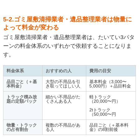
5-2.ゴミ屋敷清掃業者・遺品整理業者は物量に
よって料金が変わる
ゴミ屋敷清掃業者・遺品整理業者は、たいてい3パタ
ーンの料金体系のいずれかで依頼することになりま
す。
料金体系
おすすめの人
費用の目安
品目ごと（＋基
大型の不用品を引
基本料金（3,000〜
本料金）
き取ってほしい人
5,000円）＋品目料金
トラック積み放
細かい不用品がた
軽トラック
題の定額パック
くさんある人
（20,000〜円）
2tトラック
（50,000〜円
物量・トラック
複数の不用品があ
品目ごと（＋基本料
の占有割合
る人
金）の8割前後