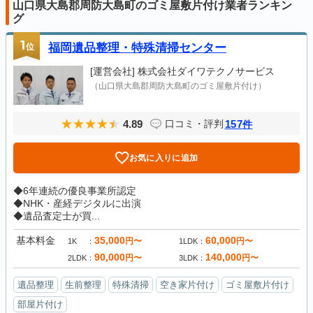
山口県大島郡周防大島町のゴミ屋敷片付け業者ランキン
グ
1
位
福岡遺品整理・特殊清掃センター
[運営会社]
株式会社ダイワテクノサービス
（山口県大島郡周防大島町のゴミ屋敷片付け）
4.89
157
口コミ・評判
件
お気に入りに追加
◆6年連続の優良事業所認定
◆NHK・産経デジタルに出演
◆遺品査定士が買...
基本料金
35,000
60,000
円〜
円〜
1K
1LDK
90,000
140,000
円〜
円〜
2LDK
3LDK
遺品整理
生前整理
特殊清掃
空き家片付け
ゴミ屋敷片付け
部屋片付け