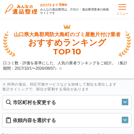
8
おかげさまで
周年
みんなの遺品整理は、片付け・遺品整理業者の検索
サイトです
メニュー
山口県大島郡周防大島町の
ゴミ屋敷片付け業者
おすすめランキング
10
TOP
口コミ数・評価を基準にした、人気の業者ランキングをご紹介。（集計
期間：2017/10/1〜
2026/08/07
）
※
※ 同率の場合、対応可能サービスなどを加味して順位を算出します
集計タイミングで、順位が変動する場合があります
市区町村を変更する
依頼内容を選択する