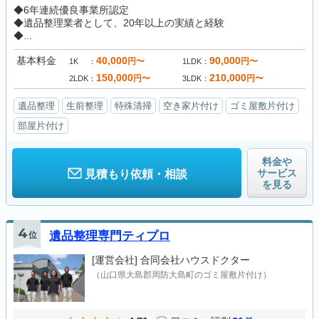
◆6年連続優良事業所認定
◆遺品整理業者として、20年以上の実績と経験
◆...
基本料金
40,000
90,000
円〜
円〜
1K
1LDK
150,000
210,000
円〜
円〜
2LDK
3LDK
遺品整理
生前整理
特殊清掃
空き家片付け
ゴミ屋敷片付け
部屋片付け
料金や
サービス
見積もり依頼・相談
を見る
4
位
遺品整理専門ティプロ
[運営会社]
合同会社ハウスドクター
（山口県大島郡周防大島町のゴミ屋敷片付け）