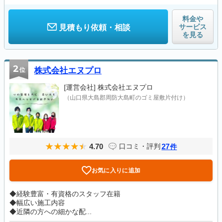
料金や
サービス
見積もり依頼・相談
を見る
2
位
株式会社エヌプロ
[運営会社]
株式会社エヌプロ
（山口県大島郡周防大島町のゴミ屋敷片付け）
4.70
27
口コミ・評判
件
お気に入りに追加
◆経験豊富・有資格のスタッフ在籍
◆幅広い施工内容
◆近隣の方への細かな配...