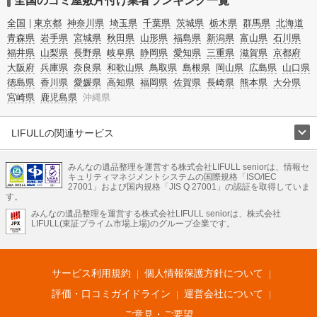
全国のゴミ屋敷片付け業者ランキング一覧
全国
東京都
神奈川県
埼玉県
千葉県
茨城県
栃木県
群馬県
北海道
青森県
岩手県
宮城県
秋田県
山形県
福島県
新潟県
富山県
石川県
福井県
山梨県
長野県
岐阜県
静岡県
愛知県
三重県
滋賀県
京都府
大阪府
兵庫県
奈良県
和歌山県
鳥取県
島根県
岡山県
広島県
山口県
徳島県
香川県
愛媛県
高知県
福岡県
佐賀県
長崎県
熊本県
大分県
宮崎県
鹿児島県
沖縄県
LIFULLの関連サービス
LIFULLのサービス
みんなの遺品整理を運営する株式会社LIFULL seniorは、情報セ
不動産・住宅
引越し
老人ホーム
地方創生
ママの就労支援
キュリティマネジメントシステムの国際規格「ISO/IEC
不動産クラウドファンディング
遺品整理
老後の暮らし情報
27001」および国内規格「JIS Q 27001」の認証を取得していま
農業技術
す。
みんなの遺品整理を運営する株式会社LIFULL seniorは、株式会社
LIFULL HOME'Sのサービス
LIFULL(東証プライム市場上場)のグループ企業です。
不動産・住宅
マンション
一戸建て
注文住宅
リノベーション
不動産査定
マンション専門売却査定
不動産投資
アドバイザー
住まいの窓口
住宅ローン
住まいインデックス
プライスマップ
不動産アーカイブ
空き家バンク
家賃相場
不動産会社
まちむすび
サービス利用規約
個人情報保護方針について
不動産用語集
住まいのお役立ち情報
LIFULL HOME'S PRESS
DIY Mag
アプリ
不動産データ
不動産転職
評価・口コミガイドライン
運営会社について
ご意見・ご要望