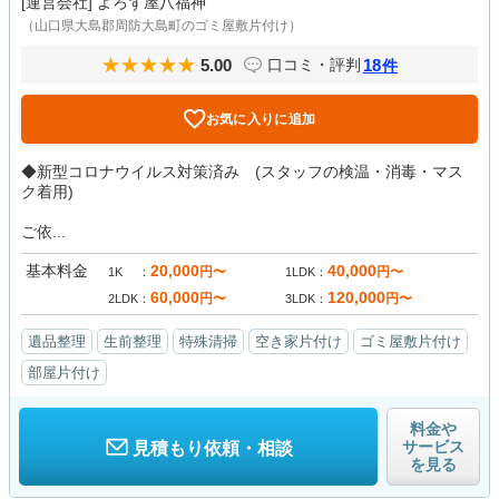
[運営会社]
よろず屋八福神
（山口県大島郡周防大島町のゴミ屋敷片付け）
5.00
18
口コミ・評判
件
お気に入りに追加
◆新型コロナウイルス対策済み (スタッフの検温・消毒・マス
ク着用)
ご依...
基本料金
20,000
40,000
円〜
円〜
1K
1LDK
60,000
120,000
円〜
円〜
2LDK
3LDK
遺品整理
生前整理
特殊清掃
空き家片付け
ゴミ屋敷片付け
部屋片付け
料金や
サービス
見積もり依頼・相談
を見る