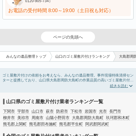
0120-905-734）
お電話の受付時間
8:00～19:00（土日祝も対応）
ページの先頭へ
みんなの遺品整理トップ
山口のゴミ屋敷片付けランキング
大島郡周
ゴミ屋敷片付けの依頼をお考えなら、みんなの遺品整理。事件現場特殊清掃セン
ターと提携しており、山口県大島郡周防大島町の作業品質の高いゴミ屋敷片付け
業者を掲載しています。汚部屋の片付けに伴う不用品の処分・回収・引き取りか
ら、外虫の発生や孤独死の現場まで対応しています。山口県大島郡周防大島町の
ゴミ屋敷片付けの料金相場情報だけで業者を決められない場合は不用品の買取や
消臭脱臭など絞り込み条件を利用し検索してみましょう。ゴミ屋敷になってしま
山口県のゴミ屋敷片付け業者ランキング一覧
う方は高齢で体力的に掃除するのが難しい、認知症やセルフネグレクトになって
しまう、精神的なストレスなど様々な原因があります。
下関市
宇部市
山口市
萩市
防府市
下松市
岩国市
光市
長門市
またお役立ち情報も豊富なので、部屋を埋めつくす大量のゴミを自力で片付ける
柳井市
美祢市
周南市
山陽小野田市
大島郡周防大島町
玖珂郡和木町
方法についてもチェックしてみてください。
熊毛郡上関町
熊毛郡田布施町
熊毛郡平生町
阿武郡阿武町