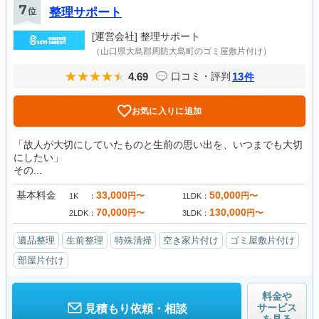
7
位
整理サポート
[運営会社]
整理サポート
（山口県大島郡周防大島町のゴミ屋敷片付け）
4.69
13
口コミ・評判
件
お気に入りに追加
「故人が大切にしていたものと生前の思い出を、いつまでも大切
にしたい」
その...
基本料金
33,000
50,000
円〜
円〜
1K
1LDK
70,000
130,000
円〜
円〜
2LDK
3LDK
遺品整理
生前整理
特殊清掃
空き家片付け
ゴミ屋敷片付け
部屋片付け
料金や
サービス
見積もり依頼・相談