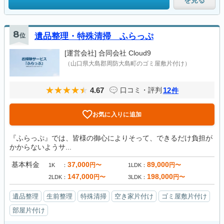
を見る
8
位
遺品整理・特殊清掃 ふらっぷ
[運営会社]
合同会社 Cloud9
（山口県大島郡周防大島町のゴミ屋敷片付け）
4.67
12
口コミ・評判
件
お気に入りに追加
『ふらっぷ』では、皆様の御心によりそって、できるだけ負担が
かからないようサ...
基本料金
37,000
89,000
円〜
円〜
1K
1LDK
147,000
198,000
円〜
円〜
2LDK
3LDK
遺品整理
生前整理
特殊清掃
空き家片付け
ゴミ屋敷片付け
部屋片付け