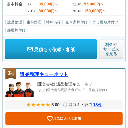
基本料金
35,000
55,000
円〜
円〜
1K
1LDK
80,000
150,000
円〜
円〜
2LDK
3LDK
遺品整理
生前整理
特殊清掃
空き家片付け
ゴミ屋敷片付け
部屋片付け
料金や
サービス
見積もり依頼・相談
を見る
3
位
遺品整理キューネット
[運営会社]
遺品整理キューネット
（山口県大島郡周防大島町のゴミ屋敷片付け）
5.00
18
口コミ・評判
件
お気に入りに追加