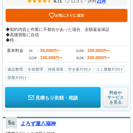
4.71
21
口コミ・評判
件
お気に入りに追加
◆契約内容と作業に不都合があった場合、全額返金保証
◆高価買取に自信
◆特...
基本料金
38,000
100,000
円〜
円〜
1K
1LDK
150,000
200,000
円〜
円〜
2LDK
3LDK
遺品整理
生前整理
特殊清掃
空き家片付け
ゴミ屋敷片付け
部屋片付け
料金や
サービス
見積もり依頼・相談
を見る
5
位
よろず屋八福神