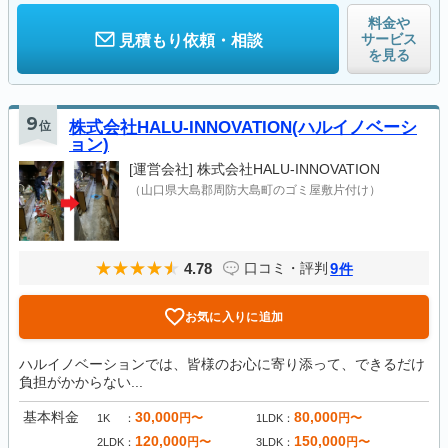
料金や
サービス
見積もり依頼・相談
を見る
9
位
株式会社HALU-INNOVATION(ハルイノベーシ
ョン)
[運営会社]
株式会社HALU-INNOVATION
（山口県大島郡周防大島町のゴミ屋敷片付け）
4.78
9
口コミ・評判
件
お気に入りに追加
ハルイノベーションでは、皆様のお心に寄り添って、できるだけ
負担がかからない...
基本料金
30,000
80,000
円〜
円〜
1K
1LDK
120,000
150,000
円〜
円〜
2LDK
3LDK