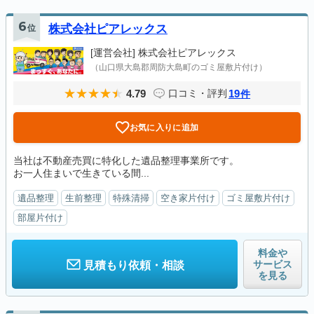
6
位
株式会社ピアレックス
[運営会社]
株式会社ピアレックス
（山口県大島郡周防大島町のゴミ屋敷片付け）
4.79
19
口コミ・評判
件
お気に入りに追加
当社は不動産売買に特化した遺品整理事業所です。
お一人住まいで生きている間...
遺品整理
生前整理
特殊清掃
空き家片付け
ゴミ屋敷片付け
部屋片付け
料金や
サービス
見積もり依頼・相談
を見る