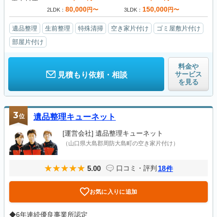
80,000
150,000
円〜
円〜
2LDK
3LDK
遺品整理
生前整理
特殊清掃
空き家片付け
ゴミ屋敷片付け
部屋片付け
料金や
サービス
見積もり依頼・相談
を見る
3
位
遺品整理キューネット
[運営会社]
遺品整理キューネット
（山口県大島郡周防大島町の空き家片付け）
5.00
18
口コミ・評判
件
お気に入りに追加
◆6年連続優良事業所認定