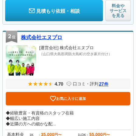
料金や
サービス
見積もり依頼・相談
を見る
2
位
株式会社エヌプロ
[運営会社]
株式会社エヌプロ
（山口県大島郡周防大島町の空き家片付け）
4.70
27
口コミ・評判
件
お気に入りに追加
◆経験豊富・有資格のスタッフ在籍
◆幅広い施工内容
◆近隣の方への細かな配...
基本料金
35,000
55,000
円〜
円〜
1K
1LDK