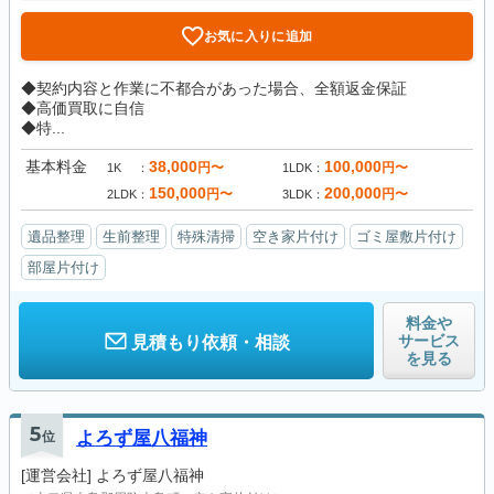
お気に入りに追加
◆契約内容と作業に不都合があった場合、全額返金保証
◆高価買取に自信
◆特...
基本料金
38,000
100,000
円〜
円〜
1K
1LDK
150,000
200,000
円〜
円〜
2LDK
3LDK
遺品整理
生前整理
特殊清掃
空き家片付け
ゴミ屋敷片付け
部屋片付け
料金や
サービス
見積もり依頼・相談
を見る
5
位
よろず屋八福神
[運営会社]
よろず屋八福神