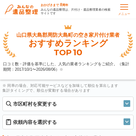
8
おかげさまで
周年
みんなの遺品整理は、片付け・遺品整理業者の検索
サイトです
メニュー
山口県大島郡周防大島町の
空き家片付け業者
おすすめランキング
10
TOP
口コミ数・評価を基準にした、人気の業者ランキングをご紹介。（集計
期間：2017/10/1〜
2026/08/06
）
※
※ 同率の場合、対応可能サービスなどを加味して順位を算出します
集計タイミングで、順位が変動する場合があります
市区町村を変更する
依頼内容を選択する