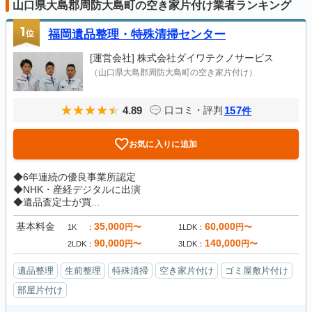
山口県大島郡周防大島町の空き家片付け業者ランキング
1
位
福岡遺品整理・特殊清掃センター
[運営会社]
株式会社ダイワテクノサービス
（山口県大島郡周防大島町の空き家片付け）
4.89
157
口コミ・評判
件
お気に入りに追加
◆6年連続の優良事業所認定
◆NHK・産経デジタルに出演
◆遺品査定士が買...
基本料金
35,000
60,000
円〜
円〜
1K
1LDK
90,000
140,000
円〜
円〜
2LDK
3LDK
遺品整理
生前整理
特殊清掃
空き家片付け
ゴミ屋敷片付け
部屋片付け