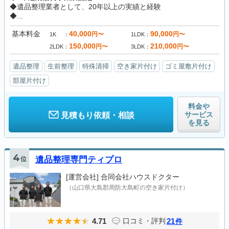
◆遺品整理業者として、20年以上の実績と経験
◆...
基本料金
40,000
90,000
円〜
円〜
1K
1LDK
150,000
210,000
円〜
円〜
2LDK
3LDK
遺品整理
生前整理
特殊清掃
空き家片付け
ゴミ屋敷片付け
部屋片付け
料金や
サービス
見積もり依頼・相談
を見る
4
位
遺品整理専門ティプロ
[運営会社]
合同会社ハウスドクター
（山口県大島郡周防大島町の空き家片付け）
4.71
21
口コミ・評判
件