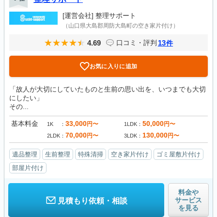
[運営会社]
整理サポート
（山口県大島郡周防大島町の空き家片付け）
4.69
13
口コミ・評判
件
お気に入りに追加
「故人が大切にしていたものと生前の思い出を、いつまでも大切
にしたい」
その...
基本料金
33,000
50,000
円〜
円〜
1K
1LDK
70,000
130,000
円〜
円〜
2LDK
3LDK
遺品整理
生前整理
特殊清掃
空き家片付け
ゴミ屋敷片付け
部屋片付け
料金や
サービス
見積もり依頼・相談
を見る