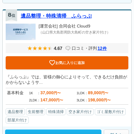
8
位
遺品整理・特殊清掃 ふらっぷ
[運営会社]
合同会社 Cloud9
（山口県大島郡周防大島町の空き家片付け）
4.67
12
口コミ・評判
件
お気に入りに追加
『ふらっぷ』では、皆様の御心によりそって、できるだけ負担が
かからないようサ...
基本料金
37,000
89,000
円〜
円〜
1K
1LDK
147,000
198,000
円〜
円〜
2LDK
3LDK
遺品整理
生前整理
特殊清掃
空き家片付け
ゴミ屋敷片付け
部屋片付け