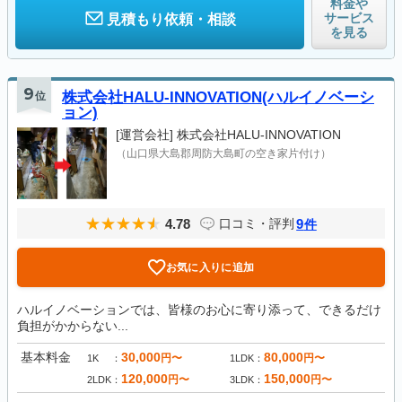
料金や
サービス
見積もり依頼・相談
を見る
9
位
株式会社HALU-INNOVATION(ハルイノベーシ
ョン)
[運営会社]
株式会社HALU-INNOVATION
（山口県大島郡周防大島町の空き家片付け）
4.78
9
口コミ・評判
件
お気に入りに追加
ハルイノベーションでは、皆様のお心に寄り添って、できるだけ
負担がかからない...
基本料金
30,000
80,000
円〜
円〜
1K
1LDK
120,000
150,000
円〜
円〜
2LDK
3LDK