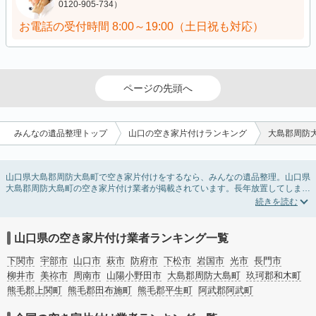
0120-905-734）
お電話の受付時間
8:00～19:00（土日祝も対応）
ページの先頭へ
みんなの遺品整理トップ
山口の空き家片付けランキング
大島郡周防
山口県大島郡周防大島町で空き家片付けをするなら、みんなの遺品整理。山口県
大島郡周防大島町の空き家片付け業者が掲載されています。長年放置してしまっ
た実家の片付けや、相続したが住む予定のない親の家の不用品の処分・回収・引
き取りまで対応しています。山口県大島郡周防大島町の空き家片付けの料金相場
情報だけで業者を決められない場合は、不用品の買取や家屋の解体・不動産売却
などの絞り込み条件を利用し検索してみましょう。
山口県の空き家片付け業者ランキング一覧
また家一軒まるごとの掃除方法・空家対策特別措置法の法改正に伴う空き家の片
付けについての情報も豊富です。
下関市
宇部市
山口市
萩市
防府市
下松市
岩国市
光市
長門市
柳井市
美祢市
周南市
山陽小野田市
大島郡周防大島町
玖珂郡和木町
熊毛郡上関町
熊毛郡田布施町
熊毛郡平生町
阿武郡阿武町