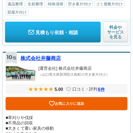
遺品整理
生前整理
特殊清掃
空き家片付け
ゴミ屋敷片付け
部屋片付け
料金や
サービス
見積もり依頼・相談
を見る
10
位
株式会社井藤商店
[運営会社]
株式会社井藤商店
（山口県大島郡周防大島町の空き家片付け）
5.00
6
口コミ・評判
件
お気に入りに追加
■草刈りや伐採
■不用品の回収
■大きくて重い家具の移動