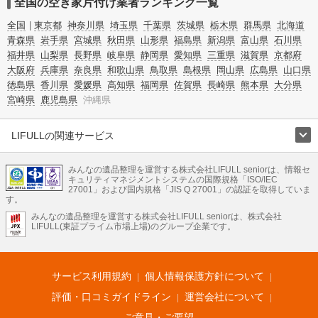
全国の空き家片付け業者ランキング一覧
全国
東京都
神奈川県
埼玉県
千葉県
茨城県
栃木県
群馬県
北海道
青森県
岩手県
宮城県
秋田県
山形県
福島県
新潟県
富山県
石川県
福井県
山梨県
長野県
岐阜県
静岡県
愛知県
三重県
滋賀県
京都府
大阪府
兵庫県
奈良県
和歌山県
鳥取県
島根県
岡山県
広島県
山口県
徳島県
香川県
愛媛県
高知県
福岡県
佐賀県
長崎県
熊本県
大分県
宮崎県
鹿児島県
沖縄県
LIFULLの関連サービス
LIFULLのサービス
みんなの遺品整理を運営する株式会社LIFULL seniorは、情報セ
不動産・住宅
引越し
老人ホーム
地方創生
ママの就労支援
キュリティマネジメントシステムの国際規格「ISO/IEC
不動産クラウドファンディング
遺品整理
老後の暮らし情報
27001」および国内規格「JIS Q 27001」の認証を取得していま
農業技術
す。
みんなの遺品整理を運営する株式会社LIFULL seniorは、株式会社
LIFULL HOME'Sのサービス
LIFULL(東証プライム市場上場)のグループ企業です。
不動産・住宅
マンション
一戸建て
注文住宅
リノベーション
不動産査定
マンション専門売却査定
不動産投資
アドバイザー
住まいの窓口
住宅ローン
住まいインデックス
プライスマップ
不動産アーカイブ
空き家バンク
家賃相場
不動産会社
まちむすび
サービス利用規約
個人情報保護方針について
不動産用語集
住まいのお役立ち情報
LIFULL HOME'S PRESS
DIY Mag
アプリ
不動産データ
不動産転職
評価・口コミガイドライン
運営会社について
ご意見・ご要望