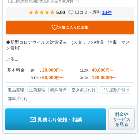
（山口県大島郡周防大島町の空き家片付け）
5.00
18
口コミ・評判
件
お気に入りに追加
◆新型コロナウイルス対策済み (スタッフの検温・消毒・マス
ク着用)
ご依...
基本料金
20,000
40,000
円〜
円〜
1K
1LDK
60,000
120,000
円〜
円〜
2LDK
3LDK
遺品整理
生前整理
特殊清掃
空き家片付け
ゴミ屋敷片付け
部屋片付け
料金や
サービス
見積もり依頼・相談
を見る