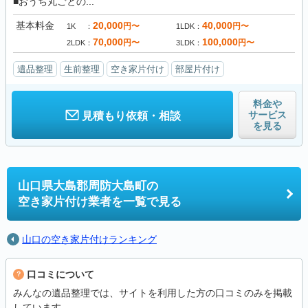
■おうち丸ごとの...
基本料金
20,000
40,000
円〜
円〜
1K
1LDK
70,000
100,000
円〜
円〜
2LDK
3LDK
遺品整理
生前整理
空き家片付け
部屋片付け
料金や
サービス
見積もり依頼・相談
を見る
山口県大島郡周防大島町の
空き家片付け業者を一覧で見る
山口の空き家片付けランキング
口コミについて
みんなの遺品整理では、サイトを利用した方の口コミのみを掲載
しています。