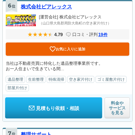
6
位
株式会社ピアレックス
[運営会社]
株式会社ピアレックス
（山口県大島郡周防大島町の空き家片付け）
4.79
19
口コミ・評判
件
お気に入りに追加
当社は不動産売買に特化した遺品整理事業所です。
お一人住まいで生きている間...
遺品整理
生前整理
特殊清掃
空き家片付け
ゴミ屋敷片付け
部屋片付け
料金や
サービス
見積もり依頼・相談
を見る
7
位
整理サポート