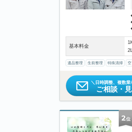
1
基本料金
2
遺品整理
生前整理
特殊清掃
空
日時調整、複数業
ご相談・
2
位