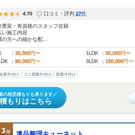
4.70
口コミ・評判
27
件
験豊富・有資格のスタッフ在籍
広い施工内容
の方への細かな配...
K
35,000
円〜
1LDK
55,000
円〜
LDK
80,000
円〜
3LDK
150,000
円〜
き家片付け
ゴミ屋敷片付け
部屋片付け
者の相見積もりも承ります
見積もりはこちら
3
位
遺品整理キューネット