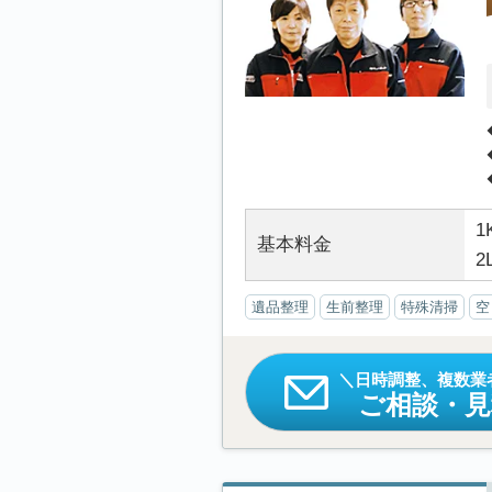
1
基本料金
2
遺品整理
生前整理
特殊清掃
空
日時調整、複数業
ご相談・