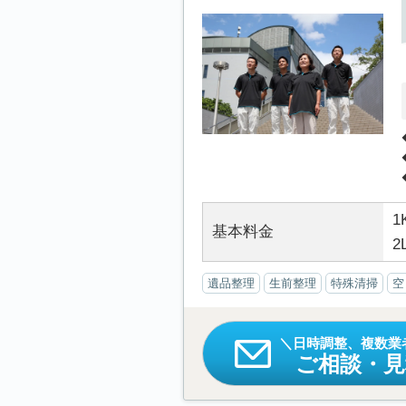
1
基本料金
2
遺品整理
生前整理
特殊清掃
空
日時調整、複数業
ご相談・