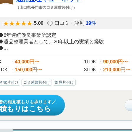
（山口県長門市のゴミ屋敷片付け）
5.00
口コミ・評判
19
件
◆6年連続優良事業所認定
◆遺品整理業者として、20年以上の実績と経験
◆...
K
40,000
円〜
1LDK
90,000
円〜
LDK
150,000
円〜
3LDK
210,000
円〜
き家片付け
ゴミ屋敷片付け
部屋片付け
者の相見積もりも承ります
見積もりはこちら