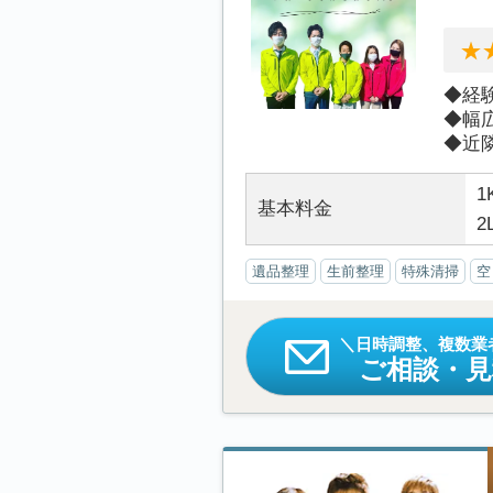
◆経
◆幅
◆近隣
1
基本料金
2
遺品整理
生前整理
特殊清掃
空
日時調整、複数業
ご相談・