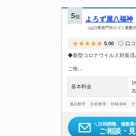
5
位
よろず屋八福神
（山口県長門市のゴミ屋敷
5.00
口コ
◆新型コロナウイルス対策済
ご依...
1
基本料金
2
遺品整理
生前整理
特殊清掃
空
日時調整、複数業
ご相談・