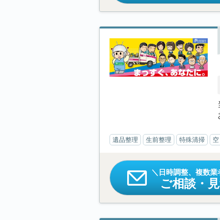
遺品整理
生前整理
特殊清掃
空
日時調整、複数業
ご相談・