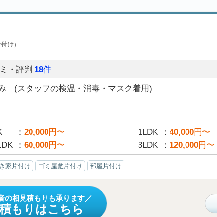
片付け）
ミ・評判
18
件
み (スタッフの検温・消毒・マスク着用)
K
20,000
円〜
1LDK
40,000
円〜
LDK
60,000
円〜
3LDK
120,000
円〜
き家片付け
ゴミ屋敷片付け
部屋片付け
者の相見積もりも承ります
見積もりはこちら