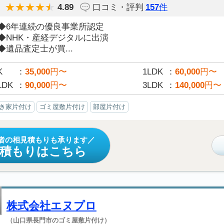
4.89
口コミ・評判
157
件
◆6年連続の優良事業所認定
◆NHK・産経デジタルに出演
◆遺品査定士が買...
K
35,000
円〜
1LDK
60,000
円〜
LDK
90,000
円〜
3LDK
140,000
円〜
き家片付け
ゴミ屋敷片付け
部屋片付け
者の相見積もりも承ります
見積もりはこちら
株式会社エヌプロ
（山口県長門市のゴミ屋敷片付け）