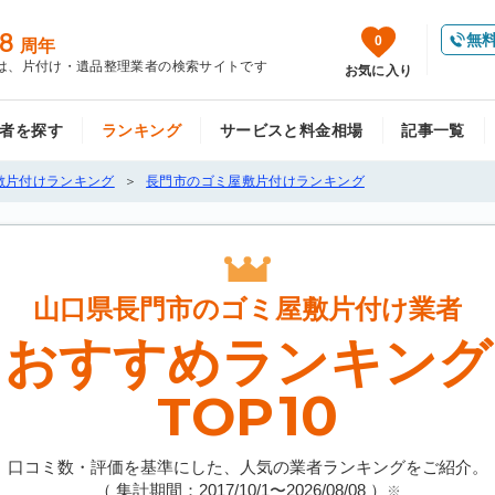
8
無
0
周年
は、片付け・遺品整理業者の検索サイトです
お気に入り
者を探す
ランキング
サービスと料金相場
記事一覧
敷片付けランキング
長門市のゴミ屋敷片付けランキング
山口県長門市の
ゴミ屋敷片付け業者
おすすめランキング
10
TOP
口コミ数・評価を基準にした、人気の業者ランキングをご紹介。
（ 集計期間：2017/10/1〜
2026/08/08
）
※