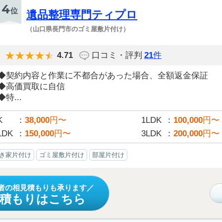
4
位
遺品整理専門ティプロ
（山口県長門市のゴミ屋敷片付け）
4.71
口コミ・評判
21
件
◆契約内容と作業に不都合があった場合、全額返金保証
◆高価買取に自信
◆特...
K
38,000
円〜
1LDK
100,000
円〜
LDK
150,000
円〜
3LDK
200,000
円〜
き家片付け
ゴミ屋敷片付け
部屋片付け
者の相見積もりも承ります
見積もりはこちら