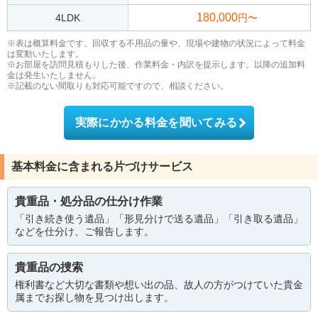
180,000
4LDK
円〜
※表は概算料金です。回収する不用品の量や、現場や建物の状況によって料金
は変動いたします。
※お部屋を訪問見積もりした後、作業料金・内訳を提示します。以降の追加料
金は発生いたしません。
※記載のない間取りも対応可能ですので、相談ください。
実際にかかる料金を聞いてみる
基本料金に含まれる片づけサービス
貴重品・処分品の仕分け作業
「引き続き使う遺品」「形見分けで送る遺品」「引き取る遺品」
などを仕分け、ご報告します。
貴重品の捜索
権利書など大切な書類や想い出の品、故人の方がつけていた貴金
属までお探し物を見つけ出します。