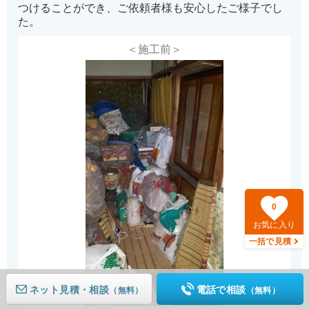
つけることができ、ご依頼者様も安心したご様子でし
た。
＜施工前＞
0
お気に入り
一括で見積
ネット見積
電話で相談
（無料）
（無料）