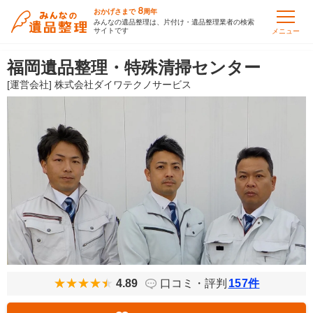
8
おかげさまで
周年
みんなの遺品整理は、片付け・遺品整理業者の検索
サイトです
メニュー
福岡遺品整理・特殊清掃センター
[運営会社] 株式会社ダイワテクノサービス
4.89
口コミ・評判
157
件