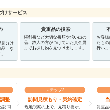
づけサービス
の
貴重品の捜索
権利書など大切な書類や想い出の
お客様
品、故人の方がつけていた貴金属
たもの
形見分け
までお探し物を見つけ出します。
行いま
遺品」な
す。
ステップ
2
調整
訪問見積もり・契約確定
当
地訪問
現地視察の上で、見積り提示。
貴重品