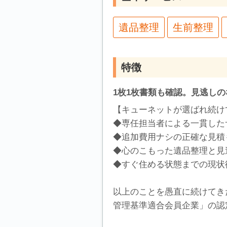
遺品整理
生前整理
特徴
1枚1枚書類も確認。見逃し
【キューネットが選ばれ続け
◆専任担当者による一貫した
◆追加費用ナシの正確な見積
◆心のこもった遺品整理と見
◆すぐ住める状態までの現状
以上のことを愚直に続けてき
管理基準適合会員企業」の認