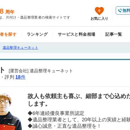
8
無
0
周年
は、片付け・遺品整理業者の検索サイトです
お気に入り
者を探す
ランキング
サービスと料金相場
記事一覧
遺品整理キューネット
ト
[運営会社] 遺品整理キューネット
・評判
18
件
故人も依頼主も喜ぶ、細部まで心込め
します。
◆6年連続優良事業所認定
◆遺品整理業者として、20年以上の実績と経
◆誠心誠意・正直な遺品整理を！