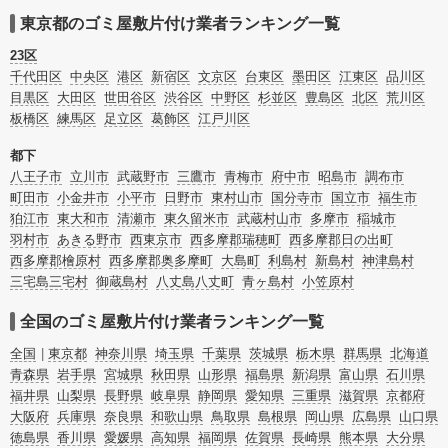
相場情報だけで業者を決められない場合は不用品の買取や消臭脱臭など絞り込み
条件を利用し検索してみましょう。ゴミ屋敷になってしまう方は高齢で体力的に
東京都のゴミ屋敷片付け業者ランキング一覧
掃除するのが難しい、認知症やセルフネグレクトになってしまう、精神的なスト
レスなど様々な原因があります。
23区
またお役立ち情報も豊富なので、部屋を埋めつくす大量のゴミを自力で片付ける
千代田区
中央区
港区
新宿区
文京区
台東区
墨田区
江東区
品川区
方法についてもチェックしてみてください。
目黒区
大田区
世田谷区
渋谷区
中野区
杉並区
豊島区
北区
荒川区
板橋区
練馬区
足立区
葛飾区
江戸川区
都下
八王子市
立川市
武蔵野市
三鷹市
青梅市
府中市
昭島市
調布市
町田市
小金井市
小平市
日野市
東村山市
国分寺市
国立市
福生市
狛江市
東大和市
清瀬市
東久留米市
武蔵村山市
多摩市
稲城市
羽村市
あきる野市
西東京市
西多摩郡瑞穂町
西多摩郡日の出町
西多摩郡檜原村
西多摩郡奥多摩町
大島町
利島村
新島村
神津島村
三宅島三宅村
御蔵島村
八丈島八丈町
青ヶ島村
小笠原村
全国のゴミ屋敷片付け業者ランキング一覧
全国
東京都
神奈川県
埼玉県
千葉県
茨城県
栃木県
群馬県
北海道
青森県
岩手県
宮城県
秋田県
山形県
福島県
新潟県
富山県
石川県
福井県
山梨県
長野県
岐阜県
静岡県
愛知県
三重県
滋賀県
京都府
大阪府
兵庫県
奈良県
和歌山県
鳥取県
島根県
岡山県
広島県
山口県
徳島県
香川県
愛媛県
高知県
福岡県
佐賀県
長崎県
熊本県
大分県