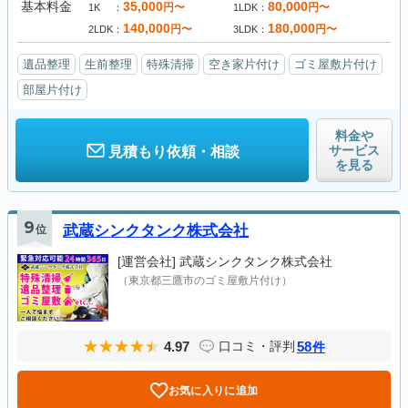
基本料金
35,000
80,000
円〜
円〜
1K
1LDK
140,000
180,000
円〜
円〜
2LDK
3LDK
遺品整理
生前整理
特殊清掃
空き家片付け
ゴミ屋敷片付け
部屋片付け
料金や
サービス
見積もり依頼・相談
を見る
9
位
武蔵シンクタンク株式会社
[運営会社]
武蔵シンクタンク株式会社
（東京都三鷹市のゴミ屋敷片付け）
4.97
58
口コミ・評判
件
お気に入りに追加