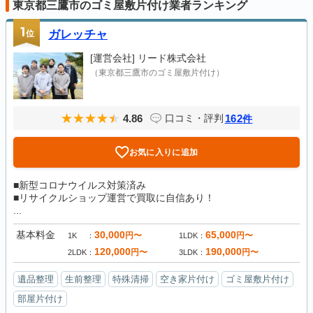
東京都三鷹市のゴミ屋敷片付け業者ランキング
1
位
ガレッチャ
[運営会社]
リード株式会社
（東京都三鷹市のゴミ屋敷片付け）
4.86
162
口コミ・評判
件
お気に入りに追加
■新型コロナウイルス対策済み
■リサイクルショップ運営で買取に自信あり！
...
基本料金
30,000
65,000
円〜
円〜
1K
1LDK
120,000
190,000
円〜
円〜
2LDK
3LDK
遺品整理
生前整理
特殊清掃
空き家片付け
ゴミ屋敷片付け
部屋片付け