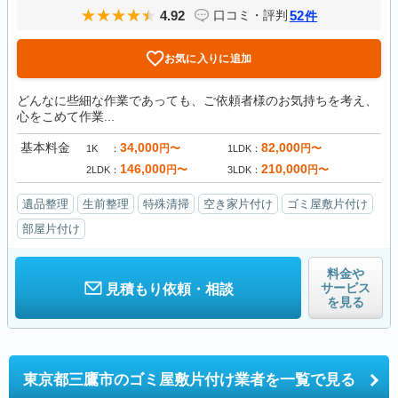
4.92
52
口コミ・評判
件
お気に入りに追加
どんなに些細な作業であっても、ご依頼者様のお気持ちを考え、
心をこめて作業...
基本料金
34,000
82,000
円〜
円〜
1K
1LDK
146,000
210,000
円〜
円〜
2LDK
3LDK
遺品整理
生前整理
特殊清掃
空き家片付け
ゴミ屋敷片付け
部屋片付け
料金や
サービス
見積もり依頼・相談
を見る
東京都三鷹市の
ゴミ屋敷片付け業者を一覧で見る