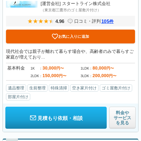
[運営会社]
スタートライン株式会社
（東京都三鷹市のゴミ屋敷片付け）
4.96
105
口コミ・評判
件
お気に入りに追加
現代社会では親子が離れて暮らす場合や、高齢者のみで暮らすご
家庭が増えており...
基本料金
30,000
80,000
円〜
円〜
1K
1LDK
150,000
200,000
円〜
円〜
2LDK
3LDK
遺品整理
生前整理
特殊清掃
空き家片付け
ゴミ屋敷片付け
部屋片付け
料金や
サービス
見積もり依頼・相談
を見る