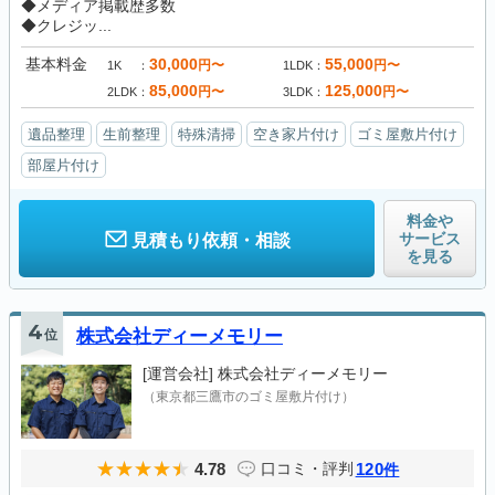
◆メディア掲載歴多数
◆クレジッ...
基本料金
30,000
55,000
円〜
円〜
1K
1LDK
85,000
125,000
円〜
円〜
2LDK
3LDK
遺品整理
生前整理
特殊清掃
空き家片付け
ゴミ屋敷片付け
部屋片付け
料金や
サービス
見積もり依頼・相談
を見る
4
位
株式会社ディーメモリー
[運営会社]
株式会社ディーメモリー
（東京都三鷹市のゴミ屋敷片付け）
4.78
120
口コミ・評判
件