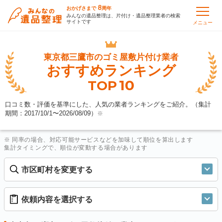
8
おかげさまで
周年
みんなの遺品整理は、片付け・遺品整理業者の検索
サイトです
メニュー
東京都三鷹市の
ゴミ屋敷片付け業者
おすすめランキング
10
TOP
口コミ数・評価を基準にした、人気の業者ランキングをご紹介。（集計
期間：2017/10/1〜
2026/08/09
）
※
※ 同率の場合、対応可能サービスなどを加味して順位を算出します
集計タイミングで、順位が変動する場合があります
市区町村を変更する
依頼内容を選択する