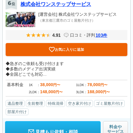
6
位
株式会社ワンステップサービス
[運営会社]
株式会社ワンステップサービス
（東京都三鷹市のゴミ屋敷片付け）
4.91
103
口コミ・評判
件
お気に入りに追加
◆急ぎのご依頼も受け付けます
◆多数のメディア出演実績
◆全国どこでも対応...
基本料金
38,000
78,000
円〜
円〜
1K
1LDK
148,000
188,000
円〜
円〜
2LDK
3LDK
遺品整理
生前整理
特殊清掃
空き家片付け
ゴミ屋敷片付け
部屋片付け
料金や
サービス
見積もり依頼・相談