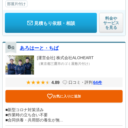
部屋片付け
料金や
サービス
見積もり依頼・相談
を見る
8
位
あろはーと・ちば
[運営会社]
株式会社ALOHEART
（東京都三鷹市のゴミ屋敷片付け）
4.89
64
口コミ・評判
件
お気に入りに追加
■新型コロナ対策済み
■作業時の立ち合い不要
■合同供養・共用部の養生が無...