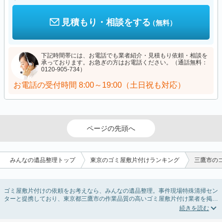
見積もり・相談をする
（無料）
下記時間帯には、お電話でも業者紹介・見積もり依頼・相談を
承っております。お急ぎの方はお電話ください。（通話無料：
0120-905-734）
お電話の受付時間
8:00～19:00（土日祝も対応）
ページの先頭へ
みんなの遺品整理トップ
東京のゴミ屋敷片付けランキング
三鷹市の
ゴミ屋敷片付けの依頼をお考えなら、みんなの遺品整理。事件現場特殊清掃セン
ターと提携しており、東京都三鷹市の作業品質の高いゴミ屋敷片付け業者を掲載
しています。汚部屋の片付けに伴う不用品の処分・回収・引き取りから、外虫の
発生や孤独死の現場まで対応しています。東京都三鷹市のゴミ屋敷片付けの料金