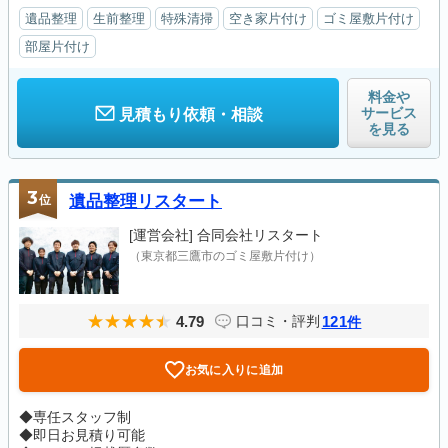
遺品整理
生前整理
特殊清掃
空き家片付け
ゴミ屋敷片付け
部屋片付け
料金や
サービス
見積もり依頼・相談
を見る
3
位
遺品整理リスタート
[運営会社]
合同会社リスタート
（東京都三鷹市のゴミ屋敷片付け）
4.79
121
口コミ・評判
件
お気に入りに追加
◆専任スタッフ制
◆即日お見積り可能