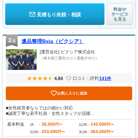
料金や
サービス
見積もり依頼・相談
を見る
2
位
遺品整理Bxia（ビクシア）
[運営会社]
ビクシア株式会社
（東京都三鷹市のゴミ屋敷片付け）
4.84
141
口コミ・評判
件
お気に入りに追加
■女性経営者ならではの細かい対応
■誠実丁寧な若手社員・女性スタッフが活躍...
基本料金
38,500
143,000
円〜
円〜
1K
1LDK
253,000
363,000
円〜
円〜
2LDK
3LDK