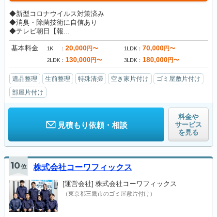
◆新型コロナウイルス対策済み
◆消臭・除菌技術に自信あり
◆テレビ朝日【報...
基本料金
20,000
70,000
円〜
円〜
1K
1LDK
130,000
180,000
円〜
円〜
2LDK
3LDK
遺品整理
生前整理
特殊清掃
空き家片付け
ゴミ屋敷片付け
部屋片付け
料金や
サービス
見積もり依頼・相談
を見る
10
位
株式会社コーワフィックス
[運営会社]
株式会社コーワフィックス
（東京都三鷹市のゴミ屋敷片付け）