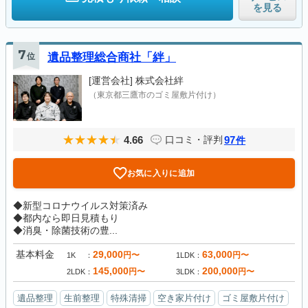
を見る
7
位
遺品整理総合商社「絆」
[運営会社]
株式会社絆
（東京都三鷹市のゴミ屋敷片付け）
4.66
97
口コミ・評判
件
お気に入りに追加
◆新型コロナウイルス対策済み
◆都内なら即日見積もり
◆消臭・除菌技術の豊...
基本料金
29,000
63,000
円〜
円〜
1K
1LDK
145,000
200,000
円〜
円〜
2LDK
3LDK
遺品整理
生前整理
特殊清掃
空き家片付け
ゴミ屋敷片付け