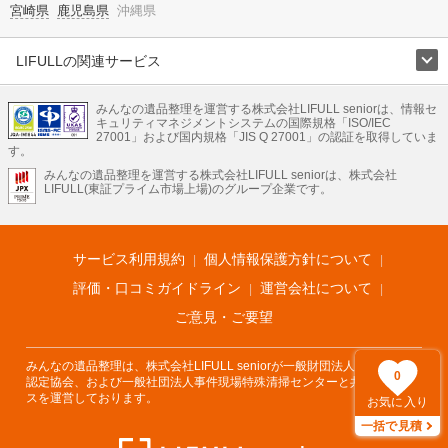
宮崎県
鹿児島県
沖縄県
LIFULLの関連サービス
LIFULLのサービス
みんなの遺品整理を運営する株式会社LIFULL seniorは、情報セ
不動産・住宅
引越し
老人ホーム
地方創生
ママの就労支援
キュリティマネジメントシステムの国際規格「ISO/IEC
不動産クラウドファンディング
遺品整理
老後の暮らし情報
27001」および国内規格「JIS Q 27001」の認証を取得していま
農業技術
す。
みんなの遺品整理を運営する株式会社LIFULL seniorは、株式会社
LIFULL HOME'Sのサービス
LIFULL(東証プライム市場上場)のグループ企業です。
不動産・住宅
マンション
一戸建て
注文住宅
リノベーション
不動産査定
マンション専門売却査定
不動産投資
アドバイザー
住まいの窓口
住宅ローン
住まいインデックス
プライスマップ
不動産アーカイブ
空き家バンク
家賃相場
不動産会社
まちむすび
サービス利用規約
個人情報保護方針について
不動産用語集
住まいのお役立ち情報
LIFULL HOME'S PRESS
DIY Mag
アプリ
不動産データ
不動産転職
評価・口コミガイドライン
運営会社について
ご意見・ご要望
みんなの遺品整理は、株式会社LIFULL seniorが一般財団法人遺品整理士
0
認定協会、および一般社団法人事件現場特殊清掃センターと共同でサービ
スを運営しております。
お気に入り
一括で見積