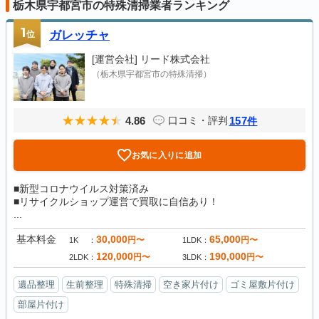
栃木県宇都宮市の特殊清掃業者ランキング
1
位
ガレッチャ
[運営会社]
リード株式会社
（栃木県宇都宮市の特殊清掃）
4.86
157
口コミ・評判
件
お気に入りに追加
■新型コロナウイルス対策済み
■リサイクルショップ運営で買取に自信あり！
...
基本料金
30,000
65,000
円〜
円〜
1K
1LDK
120,000
190,000
円〜
円〜
2LDK
3LDK
遺品整理
生前整理
特殊清掃
空き家片付け
ゴミ屋敷片付け
部屋片付け