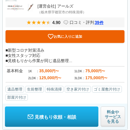
[運営会社]
アールズ
（栃木県宇都宮市の特殊清掃）
4.90
39
口コミ・評判
件
お気に入りに追加
■新型コロナ対策済み
■女性スタッフ対応
■見積もりから作業が同じ遺品整理...
基本料金
35,000
75,000
円〜
円〜
1K
1LDK
125,000
175,000
円〜
円〜
2LDK
3LDK
遺品整理
生前整理
特殊清掃
空き家片付け
ゴミ屋敷片付け
部屋片付け
料金や
サービス
見積もり依頼・相談
を見る