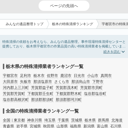
ページの先頭へ
みんなの遺品整理トップ
栃木の特殊清掃ランキング
宇都宮市の特殊
特殊清掃の依頼をお考えなら、みんなの遺品整理。事件現場特殊清掃センターと
提携しており、栃木県宇都宮市の作業品質の高い特殊清掃業者を掲載していま
す。孤独死・孤立死に伴う不用品の処分・回収・引き取りから、事件・事故・自
殺現場などの血液や体液の除去、ハエやウジなどの害虫駆除まで対応していま
す。栃木県宇都宮市の特殊清掃の料金相場情報だけで業者を決められない場合は
リフォームによる原状回復・オゾン脱臭機による腐敗臭などの臭いの脱臭・消臭
栃木県の特殊清掃業者ランキング一覧
サービスなど絞り込み条件を利用し検索してみましょう。
また故人のご遺族だけでなく不動産管理会社様やオーナー様(賃貸家主様)、行政
宇都宮市
足利市
栃木市
佐野市
鹿沼市
日光市
小山市
真岡市
のご担当者様でも相談できます。
大田原市
矢板市
那須塩原市
さくら市
那須烏山市
下野市
河内郡上三川町
芳賀郡益子町
芳賀郡茂木町
芳賀郡市貝町
芳賀郡芳賀町
下都賀郡壬生町
下都賀郡野木町
塩谷郡塩谷町
塩谷郡高根沢町
那須郡那須町
那須郡那珂川町
全国の特殊清掃業者ランキング一覧
全国
東京都
神奈川県
埼玉県
千葉県
茨城県
栃木県
群馬県
北海道
青森県
岩手県
宮城県
秋田県
山形県
福島県
新潟県
富山県
石川県