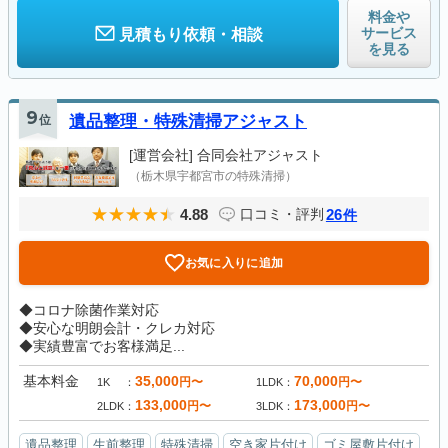
料金や
サービス
見積もり依頼・相談
を見る
9
位
遺品整理・特殊清掃アジャスト
[運営会社]
合同会社アジャスト
（栃木県宇都宮市の特殊清掃）
4.88
26
口コミ・評判
件
お気に入りに追加
◆コロナ除菌作業対応
◆安心な明朗会計・クレカ対応
◆実績豊富でお客様満足...
基本料金
35,000
70,000
円〜
円〜
1K
1LDK
133,000
173,000
円〜
円〜
2LDK
3LDK
遺品整理
生前整理
特殊清掃
空き家片付け
ゴミ屋敷片付け