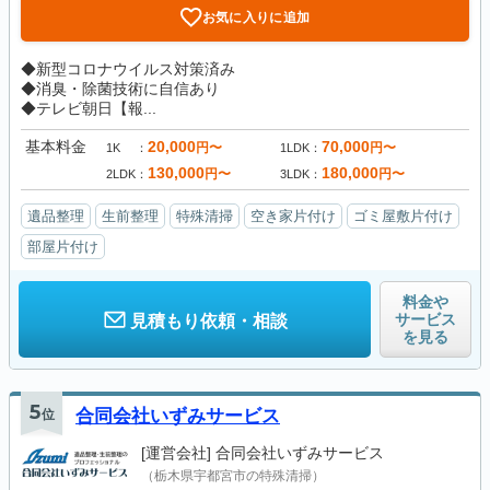
お気に入りに追加
◆新型コロナウイルス対策済み
◆消臭・除菌技術に自信あり
◆テレビ朝日【報...
基本料金
20,000
70,000
円〜
円〜
1K
1LDK
130,000
180,000
円〜
円〜
2LDK
3LDK
遺品整理
生前整理
特殊清掃
空き家片付け
ゴミ屋敷片付け
部屋片付け
料金や
サービス
見積もり依頼・相談
を見る
5
位
合同会社いずみサービス
[運営会社]
合同会社いずみサービス
（栃木県宇都宮市の特殊清掃）