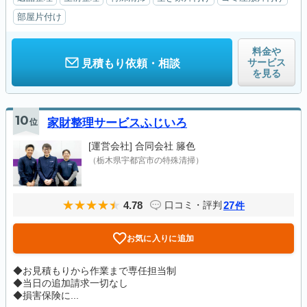
部屋片付け
料金や
サービス
見積もり依頼・相談
を見る
10
位
家財整理サービスふじいろ
[運営会社]
合同会社 籐色
（栃木県宇都宮市の特殊清掃）
4.78
27
口コミ・評判
件
お気に入りに追加
◆お見積もりから作業まで専任担当制
◆当日の追加請求一切なし
◆損害保険に...