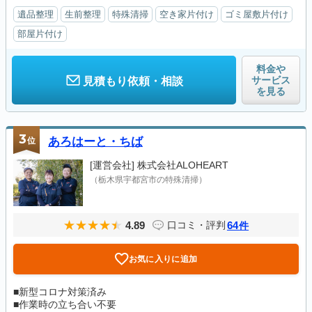
遺品整理
生前整理
特殊清掃
空き家片付け
ゴミ屋敷片付け
部屋片付け
料金や
サービス
見積もり依頼・相談
を見る
3
位
あろはーと・ちば
[運営会社]
株式会社ALOHEART
（栃木県宇都宮市の特殊清掃）
4.89
64
口コミ・評判
件
お気に入りに追加
■新型コロナ対策済み
■作業時の立ち合い不要