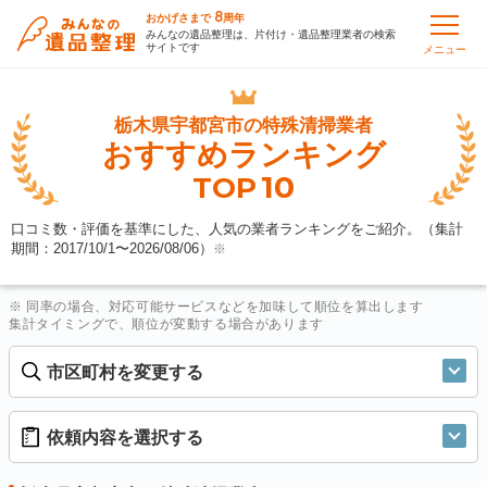
8
おかげさまで
周年
みんなの遺品整理は、片付け・遺品整理業者の検索
サイトです
メニュー
栃木県宇都宮市の
特殊清掃業者
おすすめランキング
10
TOP
口コミ数・評価を基準にした、人気の業者ランキングをご紹介。（集計
期間：2017/10/1〜
2026/08/06
）
※
※ 同率の場合、対応可能サービスなどを加味して順位を算出します
集計タイミングで、順位が変動する場合があります
市区町村を変更する
依頼内容を選択する