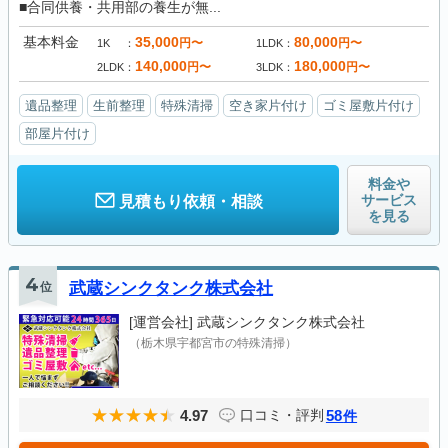
■合同供養・共用部の養生が無...
基本料金
35,000
80,000
円〜
円〜
1K
1LDK
140,000
180,000
円〜
円〜
2LDK
3LDK
遺品整理
生前整理
特殊清掃
空き家片付け
ゴミ屋敷片付け
部屋片付け
料金や
サービス
見積もり依頼・相談
を見る
4
位
武蔵シンクタンク株式会社
[運営会社]
武蔵シンクタンク株式会社
（栃木県宇都宮市の特殊清掃）
4.97
58
口コミ・評判
件