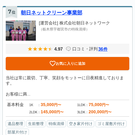
7
位
朝日ネットクリーン事業部
[運営会社]
株式会社朝日ネットワーク
（栃木県宇都宮市の特殊清掃）
4.97
36
口コミ・評判
件
お気に入りに追加
当社は常に親切、丁寧、笑顔をモットーに日夜精進しておりま
す。
お客様に満...
基本料金
35,000
75,000
円〜
円〜
1K
1LDK
145,000
200,000
円〜
円〜
2LDK
3LDK
遺品整理
生前整理
特殊清掃
空き家片付け
ゴミ屋敷片付け
部屋片付け