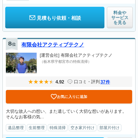
料金や
サービス
見積もり依頼・相談
を見る
8
位
有限会社アクティブテクノ
[運営会社]
有限会社アクティブテクノ
（栃木県宇都宮市の特殊清掃）
4.92
37
口コミ・評判
件
お気に入りに追加
大切な故人への想い、また遺していく大切な想いがあります。
そんなお客様の気...
遺品整理
生前整理
特殊清掃
空き家片付け
部屋片付け