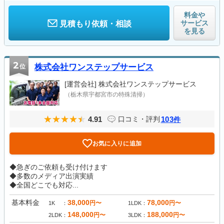
料金や
サービス
見積もり依頼・相談
を見る
2
位
株式会社ワンステップサービス
[運営会社]
株式会社ワンステップサービス
（栃木県宇都宮市の特殊清掃）
4.91
103
口コミ・評判
件
お気に入りに追加
◆急ぎのご依頼も受け付けます
◆多数のメディア出演実績
◆全国どこでも対応...
基本料金
38,000
78,000
円〜
円〜
1K
1LDK
148,000
188,000
円〜
円〜
2LDK
3LDK