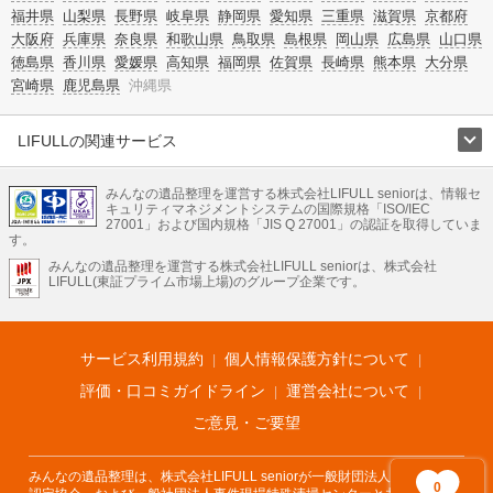
福井県
山梨県
長野県
岐阜県
静岡県
愛知県
三重県
滋賀県
京都府
大阪府
兵庫県
奈良県
和歌山県
鳥取県
島根県
岡山県
広島県
山口県
徳島県
香川県
愛媛県
高知県
福岡県
佐賀県
長崎県
熊本県
大分県
宮崎県
鹿児島県
沖縄県
LIFULLの関連サービス
LIFULLのサービス
みんなの遺品整理を運営する株式会社LIFULL seniorは、情報セ
不動産・住宅
引越し
老人ホーム
地方創生
ママの就労支援
キュリティマネジメントシステムの国際規格「ISO/IEC
不動産クラウドファンディング
遺品整理
老後の暮らし情報
27001」および国内規格「JIS Q 27001」の認証を取得していま
農業技術
す。
みんなの遺品整理を運営する株式会社LIFULL seniorは、株式会社
LIFULL HOME'Sのサービス
LIFULL(東証プライム市場上場)のグループ企業です。
不動産・住宅
マンション
一戸建て
注文住宅
リノベーション
不動産査定
マンション専門売却査定
不動産投資
アドバイザー
住まいの窓口
住宅ローン
住まいインデックス
プライスマップ
不動産アーカイブ
空き家バンク
家賃相場
不動産会社
まちむすび
サービス利用規約
個人情報保護方針について
不動産用語集
住まいのお役立ち情報
LIFULL HOME'S PRESS
DIY Mag
アプリ
不動産データ
不動産転職
評価・口コミガイドライン
運営会社について
ご意見・ご要望
みんなの遺品整理は、株式会社LIFULL seniorが一般財団法人遺品整理士
0